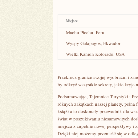
Miejsce
Machu Picchu, ⁣Peru
Wyspy⁢ Galapagos, Ekwador
Wielki Kanion Kolorado,​ USA
Przekrocz granice swojej wyobraźni‍ i zan
by odkryć wszystkie sekrety, jakie kryje n
Podsumowując, Tajemnice Turystyki i Prz
różnych zakątkach naszej planety, pełna⁣ 
książka to doskonały ‌przewodnik dla⁢ ws
świat w ⁢poszukiwaniu ⁢niesamowitych dośw
miejsca​ z zupełnie​ nowej perspektywy i 
Dzięki niej‍ możemy przenieść się w odleg