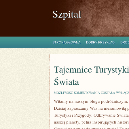
Szpital
STRONA GŁÓWNA
DOBRY PRZYKŁAD
DROG
Tajemnice Turystyk
Świata
TAJEMNICE
MOŻLIWOŚĆ KOMENTOWANIA
ZOSTAŁA WYŁĄC
TURYSTYKI
Witamy ⁢na naszym blogu podróżniczym, gd
I
PRZYGODY:
Dzisiaj zapraszamy‌ Was na niesamowitą 
ODKRYWANIE
ŚWIATA
Turystyki⁢ i Przygody: Odkrywanie Świata 
naszej​ planety, pełna inspirujących histor
Gotowi na przygodę swojego życia? ‌To 