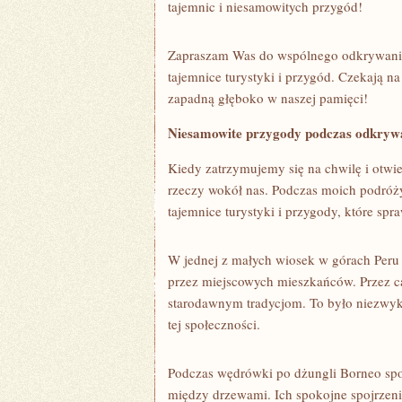
tajemnic i niesamowitych⁤ przygód!
Zapraszam Was do⁢ wspólnego odkrywania 
‍tajemnice turystyki i⁤ przygód.⁣ Czekają na
⁢zapadną głęboko w naszej pamięci!
Niesamowite przygody ⁢podczas ‍odkryw
Kiedy zatrzymujemy się⁣ na ​chwilę i⁤ otw
rzeczy wokół nas.⁢ Podczas moich podróż
⁤tajemnice turystyki ‍i przygody, ⁣które​ spr
W jednej ⁢z małych wiosek w górach Peru
przez miejscowych mieszkańców. Przez ca
starodawnym tradycjom.‍ To było niezwykł
tej‌ społeczności.
Podczas wędrówki ⁣po⁤ dżungli Borneo sp
między drzewami. Ich spokojne spojrzenia⁣ 