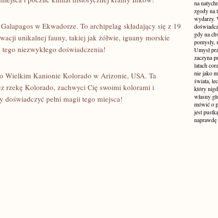
na natych
zgody na t
wydarzy. W
lapagos w⁤ Ekwadorze. To​ archipelag składający ⁢się ‍z 19‌
doświadcz
gdy na ch
acji unikalnej fauny, ‌takiej jak żółwie,​ iguany morskie
pomysły, n
sz tego niezwykłego doświadczenia!
Umysł prz
zaczyna p
latach co
nie jako m
po Wielkim Kanionie Kolorado w Arizonie,‌ USA. Ta‌
świata, le
ez rzekę Kolorado, ⁤zachwyci Cię swoimi kolorami⁢ i
który nigd
własny gło
 doświadczyć pełni magii tego miejsca!
mówić o pr
jest pustk
naprawdę