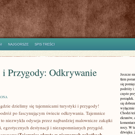
I
NAJGORSZE
SPIS TREŚCI
i i Przygody: Odkrywanie
Jeszcze n
tłem poran
się pomię
podróży i 
często pr
ZONA
porządek. 
się dobre
zie dzielimy się tajemnicami⁤ turystyki i ​przygody!
wyłącznie
podróż po ⁣fascynującym świecie odkrywania. Tajemnice
Chodzi te
ekranów, 
​to​ niezwykła odyseja przez najbardziej malownicze zakątki
komentarzy
ii, egzotycznych destynacji i⁤ niezapomnianych⁢ przygód.‌
nocy. W ta
dźwięku. 
Tajemnice ukryte w nieznanych zakątkach⁣
zaczynamy!