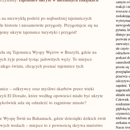
samym sobą
reakcji i
wreszcie 
zaskakując
na⁣ niezwykłą podróż po najbardziej⁤ tajemniczych
wytrzymać
e historie i niesamowite⁣ przygody. Przygotujcie się⁣ na
niewygodn
pytania, k
jemy ukryte tajemnice turystyki i przygód!
dlatego je
pozwala z
zauważyć, 
ale częst
lazła się Tajemnica Wyspy Wężów ‌w ‍Brazylii, gdzie na
odruchowo
podcast do
ch żyje⁤ ponad tysiąc jadowitych ‍węży. To miejsce
samochode
 całego świata, chcących poznać tajemnice tych
prostu się
przegląda
przerwie 
odczytywan
zapełnić.
emnice – ​odkrywcy​ oraz myśliwi skarbów⁣ przez wieki
najpotrzeb
układu ne
yli ⁣El Dorado,​ które według opowieści‍ miało⁣ być ukryte
Człowiek 
kolwiek uda ⁣się⁤ odnaleźć to zaginione⁣ miasto?
rozdrażnio
głęboką ko
czynności,
Wyspę Świń⁣ na Bahamach, ⁣gdzie ⁤dziesiątki dzikich świń
telefonu 
zerkania w
owych wodach – miejsce to z pewnością skrywa⁢ mnóstwo
Nasze śro