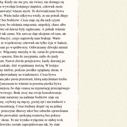
. Kiedy nic nie gra, nie świeci, nie domaga się
 nie wywołuje kolejnego impulsu, człowiek może
zauważyć własne myśli. To doświadczenie bywa
e. Wielu ludzi odkrywa wtedy, że nie potrafi długo
 bez bodźców. Cisza staje się dla nich czymś
ym, bo odsłania zmęczenie, niepokój, chaos albo
tóre od dawna były zagłuszane. A jednak właśnie
st tak cenna. Nie zawsze daje ukojenie od razu, ale
obaczyć, czego naprawdę nam brakuje. Warto
że współczesny człowiek nie tylko żyje w hałasie,
o sam go współtworzy. Odtwarzamy dźwięki niemal
. Włączamy muzykę w tle, serial do gotowania,
 spaceru, film do zasypiania, radio do jazdy
m. Nawet chwile przejściowe, kiedy dawniej po
 czekało, dziś wypełniamy treścią. W kolejce
my telefon, podczas posiłku oglądamy ekran, w
odpowiadamy na wiadomości. Cisza bywa
a jako pusta przestrzeń, którą natychmiast trzeba
 Tymczasem to właśnie ta pozorna pustka bywa
niejsza, bo daje szansę na regenerację przeciążonego
rwowego. Brak ciszy ma swoje konsekwencje.
stale narażony na nadmiar bodźców staje się
ny, szybciej się męczy, gorzej śpi i ma trudność z
ncentracją. Coraz trudniej skupić się na jednej
 przeczytać dłuższy tekst bez odruchu sprawdzania
albo prowadzić spokojną rozmowę bez pokusy
 ekran. To nie wynika wyłącznie ze słabej woli.
dowisko zostało zaprojektowane tak, by stale