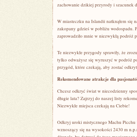
zachowanie ⁣dzikiej​ przyrody ‍i szacunek dl
W miasteczku na Islandii ⁤natknąłem się n
‍zakopany‍ gdzieś ​w pobliżu wodospadu. 
zaprowadziło mnie‌ w niezwykłą podróż przez
Te niezwykłe przygody sprawiły, że⁤ zrozu
tylko odważysz się wyruszyć w podróż po ni
przygód, które czekają,‌ aby ‍zostać odkryt
Rekomendowane ​atrakcje ⁤dla pasjonat
Chcesz odkryć świat w niecodzienny spos
długie lata? Zajrzyj​ do ⁣naszej⁤ listy ⁢re
Niezwykłe miejsca ⁣czekają na Ciebie!
Odkryj uroki⁤ mistycznego ⁢Machu Picchu 
⁣wznoszący się na​ wysokości 2430 ⁤m n.p.m
dżunglę, by ⁢dotrzeć do‌ tego magicznego m