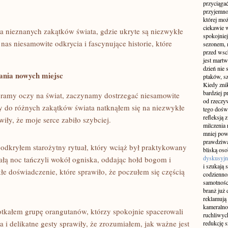
przyciągać
przyjemnoś
której mo
ciekawie w
nieznanych zakątków świata, ​gdzie ukryte​ są niezwykłe
spokojniej
⁣ nas​ niesamowite odkrycia i fascynujące historie, które
sezonem, m
przed wsch
jest martw
dzień nie
ania nowych miejsc
ptaków, sz
Kiedy znik
bardziej p
ieramy ⁤oczy na​ świat, zaczynamy ​dostrzegać niesamowite
od rzeczyw
y do różnych zakątków świata natknąłem się na niezwykłe
tego doświ
refleksją 
awiły, że moje serce‌ zabiło szybciej.
milczenia 
mniej pow
prawdziwą
 odkryłem starożytny rytuał, który wciąż był praktykowany
bliską os
dyskusyjn
łą noc tańczyli wokół ogniska, oddając hołd bogom ‍i
i szukają 
e doświadczenie, które sprawiło, że poczułem się częścią
codziennoś
samotnośc
branż już 
reklamują 
kameralno
otkałem grupę orangutanów, którzy spokojnie spacerowali
ruchliwyc
i delikatne gesty⁣ sprawiły, że ⁢zrozumiałem, jak ważne jest‌
redukcję s