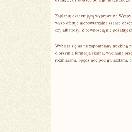
Zaplanuj ekscytującą ‍wyprawę na Wyspy Ga
wysp oferuje niepowtarzalną szansę obserw
czy albatrosy. Z pewnością nie ‍pożałuje
Wybierz się ​na niezapomniany trekking 
olbrzymia ‌formacja skalna, ⁢wycinana prz
rozmiarami. Spędź noc pod gwiazdami, by