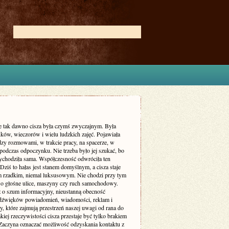
ie tak dawno cisza była czymś zwyczajnym. Była
ków, wieczorów i wielu ludzkich zajęć. Pojawiała
dzy rozmowami, w trakcie pracy, na spacerze, w
podczas odpoczynku. Nie trzeba było jej szukać, bo
zychodziła sama. Współczesność odwróciła ten
Dziś to hałas jest stanem domyślnym, a cisza staje
m rzadkim, niemal luksusowym. Nie chodzi przy tym
 o głośne ulice, maszyny czy ruch samochodowy.
ż o szum informacyjny, nieustanną obecność
dźwięków powiadomień, wiadomości, reklam i
, które zajmują przestrzeń naszej uwagi od rana do
kiej rzeczywistości cisza przestaje być tylko brakiem
Zaczyna oznaczać możliwość odzyskania kontaktu z