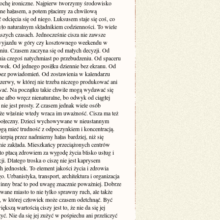
rochę ironiczne. Najpierw tworzymy środowisko
one hałasem, a potem płacimy za chwilową
odcięcia się od niego. Luksusem staje się coś, co
yło naturalnym składnikiem codzienności. To wiele
szych czasach. Jednocześnie cisza nie zawsze
yjazdu w góry czy kosztownego weekendu w
niu. Czasem zaczyna się od małych decyzji. Od
nia czegoś natychmiast po przebudzeniu. Od spaceru
awek. Od jednego posiłku dziennie bez ekranu. Od
bez powiadomień. Od zostawienia w kalendarzu
rzerwy, w której nie trzeba niczego produkować ani
ć. Na początku takie chwile mogą wydawać się
e albo wręcz nienaturalne, bo odwyk od ciągłej
 nie jest prosty. Z czasem jednak wiele osób
że właśnie wtedy wraca im uważność. Cisza ma też
ołeczny. Dzieci wychowywane w nieustannym
gą mieć trudność z odpoczynkiem i koncentracją.
ierpią przez nadmierny hałas bardziej, niż się
ie zakłada. Mieszkańcy przeciążonych centrów
to płacą zdrowiem za wygodę życia blisko usług i
i. Dlatego troska o ciszę nie jest kaprysem
 jednostek. To element jakości życia i zdrowia
o. Urbanistyka, transport, architektura i organizacja
inny brać to pod uwagę znacznie poważniej. Dobrze
wane miasto to nie tylko sprawny ruch, ale także
ń, w której człowiek może czasem odetchnąć. Być
ększą wartością ciszy jest to, że nie da się jej
yć. Nie da się jej zużyć w pośpiechu ani przeliczyć