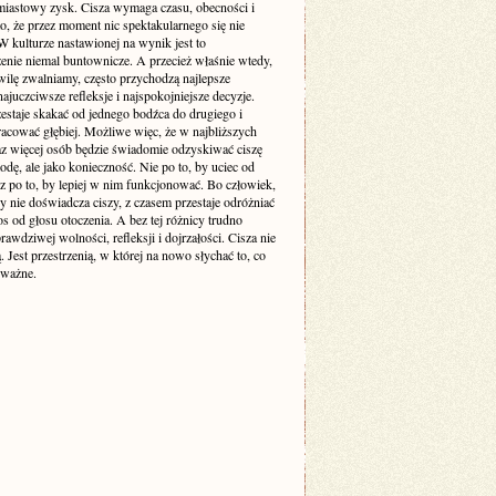
miastowy zysk. Cisza wymaga czasu, obecności i
o, że przez moment nic spektakularnego się nie
 kulturze nastawionej na wynik jest to
enie niemal buntownicze. A przecież właśnie wtedy,
wilę zwalniamy, często przychodzą najlepsze
ajuczciwsze refleksje i najspokojniejsze decyzje.
estaje skakać od jednego bodźca do drugiego i
racować głębiej. Możliwe więc, że w najbliższych
raz więcej osób będzie świadomie odzyskiwać ciszę
odę, ale jako konieczność. Nie po to, by uciec od
cz po to, by lepiej w nim funkcjonować. Bo człowiek,
y nie doświadcza ciszy, z czasem przestaje odróżniać
s od głosu otoczenia. A bez tej różnicy trudno
awdziwej wolności, refleksji i dojrzałości. Cisza nie
ą. Jest przestrzenią, w której na nowo słychać to, co
 ważne.