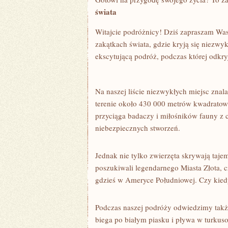
świata
Witajcie podróżnicy! Dziś zapraszam Was 
zakątkach świata, gdzie kryją się niezwykł
ekscytującą podróż, podczas której odkry
Na ⁣naszej‌ liście ⁣niezwykłych miejsc zna
terenie⁢ około 430 000 metrów ⁣kwadratowy
przyciąga badaczy i ⁤miłośników ⁢fauny z
niebezpiecznych stworzeń.
Jednak nie⁣ tylko zwierzęta ‍skrywają‍ taj
poszukiwali legendarnego Miasta‍ Złota, cz
gdzieś w Ameryce⁢ Południowej.​ Czy kiedy
Podczas naszej podróży odwiedzimy także 
biega po białym piasku i pływa w turkus