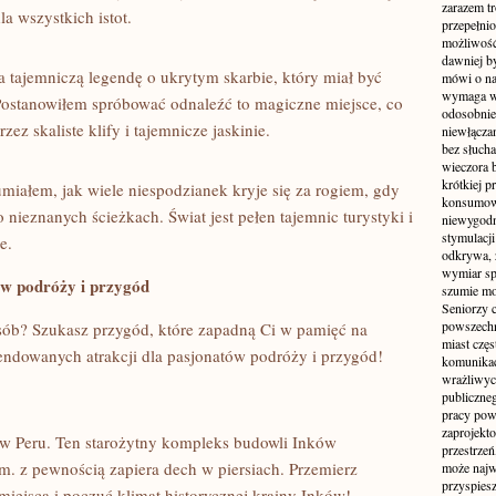
zarazem t
a​ wszystkich⁤ istot.
przepełni
możliwość 
dawniej b
a‍ tajemniczą ⁣legendę o ukrytym skarbie, który miał być
mówi o na
wymaga w
Postanowiłem spróbować odnaleźć to ⁣magiczne‍ miejsce, co
odosobnie
 skaliste⁣ klify​ i‌ tajemnicze jaskinie.
niewłącza
bez słuch
wieczora 
krótkiej p
miałem,‍ jak wiele niespodzianek kryje się za ‍rogiem, gdy
konsumowa
eznanych⁢ ścieżkach. ⁤Świat jest ​pełen tajemnic turystyki i⁣
niewygodn
stymulacji
e.
odkrywa, 
wymiar sp
ów podróży i przygód
szumie mo
Seniorzy c
powszechn
ób? Szukasz przygód, które zapadną Ci‍ w pamięć na
miast częs
komendowanych atrakcji dla pasjonatów podróży ‍i ‌przygód!
komunikacj
wrażliwych
publiczneg
pracy pow
zaprojekto
‌w Peru. Ten starożytny ‍kompleks budowli Inków
przestrze
. z⁤ pewnością zapiera ‌dech w piersiach. Przemierz⁢
może najwi
przyspiesz
iejsca‌ i ‌poczuć ⁢klimat historycznej⁣ krainy Inków!