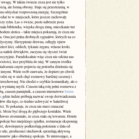
 uwagę. W takim świecie cisza jest nie tylko
cią, ale formą obrony. Staje się przestrzenią, w
żna odzyskać rozproszoną energię. Szczególnie
idać to w miejscach, które jeszcze zachowały
szy rytm. Las o świcie, puste nabrzeże poza
ała biblioteka, wiejska droga zimą, mieszkanie tuż
odem słońca – takie miejsca pokazują, że cisza nie
a. Ona jest pełna drobnych sygnałów, których na co
 słyszymy. Skrzypienie drewna, odległy śpiew
elest liści, oddech, tykanie zegara, własne kroki.
a natłok dźwięków, zaczyna się słyszeć świat
recyzyjnie. Paradoksalnie więc cisza nie odcina nas
istości, lecz przybliża do niej. W samym środku
adczenia często pojawia się potrzeba dzielenia się
z innymi. Wiele osób zauważa, że dopiero po chwili
rodzi się w nich chęć rozmowy bardziej szczerej i
ierzchownej. Nie chodzi o szybkie komunikaty, ale o
 wymianę myśli. Czasem taką rolę pełni rozmowa z
obą, czasem pamiętnik, a czasem internetowe
forum
e
gdzie ludzie próbują nazwać swoje doświadczenia
słów dla tego, co trudno uchwycić w hałaśliwej
ci. To pokazuje, że cisza nie musi oznaczać
i. Może być drogą do głębszego kontaktu. Wiele
dawno zrozumiało, że cisza stała się towarem. Hotele
pokoje bez miejskiego zgiełku, restauracje eksponują
ść, deweloperzy podkreślają położenie z dala od
h ulic, producenci słuchawek sprzedają aktywną
zumów jako obietnicę spokoju. To interesujące, a