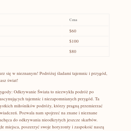
Cena
$60
$100
$80
urz się⁢ w nieznanym! Podróżuj śladami ⁢tajemnic i przygód,
asz świat!
ygody: Odkrywanie Świata to ⁢niezwykła podróż ⁤po
fascynujących tajemnic⁣ i⁢ niezapomnianych przygód. Ta
zystkich miłośników podróży,⁣ którzy pragną przemierzać
iadczeń. ⁣Pozwala nam ⁢spojrzeć ⁣na znane ⁣i nieznane
zachęca do⁣ odkrywania nieodkrytych‍ jeszcze skarbów.
łe miejsca,⁣ poszerzyć⁤ swoje horyzonty i​ zaspokoić naszą