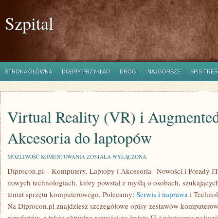
Szpital
STRONA GŁÓWNA
DOBRY PRZYKŁAD
DROGI
NAJGORSZE
SPIS TREŚ
Virtual Reality (VR) i Augmented
Akcesoria do laptopów
VIRTUAL
MOŻLIWOŚĆ KOMENTOWANIA
ZOSTAŁA WYŁĄCZONA
REALITY
Diprocon.pl – Komputery, Laptopy i Akcesoria | Nowości i Porady I
(VR)
I
nowych technologiach, który powstał z myślą o osobach, szukający
AUGMENTED
REALITY
temat sprzętu komputerowego. Polecamy:
Serwis i naprawa
i Technol
(AR)
Na Diprocon.pl znajdziesz szczegółowe opisy zestawów komputero
I
AKCESORIA
peryferiów, a także aktualne nowości ze świata IT i użyteczne wska