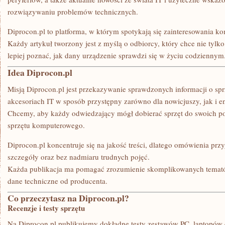
DO
rozwiązywaniu problemów technicznych.
LAPTOPÓW
Diprocon.pl to platforma, w którym spotykają się zainteresowania k
Każdy artykuł tworzony jest z myślą o odbiorcy, który chce nie tylko
lepiej poznać, jak dany urządzenie sprawdzi się w życiu codziennym
Idea Diprocon.pl
Misją Diprocon.pl jest przekazywanie sprawdzonych informacji o spr
akcesoriach IT w sposób przystępny zarówno dla nowicjuszy, jak i e
Chcemy, aby każdy odwiedzający mógł dobierać sprzęt do swoich pot
sprzętu komputerowego.
Diprocon.pl koncentruje się na jakość treści, dlatego omówienia pr
szczegóły oraz bez nadmiaru trudnych pojęć.
Każda publikacja ma pomagać zrozumienie skomplikowanych tematów
dane techniczne od producenta.
Co przeczytasz na Diprocon.pl?
Recenzje i testy sprzętu
Na Diprocon.pl publikujemy dokładne testy zestawów PC, laptopów 