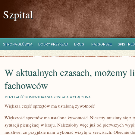
Szpital
STRONA GŁÓWNA
DOBRY PRZYKŁAD
DROGI
NAJGORSZE
SPIS TREŚ
W aktualnych czasach, możemy li
fachowców
W
MOŻLIWOŚĆ KOMENTOWANIA
ZOSTAŁA WYŁĄCZONA
AKTUALNYCH
Większa część sprzętów ma ustaloną żywotność
CZASACH,
MOŻEMY
LICZYĆ
Większość sprzętów ma ustaloną żywotność. Niestety musimy się z t
NA
FACHOWCÓW
sytuacji pieniężnej w kraju. Należałoby więc już od pierwszych wyp
możliwe, że przyjdzie nam wykonać wizytę w serwisach. Obecnie do