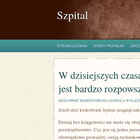
Szpital
STRONA GŁÓWNA
DOBRY PRZYKŁAD
DROG
W dzisiejszych czas
jest bardzo rozpows
W
MOŻLIWOŚĆ KOMENTOWANIA
ZOSTAŁA WYŁĄC
DZISIEJSZYCH
Jeżeli dziś ktokolwiek będzie pragnął za
CZASACH
MIMO
TEGO,
Dzisiaj bez księgowości nie może się obej
ŻE
INTERNET
przedsiębiorstwo. Czy jest się jedno per
JEST
obowiązkowo prowadzić swoją rachunkowo
BARDZO