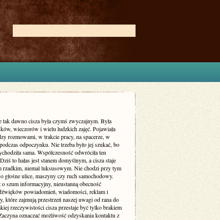
ie tak dawno cisza była czymś zwyczajnym. Była
ków, wieczorów i wielu ludzkich zajęć. Pojawiała
dzy rozmowami, w trakcie pracy, na spacerze, w
podczas odpoczynku. Nie trzeba było jej szukać, bo
zychodziła sama. Współczesność odwróciła ten
Dziś to hałas jest stanem domyślnym, a cisza staje
m rzadkim, niemal luksusowym. Nie chodzi przy tym
 o głośne ulice, maszyny czy ruch samochodowy.
ż o szum informacyjny, nieustanną obecność
dźwięków powiadomień, wiadomości, reklam i
, które zajmują przestrzeń naszej uwagi od rana do
kiej rzeczywistości cisza przestaje być tylko brakiem
Zaczyna oznaczać możliwość odzyskania kontaktu z