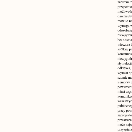
zarazem t
przepełni
możliwość 
dawniej b
mówi o na
wymaga w
odosobnie
niewłącza
bez słuch
wieczora 
krótkiej p
konsumowa
niewygodn
stymulacji
odkrywa, 
wymiar sp
szumie mo
Seniorzy c
powszechn
miast częs
komunikacj
wrażliwych
publiczneg
pracy pow
zaprojekto
przestrze
może najwi
przyspiesz