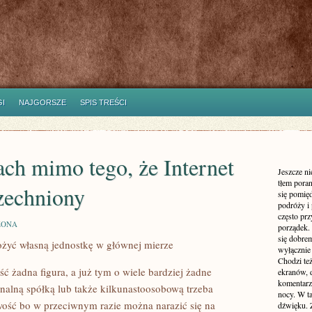
I
NAJGORSZE
SPIS TREŚCI
ach mimo tego, że Internet
Jeszcze n
tłem poran
zechniony
się pomię
podróży i 
często pr
ZONA
porządek. 
się dobre
łożyć własną jednostkę w głównej mierze
wyłącznie
Chodzi te
ść żadna figura, a już tym o wiele bardziej żadne
ekranów, 
komentarzy
sonalną spółką lub także kilkunastoosobową trzeba
nocy. W ta
ść bo w przeciwnym razie można narazić się na
dźwięku. 