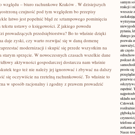
samym sobą
ONY
o względu – biuro rachunkowe Kraków . W dzisiejszych
reakcji i
yostrzoną czujność pod tym względem bo przepisy
wreszcie 
zaskakując
kle łatwo jest popełnić błąd ze sztampowego pominięcia
wytrzymać
a tekstu ustawy o księgowości. Z jakiego powodu
niewygodn
pytania, k
dzi prowadzących przedsiębiorstwa? Bo to właśnie dzięki
dlatego je
 daje zyski, czy warto rozwijać się w daną domenę
pozwala z
zauważyć, 
zaprzestać modernizacji i skupić się przede wszystkim na
ale częst
a starym sprzęcie. W nowoczesnych czasach wszelkie dane
odruchowo
podcast do
idłowy aktywności gospodarczej dostarcza nam właśnie
samochode
utek tego też nie należy jej ignorować i zbywać na dalszy
prostu się
przegląda
ić się oczywiście na rzetelną rachunkowość. To właśnie to
przerwie 
ożna w sposób racjonalny i zgodny z prawem prowadzić
odczytywan
zapełnić.
najpotrzeb
układu ne
Człowiek 
rozdrażnio
głęboką ko
czynności,
telefonu 
zerkania w
Nasze śro