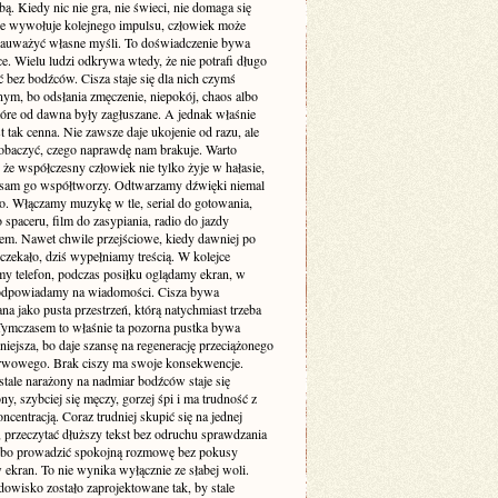
. Kiedy nic nie gra, nie świeci, nie domaga się
 nie wywołuje kolejnego impulsu, człowiek może
zauważyć własne myśli. To doświadczenie bywa
e. Wielu ludzi odkrywa wtedy, że nie potrafi długo
 bez bodźców. Cisza staje się dla nich czymś
ym, bo odsłania zmęczenie, niepokój, chaos albo
tóre od dawna były zagłuszane. A jednak właśnie
st tak cenna. Nie zawsze daje ukojenie od razu, ale
obaczyć, czego naprawdę nam brakuje. Warto
że współczesny człowiek nie tylko żyje w hałasie,
o sam go współtworzy. Odtwarzamy dźwięki niemal
. Włączamy muzykę w tle, serial do gotowania,
 spaceru, film do zasypiania, radio do jazdy
m. Nawet chwile przejściowe, kiedy dawniej po
 czekało, dziś wypełniamy treścią. W kolejce
my telefon, podczas posiłku oglądamy ekran, w
odpowiadamy na wiadomości. Cisza bywa
a jako pusta przestrzeń, którą natychmiast trzeba
 Tymczasem to właśnie ta pozorna pustka bywa
niejsza, bo daje szansę na regenerację przeciążonego
rwowego. Brak ciszy ma swoje konsekwencje.
stale narażony na nadmiar bodźców staje się
ny, szybciej się męczy, gorzej śpi i ma trudność z
ncentracją. Coraz trudniej skupić się na jednej
 przeczytać dłuższy tekst bez odruchu sprawdzania
albo prowadzić spokojną rozmowę bez pokusy
 ekran. To nie wynika wyłącznie ze słabej woli.
dowisko zostało zaprojektowane tak, by stale