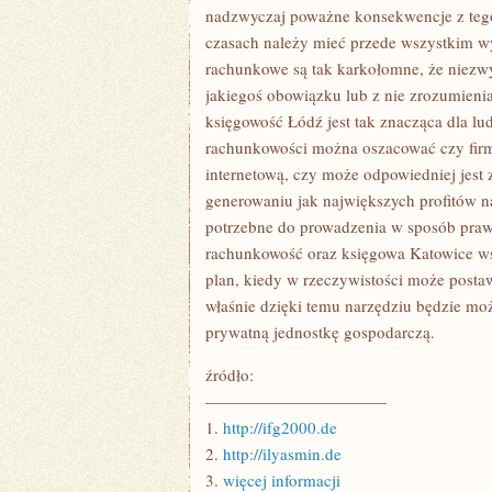
ROZPOWSZECHNI
nadzwyczaj poważne konsekwencje z teg
czasach należy mieć przede wszystkim w
rachunkowe są tak karkołomne, że niezwy
jakiegoś obowiązku lub z nie zrozumieni
księgowość Łódź jest tak znacząca dla lu
rachunkowości można oszacować czy firma
internetową, czy może odpowiedniej jest 
generowaniu jak największych profitów n
potrzebne do prowadzenia w sposób praw
rachunkowość oraz księgowa Katowice wsk
plan, kiedy w rzeczywistości może postaw
właśnie dzięki temu narzędziu będzie m
prywatną jednostkę gospodarczą.
źródło:
———————————
1.
http://ifg2000.de
2.
http://ilyasmin.de
3.
więcej informacji