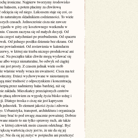
rochę ironiczne. Najpierw tworzymy środowisko
one hałasem, a potem płacimy za chwilową
odcięcia się od niego. Luksusem staje się coś, co
yło naturalnym składnikiem codzienności. To wiele
szych czasach. Jednocześnie cisza nie zawsze
yjazdu w góry czy kosztownego weekendu w
niu. Czasem zaczyna się od małych decyzji. Od
nia czegoś natychmiast po przebudzeniu. Od spaceru
awek. Od jednego posiłku dziennie bez ekranu. Od
bez powiadomień. Od zostawienia w kalendarzu
rzerwy, w której nie trzeba niczego produkować ani
ć. Na początku takie chwile mogą wydawać się
e albo wręcz nienaturalne, bo odwyk od ciągłej
 nie jest prosty. Z czasem jednak wiele osób
że właśnie wtedy wraca im uważność. Cisza ma też
ołeczny. Dzieci wychowywane w nieustannym
gą mieć trudność z odpoczynkiem i koncentracją.
ierpią przez nadmierny hałas bardziej, niż się
ie zakłada. Mieszkańcy przeciążonych centrów
to płacą zdrowiem za wygodę życia blisko usług i
i. Dlatego troska o ciszę nie jest kaprysem
 jednostek. To element jakości życia i zdrowia
o. Urbanistyka, transport, architektura i organizacja
inny brać to pod uwagę znacznie poważniej. Dobrze
wane miasto to nie tylko sprawny ruch, ale także
ń, w której człowiek może czasem odetchnąć. Być
ększą wartością ciszy jest to, że nie da się jej
yć. Nie da się jej zużyć w pośpiechu ani przeliczyć