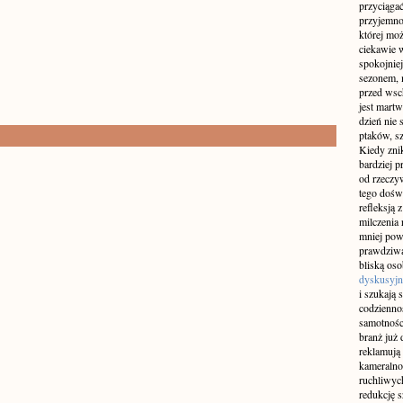
przyciągać
przyjemnoś
której mo
ciekawie w
spokojniej
sezonem, m
przed wsch
jest martw
dzień nie
ptaków, sz
Kiedy znik
bardziej p
od rzeczyw
tego doświ
refleksją 
milczenia 
mniej pow
prawdziwą
bliską os
dyskusyjn
i szukają 
codziennoś
samotnośc
branż już 
reklamują 
kameralno
ruchliwyc
redukcję s