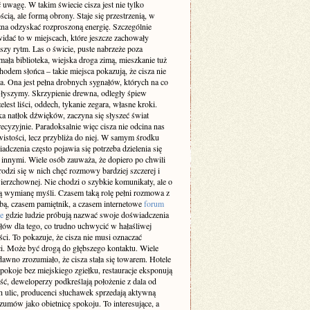
 uwagę. W takim świecie cisza jest nie tylko
cią, ale formą obrony. Staje się przestrzenią, w
żna odzyskać rozproszoną energię. Szczególnie
idać to w miejscach, które jeszcze zachowały
szy rytm. Las o świcie, puste nabrzeże poza
ała biblioteka, wiejska droga zimą, mieszkanie tuż
odem słońca – takie miejsca pokazują, że cisza nie
a. Ona jest pełna drobnych sygnałów, których na co
 słyszymy. Skrzypienie drewna, odległy śpiew
elest liści, oddech, tykanie zegara, własne kroki.
a natłok dźwięków, zaczyna się słyszeć świat
recyzyjnie. Paradoksalnie więc cisza nie odcina nas
istości, lecz przybliża do niej. W samym środku
adczenia często pojawia się potrzeba dzielenia się
z innymi. Wiele osób zauważa, że dopiero po chwili
rodzi się w nich chęć rozmowy bardziej szczerej i
ierzchownej. Nie chodzi o szybkie komunikaty, ale o
 wymianę myśli. Czasem taką rolę pełni rozmowa z
obą, czasem pamiętnik, a czasem internetowe
forum
e
gdzie ludzie próbują nazwać swoje doświadczenia
słów dla tego, co trudno uchwycić w hałaśliwej
ci. To pokazuje, że cisza nie musi oznaczać
i. Może być drogą do głębszego kontaktu. Wiele
dawno zrozumiało, że cisza stała się towarem. Hotele
pokoje bez miejskiego zgiełku, restauracje eksponują
ść, deweloperzy podkreślają położenie z dala od
h ulic, producenci słuchawek sprzedają aktywną
zumów jako obietnicę spokoju. To interesujące, a