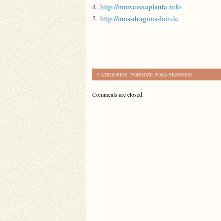
4.
http://imoveisnaplanta.info
5.
http://inas-dragons-lair.de
CATEGORIES:
PODRÓŻE POZA SEZONEM
Comments are closed.