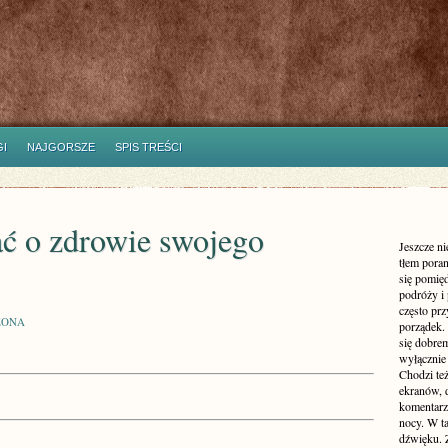
I
NAJGORSZE
SPIS TREŚCI
ać o zdrowie swojego
Jeszcze n
tłem poran
się pomię
podróży i 
często pr
ZONA
porządek. 
się dobre
wyłącznie
Chodzi te
ekranów, 
komentarzy
nocy. W ta
dźwięku. 