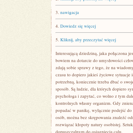
3.
nawigacja
4.
Dowiedz się więcej
5.
Kliknij, aby przeczytać więcej
Interesującą dziedziną, jaka połączona je
bowiem na dotarcie do umysłowości człow
zdają sobie sprawy z tego, że na wiadom
czasu to dopiero jakieś życiowe sytuacje
potrzebną, koniecznie trzeba dbać o swoj
sposób. Są ludzie, dla których dopiero s
psychologa i zapytać, co wolno z tym dal
kontrolnych własny organizm. Gdy zniena
popadać w panikę, wyłącznie podejść do 
osób, można bez skrępowania znaleźć od
rozwiązać kłopoty natury osobistej. Sztu
dopuszczalnym do osiągnięcia calu.