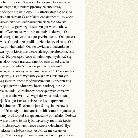
rochę ironiczne. Najpierw tworzymy środowisko
one hałasem, a potem płacimy za chwilową
odcięcia się od niego. Luksusem staje się coś, co
yło naturalnym składnikiem codzienności. To wiele
szych czasach. Jednocześnie cisza nie zawsze
yjazdu w góry czy kosztownego weekendu w
niu. Czasem zaczyna się od małych decyzji. Od
nia czegoś natychmiast po przebudzeniu. Od spaceru
awek. Od jednego posiłku dziennie bez ekranu. Od
bez powiadomień. Od zostawienia w kalendarzu
rzerwy, w której nie trzeba niczego produkować ani
ć. Na początku takie chwile mogą wydawać się
e albo wręcz nienaturalne, bo odwyk od ciągłej
 nie jest prosty. Z czasem jednak wiele osób
że właśnie wtedy wraca im uważność. Cisza ma też
ołeczny. Dzieci wychowywane w nieustannym
gą mieć trudność z odpoczynkiem i koncentracją.
ierpią przez nadmierny hałas bardziej, niż się
ie zakłada. Mieszkańcy przeciążonych centrów
to płacą zdrowiem za wygodę życia blisko usług i
i. Dlatego troska o ciszę nie jest kaprysem
 jednostek. To element jakości życia i zdrowia
o. Urbanistyka, transport, architektura i organizacja
inny brać to pod uwagę znacznie poważniej. Dobrze
wane miasto to nie tylko sprawny ruch, ale także
ń, w której człowiek może czasem odetchnąć. Być
ększą wartością ciszy jest to, że nie da się jej
yć. Nie da się jej zużyć w pośpiechu ani przeliczyć