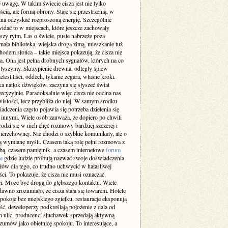
 uwagę. W takim świecie cisza jest nie tylko
cią, ale formą obrony. Staje się przestrzenią, w
żna odzyskać rozproszoną energię. Szczególnie
idać to w miejscach, które jeszcze zachowały
szy rytm. Las o świcie, puste nabrzeże poza
ała biblioteka, wiejska droga zimą, mieszkanie tuż
odem słońca – takie miejsca pokazują, że cisza nie
a. Ona jest pełna drobnych sygnałów, których na co
 słyszymy. Skrzypienie drewna, odległy śpiew
elest liści, oddech, tykanie zegara, własne kroki.
a natłok dźwięków, zaczyna się słyszeć świat
recyzyjnie. Paradoksalnie więc cisza nie odcina nas
istości, lecz przybliża do niej. W samym środku
adczenia często pojawia się potrzeba dzielenia się
z innymi. Wiele osób zauważa, że dopiero po chwili
rodzi się w nich chęć rozmowy bardziej szczerej i
ierzchownej. Nie chodzi o szybkie komunikaty, ale o
 wymianę myśli. Czasem taką rolę pełni rozmowa z
obą, czasem pamiętnik, a czasem internetowe
forum
e
gdzie ludzie próbują nazwać swoje doświadczenia
słów dla tego, co trudno uchwycić w hałaśliwej
ci. To pokazuje, że cisza nie musi oznaczać
i. Może być drogą do głębszego kontaktu. Wiele
dawno zrozumiało, że cisza stała się towarem. Hotele
pokoje bez miejskiego zgiełku, restauracje eksponują
ść, deweloperzy podkreślają położenie z dala od
h ulic, producenci słuchawek sprzedają aktywną
zumów jako obietnicę spokoju. To interesujące, a