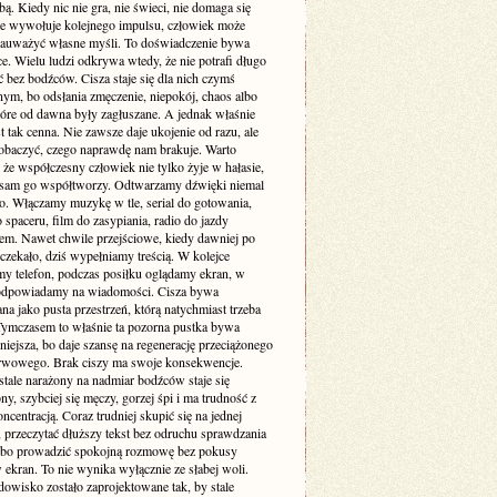
. Kiedy nic nie gra, nie świeci, nie domaga się
 nie wywołuje kolejnego impulsu, człowiek może
zauważyć własne myśli. To doświadczenie bywa
e. Wielu ludzi odkrywa wtedy, że nie potrafi długo
 bez bodźców. Cisza staje się dla nich czymś
ym, bo odsłania zmęczenie, niepokój, chaos albo
tóre od dawna były zagłuszane. A jednak właśnie
st tak cenna. Nie zawsze daje ukojenie od razu, ale
obaczyć, czego naprawdę nam brakuje. Warto
że współczesny człowiek nie tylko żyje w hałasie,
o sam go współtworzy. Odtwarzamy dźwięki niemal
. Włączamy muzykę w tle, serial do gotowania,
 spaceru, film do zasypiania, radio do jazdy
m. Nawet chwile przejściowe, kiedy dawniej po
 czekało, dziś wypełniamy treścią. W kolejce
my telefon, podczas posiłku oglądamy ekran, w
odpowiadamy na wiadomości. Cisza bywa
a jako pusta przestrzeń, którą natychmiast trzeba
 Tymczasem to właśnie ta pozorna pustka bywa
niejsza, bo daje szansę na regenerację przeciążonego
rwowego. Brak ciszy ma swoje konsekwencje.
stale narażony na nadmiar bodźców staje się
ny, szybciej się męczy, gorzej śpi i ma trudność z
ncentracją. Coraz trudniej skupić się na jednej
 przeczytać dłuższy tekst bez odruchu sprawdzania
albo prowadzić spokojną rozmowę bez pokusy
 ekran. To nie wynika wyłącznie ze słabej woli.
dowisko zostało zaprojektowane tak, by stale