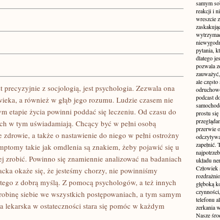
samym sobą
reakcji i
wreszcie 
zaskakując
wytrzymać
niewygodn
pytania, k
dlatego je
pozwala z
zauważyć, 
ale częst
st precyzyjnie z socjologią, jest psychologia. Zezwala ona
odruchowo
podcast do
ieka, a również w głąb jego rozumu. Ludzie czasem nie
samochode
ym etapie życia powinni poddać się leczeniu. Od czasu do
prostu się
przegląda
 ich w tym uświadamiają. Chcący być w pełni osobą
przerwie 
e zdrowie, a także o nastawienie do niego w pełni ostrożny
odczytywan
zapełnić.
ymptomy takie jak omdlenia są znakiem, żeby pojawić się u
najpotrzeb
ej zrobić. Powinno się znamiennie analizować na badaniach
układu ne
Człowiek 
cka okaże się, że jesteśmy chorzy, nie powinniśmy
rozdrażnio
tego z dobrą myślą. Z pomocą psychologów, a też innych
głęboką ko
czynności,
robinę siebie we wszystkich postępowaniach, a tym samym
telefonu 
ka lekarska w ostateczności stara się pomóc w każdym
zerkania w
Nasze śro