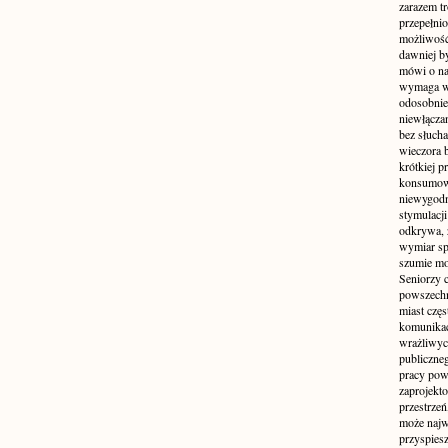
zarazem t
przepełni
możliwość 
dawniej b
mówi o na
wymaga w
odosobnie
niewłącza
bez słuch
wieczora 
krótkiej p
konsumowa
niewygodn
stymulacji
odkrywa, 
wymiar sp
szumie mo
Seniorzy c
powszechn
miast częs
komunikacj
wrażliwych
publiczneg
pracy pow
zaprojekto
przestrze
może najwi
przyspiesz