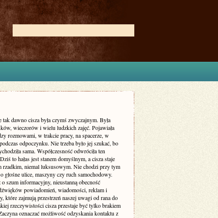
ie tak dawno cisza była czymś zwyczajnym. Była
ków, wieczorów i wielu ludzkich zajęć. Pojawiała
dzy rozmowami, w trakcie pracy, na spacerze, w
podczas odpoczynku. Nie trzeba było jej szukać, bo
zychodziła sama. Współczesność odwróciła ten
Dziś to hałas jest stanem domyślnym, a cisza staje
m rzadkim, niemal luksusowym. Nie chodzi przy tym
 o głośne ulice, maszyny czy ruch samochodowy.
ż o szum informacyjny, nieustanną obecność
dźwięków powiadomień, wiadomości, reklam i
, które zajmują przestrzeń naszej uwagi od rana do
kiej rzeczywistości cisza przestaje być tylko brakiem
Zaczyna oznaczać możliwość odzyskania kontaktu z