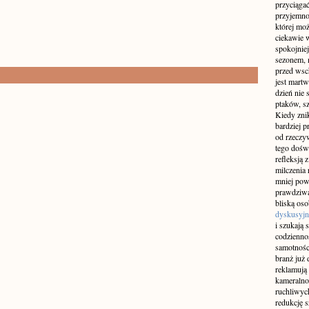
przyciągać
przyjemnoś
której mo
ciekawie w
spokojniej
sezonem, m
przed wsch
jest martw
dzień nie
ptaków, sz
Kiedy znik
bardziej p
od rzeczyw
tego doświ
refleksją 
milczenia 
mniej pow
prawdziwą
bliską os
dyskusyjn
i szukają 
codziennoś
samotnośc
branż już 
reklamują 
kameralno
ruchliwyc
redukcję s