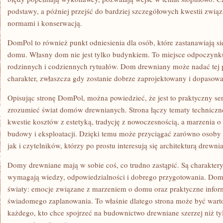
podstawy, a później przejść do bardziej szczegółowych kwestii związ
normami i konserwacją.
DomPol to również punkt odniesienia dla osób, które zastanawiają si
domu. Własny dom nie jest tylko budynkiem. To miejsce odpoczynku,
rodzinnych i codziennych rytuałów. Dom drewniany może nadać tej p
charakter, zwłaszcza gdy zostanie dobrze zaprojektowany i dopasow
Opisując stronę DomPol, można powiedzieć, że jest to praktyczny ser
zrozumieć świat domów drewnianych. Strona łączy tematy technicz
kwestie kosztów z estetyką, tradycję z nowoczesnością, a marzenia 
budowy i eksploatacji. Dzięki temu może przyciągać zarówno osoby 
jak i czytelników, którzy po prostu interesują się architekturą drewni
Domy drewniane mają w sobie coś, co trudno zastąpić. Są charakter
wymagają wiedzy, odpowiedzialności i dobrego przygotowania. Do
światy: emocje związane z marzeniem o domu oraz praktyczne infor
świadomego zaplanowania. To właśnie dlatego strona może być war
każdego, kto chce spojrzeć na budownictwo drewniane szerzej niż ty