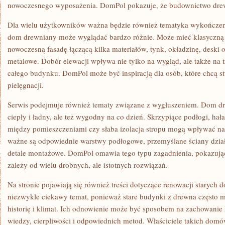
nowoczesnego wyposażenia. DomPol pokazuje, że budownictwo drew
Dla wielu użytkowników ważna będzie również tematyka wykończen
dom drewniany może wyglądać bardzo różnie. Może mieć klasyczną 
nowoczesną fasadę łączącą kilka materiałów, tynk, okładzinę, deski
metalowe. Dobór elewacji wpływa nie tylko na wygląd, ale także na t
całego budynku. DomPol może być inspiracją dla osób, które chcą 
pielęgnacji.
Serwis podejmuje również tematy związane z wygłuszeniem. Dom dr
ciepły i ładny, ale też wygodny na co dzień. Skrzypiące podłogi, hał
między pomieszczeniami czy słaba izolacja stropu mogą wpływać n
ważne są odpowiednie warstwy podłogowe, przemyślane ściany działo
detale montażowe. DomPol omawia tego typu zagadnienia, pokazując
zależy od wielu drobnych, ale istotnych rozwiązań.
Na stronie pojawiają się również treści dotyczące renowacji staryc
niezwykle ciekawy temat, ponieważ stare budynki z drewna często m
historię i klimat. Ich odnowienie może być sposobem na zachowanie 
wiedzy, cierpliwości i odpowiednich metod. Właściciele takich do