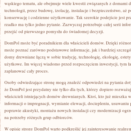
wąskiego tematu, ale obejmuje wiele kwestii związanych z domami
technologii, przez budowę, izolację, instalacje i bezpieczeństwo, aż
konserwację i codzienne użytkowanie. Tak szerokie podejście jest p
rzadko ma tylko jedno pytanie. Zazwyczaj potrzebuje całej serii inf
przejść od pierwszego pomysłu do świadomej decyzji.
DomPol może być poradnikiem dla właścicieli domów. Dzięki różno
może poznać zarówno podstawowe informacje, jak i bardziej szczeg
domy drewniane łączą w sobie tradycję, technologię, ekologię, estet
użytkowe. Im więcej wiadomo przed rozpoczęciem inwestycji, tym łat
zaplanować cały proces.
Osoby odwiedzające stronę mogą znaleźć odpowiedzi na pytania doty
że DomPol jest przydatny nie tylko dla tych, którzy dopiero rozważaj
właścicieli istniejących domów drewnianych. Ktoś, kto już mieszka
informacji o impregnacji, wymianie elewacji, dociepleniu, usuwaniu p
poprawie akustyki, montażu nowych instalacji czy modernizacji ogr
na potrzeby różnych grup odbiorców.
W opisie strony DomPol warto podkreślić jej zainteresowanie real