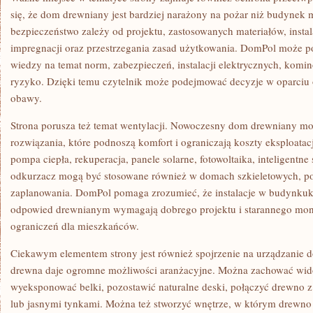
się, że dom drewniany jest bardziej narażony na pożar niż budynek
bezpieczeństwo zależy od projektu, zastosowanych materiałów, instal
impregnacji oraz przestrzegania zasad użytkowania. DomPol może
wiedzy na temat norm, zabezpieczeń, instalacji elektrycznych, komi
ryzyko. Dzięki temu czytelnik może podejmować decyzje w oparciu o
obawy.
Strona porusza też temat wentylacji. Nowoczesny dom drewniany 
rozwiązania, które podnoszą komfort i ograniczają koszty eksploata
pompa ciepła, rekuperacja, panele solarne, fotowoltaika, inteligentne
odkurzacz mogą być stosowane również w domach szkieletowych, 
zaplanowania. DomPol pomaga zrozumieć, że instalacje w budynku
odpowied drewnianym wymagają dobrego projektu i starannego mont
ograniczeń dla mieszkańców.
Ciekawym elementem strony jest również spojrzenie na urządzani
drewna daje ogromne możliwości aranżacyjne. Można zachować wid
wyeksponować belki, pozostawić naturalne deski, połączyć drewno 
lub jasnymi tynkami. Można też stworzyć wnętrze, w którym drewno j