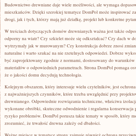
Budownictwo drewniane daje wiele możliwości, ale wymaga dopasow
mieszkańców. Dzięki szerokiej tematyce DomPol może inspirować z
drogi, jak i tych, którzy mają już działkę, projekt lub konkretne pyta
W treściach dotyczących domów drewnianych ważna jest także odpo
odporny na wiatr? Czy szkielet może się odkształcać? Czy dach w d
wytrzymały jak w murowanym? Czy konstrukcja dobrze znosi zmiany
naturalne i warto szukać na nie rzetelnych odpowiedzi. Dobrze wy
być zaprojektowany zgodnie z normami, dostosowany do warunków 
materiałów o odpowiednich parametrach. Strona DomPol pomaga oswo
że o jakości domu decydują technologia.
Kolejnym obszarem, który interesuje wielu czytelników, jest ochrona
z najważniejszych czynników, które trzeba uwzględnić przy projek
drewnianego. Odpowiednie rozwiązania techniczne, właściwa izolacj
wykonane obróbki, skuteczne odwodnienie i regularna konserwacja 
ryzyko problemów. DomPol porusza takie tematy w sposób, który m
zrozumieć, że trwałość drewna zależy od dbałości.
Ważne miejsce w tematyce strony zajmuje również ochrona przeciw