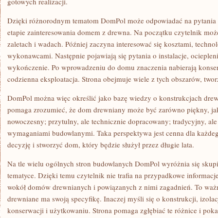
gotowych realizacji.
Dzięki różnorodnym tematom DomPol może odpowiadać na pytania 
etapie zainteresowania domem z drewna. Na początku czytelnik może
zaletach i wadach. Później zaczyna interesować się kosztami, technol
wykonawcami. Następnie pojawiają się pytania o instalacje, ociepleni
wykończenie. Po wprowadzeniu do domu znaczenia nabierają konser
codzienna eksploatacja. Strona obejmuje wiele z tych obszarów, twor
DomPol można więc określić jako bazę wiedzy o konstrukcjach drewn
pomaga zrozumieć, że dom drewniany może być zarówno piękny, jak i
nowoczesny; przytulny, ale technicznie dopracowany; tradycyjny, al
wymaganiami budowlanymi. Taka perspektywa jest cenna dla każdeg
decyzję i stworzyć dom, który będzie służył przez długie lata.
Na tle wielu ogólnych stron budowlanych DomPol wyróżnia się skupi
tematyce. Dzięki temu czytelnik nie trafia na przypadkowe informacje
wokół domów drewnianych i powiązanych z nimi zagadnień. To waż
drewniane ma swoją specyfikę. Inaczej myśli się o konstrukcji, izolacji
konserwacji i użytkowaniu. Strona pomaga zgłębiać te różnice i pok