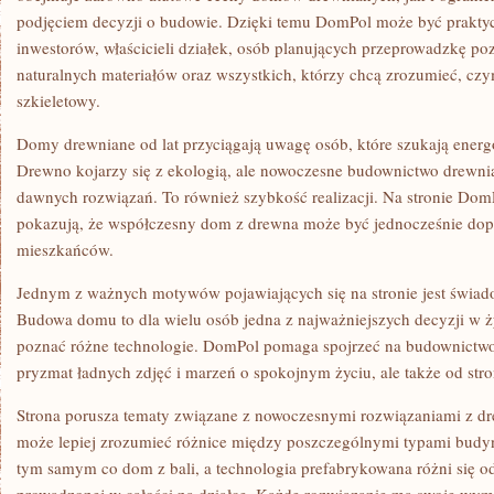
podjęciem decyzji o budowie. Dzięki temu DomPol może być prak
inwestorów, właścicieli działek, osób planujących przeprowadzkę po
naturalnych materiałów oraz wszystkich, którzy chcą zrozumieć, c
szkieletowy.
Domy drewniane od lat przyciągają uwagę osób, które szukają energ
Drewno kojarzy się z ekologią, ale nowoczesne budownictwo drewnia
dawnych rozwiązań. To również szybkość realizacji. Na stronie DomP
pokazują, że współczesny dom z drewna może być jednocześnie dop
mieszkańców.
Jednym z ważnych motywów pojawiających się na stronie jest świa
Budowa domu to dla wielu osób jedna z najważniejszych decyzji w ży
poznać różne technologie. DomPol pomaga spojrzeć na budownictwo 
pryzmat ładnych zdjęć i marzeń o spokojnym życiu, ale także od stro
Strona porusza tematy związane z nowoczesnymi rozwiązaniami z dre
może lepiej zrozumieć różnice między poszczególnymi typami budyn
tym samym co dom z bali, a technologia prefabrykowana różni się o