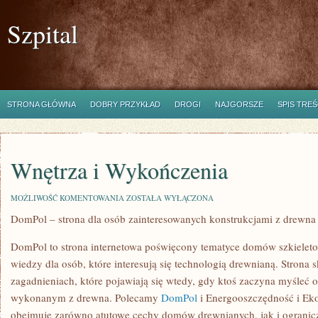
Szpital
STRONA GŁÓWNA
DOBRY PRZYKŁAD
DROGI
NAJGORSZE
SPIS TREŚ
Wnętrza i Wykończenia
WNĘTRZA
MOŻLIWOŚĆ KOMENTOWANIA
ZOSTAŁA WYŁĄCZONA
I
DomPol – strona dla osób zainteresowanych konstrukcjami z drewna
WYKOŃCZENIA
DomPol to strona internetowa poświęcony tematyce domów szkieleto
wiedzy dla osób, które interesują się technologią drewnianą. Strona 
zagadnieniach, które pojawiają się wtedy, gdy ktoś zaczyna myśleć 
wykonanym z drewna. Polecamy
DomPol
i Energooszczędność i Eko
obejmuje zarówno atutowe cechy domów drewnianych, jak i ogranicz