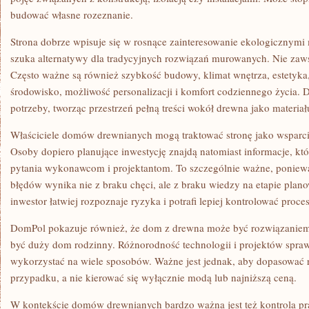
budować własne rozeznanie.
Strona dobrze wpisuje się w rosnące zainteresowanie ekologicznymi 
szuka alternatywy dla tradycyjnych rozwiązań murowanych. Nie zaw
Często ważne są również szybkość budowy, klimat wnętrza, estetyk
środowisko, możliwość personalizacji i komfort codziennego życia.
potrzeby, tworząc przestrzeń pełną treści wokół drewna jako materia
Właściciele domów drewnianych mogą traktować stronę jako wsparc
Osoby dopiero planujące inwestycję znajdą natomiast informacje, k
pytania wykonawcom i projektantom. To szczególnie ważne, poniew
błędów wynika nie z braku chęci, ale z braku wiedzy na etapie pla
inwestor łatwiej rozpoznaje ryzyka i potrafi lepiej kontrolować proc
DomPol pokazuje również, że dom z drewna może być rozwiązaniem 
być duży dom rodzinny. Różnorodność technologii i projektów spra
wykorzystać na wiele sposobów. Ważne jest jednak, aby dopasować 
przypadku, a nie kierować się wyłącznie modą lub najniższą ceną.
W kontekście domów drewnianych bardzo ważna jest też kontrola pra