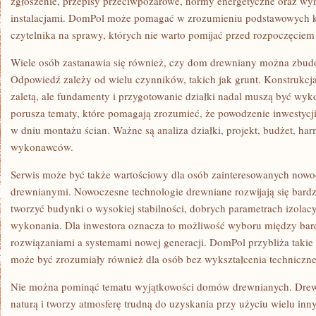
zgłoszenie, przepisy przeciwpożarowe, normy energetyczne oraz w
instalacjami. DomPol może pomagać w zrozumieniu podstawowych k
czytelnika na sprawy, których nie warto pomijać przed rozpoczęciem 
Wiele osób zastanawia się również, czy dom drewniany można zbudo
Odpowiedź zależy od wielu czynników, takich jak grunt. Konstrukcja
zaletą, ale fundamenty i przygotowanie działki nadal muszą być w
porusza tematy, które pomagają zrozumieć, że powodzenie inwestycji
w dniu montażu ścian. Ważne są analiza działki, projekt, budżet, h
wykonawców.
Serwis może być także wartościowy dla osób zainteresowanych now
drewnianymi. Nowoczesne technologie drewniane rozwijają się bard
tworzyć budynki o wysokiej stabilności, dobrych parametrach izolacy
wykonania. Dla inwestora oznacza to możliwość wyboru między bard
rozwiązaniami a systemami nowej generacji. DomPol przybliża takie
może być zrozumiały również dla osób bez wykształcenia techniczn
Nie można pominąć tematu wyjątkowości domów drewnianych. Drewn
naturą i tworzy atmosferę trudną do uzyskania przy użyciu wielu inn