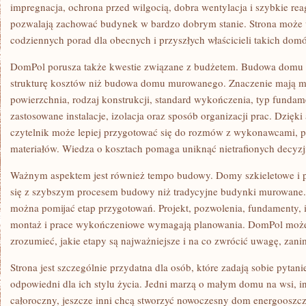
impregnacja, ochrona przed wilgocią, dobra wentylacja i szybkie r
pozwalają zachować budynek w bardzo dobrym stanie. Strona może w
codziennych porad dla obecnych i przyszłych właścicieli takich dom
DomPol porusza także kwestie związane z budżetem. Budowa domu
strukturę kosztów niż budowa domu murowanego. Znaczenie mają mi
powierzchnia, rodzaj konstrukcji, standard wykończenia, typ funda
zastosowane instalacje, izolacja oraz sposób organizacji prac. Dzię
czytelnik może lepiej przygotować się do rozmów z wykonawcami, p
materiałów. Wiedza o kosztach pomaga uniknąć nietrafionych decyzj
Ważnym aspektem jest również tempo budowy. Domy szkieletowe i p
się z szybszym procesem budowy niż tradycyjne budynki murowane. 
można pomijać etap przygotowań. Projekt, pozwolenia, fundamenty, in
montaż i prace wykończeniowe wymagają planowania. DomPol moż
zrozumieć, jakie etapy są najważniejsze i na co zwrócić uwagę, zan
Strona jest szczególnie przydatna dla osób, które zadają sobie pyta
odpowiedni dla ich stylu życia. Jedni marzą o małym domu na wsi, i
całoroczny, jeszcze inni chcą stworzyć nowoczesny dom energooszcz