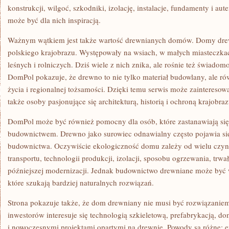
konstrukcji, wilgoć, szkodniki, izolację, instalacje, fundamenty i a
może być dla nich inspiracją.
Ważnym wątkiem jest także wartość drewnianych domów. Domy dre
polskiego krajobrazu. Występowały na wsiach, w małych miasteczkac
leśnych i rolniczych. Dziś wiele z nich znika, ale rośnie też świadom
DomPol pokazuje, że drewno to nie tylko materiał budowlany, ale rów
życia i regionalnej tożsamości. Dzięki temu serwis może zainteresowa
także osoby pasjonujące się architekturą, historią i ochroną krajobraz
DomPol może być również pomocny dla osób, które zastanawiają s
budownictwem. Drewno jako surowiec odnawialny często pojawia się
budownictwa. Oczywiście ekologiczność domu zależy od wielu czynn
transportu, technologii produkcji, izolacji, sposobu ogrzewania, trw
późniejszej modernizacji. Jednak budownictwo drewniane może być
które szukają bardziej naturalnych rozwiązań.
Strona pokazuje także, że dom drewniany nie musi być rozwiązanie
inwestorów interesuje się technologią szkieletową, prefabrykacją, d
i nowoczesnymi projektami opartymi na drewnie. Powody są różne: