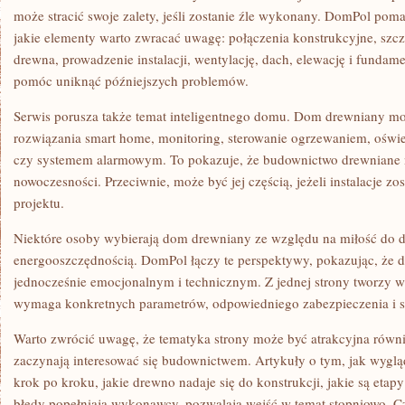
może stracić swoje zalety, jeśli zostanie źle wykonany. DomPol pom
jakie elementy warto zwracać uwagę: połączenia konstrukcyjne, szcze
drewna, prowadzenie instalacji, wentylację, dach, elewację i fundam
pomóc uniknąć późniejszych problemów.
Serwis porusza także temat inteligentnego domu. Dom drewniany 
rozwiązania smart home, monitoring, sterowanie ogrzewaniem, oświet
czy systemem alarmowym. To pokazuje, że budownictwo drewniane n
nowoczesności. Przeciwnie, może być jej częścią, jeżeli instalacje zo
projektu.
Niektóre osoby wybierają dom drewniany ze względu na miłość do dr
energooszczędnością. DomPol łączy te perspektywy, pokazując, że d
jednocześnie emocjonalnym i technicznym. Z jednej strony tworzy wy
wymaga konkretnych parametrów, odpowiedniego zabezpieczenia i 
Warto zwrócić uwagę, że tematyka strony może być atrakcyjna równie
zaczynają interesować się budownictwem. Artykuły o tym, jak wyg
krok po kroku, jakie drewno nadaje się do konstrukcji, jakie są etap
błędy popełniają wykonawcy, pozwalają wejść w temat stopniowo. C