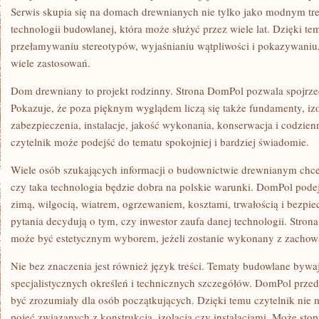
Serwis skupia się na domach drewnianych nie tylko jako modnym tre
technologii budowlanej, która może służyć przez wiele lat. Dzięki 
przełamywaniu stereotypów, wyjaśnianiu wątpliwości i pokazywani
wiele zastosowań.
Dom drewniany to projekt rodzinny. Strona DomPol pozwala spojrzeć
Pokazuje, że poza pięknym wyglądem liczą się także fundamenty, izo
zabezpieczenia, instalacje, jakość wykonania, konserwacja i codzie
czytelnik może podejść do tematu spokojniej i bardziej świadomie.
Wiele osób szukających informacji o budownictwie drewnianym chce
czy taka technologia będzie dobra na polskie warunki. DomPol pode
zimą, wilgocią, wiatrem, ogrzewaniem, kosztami, trwałością i bezpie
pytania decydują o tym, czy inwestor zaufa danej technologii. Stro
może być estetycznym wyborem, jeżeli zostanie wykonany z zacho
Nie bez znaczenia jest również język treści. Tematy budowlane byw
specjalistycznych określeń i technicznych szczegółów. DomPol przed
być zrozumiały dla osób początkujących. Dzięki temu czytelnik nie 
pojęć związanych z konstrukcją, izolacją czy instalacjami. Może st