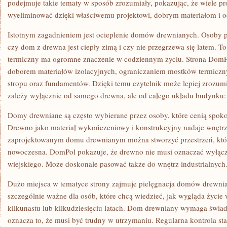
podejmuje takie tematy w sposób zrozumiały, pokazując, że wiele 
wyeliminować dzięki właściwemu projektowi, dobrym materiałom i od
Istotnym zagadnieniem jest ocieplenie domów drewnianych. Osoby p
czy dom z drewna jest ciepły zimą i czy nie przegrzewa się latem. To
termiczny ma ogromne znaczenie w codziennym życiu. Strona DomP
doborem materiałów izolacyjnych, ograniczaniem mostków termiczny
stropu oraz fundamentów. Dzięki temu czytelnik może lepiej zrozum
zależy wyłącznie od samego drewna, ale od całego układu budynku:
Domy drewniane są często wybierane przez osoby, które cenią spokoj
Drewno jako materiał wykończeniowy i konstrukcyjny nadaje wnętr
zaprojektowanym domu drewnianym można stworzyć przestrzeń, któr
nowoczesna. DomPol pokazuje, że drewno nie musi oznaczać wyłączn
wiejskiego. Może doskonale pasować także do wnętrz industrialnych
Dużo miejsca w tematyce strony zajmuje pielęgnacja domów drewnia
szczególnie ważne dla osób, które chcą wiedzieć, jak wygląda życie
kilkunastu lub kilkudziesięciu latach. Dom drewniany wymaga świad
oznacza to, że musi być trudny w utrzymaniu. Regularna kontrola st