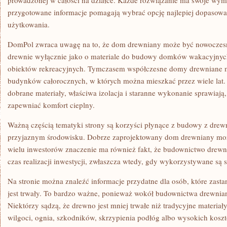
prowadzonej w całości na działce. Każde rozwiązanie ma swoje wym
przygotowane informacje pomagają wybrać opcję najlepiej dopasow
użytkowania.
DomPol zwraca uwagę na to, że dom drewniany może być nowoczesn
drewnie wyłącznie jako o materiale do budowy domków wakacyjnych,
obiektów rekreacyjnych. Tymczasem współczesne domy drewniane 
budynków całorocznych, w których można mieszkać przez wiele lat.
dobrane materiały, właściwa izolacja i staranne wykonanie sprawiaj
zapewniać komfort cieplny.
Ważną częścią tematyki strony są korzyści płynące z budowy z drew
przyjaznym środowisku. Dobrze zaprojektowany dom drewniany może
wielu inwestorów znaczenie ma również fakt, że budownictwo drewn
czas realizacji inwestycji, zwłaszcza wtedy, gdy wykorzystywane są
Na stronie można znaleźć informacje przydatne dla osób, które zast
jest trwały. To bardzo ważne, ponieważ wokół budownictwa drewnia
Niektórzy sądzą, że drewno jest mniej trwałe niż tradycyjne materiał
wilgoci, ognia, szkodników, skrzypienia podłóg albo wysokich kos