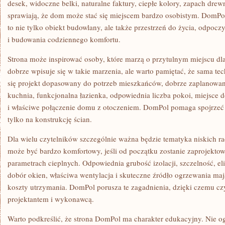
desek, widoczne belki, naturalne faktury, ciepłe kolory, zapach dre
sprawiają, że dom może stać się miejscem bardzo osobistym. DomPo
to nie tylko obiekt budowlany, ale także przestrzeń do życia, odpoc
i budowania codziennego komfortu.
Strona może inspirować osoby, które marzą o przytulnym miejscu d
dobrze wpisuje się w takie marzenia, ale warto pamiętać, że sama te
się projekt dopasowany do potrzeb mieszkańców, dobrze zaplanowa
kuchnia, funkcjonalna łazienka, odpowiednia liczba pokoi, miejsce 
i właściwe połączenie domu z otoczeniem. DomPol pomaga spojrzeć 
tylko na konstrukcję ścian.
Dla wielu czytelników szczególnie ważna będzie tematyka niskich
może być bardzo komfortowy, jeśli od początku zostanie zaprojekto
parametrach cieplnych. Odpowiednia grubość izolacji, szczelność, e
dobór okien, właściwa wentylacja i skuteczne źródło ogrzewania m
koszty utrzymania. DomPol porusza te zagadnienia, dzięki czemu cz
projektantem i wykonawcą.
Warto podkreślić, że strona DomPol ma charakter edukacyjny. Nie og