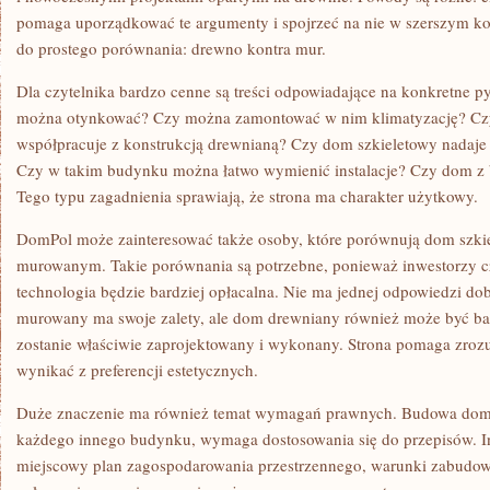
pomaga uporządkować te argumenty i spojrzeć na nie w szerszym kon
do prostego porównania: drewno kontra mur.
Dla czytelnika bardzo cenne są treści odpowiadające na konkretne 
można otynkować? Czy można zamontować w nim klimatyzację? Czy
współpracuje z konstrukcją drewnianą? Czy dom szkieletowy nadaje 
Czy w takim budynku można łatwo wymienić instalacje? Czy dom z b
Tego typu zagadnienia sprawiają, że strona ma charakter użytkowy.
DomPol może zainteresować także osoby, które porównują dom szk
murowanym. Takie porównania są potrzebne, ponieważ inwestorzy cz
technologia będzie bardziej opłacalna. Nie ma jednej odpowiedzi do
murowany ma swoje zalety, ale dom drewniany również może być ba
zostanie właściwie zaprojektowany i wykonany. Strona pomaga zroz
wynikać z preferencji estetycznych.
Duże znaczenie ma również temat wymagań prawnych. Budowa dom
każdego innego budynku, wymaga dostosowania się do przepisów. I
miejscowy plan zagospodarowania przestrzennego, warunki zabudowy