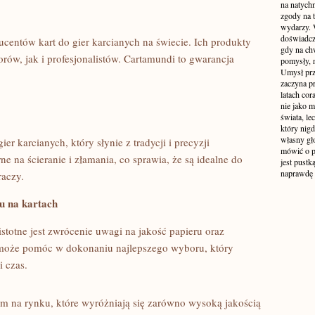
na natych
zgody na t
wydarzy. W
doświadcz
ucentów kart do ⁣gier ⁢karcianych na świecie. Ich produkty
gdy na ch
rów, jak i profesjonalistów. Cartamundi to‍ gwarancja
pomysły, n
Umysł prz
zaczyna p
latach co
nie jako m
świata, le
który nigd
własny gło
ier ​karcianych, ⁢który słynie z tradycji i ⁣precyzji
mówić o pr
 na ścieranie⁣ i złamania, co sprawia, że są idealne⁣ do
jest pustk
naprawdę
raczy.
ku na ⁣kartach
istotne jest⁢ zwrócenie uwagi na jakość papieru oraz⁢
 może pomóc w dokonaniu najlepszego wyboru, który
i czas.
 na rynku, które wyróżniają ​się zarówno wysoką jakością