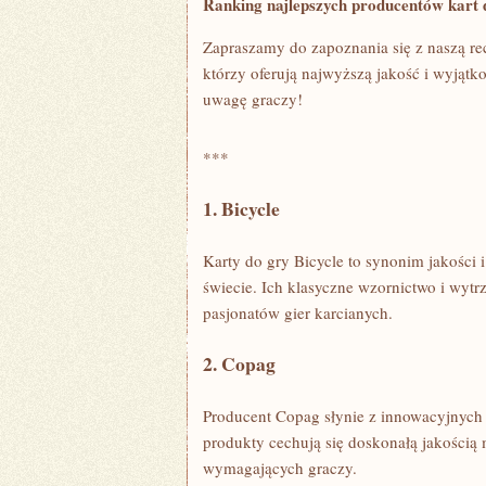
Ranking najlepszych producentów kart d
Zapraszamy do zapoznania‌ się z naszą re
⁤którzy‍ oferują najwyższą ‍jakość i ‌wyją
uwagę graczy!
***
1. Bicycle
Karty do ‍gry Bicycle to ‌synonim⁢ jakości i
świecie. Ich klasyczne wzornictwo ⁤i wytr
pasjonatów gier ‍karcianych.
2. Copag
Producent Copag słynie z⁢ innowacyjnych‍ ro
produkty cechują się doskonałą jakością m
wymagających graczy.