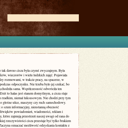
ie tak dawno cisza była czymś zwyczajnym. Była
ków, wieczorów i wielu ludzkich zajęć. Pojawiała
dzy rozmowami, w trakcie pracy, na spacerze, w
podczas odpoczynku. Nie trzeba było jej szukać, bo
zychodziła sama. Współczesność odwróciła ten
Dziś to hałas jest stanem domyślnym, a cisza staje
m rzadkim, niemal luksusowym. Nie chodzi przy tym
 o głośne ulice, maszyny czy ruch samochodowy.
ż o szum informacyjny, nieustanną obecność
dźwięków powiadomień, wiadomości, reklam i
, które zajmują przestrzeń naszej uwagi od rana do
kiej rzeczywistości cisza przestaje być tylko brakiem
Zaczyna oznaczać możliwość odzyskania kontaktu z