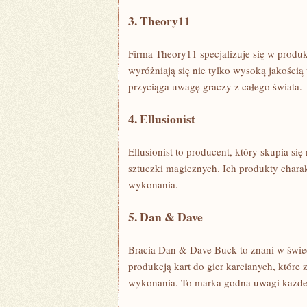
3. ‌Theory11
Firma ‌Theory11⁣ specjalizuje się w produk
wyróżniają się nie ⁣tylko wysoką jakością
przyciąga ⁣uwagę graczy ⁣z całego ⁤świata.
4. ⁣Ellusionist
Ellusionist to ⁤producent, który skupia się 
sztuczki magicznych. Ich produkty charak
wykonania.
5. Dan & Dave
Bracia Dan & Dave Buck to​ znani w świeci
‍produkcją kart ‍do gier ⁢karcianych,⁤ któ
wykonania. To⁢ marka‌ godna uwagi każde