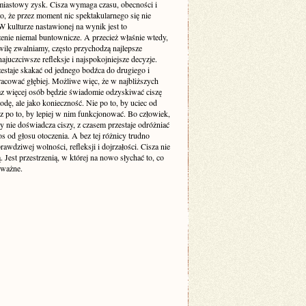
miastowy zysk. Cisza wymaga czasu, obecności i
o, że przez moment nic spektakularnego się nie
 kulturze nastawionej na wynik jest to
enie niemal buntownicze. A przecież właśnie wtedy,
wilę zwalniamy, często przychodzą najlepsze
ajuczciwsze refleksje i najspokojniejsze decyzje.
estaje skakać od jednego bodźca do drugiego i
racować głębiej. Możliwe więc, że w najbliższych
raz więcej osób będzie świadomie odzyskiwać ciszę
odę, ale jako konieczność. Nie po to, by uciec od
cz po to, by lepiej w nim funkcjonować. Bo człowiek,
y nie doświadcza ciszy, z czasem przestaje odróżniać
s od głosu otoczenia. A bez tej różnicy trudno
awdziwej wolności, refleksji i dojrzałości. Cisza nie
ą. Jest przestrzenią, w której na nowo słychać to, co
 ważne.