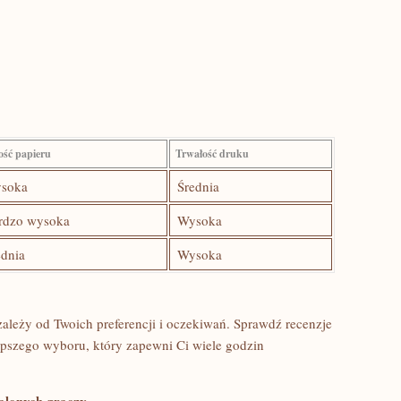
ść ⁢papieru
Trwałość⁣ druku
soka
Średnia
rdzo wysoka
Wysoka
ednia
Wysoka
zależy ‌od Twoich preferencji i oczekiwań.⁢ Sprawdź recenzje
lepszego wyboru, który zapewni Ci wiele godzin