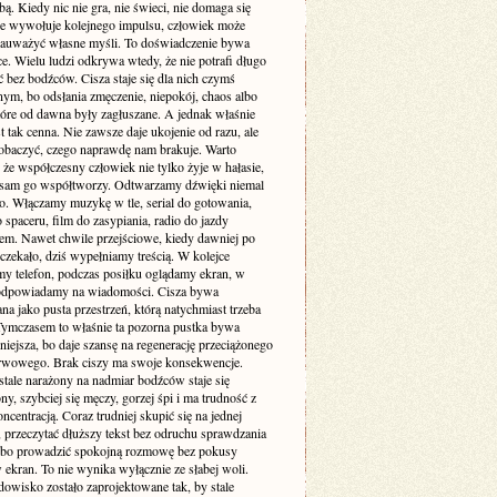
. Kiedy nic nie gra, nie świeci, nie domaga się
 nie wywołuje kolejnego impulsu, człowiek może
zauważyć własne myśli. To doświadczenie bywa
e. Wielu ludzi odkrywa wtedy, że nie potrafi długo
 bez bodźców. Cisza staje się dla nich czymś
ym, bo odsłania zmęczenie, niepokój, chaos albo
tóre od dawna były zagłuszane. A jednak właśnie
st tak cenna. Nie zawsze daje ukojenie od razu, ale
obaczyć, czego naprawdę nam brakuje. Warto
że współczesny człowiek nie tylko żyje w hałasie,
o sam go współtworzy. Odtwarzamy dźwięki niemal
. Włączamy muzykę w tle, serial do gotowania,
 spaceru, film do zasypiania, radio do jazdy
m. Nawet chwile przejściowe, kiedy dawniej po
 czekało, dziś wypełniamy treścią. W kolejce
my telefon, podczas posiłku oglądamy ekran, w
odpowiadamy na wiadomości. Cisza bywa
a jako pusta przestrzeń, którą natychmiast trzeba
 Tymczasem to właśnie ta pozorna pustka bywa
niejsza, bo daje szansę na regenerację przeciążonego
rwowego. Brak ciszy ma swoje konsekwencje.
stale narażony na nadmiar bodźców staje się
ny, szybciej się męczy, gorzej śpi i ma trudność z
ncentracją. Coraz trudniej skupić się na jednej
 przeczytać dłuższy tekst bez odruchu sprawdzania
albo prowadzić spokojną rozmowę bez pokusy
 ekran. To nie wynika wyłącznie ze słabej woli.
dowisko zostało zaprojektowane tak, by stale