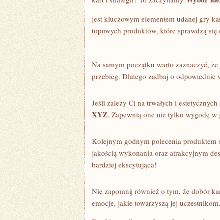
jest‍ kluczowym elementem udanej​ gry⁤ ka
topowych​ produktów,​ które sprawdzą się 
Na ‍samym‌ początku ⁢warto zaznaczyć, że‍ 
przebieg. ⁤Dlatego zadbaj ⁣o odpowiednie
Jeśli zależy Ci na trwałych i estetycznyc
XYZ
. ⁣Zapewnią one nie tylko wygodę ‌w ‍g
Kolejnym⁣ godnym polecenia produktem 
⁤jakością ⁢wykonania oraz atrakcyjnym de
bardziej ekscytująca!
Nie zapomnij również o‌ tym, że dobór ⁢ka
emocje, jakie towarzyszą ⁢jej ‍uczestnikom