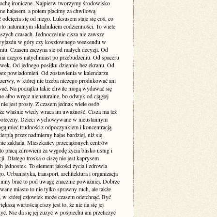
rochę ironiczne. Najpierw tworzymy środowisko
one hałasem, a potem płacimy za chwilową
odcięcia się od niego. Luksusem staje się coś, co
yło naturalnym składnikiem codzienności. To wiele
szych czasach. Jednocześnie cisza nie zawsze
yjazdu w góry czy kosztownego weekendu w
niu. Czasem zaczyna się od małych decyzji. Od
nia czegoś natychmiast po przebudzeniu. Od spaceru
awek. Od jednego posiłku dziennie bez ekranu. Od
bez powiadomień. Od zostawienia w kalendarzu
rzerwy, w której nie trzeba niczego produkować ani
ć. Na początku takie chwile mogą wydawać się
e albo wręcz nienaturalne, bo odwyk od ciągłej
 nie jest prosty. Z czasem jednak wiele osób
że właśnie wtedy wraca im uważność. Cisza ma też
ołeczny. Dzieci wychowywane w nieustannym
gą mieć trudność z odpoczynkiem i koncentracją.
ierpią przez nadmierny hałas bardziej, niż się
ie zakłada. Mieszkańcy przeciążonych centrów
to płacą zdrowiem za wygodę życia blisko usług i
i. Dlatego troska o ciszę nie jest kaprysem
 jednostek. To element jakości życia i zdrowia
o. Urbanistyka, transport, architektura i organizacja
inny brać to pod uwagę znacznie poważniej. Dobrze
wane miasto to nie tylko sprawny ruch, ale także
ń, w której człowiek może czasem odetchnąć. Być
ększą wartością ciszy jest to, że nie da się jej
yć. Nie da się jej zużyć w pośpiechu ani przeliczyć