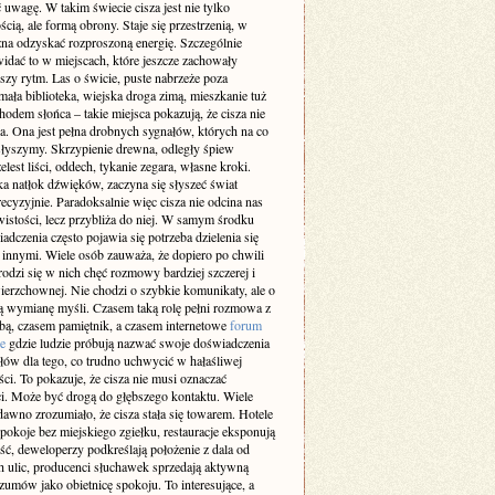
 uwagę. W takim świecie cisza jest nie tylko
cią, ale formą obrony. Staje się przestrzenią, w
żna odzyskać rozproszoną energię. Szczególnie
idać to w miejscach, które jeszcze zachowały
szy rytm. Las o świcie, puste nabrzeże poza
ała biblioteka, wiejska droga zimą, mieszkanie tuż
odem słońca – takie miejsca pokazują, że cisza nie
a. Ona jest pełna drobnych sygnałów, których na co
 słyszymy. Skrzypienie drewna, odległy śpiew
elest liści, oddech, tykanie zegara, własne kroki.
a natłok dźwięków, zaczyna się słyszeć świat
recyzyjnie. Paradoksalnie więc cisza nie odcina nas
istości, lecz przybliża do niej. W samym środku
adczenia często pojawia się potrzeba dzielenia się
z innymi. Wiele osób zauważa, że dopiero po chwili
rodzi się w nich chęć rozmowy bardziej szczerej i
ierzchownej. Nie chodzi o szybkie komunikaty, ale o
 wymianę myśli. Czasem taką rolę pełni rozmowa z
obą, czasem pamiętnik, a czasem internetowe
forum
e
gdzie ludzie próbują nazwać swoje doświadczenia
słów dla tego, co trudno uchwycić w hałaśliwej
ci. To pokazuje, że cisza nie musi oznaczać
i. Może być drogą do głębszego kontaktu. Wiele
dawno zrozumiało, że cisza stała się towarem. Hotele
pokoje bez miejskiego zgiełku, restauracje eksponują
ść, deweloperzy podkreślają położenie z dala od
h ulic, producenci słuchawek sprzedają aktywną
zumów jako obietnicę spokoju. To interesujące, a