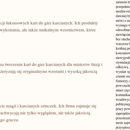
zarazem t
przepełni
możliwość 
dawniej b
mówi o na
cji luksusowych kart do gier‌ karcianych. ‍Ich produkty
wymaga w
 wykonania, ale ⁤także​ unikalnym wzornictwem,‌ które‌
odosobnie
niewłącza
bez słuch
wieczora 
krótkiej p
konsumowa
niewygodn
stymulacji
na tworzeniu kart ⁣do gier karcianych dla ​mistrzów iluzji ‌i
odkrywa, 
teryzują się oryginalnymi wzorami​ i ‍wysoką jakością
wymiar sp
szumie mo
Seniorzy c
powszechn
miast częs
komunikacj
wrażliwych
publiczneg
e magii i ⁣karcianych ⁤sztuczek. Ich firma zajmuje się
pracy pow
re zachwycają nie tylko wyglądem, ale także jakością
zaprojekto
przestrze
go gracza.
może najwi
przyspiesz