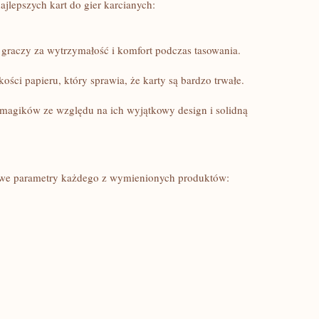
ajlepszych⁤ kart do​ gier karcianych:
 graczy za‍ wytrzymałość i komfort podczas tasowania.
kości papieru, który ‌sprawia, że karty są​ bardzo ‌trwałe.
agików⁤ ze ​względu ⁤na ⁣ich wyjątkowy design ⁢i solidną
czowe parametry ‍każdego z wymienionych produktów: