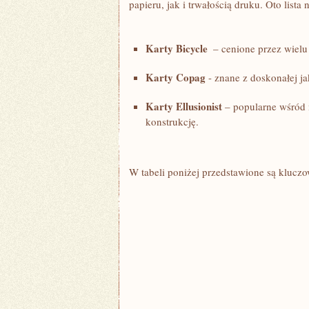
papieru, jak i trwałością druku. Oto lista n
Karty Bicycle
‌ – cenione przez wielu
Karty Copag
-‍ znane⁢ z doskonałej ja
Karty Ellusionist
– popularne wśród m
konstrukcję.
W tabeli poniżej ​przedstawione‌ są ⁤klu