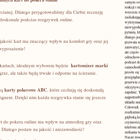
samym sobą
reakcji i
rcianej. ‍Dlatego przygotowaliśmy ⁣dla Ciebie recenzję
wreszcie 
zaskakując
‌doskonale podczas rozgrywek ⁤online.
wytrzymać
niewygodn
pytania, k
dlatego je
jakość kart ma znaczący​ wpływ na komfort‌ gry⁢ oraz jej
pozwala z
zauważyć, 
 wyposażenie!
ale częst
odruchowo
podcast do
kartomizer ⁢marki‍
h kartach,‌ idealnym wyborem będzie ⁤
samochode
prostu się
rze, ale ‌także będą trwałe i ​odporne na‌ ścieranie.
przegląda
przerwie 
odczytywan
karty pokerowe ‍ABC
są
, które cechują‌ się‌ doskonałą
zapełnić.
signem. Dzięki nim‌ każda rozgrywka stanie się jeszcze
najpotrzeb
układu ne
Człowiek 
rozdrażnio
głęboką ko
rt⁢ do pokera online ma wpływ⁢ na atmosferę gry oraz
czynności,
telefonu 
. ‌Dlatego⁤ postaw na jakość i niezawodność!
zerkania w
Nasze śro