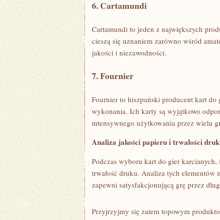
6. Cartamundi
Cartamundi to⁤ jeden‍ z największych prod
cieszą ⁤się uznaniem zarówno ⁢wśród amato
jakości i‍ niezawodności.
7. Fournier
Fournier ⁤to hiszpański producent ‌kart ‍do g
wykonania. Ich karty są ⁢wyjątkowo odporne
intensywnego ⁢użytkowania przez wielu g
Analiza jakości papieru ⁤i trwałości⁣ dru
Podczas wyboru⁢ kart do ⁢gier karcianych, 
trwałość druku. Analiza tych elementów
‍zapewni satysfakcjonującą​ grę przez dług
Przyjrzyjmy się zatem topowym produktom