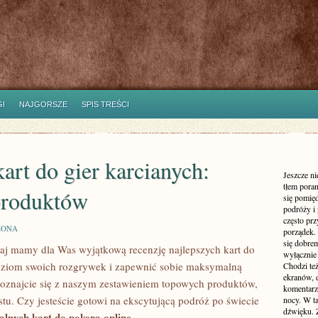
I
NAJGORSZE
SPIS TREŚCI
art do gier karcianych:
Jeszcze n
tłem poran
produktów
się pomię
podróży i 
często pr
ZONA
porządek. 
się dobre
siaj ⁤mamy ⁣dla Was ⁢wyjątkową⁢ recenzję najlepszych kart do
wyłącznie
 poziom swoich ‍rozgrywek i⁣ zapewnić sobie maksymalną⁤
Chodzi te
ekranów, 
poznajcie ‍się‍ z naszym zestawieniem topowych⁤ produktów,
komentarzy
u. Czy jesteście ​gotowi na ekscytującą podróż​ po świecie
nocy. W ta
dźwięku. 
lnych kart do pokera online