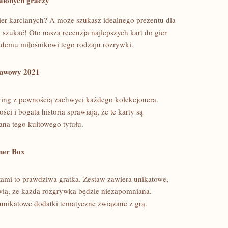
apalonych graczy
er‍ karcianych? A może⁢ szukasz idealnego prezentu dla⁢
szukać! ⁤Oto nasza recenzja ⁤najlepszych kart do gier
ażdemu⁣ miłośnikowi tego rodzaju rozrywki.
stawowy 2021
hering z pewnością ⁤zachwyci ​każdego kolekcjonera.
i bogata ⁣historia sprawiają,⁤ że ⁣te ‌karty ⁤są
a tego kultowego tytułu.
ner⁣ Box
mi to ⁢prawdziwa gratka.​ Zestaw ​zawiera unikatowe,
wią, że⁢ każda rozgrywka⁢ będzie niezapomniana.
unikatowe dodatki tematyczne związane⁣ z⁣ grą.