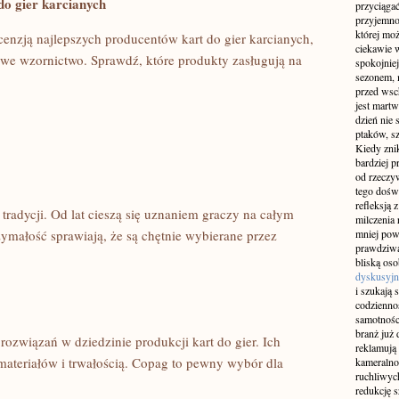
o ​gier karcianych
przyciągać
przyjemnoś
której mo
cenzją najlepszych ​producentów kart do gier karcianych,
ciekawie w
tkowe wzornictwo. Sprawdź, które produkty zasługują na⁢
spokojniej
sezonem, m
przed wsch
jest martw
dzień nie
ptaków, sz
Kiedy znik
bardziej p
od rzeczyw
tego doświ
refleksją 
 ‍tradycji. Od‍ lat cieszą się uznaniem graczy ​na całym⁣
milczenia 
zymałość sprawiają, że są⁤ chętnie wybierane​ przez
mniej pow
prawdziwą
bliską os
dyskusyjn
i szukają 
codziennoś
samotnośc
branż już 
związań⁣ w ‍dziedzinie ‍produkcji kart‌ do gier. Ich
reklamują 
ateriałów i trwałością. Copag⁤ to pewny ‍wybór⁤ dla
kameralno
ruchliwyc
redukcję s