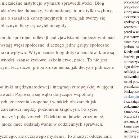
przyciągać
 niezależne instytucje wymiaru sprawiedliwości. Blog
przyjemnoś
 ale również tłumaczy, że demokracja to nie tylko wybory,
której mo
ciekawie w
ania o zasadach konstytucyjnych, o tym, jak tworzy się
spokojniej
blicznym liczy się czytelne reguły.
sezonem, m
przed wsch
em do spokojnej refleksji nad zjawiskami społecznymi: nad
jest martw
dzień nie
powstają więzi społeczne, dlaczego jedne grupy społeczne
ptaków, sz
 braku wpływu. W tym sensie blog dotyka tematów, które są
Kiedy znik
bardziej p
ówności, szanse życiowe, szkolnictwo, praca. To nie jest
od rzeczyw
wym, lecz raczej próba zrozumienia, jak decyzje publiczne
tego doświ
refleksją 
milczenia 
mniej pow
polityki międzynarodowej i integracji europejskiej w ujęciu,
prawdziwą
bliską os
awach. Pojawiają się wątki dotyczące wspólnoty
dyskusyjn
wych, znaczenia kooperacji w takich obszarach jak
i szukają 
codziennoś
 zależności między poziomem krajowym, bo życie
samotnośc
em naczyń połączonych. Dzięki temu łatwiej zrozumieć,
branż już 
reklamują 
o” może mieć oddziaływanie w codziennych sprawach.
kameralno
ruchliwyc
tycznego, ale uczciwego myślenia. To znaczy: oddzielania
redukcję s