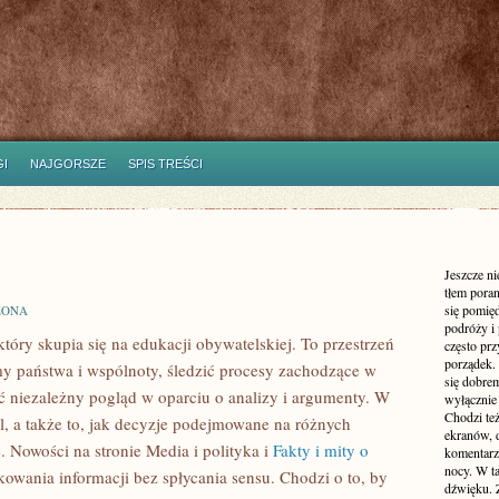
I
NAJGORSZE
SPIS TREŚCI
Jeszcze n
tłem poran
się pomię
ZONA
podróży i 
 który skupia się na edukacji obywatelskiej. To przestrzeń
często pr
porządek. 
y państwa i wspólnoty, śledzić procesy zachodzące w
się dobre
ć niezależny pogląd w oparciu o analizy i argumenty. W
wyłącznie
Chodzi te
l, a także to, jak decyzje podejmowane na różnych
ekranów, 
e. Nowości na stronie Media i polityka i
Fakty i mity o
komentarzy
nocy. W ta
owania informacji bez spłycania sensu. Chodzi o to, by
dźwięku. 