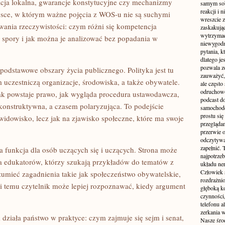
racja lokalna, gwarancje konstytucyjne czy mechanizmy
samym sobą
reakcji i
iejsce, w którym ważne pojęcia z WOS-u nie są suchymi
wreszcie 
towania rzeczywistości: czym różni się kompetencja
zaskakując
wytrzymać
się spory i jak można je analizować bez popadania w
niewygodn
pytania, k
dlatego je
pozwala z
podstawowe obszary życia publicznego. Polityka jest tu
zauważyć, 
uczestniczą organizacje, środowiska, a także obywatele.
ale częst
odruchowo
ak powstaje prawo, jak wygląda procedura ustawodawcza,
podcast do
onstruktywna, a czasem polaryzująca. To podejście
samochode
prostu się
 widowisko, lecz jak na zjawisko społeczne, które ma swoje
przegląda
przerwie 
odczytywan
zapełnić.
a funkcja dla osób uczących się i uczących. Strona może
najpotrzeb
dla edukatorów, którzy szukają przykładów do tematów z
układu ne
Człowiek 
umieć zagadnienia takie jak społeczeństwo obywatelskie,
rozdrażnio
i temu czytelnik może lepiej rozpoznawać, kiedy argument
głęboką ko
czynności,
telefonu 
zerkania w
 działa państwo w praktyce: czym zajmuje się sejm i senat,
Nasze śro