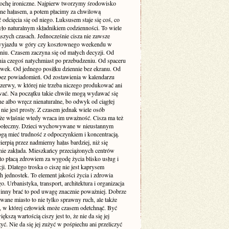
rochę ironiczne. Najpierw tworzymy środowisko
one hałasem, a potem płacimy za chwilową
odcięcia się od niego. Luksusem staje się coś, co
yło naturalnym składnikiem codzienności. To wiele
szych czasach. Jednocześnie cisza nie zawsze
yjazdu w góry czy kosztownego weekendu w
niu. Czasem zaczyna się od małych decyzji. Od
nia czegoś natychmiast po przebudzeniu. Od spaceru
awek. Od jednego posiłku dziennie bez ekranu. Od
bez powiadomień. Od zostawienia w kalendarzu
rzerwy, w której nie trzeba niczego produkować ani
ć. Na początku takie chwile mogą wydawać się
e albo wręcz nienaturalne, bo odwyk od ciągłej
 nie jest prosty. Z czasem jednak wiele osób
że właśnie wtedy wraca im uważność. Cisza ma też
ołeczny. Dzieci wychowywane w nieustannym
gą mieć trudność z odpoczynkiem i koncentracją.
ierpią przez nadmierny hałas bardziej, niż się
ie zakłada. Mieszkańcy przeciążonych centrów
to płacą zdrowiem za wygodę życia blisko usług i
i. Dlatego troska o ciszę nie jest kaprysem
 jednostek. To element jakości życia i zdrowia
o. Urbanistyka, transport, architektura i organizacja
inny brać to pod uwagę znacznie poważniej. Dobrze
wane miasto to nie tylko sprawny ruch, ale także
ń, w której człowiek może czasem odetchnąć. Być
ększą wartością ciszy jest to, że nie da się jej
yć. Nie da się jej zużyć w pośpiechu ani przeliczyć