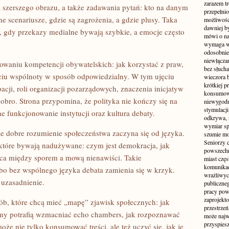
zarazem t
a szerszego obrazu, a także zadawania pytań: kto na danym
przepełni
nne scenariusze, gdzie są zagrożenia, a gdzie plusy. Taka
możliwość 
dawniej b
, gdy przekazy medialne bywają szybkie, a emocje często
mówi o na
wymaga w
odosobnie
niewłącza
owaniu kompetencji obywatelskich: jak korzystać z praw,
bez słuch
życiu wspólnoty w sposób odpowiedzialny. W tym ujęciu
wieczora 
krótkiej p
acji, roli organizacji pozarządowych, znaczenia inicjatyw
konsumowa
dobro. Strona przypomina, że polityka nie kończy się na
niewygodn
stymulacji
e funkcjonowanie instytucji oraz kultura debaty.
odkrywa, 
wymiar sp
e dobre rozumienie społeczeństwa zaczyna się od języka.
szumie mo
Seniorzy c
 które bywają nadużywane: czym jest demokracja, jak
powszechn
ica między sporem a mową nienawiści. Takie
miast częs
komunikacj
bo bez wspólnego języka debata zamienia się w krzyk.
wrażliwych
 uzasadnienie.
publiczneg
pracy pow
zaprojekto
osób, które chcą mieć „mapę” zjawisk społecznych: jak
przestrze
tmy potrafią wzmacniać echo chambers, jak rozpoznawać
może najwi
przyspiesz
że nie tylko konsumować treści, ale też uczyć się, jak je