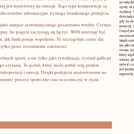
na natych
czej jest nastawiony na emocje. Tego typu kompetencje są
zgody na t
wydarzy. W
połeczeństwo informacyjne wymaga świadomego podejścia.
doświadcz
gdy na ch
y jako miejsce systematycznego poszerzania wiedzy. Czytasz
pomysły, n
Umysł prz
tępny, bo pojęcia zaczynają się łączyć. WOS przestaje być
zaczyna p
ym, jak funkcjonuje wspólnota. To szczególnie cenne dla
latach co
nie jako m
 tylko przez zrozumienie zależności.
świata, le
który nigd
pólnych spraw, a nie tylko jako rywalizacja, ryszard-galla.pl
własny gło
mówić o pr
 czytania. To portal, który może pełnić rolę punktu
jest pustk
interpretacji i emocji. Dzięki podejściu nastawionemu na
naprawdę
ozumieć procesy społeczne oraz uczestniczyć w życiu