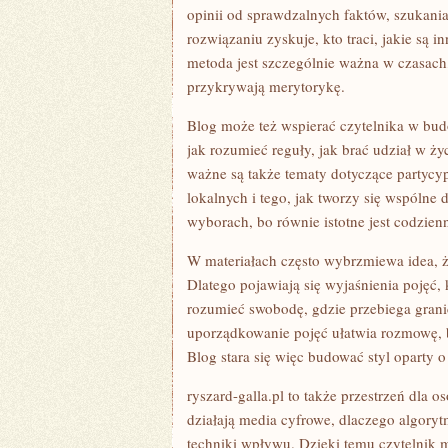
opinii od sprawdzalnych faktów, szukani
rozwiązaniu zyskuje, kto traci, jakie są i
metoda jest szczególnie ważna w czasach
przykrywają merytorykę.
Blog może też wspierać czytelnika w bud
jak rozumieć reguły, jak brać udział w 
ważne są także tematy dotyczące partycyp
lokalnych i tego, jak tworzy się wspólne 
wyborach, bo równie istotne jest codzienn
W materiałach często wybrzmiewa idea, ż
Dlatego pojawiają się wyjaśnienia pojęć,
rozumieć swobodę, gdzie przebiega gran
uporządkowanie pojęć ułatwia rozmowę, 
Blog stara się więc budować styl oparty o
ryszard-galla.pl to także przestrzeń dla 
działają media cyfrowe, dlaczego algory
techniki wpływu. Dzięki temu czytelnik mo