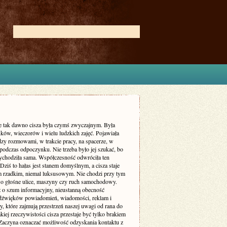
ie tak dawno cisza była czymś zwyczajnym. Była
ków, wieczorów i wielu ludzkich zajęć. Pojawiała
dzy rozmowami, w trakcie pracy, na spacerze, w
podczas odpoczynku. Nie trzeba było jej szukać, bo
zychodziła sama. Współczesność odwróciła ten
Dziś to hałas jest stanem domyślnym, a cisza staje
m rzadkim, niemal luksusowym. Nie chodzi przy tym
 o głośne ulice, maszyny czy ruch samochodowy.
ż o szum informacyjny, nieustanną obecność
dźwięków powiadomień, wiadomości, reklam i
, które zajmują przestrzeń naszej uwagi od rana do
kiej rzeczywistości cisza przestaje być tylko brakiem
Zaczyna oznaczać możliwość odzyskania kontaktu z