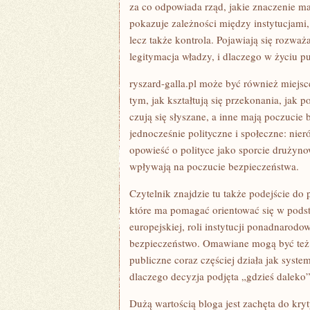
za co odpowiada rząd, jakie znaczenie ma
pokazuje zależności między instytucjami,
lecz także kontrola. Pojawiają się rozważ
legitymacja władzy, i dlaczego w życiu pu
ryszard-galla.pl może być również miejsc
tym, jak kształtują się przekonania, jak 
czują się słyszane, a inne mają poczucie
jednocześnie polityczne i społeczne: nier
opowieść o polityce jako sporcie drużyno
wpływają na poczucie bezpieczeństwa.
Czytelnik znajdzie tu także podejście do 
które ma pomagać orientować się w podst
europejskiej, roli instytucji ponadnarodo
bezpieczeństwo. Omawiane mogą być też
publiczne coraz częściej działa jak syst
dlaczego decyzja podjęta „gdzieś dalek
Dużą wartością bloga jest zachęta do kry