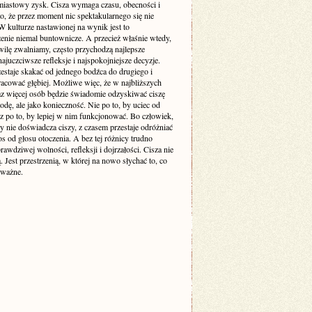
miastowy zysk. Cisza wymaga czasu, obecności i
o, że przez moment nic spektakularnego się nie
 kulturze nastawionej na wynik jest to
enie niemal buntownicze. A przecież właśnie wtedy,
wilę zwalniamy, często przychodzą najlepsze
ajuczciwsze refleksje i najspokojniejsze decyzje.
estaje skakać od jednego bodźca do drugiego i
racować głębiej. Możliwe więc, że w najbliższych
raz więcej osób będzie świadomie odzyskiwać ciszę
odę, ale jako konieczność. Nie po to, by uciec od
cz po to, by lepiej w nim funkcjonować. Bo człowiek,
y nie doświadcza ciszy, z czasem przestaje odróżniać
s od głosu otoczenia. A bez tej różnicy trudno
awdziwej wolności, refleksji i dojrzałości. Cisza nie
ą. Jest przestrzenią, w której na nowo słychać to, co
 ważne.