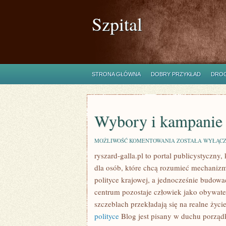
Szpital
STRONA GŁÓWNA
DOBRY PRZYKŁAD
DROG
Wybory i kampanie
WYBORY
MOŻLIWOŚĆ KOMENTOWANIA
ZOSTAŁA WYŁĄC
I
ryszard-galla.pl to portal publicystyczny,
KAMPANIE
dla osób, które chcą rozumieć mechanizm
polityce krajowej, a jednocześnie budowa
centrum pozostaje człowiek jako obywate
szczeblach przekładają się na realne życi
polityce
Blog jest pisany w duchu porządk