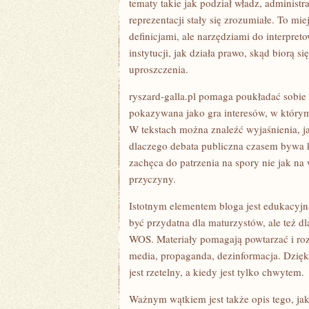
tematy takie jak podział władz, administ
reprezentacji stały się zrozumiałe. To m
definicjami, ale narzędziami do interpre
instytucji, jak działa prawo, skąd biorą 
uproszczenia.
ryszard-galla.pl pomaga poukładać sobie 
pokazywana jako gra interesów, w którym 
W tekstach można znaleźć wyjaśnienia, j
dlaczego debata publiczna czasem bywa k
zachęca do patrzenia na spory nie jak na
przyczyny.
Istotnym elementem bloga jest edukacyjn
być przydatna dla maturzystów, ale też 
WOS. Materiały pomagają powtarzać i roz
media, propaganda, dezinformacja. Dzięk
jest rzetelny, a kiedy jest tylko chwytem.
Ważnym wątkiem jest także opis tego, jak