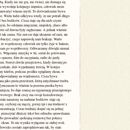
. Kiedy nic nie gra, nie świeci, nie domaga się
 nie wywołuje kolejnego impulsu, człowiek może
zauważyć własne myśli. To doświadczenie bywa
e. Wielu ludzi odkrywa wtedy, że nie potrafi długo
 bez bodźców. Cisza staje się dla nich czymś
ym, bo odsłania zmęczenie, niepokój, chaos albo
tóre od dawna były zagłuszane. A jednak właśnie
st tak cenna. Nie zawsze daje ukojenie od razu, ale
obaczyć, czego naprawdę nam brakuje. Warto
że współczesny człowiek nie tylko żyje w hałasie,
o sam go współtworzy. Odtwarzamy dźwięki niemal
. Włączamy muzykę w tle, serial do gotowania,
 spaceru, film do zasypiania, radio do jazdy
m. Nawet chwile przejściowe, kiedy dawniej po
 czekało, dziś wypełniamy treścią. W kolejce
my telefon, podczas posiłku oglądamy ekran, w
odpowiadamy na wiadomości. Cisza bywa
a jako pusta przestrzeń, którą natychmiast trzeba
 Tymczasem to właśnie ta pozorna pustka bywa
niejsza, bo daje szansę na regenerację przeciążonego
rwowego. Brak ciszy ma swoje konsekwencje.
stale narażony na nadmiar bodźców staje się
ny, szybciej się męczy, gorzej śpi i ma trudność z
ncentracją. Coraz trudniej skupić się na jednej
 przeczytać dłuższy tekst bez odruchu sprawdzania
albo prowadzić spokojną rozmowę bez pokusy
 ekran. To nie wynika wyłącznie ze słabej woli.
dowisko zostało zaprojektowane tak, by stale