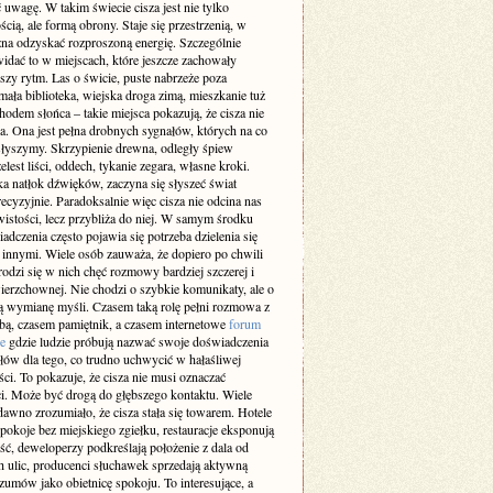
 uwagę. W takim świecie cisza jest nie tylko
cią, ale formą obrony. Staje się przestrzenią, w
żna odzyskać rozproszoną energię. Szczególnie
idać to w miejscach, które jeszcze zachowały
szy rytm. Las o świcie, puste nabrzeże poza
ała biblioteka, wiejska droga zimą, mieszkanie tuż
odem słońca – takie miejsca pokazują, że cisza nie
a. Ona jest pełna drobnych sygnałów, których na co
 słyszymy. Skrzypienie drewna, odległy śpiew
elest liści, oddech, tykanie zegara, własne kroki.
a natłok dźwięków, zaczyna się słyszeć świat
recyzyjnie. Paradoksalnie więc cisza nie odcina nas
istości, lecz przybliża do niej. W samym środku
adczenia często pojawia się potrzeba dzielenia się
z innymi. Wiele osób zauważa, że dopiero po chwili
rodzi się w nich chęć rozmowy bardziej szczerej i
ierzchownej. Nie chodzi o szybkie komunikaty, ale o
 wymianę myśli. Czasem taką rolę pełni rozmowa z
obą, czasem pamiętnik, a czasem internetowe
forum
e
gdzie ludzie próbują nazwać swoje doświadczenia
słów dla tego, co trudno uchwycić w hałaśliwej
ci. To pokazuje, że cisza nie musi oznaczać
i. Może być drogą do głębszego kontaktu. Wiele
dawno zrozumiało, że cisza stała się towarem. Hotele
pokoje bez miejskiego zgiełku, restauracje eksponują
ść, deweloperzy podkreślają położenie z dala od
h ulic, producenci słuchawek sprzedają aktywną
zumów jako obietnicę spokoju. To interesujące, a