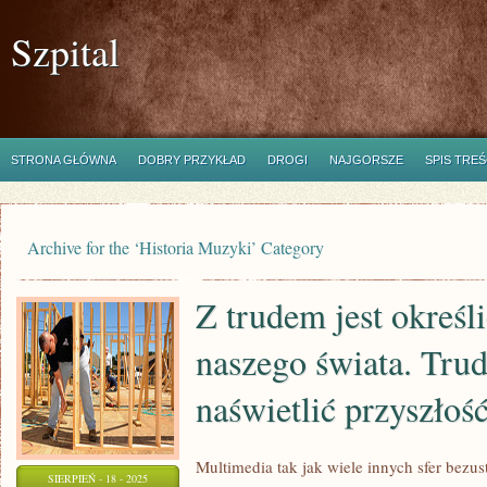
Szpital
STRONA GŁÓWNA
DOBRY PRZYKŁAD
DROGI
NAJGORSZE
SPIS TREŚ
Archive for the ‘Historia Muzyki’ Category
Z trudem jest określ
naszego świata. Trud
naświetlić przyszłoś
Multimedia tak jak wiele innych sfer bezus
SIERPIEŃ - 18 - 2025