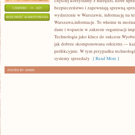
częściej korzystamy z narzędzi, które upra
bezpieczeństwo i zapewniają sprawną sprze
CZERWIEC - 19 - 2025
wydarzenie w Warszawie, informację na ten
WARSZAWA:
MOŻLIWOŚĆ KOMENTOWANIA
Warszawa,informacje. To właśnie tu można 
MIASTO
ZOSTAŁA WYŁĄCZONA
dane i wsparcie w zakresie organizacji i
PEŁNE
Technologia jako klucz do sukcesu Wyobra
HISTORII!
jak dobrze skomponowana orkiestra — każ
perfekcyjnie. W tym przypadku technolog
systemy sprzedaży
[ Read More ]
POSTED BY ADMIN