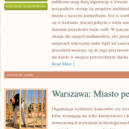
publiczne mają dużą ingerencję w kwestie
Z
MOŻLIWOŚĆ KOMENTOWANIA
przypadków stosuje się projektor multime
TRUDEM
ZOSTAŁA WYŁĄCZONA
miasta z naszymi partnerkami. Jest to sz
JEST
się w kawiarni, inaczej jednym z wielu mie
OKREŚLIĆ
dziennie przechodzi wiele osób. W tym mom
PRZYSZŁOŚĆ
okazja dla samych multimediów, aby przed
NASZEGO
miejscach usłyszymy radio bądź też zauw
przeszkód możemy się do tego przystosowa
ŚWIATA.
nie każdy w miejscu powszechnym słucha 
TRUDNO
Read More ]
JEST
TAKŻE
POSTED BY ADMIN
NAŚWIETLIĆ
PRZYSZŁOŚĆ
Warszawa: Miasto peł
MULTIMEDIALNĄ
Organizacja wydarzeń, koncertów czy wys
które wymagają nie tylko kreatywności i dob
nowoczesnych rozwiązań technologicznych