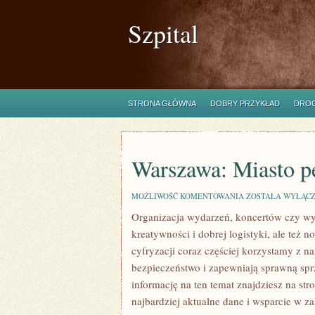
Szpital
STRONA GŁÓWNA
DOBRY PRZYKŁAD
DROG
Warszawa: Miasto pe
WARSZAWA:
MOŻLIWOŚĆ KOMENTOWANIA
ZOSTAŁA WYŁĄC
MIASTO
Organizacja wydarzeń, koncertów czy wy
PEŁNE
HISTORII!
kreatywności i dobrej logistyki, ale też
cyfryzacji coraz częściej korzystamy z na
bezpieczeństwo i zapewniają sprawną spr
informację na ten temat znajdziesz na str
najbardziej aktualne dane i wsparcie w z