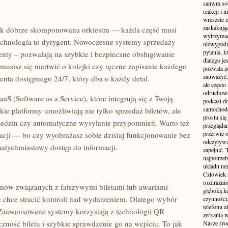
samym sobą
reakcji i
wreszcie 
zaskakując
jak dobrze skomponowana orkiestra — każda część musi
wytrzymać
echnologia to dyrygent. Nowoczesne systemy sprzedaży
niewygodn
pytania, k
enty – pozwalają na szybkie i bezpieczne obsługiwanie
dlatego je
 musisz się martwić o kolejki czy ręczne zapisanie każdego
pozwala z
zauważyć, 
tenta dostępnego 24/7, który dba o każdy detal.
ale częst
odruchowo
aS (Software as a Service), które integrują się z Twoją
podcast do
samochode
kie platformy umożliwiają nie tylko sprzedaż biletów, ale
prostu się
dwiedzin czy automatyczne wysyłanie przypomnień. Warto też
przegląda
przerwie 
acji — bo czy wyobrażasz sobie dzisiaj funkcjonowanie bez
odczytywan
natychmiastowy dostęp do informacji.
zapełnić.
najpotrzeb
układu ne
Człowiek 
rozdrażnio
emów związanych z fałszywymi biletami lub awariami
głęboką ko
e chce stracić kontroli nad wydarzeniem. Dlatego wybór
czynności,
telefonu 
 Zaawansowane systemy korzystają z technologii QR
zerkania w
zność biletu i szybkie sprawdzenie go na wejściu. To jak
Nasze śro