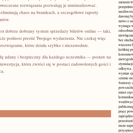
zarazem t
nowoczesne rozwiązania pozwalają je minimalizować.
przepełni
możliwość 
eliminują chaos na bramkach, a szczegółowe raporty
dawniej b
ntów.
mówi o na
wymaga w
est dobrze dobrany system sprzedaży biletów online — taki,
odosobnie
niewłącza
także podnosi prestiż Twojego wydarzenia. Nie czekaj więc
bez słuch
ozwiązanie, które działa szybko i niezawodnie.
wieczora 
krótkiej p
konsumowa
ę udany i bezpieczny dla każdego uczestnika — postaw na
niewygodn
nwestycja, która zwróci się w postaci zadowolonych gości i
stymulacji
odkrywa, 
ca.
wymiar sp
szumie mo
Seniorzy c
powszechn
miast częs
komunikacj
wrażliwych
publiczneg
pracy pow
zaprojekto
przestrze
może najwi
przyspiesz