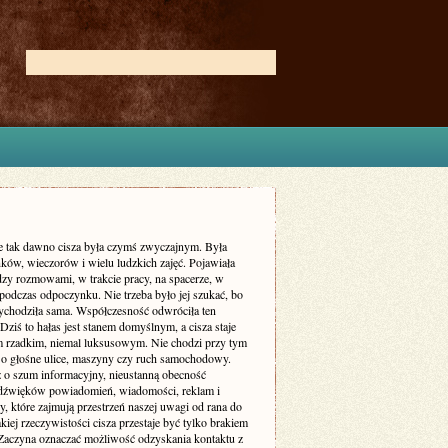
ie tak dawno cisza była czymś zwyczajnym. Była
ków, wieczorów i wielu ludzkich zajęć. Pojawiała
dzy rozmowami, w trakcie pracy, na spacerze, w
podczas odpoczynku. Nie trzeba było jej szukać, bo
zychodziła sama. Współczesność odwróciła ten
Dziś to hałas jest stanem domyślnym, a cisza staje
m rzadkim, niemal luksusowym. Nie chodzi przy tym
 o głośne ulice, maszyny czy ruch samochodowy.
ż o szum informacyjny, nieustanną obecność
dźwięków powiadomień, wiadomości, reklam i
, które zajmują przestrzeń naszej uwagi od rana do
kiej rzeczywistości cisza przestaje być tylko brakiem
Zaczyna oznaczać możliwość odzyskania kontaktu z