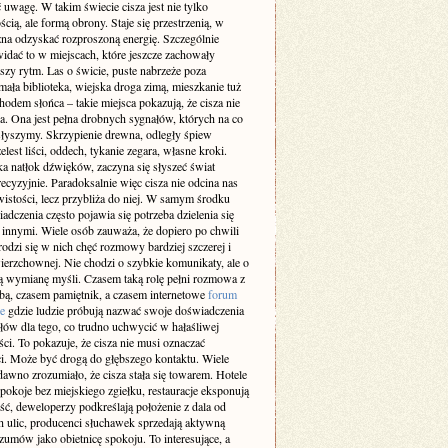
 uwagę. W takim świecie cisza jest nie tylko
cią, ale formą obrony. Staje się przestrzenią, w
żna odzyskać rozproszoną energię. Szczególnie
idać to w miejscach, które jeszcze zachowały
szy rytm. Las o świcie, puste nabrzeże poza
ała biblioteka, wiejska droga zimą, mieszkanie tuż
odem słońca – takie miejsca pokazują, że cisza nie
a. Ona jest pełna drobnych sygnałów, których na co
 słyszymy. Skrzypienie drewna, odległy śpiew
elest liści, oddech, tykanie zegara, własne kroki.
a natłok dźwięków, zaczyna się słyszeć świat
recyzyjnie. Paradoksalnie więc cisza nie odcina nas
istości, lecz przybliża do niej. W samym środku
adczenia często pojawia się potrzeba dzielenia się
z innymi. Wiele osób zauważa, że dopiero po chwili
rodzi się w nich chęć rozmowy bardziej szczerej i
ierzchownej. Nie chodzi o szybkie komunikaty, ale o
 wymianę myśli. Czasem taką rolę pełni rozmowa z
obą, czasem pamiętnik, a czasem internetowe
forum
e
gdzie ludzie próbują nazwać swoje doświadczenia
słów dla tego, co trudno uchwycić w hałaśliwej
ci. To pokazuje, że cisza nie musi oznaczać
i. Może być drogą do głębszego kontaktu. Wiele
dawno zrozumiało, że cisza stała się towarem. Hotele
pokoje bez miejskiego zgiełku, restauracje eksponują
ść, deweloperzy podkreślają położenie z dala od
h ulic, producenci słuchawek sprzedają aktywną
zumów jako obietnicę spokoju. To interesujące, a