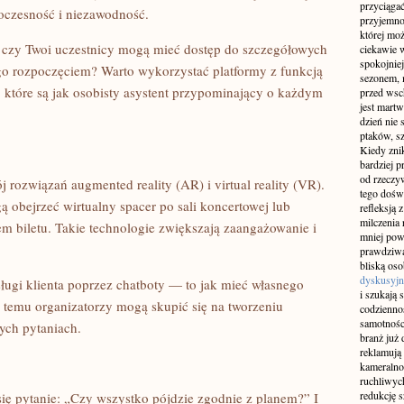
przyciągać
oczesność i niezawodność.
przyjemnoś
której mo
 – czy Twoi uczestnicy mogą mieć dostęp do szczegółowych
ciekawie w
spokojniej
ego rozpoczęciem? Warto wykorzystać platformy z funkcją
sezonem, m
 które są jak osobisty asystent przypominający o każdym
przed wsch
jest martw
dzień nie
ptaków, sz
Kiedy znik
bardziej p
od rzeczyw
ozwiązań augmented reality (AR) i virtual reality (VR).
tego doświ
ą obejrzeć wirtualny spacer po sali koncertowej lub
refleksją 
milczenia 
m biletu. Takie technologie zwiększają zaangażowanie i
mniej pow
prawdziwą
bliską os
dyskusyjn
ługi klienta poprzez chatboty — to jak mieć własnego
i szukają 
i temu organizatorzy mogą skupić się na tworzeniu
codziennoś
samotnośc
ych pytaniach.
branż już 
reklamują 
kameralno
ruchliwyc
redukcję s
ię pytanie: „Czy wszystko pójdzie zgodnie z planem?” I