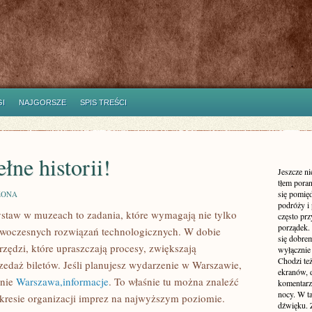
I
NAJGORSZE
SPIS TREŚCI
łne historii!
Jeszcze n
tłem poran
się pomię
ZONA
podróży i 
staw w muzeach to zadania, które wymagają nie tylko
często pr
porządek. 
 nowoczesnych rozwiązań technologicznych. W dobie
się dobre
rzędzi, które upraszczają procesy, zwiększają
wyłącznie
Chodzi te
zedaż biletów. Jeśli planujesz wydarzenie w Warszawie,
ekranów, 
onie
Warszawa,informacje
. To właśnie tu można znaleźć
komentarzy
nocy. W ta
akresie organizacji imprez na najwyższym poziomie.
dźwięku. 