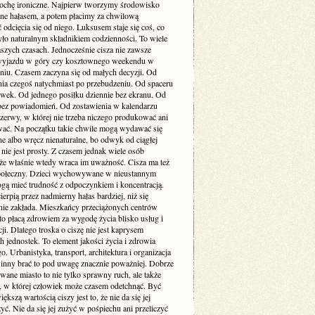
rochę ironiczne. Najpierw tworzymy środowisko
one hałasem, a potem płacimy za chwilową
odcięcia się od niego. Luksusem staje się coś, co
yło naturalnym składnikiem codzienności. To wiele
szych czasach. Jednocześnie cisza nie zawsze
yjazdu w góry czy kosztownego weekendu w
niu. Czasem zaczyna się od małych decyzji. Od
nia czegoś natychmiast po przebudzeniu. Od spaceru
awek. Od jednego posiłku dziennie bez ekranu. Od
bez powiadomień. Od zostawienia w kalendarzu
rzerwy, w której nie trzeba niczego produkować ani
ć. Na początku takie chwile mogą wydawać się
e albo wręcz nienaturalne, bo odwyk od ciągłej
 nie jest prosty. Z czasem jednak wiele osób
że właśnie wtedy wraca im uważność. Cisza ma też
ołeczny. Dzieci wychowywane w nieustannym
gą mieć trudność z odpoczynkiem i koncentracją.
ierpią przez nadmierny hałas bardziej, niż się
ie zakłada. Mieszkańcy przeciążonych centrów
to płacą zdrowiem za wygodę życia blisko usług i
i. Dlatego troska o ciszę nie jest kaprysem
 jednostek. To element jakości życia i zdrowia
o. Urbanistyka, transport, architektura i organizacja
inny brać to pod uwagę znacznie poważniej. Dobrze
wane miasto to nie tylko sprawny ruch, ale także
ń, w której człowiek może czasem odetchnąć. Być
ększą wartością ciszy jest to, że nie da się jej
yć. Nie da się jej zużyć w pośpiechu ani przeliczyć