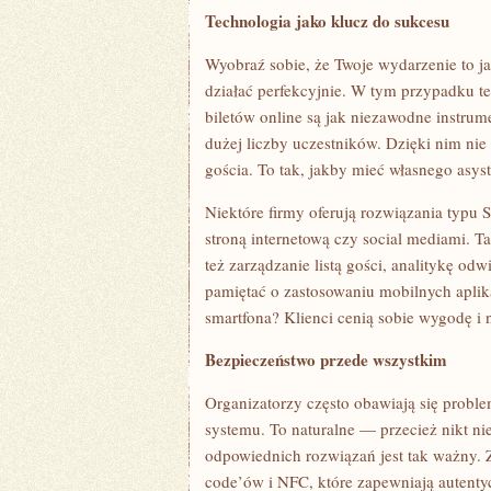
Technologia jako klucz do sukcesu
Wyobraź sobie, że Twoje wydarzenie to 
działać perfekcyjnie. W tym przypadku t
biletów online są jak niezawodne instrum
dużej liczby uczestników. Dzięki nim nie
gościa. To tak, jakby mieć własnego asys
Niektóre firmy oferują rozwiązania typu Sa
stroną internetową czy social mediami. Ta
też zarządzanie listą gości, analitykę o
pamiętać o zastosowaniu mobilnych aplik
smartfona? Klienci cenią sobie wygodę i 
Bezpieczeństwo przede wszystkim
Organizatorzy często obawiają się probl
systemu. To naturalne — przecież nikt ni
odpowiednich rozwiązań jest tak ważny.
code’ów i NFC, które zapewniają autentyc