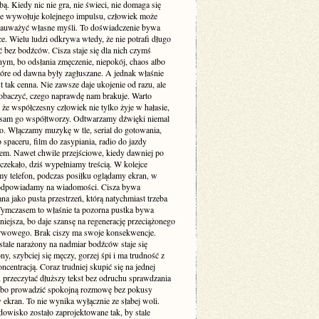
. Kiedy nic nie gra, nie świeci, nie domaga się
 nie wywołuje kolejnego impulsu, człowiek może
zauważyć własne myśli. To doświadczenie bywa
e. Wielu ludzi odkrywa wtedy, że nie potrafi długo
 bez bodźców. Cisza staje się dla nich czymś
ym, bo odsłania zmęczenie, niepokój, chaos albo
tóre od dawna były zagłuszane. A jednak właśnie
st tak cenna. Nie zawsze daje ukojenie od razu, ale
obaczyć, czego naprawdę nam brakuje. Warto
że współczesny człowiek nie tylko żyje w hałasie,
o sam go współtworzy. Odtwarzamy dźwięki niemal
. Włączamy muzykę w tle, serial do gotowania,
 spaceru, film do zasypiania, radio do jazdy
m. Nawet chwile przejściowe, kiedy dawniej po
 czekało, dziś wypełniamy treścią. W kolejce
my telefon, podczas posiłku oglądamy ekran, w
odpowiadamy na wiadomości. Cisza bywa
a jako pusta przestrzeń, którą natychmiast trzeba
 Tymczasem to właśnie ta pozorna pustka bywa
niejsza, bo daje szansę na regenerację przeciążonego
rwowego. Brak ciszy ma swoje konsekwencje.
stale narażony na nadmiar bodźców staje się
ny, szybciej się męczy, gorzej śpi i ma trudność z
ncentracją. Coraz trudniej skupić się na jednej
 przeczytać dłuższy tekst bez odruchu sprawdzania
albo prowadzić spokojną rozmowę bez pokusy
 ekran. To nie wynika wyłącznie ze słabej woli.
dowisko zostało zaprojektowane tak, by stale