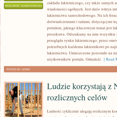
zakładu lakierniczego, czy także samych a
OBSZERNE
MOŻLIWOŚĆ KOMENTOWANIA
wiadomości ogólnych. Jest dużo witryn int
ZNACZENIE
ZOSTAŁA WYŁĄCZONA
lakiernictwa samochodowego. Na ich fora
DLA
doświadczeniami i radami, dotyczącymi t
GOSPODARKI
portalem, jakiego kluczowym temat jest lak
MA
proszkowa. Odszukamy na nim wszystkie in
HANDEL
przeglądu rynku lakierniczego, przez om
potrzebnych każdemu lakiernikowi po naj
lakiernictwa. Umieszczone pozostało na n
użytkowników portalu. Odnaleźć
[ Read M
POSTED BY ADMIN
Ludzie korzystają z
rozlicznych celów
Ludność cyklicznie ulegają rozlicznym ko