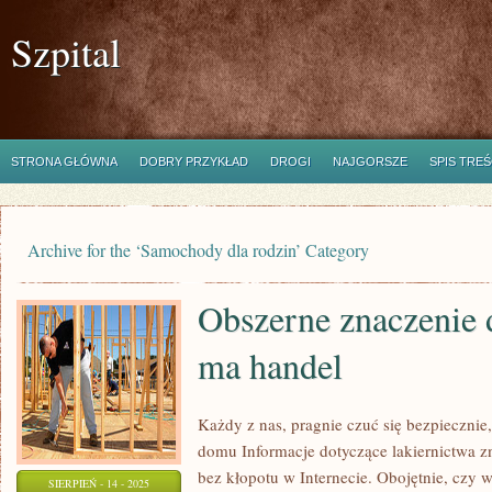
Szpital
STRONA GŁÓWNA
DOBRY PRZYKŁAD
DROGI
NAJGORSZE
SPIS TREŚ
Archive for the ‘Samochody dla rodzin’ Category
Obszerne znaczenie 
ma handel
Każdy z nas, pragnie czuć się bezpieczni
domu Informacje dotyczące lakiernictwa z
bez kłopotu w Internecie. Obojętnie, cz
SIERPIEŃ - 14 - 2025