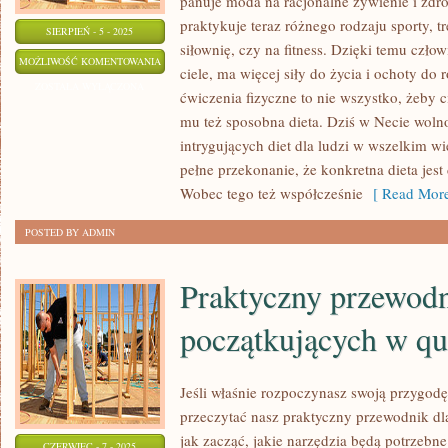
panuje moda na racjonalne żywienie i zdr
praktykuje teraz różnego rodzaju sporty, t
SIERPIEŃ - 5 - 2025
siłownię, czy na fitness. Dzięki temu czło
LUDZIE
MOŻLIWOŚĆ KOMENTOWANIA
ciele, ma więcej siły do życia i ochoty do
KORZYSTAJĄ
ZOSTAŁA WYŁĄCZONA
ćwiczenia fizyczne to nie wszystko, żeby c
Z
mu też sposobna dieta. Dziś w Necie woln
NETU,
intrygujących diet dla ludzi w wszelkim w
Z
pełne przekonanie, że konkretna dieta jes
POWODU
Wobec tego też współcześnie
[ Read More
ROZLICZNYCH
POSTED BY ADMIN
CELÓW
Praktyczny przewodn
początkujących w qu
Jeśli właśnie rozpoczynasz swoją przygodę
przeczytać nasz praktyczny przewodnik dl
jak zacząć, jakie narzędzia będą potrzebne
CZERWIEC - 7 - 2025