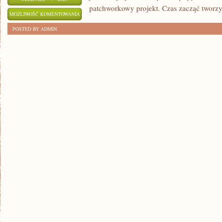
patchworkowy projekt. Czas zacząć tworzy
PRAKTYCZNY
MOŻLIWOŚĆ KOMENTOWANIA
PRZEWODNIK
ZOSTAŁA WYŁĄCZONA
POSTED BY ADMIN
DLA
POCZĄTKUJĄCYCH
W
QUILTINGU