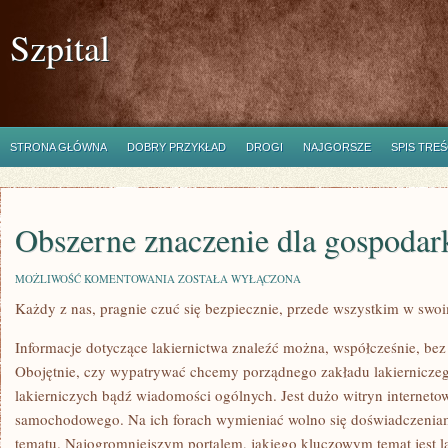
Szpital
STRONA GŁÓWNA
DOBRY PRZYKŁAD
DROGI
NAJGORSZE
SPIS TREŚ
Obszerne znaczenie dla gospodar
OBSZERNE
MOŻLIWOŚĆ KOMENTOWANIA
ZOSTAŁA WYŁĄCZONA
ZNACZENIE
Każdy z nas, pragnie czuć się bezpiecznie, przede wszystkim w sw
DLA
GOSPODARKI
MA
Informacje dotyczące lakiernictwa znaleźć można, współcześnie, bez 
HANDEL
Obojętnie, czy wypatrywać chcemy porządnego zakładu lakierniczeg
lakierniczych bądź wiadomości ogólnych. Jest dużo witryn internetow
samochodowego. Na ich forach wymieniać wolno się doświadczeniam
tematu. Najogromniejszym portalem, jakiego kluczowym temat jest la