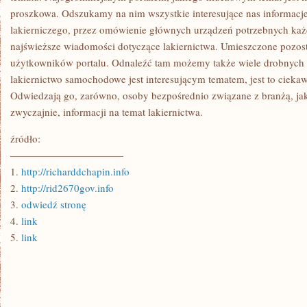
proszkowa. Odszukamy na nim wszystkie interesujące nas informacj
lakierniczego, przez omówienie głównych urządzeń potrzebnych każ
najświeższe wiadomości dotyczące lakiernictwa. Umieszczone pozost
użytkowników portalu. Odnaleźć tam możemy także wiele drobnych o
lakiernictwo samochodowe jest interesującym tematem, jest to cieka
Odwiedzają go, zarówno, osoby bezpośrednio związane z branżą, jak
zwyczajnie, informacji na temat lakiernictwa.
źródło:
———————————
1.
http://richarddchapin.info
2.
http://rid2670gov.info
3.
odwiedź stronę
4.
link
5.
link