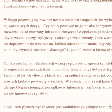
albo zmiana zachowania auta, są pierwszą wskazówką. Dzięki poradn
i uniknąć kosztownych konsekwencji.
W blogu pojawiają się również treści o silnikach i napędach, bo wybó
najważniejszych decyzji. Czy lepiej postawić na jednostkę benzynow
rozważać układ mieszany lub auto elektryczne? e-opel.com.pl może 
użytkowaniu, koszty, styl jazdy, a także typowe elementy, które wart
się dopasowanie do tras: miasto, krótkie odcinki, autostrada, dojazdy
na to, by czytelnik rozumiał „dlaczego” i „po co”, zamiast kierować s
Oprócz mechaniki i eksploatacji ważną częścią jest diagnostyka i el
to samochód pełen czujników i modułów. Tematy mogą dotyczyć tego,
kiedy błąd jest chwilowy, a kiedy wymaga pilnej reakcji, oraz jak p
prostych kroków po wizytę w serwisie. W świecie motoryzacji łatwo t
dlatego blog ma pomagać porządkować informacje i zachować zdrowy
też nie ignorować sygnałów.
e-opel.com.pl może być również przewodnikiem po zakupie auta uży