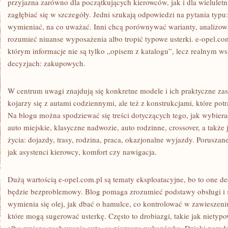
przyjazna zarówno dla początkujących kierowców, jak i dla wieluletnic
zagłębiać się w szczegóły. Jedni szukają odpowiedzi na pytania typu
wymieniać, na co uważać. Inni chcą porównywać warianty, analizow
rozumieć niuanse wyposażenia albo tropić typowe usterki. e-opel.c
którym informacje nie są tylko „opisem z katalogu”, lecz realnym 
decyzjach: zakupowych.
W centrum uwagi znajdują się konkretne modele i ich praktyczne zas
kojarzy się z autami codziennymi, ale też z konstrukcjami, które potr
Na blogu można spodziewać się treści dotyczących tego, jak wybie
auto miejskie, klasyczne nadwozie, auto rodzinne, crossover, a także
życia: dojazdy, trasy, rodzina, praca, okazjonalne wyjazdy. Poruszan
jak asystenci kierowcy, komfort czy nawigacja.
Dużą wartością e-opel.com.pl są tematy eksploatacyjne, bo to one 
będzie bezproblemowy. Blog pomaga zrozumieć podstawy obsługi i s
wymienia się olej, jak dbać o hamulce, co kontrolować w zawieszen
które mogą sugerować usterkę. Często to drobiazgi, takie jak nietyp