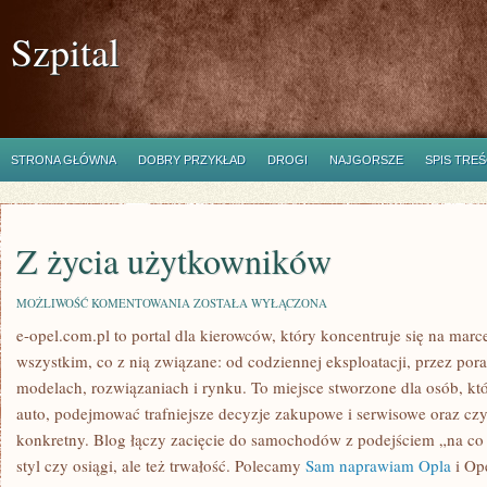
Szpital
STRONA GŁÓWNA
DOBRY PRZYKŁAD
DROGI
NAJGORSZE
SPIS TREŚ
Z życia użytkowników
Z
MOŻLIWOŚĆ KOMENTOWANIA
ZOSTAŁA WYŁĄCZONA
ŻYCIA
e-opel.com.pl to portal dla kierowców, który koncentruje się na marc
UŻYTKOWNIKÓW
wszystkim, co z nią związane: od codziennej eksploatacji, przez por
modelach, rozwiązaniach i rynku. To miejsce stworzone dla osób, któ
auto, podejmować trafniejsze decyzje zakupowe i serwisowe oraz cz
konkretny. Blog łączy zacięcie do samochodów z podejściem „na co dz
styl czy osiągi, ale też trwałość. Polecamy
Sam naprawiam Opla
i Ope