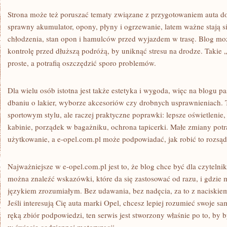
Strona może też poruszać tematy związane z przygotowaniem auta do
sprawny akumulator, opony, płyny i ogrzewanie, latem ważne stają si
chłodzenia, stan opon i hamulców przed wyjazdem w trasę. Blog może
kontrolę przed dłuższą podróżą, by uniknąć stresu na drodze. Takie 
proste, a potrafią oszczędzić sporo problemów.
Dla wielu osób istotna jest także estetyka i wygoda, więc na blogu pas
dbaniu o lakier, wyborze akcesoriów czy drobnych usprawnieniach. 
sportowym stylu, ale raczej praktyczne poprawki: lepsze oświetlenie
kabinie, porządek w bagażniku, ochrona tapicerki. Małe zmiany potr
użytkowanie, a e-opel.com.pl może podpowiadać, jak robić to rozsąd
Najważniejsze w e-opel.com.pl jest to, że blog chce być dla czytelni
można znaleźć wskazówki, które da się zastosować od razu, i gdzie m
językiem zrozumiałym. Bez udawania, bez nadęcia, za to z naciskiem
Jeśli interesują Cię auta marki Opel, chcesz lepiej rozumieć swoje 
ręką zbiór podpowiedzi, ten serwis jest stworzony właśnie po to, by