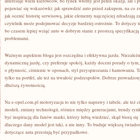
interesuje wielu kierowców, bo rynek wtórny jest pełen okazji, ale i
pojawiać się wskazówki: jak sprawdzić auto przed zakupem, na co 
jak ocenić historię serwisową, jakie elementy najczęściej zdradzają 
czytelnik może podejmować decyzje bardziej ostrożnie. To dotyczy 
bo czasem lepiej wziąć auto w dobrym stanie z prostszą specyfikacją
problemami.
Ważnym aspektem bloga jest oszczędna i efektywna jazda. Niezależni
dynamiczną jazdę, czy preferuje spokój, każdy doceni porady o tym, 
o płynność, ciśnienie w oponach, styl przyspieszania i hamowania. Tak
tylko na portfel, ale też na trwałość podzespołów. Dobrze prowadz
dłuższą żywotnością.
Na e-opel.com.pl motoryzacja to nie tylko naprawy i tabele, ale też c
modeli, zmiany technologii, różnice między generacjami, trendy ry
być inspiracją dla fanów marki, którzy lubią wiedzieć, skąd biorą się
dlaczego dany model jest taki, a nie inny. To buduje większą świado
dotyczące auta przestają być przypadkowe.