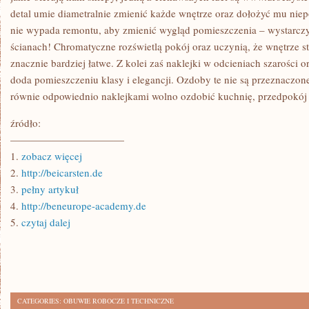
detal umie diametralnie zmienić każde wnętrze oraz dołożyć mu nie
nie wypada remontu, aby zmienić wygląd pomieszczenia – wystarczy 
ścianach! Chromatyczne rozświetlą pokój oraz uczynią, że wnętrze sta
znacznie bardziej łatwe. Z kolei zaś naklejki w odcieniach szarości or
doda pomieszczeniu klasy i elegancji. Ozdoby te nie są przeznaczon
równie odpowiednio naklejkami wolno ozdobić kuchnię, przedpokój 
źródło:
———————————
1.
zobacz więcej
2.
http://beicarsten.de
3.
pełny artykuł
4.
http://beneurope-academy.de
5.
czytaj dalej
CATEGORIES:
OBUWIE ROBOCZE I TECHNICZNE