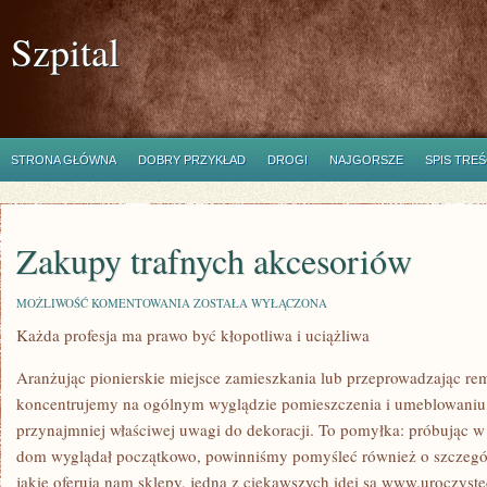
Szpital
STRONA GŁÓWNA
DOBRY PRZYKŁAD
DROGI
NAJGORSZE
SPIS TREŚ
Zakupy trafnych akcesoriów
ZAKUPY
MOŻLIWOŚĆ KOMENTOWANIA
ZOSTAŁA WYŁĄCZONA
TRAFNYCH
Każda profesja ma prawo być kłopotliwa i uciążliwa
AKCESORIÓW
Aranżując pionierskie miejsce zamieszkania lub przeprowadzając r
koncentrujemy na ogólnym wyglądzie pomieszczenia i umeblowaniu, 
przynajmniej właściwej uwagi do dekoracji. To pomyłka: próbując w
dom wyglądał początkowo, powinniśmy pomyśleć również o szczegół
jakie oferują nam sklepy, jedną z ciekawszych idei są www.uroczyst