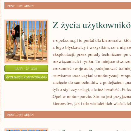
POSTED BY ADMIN
Z życia użytkownik
e-opel.com.pl to portal dla kierowców, któ
z logo błyskawicy i wszystkim, co z nią z
eksploatacji, przez porady techniczne, po
rozwiązaniach i rynku. To miejsce stworzon
zrozumieć swoje auto, podejmować trafnie
LUTY - 25 - 2026
serwisowe oraz czytać o motoryzacji w sp
Z
MOŻLIWOŚĆ KOMENTOWANIA
zacięcie do samochodów z podejściem „na c
ŻYCIA
ZOSTAŁA WYŁĄCZONA
tylko styl czy osiągi, ale też trwałość. P
UŻYTKOWNIKÓW
Opel w motorsporcie. Strona jest przyjazn
kierowców, jak i dla wieluletnich właściciel
POSTED BY ADMIN