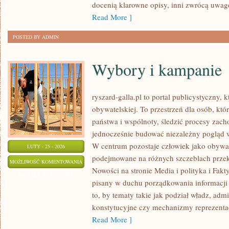
docenią klarowne opisy, inni zwrócą uwagę
Read More ]
POSTED BY ADMIN
Wybory i kampanie
ryszard-galla.pl to portal publicystyczny, 
obywatelskiej. To przestrzeń dla osób, k
państwa i wspólnoty, śledzić procesy zach
jednocześnie budować niezależny pogląd w
W centrum pozostaje człowiek jako obywate
LUTY - 25 - 2026
podejmowane na różnych szczeblach przekła
WYBORY
MOŻLIWOŚĆ KOMENTOWANIA
Nowości na stronie Media i polityka i Fakty
I
ZOSTAŁA WYŁĄCZONA
pisany w duchu porządkowania informacji 
KAMPANIE
to, by tematy takie jak podział władz, admi
konstytucyjne czy mechanizmy reprezentacj
Read More ]