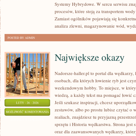
Systemy Hybrydowe. W sercu serwisu znaj
SERWIS
procesów, które stoją za transportem wod
Zamiast ogólników pojawiają się konkretn
analiza zlewni, magazynowanie wód, wyd
POSTED BY ADMIN
Największe okazy
Nadorsze-haller.pl to portal dla wędkarzy,
osobach, dla których łowienie ryb jest czy
weekendowym hobby. To miejsce, w którym
wiedzą, a każdy tekst ma pomagać łowić czę
Jeśli szukasz inspiracji, chcesz uporządko
LUTY - 26 - 2026
zestawów, albo po prostu lubisz czytać o 
NAJWIĘKSZE
MOŻLIWOŚĆ KOMENTOWANIA
realiach, znajdziesz tu przyjazną przestrze
OKAZY
ZOSTAŁA WYŁĄCZONA
sprzętu i Historia wędkarstwa. Strona jest
oraz dla zaawansowanych wędkarzy, którzy 