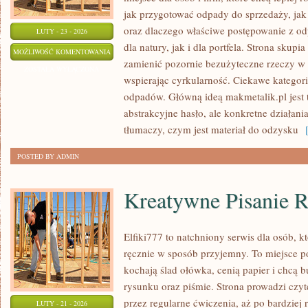
jak przygotować odpady do sprzedaży, jak
oraz dlaczego właściwe postępowanie z o
LUTY - 23 - 2026
dla natury, jak i dla portfela. Strona skupi
MAKMETALIK
MOŻLIWOŚĆ KOMENTOWANIA
zamienić pozornie bezużyteczne rzeczy w 
ZOSTAŁA WYŁĄCZONA
wspierając cyrkularność. Ciekawe kategori
odpadów. Główną ideą makmetalik.pl jest to
abstrakcyjne hasło, ale konkretne działani
tłumaczy, czym jest materiał do odzysku
[
POSTED BY ADMIN
Kreatywne Pisanie 
Elfiki777 to natchniony serwis dla osób, kt
ręcznie w sposób przyjemny. To miejsce po
kochają ślad ołówka, cenią papier i chcą
rysunku oraz piśmie. Strona prowadzi czyt
przez regularne ćwiczenia, aż po bardzie
LUTY - 21 - 2026