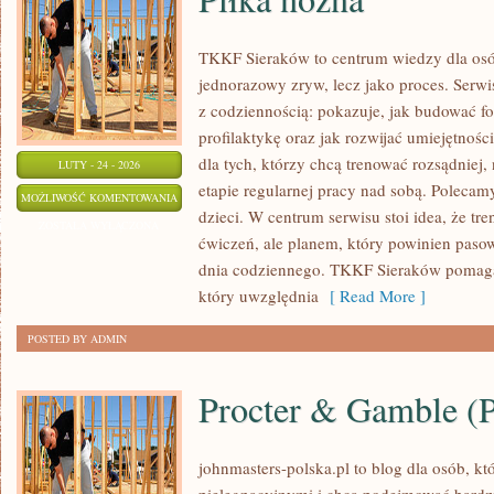
TKKF Sieraków to centrum wiedzy dla osób,
jednorazowy zryw, lecz jako proces. Serw
z codziennością: pokazuje, jak budować f
profilaktykę oraz jak rozwijać umiejętnośc
dla tych, którzy chcą trenować rozsądniej, 
LUTY - 24 - 2026
etapie regularnej pracy nad sobą. Polecam
PIŁKA
MOŻLIWOŚĆ KOMENTOWANIA
dzieci. W centrum serwisu stoi idea, że tre
NOŻNA
ZOSTAŁA WYŁĄCZONA
ćwiczeń, ale planem, który powinien paso
dnia codziennego. TKKF Sieraków pomaga
który uwzględnia
[ Read More ]
POSTED BY ADMIN
Procter & Gamble 
johnmasters-polska.pl to blog dla osób, kt