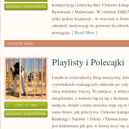
kompozycją i estetyką liter. Ciekawe kateg
KREATYWNE
MOŻLIWOŚĆ KOMENTOWANIA
Rysowanie i Malowanie. W centrum Elfiki77
PISANIE
ZOSTAŁA WYŁĄCZONA
tylko pokaz inspiracji – to warsztat w fo
RĘCZNE
odnaleźć motywację do powrotu do ołówka,
pomagają
[ Read More ]
POSTED BY ADMIN
Playlisty i Polecajki
Limith to rozrywkowy blog muzyczny, któr
czytelnikach szukających oddechu po całym
chcą wiedzieć więcej. To miejsce, w który
anegdotami, a nowości łączą się z ikonami
nadęcia, dzięki czemu muzyka staje się tu b
LUTY - 21 - 2026
samo łatwo, jak przeżywa. Ciekawe katego
PLAYLISTY
MOŻLIWOŚĆ KOMENTOWANIA
Rankingi i Toplisty i Teksty i Tłumaczeni
I
ZOSTAŁA WYŁĄCZONA
jest traktowana jak gra, w której liczy się
POLECAJKI