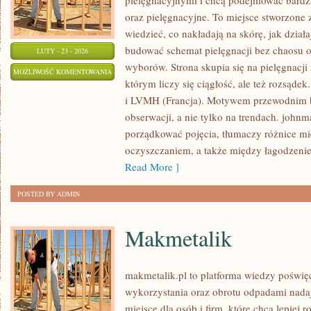
pielęgnacyjnymi i chcą podejmować bardzi
oraz pielęgnacyjne. To miejsce stworzone z
wiedzieć, co nakładają na skórę, jak dział
budować schemat pielęgnacji bez chaosu 
LUTY - 23 - 2026
wyborów. Strona skupia się na pielęgnacji
PROCTER
MOŻLIWOŚĆ KOMENTOWANIA
którym liczy się ciągłość, ale też rozsąde
&
ZOSTAŁA WYŁĄCZONA
i LVMH (Francja). Motywem przewodnim bl
GAMBLE
obserwacji, a nie tylko na trendach. john
(P&G)
porządkować pojęcia, tłumaczy różnice m
(USA)
oczyszczaniem, a także między łagodzenie
Read More ]
POSTED BY ADMIN
Makmetalik
makmetalik.pl to platforma wiedzy poświ
wykorzystania oraz obrotu odpadami nada
miejsce dla osób i firm, które chcą lepiej r