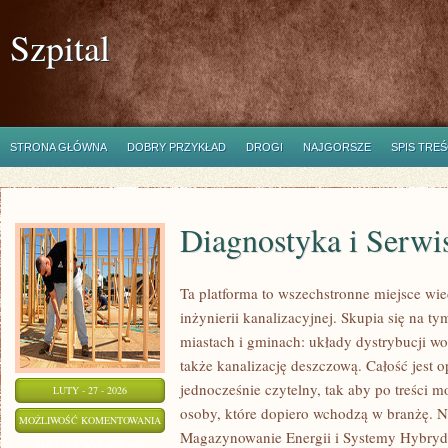
Szpital
STRONA GŁÓWNA
DOBRY PRZYKŁAD
DROGI
NAJGORSZE
SPIS TREŚ
Diagnostyka i Serwi
Ta platforma to wszechstronne miejsce wi
inżynierii kanalizacyjnej. Skupia się na ty
miastach i gminach: układy dystrybucji wo
także kanalizację deszczową. Całość jest o
jednocześnie czytelny, tak aby po treści m
LUTY - 27 - 2026
osoby, które dopiero wchodzą w branżę. No
DIAGNOSTYKA
MOŻLIWOŚĆ KOMENTOWANIA
Magazynowanie Energii i Systemy Hybryd
I
ZOSTAŁA WYŁĄCZONA