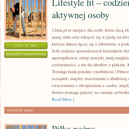
Lifestyle fit – codzi
aktywnej osoby
12ton.pl to miejsce dla osób, które chcą
masę ciała oraz wkręcić się w jazdę na dw
którym fitness łączy się z zdrowiem, a pod
LUTY - 24 - 2026
Jeśli szukasz sprawdzonych kierunków dzi
LIFESTYLE
MOŻLIWOŚĆ KOMENTOWANIA
uporządkować swoje nawyki, tutaj znajdz
FIT
ZOSTAŁA WYŁĄCZONA
codzienności, a nie do ideałów z plakatu. 
–
Treningi funkcjonalne i mobilność i Fitnes
CODZIENNE
rozsądek: między marzeniami a dbałością
ŻYCIE
ćwiczeniami z obciążeniem a cardio, międ
AKTYWNEJ
Serwis pomaga patrzeć na zmianę sylwetki 
OSOBY
Read More ]
POSTED BY ADMIN
Piłka nożna