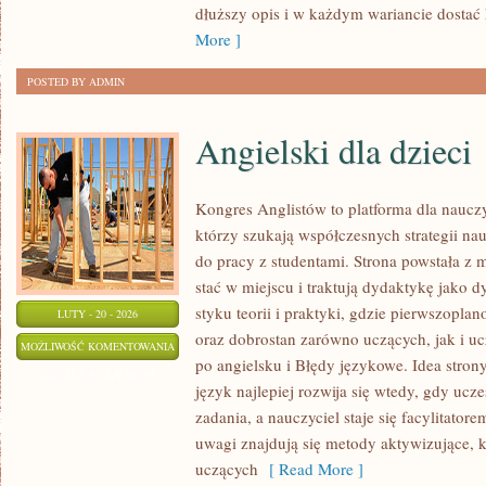
dłuższy opis i w każdym wariancie dostać
More ]
POSTED BY ADMIN
Angielski dla dzieci
Kongres Anglistów to platforma dla nauczy
którzy szukają współczesnych strategii na
do pracy z studentami. Strona powstała z 
stać w miejscu i traktują dydaktykę jako 
styku teorii i praktyki, gdzie pierwszopla
LUTY - 20 - 2026
oraz dobrostan zarówno uczących, jak i 
ANGIELSKI
MOŻLIWOŚĆ KOMENTOWANIA
po angielsku i Błędy językowe. Idea strony
DLA
ZOSTAŁA WYŁĄCZONA
język najlepiej rozwija się wtedy, gdy ucz
DZIECI
zadania, a nauczyciel staje się facylitato
uwagi znajdują się metody aktywizujące, 
uczących
[ Read More ]