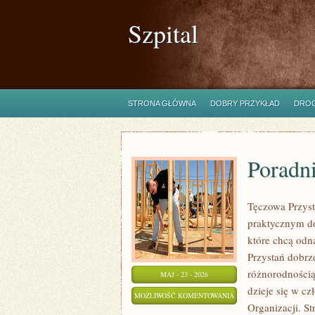
Szpital
STRONA GŁÓWNA
DOBRY PRZYKŁAD
DROG
Poradni
Tęczowa Przyst
praktycznym do
które chcą odn
Przystań dobrze
różnorodnością
MAJ - 23 - 2026
dzieje się w cz
PORADNIE
MOŻLIWOŚĆ KOMENTOWANIA
Organizacji. S
I
ZOSTAŁA WYŁĄCZONA