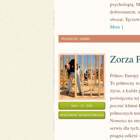
psychologią. Mo
TERAPIE
dobrostanem, a
obszar. Tęczow
More ]
POSTED BY ADMIN
Zorza P
Północ Europy 
To północny re
życia, a każda 
poświęcona tej
poczuć klimat D
MAJ - 22 - 2026
północnych ter
ZORZA
MOŻLIWOŚĆ KOMENTOWANIA
Nowości na str
POLARNA
ZOSTAŁA WYŁĄCZONA
serwis dla tych
I
pragną odkryć 
ZJAWISKA