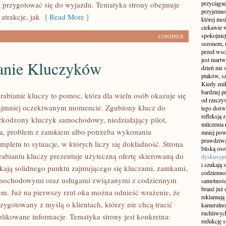
przyciągać
 przygotować się do wyjazdu. Tematyka strony obejmuje
przyjemnoś
atrakcje, jak
[ Read More ]
której mo
ciekawie w
spokojniej
CONTINUE
sezonem, m
przed wsch
jest martw
anie Kluczyków
dzień nie
ptaków, sz
Kiedy znik
bardziej p
abianie kluczy to pomoc, która dla wielu osób okazuje się
od rzeczyw
ajmniej oczekiwanym momencie. Zgubiony klucz do
tego doświ
refleksją 
zkodzony kluczyk samochodowy, niedziałający pilot,
milczenia 
a, problem z zamkiem albo potrzeba wykonania
mniej pow
prawdziwą
pletu to sytuacje, w których liczy się dokładność. Strona
bliską os
abianiu kluczy prezentuje użyteczną ofertę skierowaną do
dyskusyjn
i szukają 
ukają solidnego punktu zajmującego się kluczami, zamkami,
codziennoś
mochodowymi oraz usługami związanymi z codziennym
samotnośc
branż już 
m. Już na pierwszy rzut oka można odnieść wrażenie, że
reklamują 
rzygotowany z myślą o klientach, którzy nie chcą tracić
kameralno
ruchliwyc
likowane informacje. Tematyka strony jest konkretna:
redukcję s