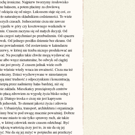
rochę ironiczne. Najpierw tworzymy środowisko
one hałasem, a potem płacimy za chwilową
odcięcia się od niego. Luksusem staje się coś, co
yło naturalnym składnikiem codzienności. To wiele
szych czasach. Jednocześnie cisza nie zawsze
yjazdu w góry czy kosztownego weekendu w
niu. Czasem zaczyna się od małych decyzji. Od
nia czegoś natychmiast po przebudzeniu. Od spaceru
awek. Od jednego posiłku dziennie bez ekranu. Od
bez powiadomień. Od zostawienia w kalendarzu
rzerwy, w której nie trzeba niczego produkować ani
ć. Na początku takie chwile mogą wydawać się
e albo wręcz nienaturalne, bo odwyk od ciągłej
 nie jest prosty. Z czasem jednak wiele osób
że właśnie wtedy wraca im uważność. Cisza ma też
ołeczny. Dzieci wychowywane w nieustannym
gą mieć trudność z odpoczynkiem i koncentracją.
ierpią przez nadmierny hałas bardziej, niż się
ie zakłada. Mieszkańcy przeciążonych centrów
to płacą zdrowiem za wygodę życia blisko usług i
i. Dlatego troska o ciszę nie jest kaprysem
 jednostek. To element jakości życia i zdrowia
o. Urbanistyka, transport, architektura i organizacja
inny brać to pod uwagę znacznie poważniej. Dobrze
wane miasto to nie tylko sprawny ruch, ale także
ń, w której człowiek może czasem odetchnąć. Być
ększą wartością ciszy jest to, że nie da się jej
yć. Nie da się jej zużyć w pośpiechu ani przeliczyć