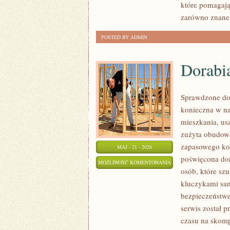
które pomagają
NATURY
zarówno znane 
POSTED BY ADMIN
Dorabi
Sprawdzone dor
konieczna w n
mieszkania, us
zużyta obudow
zapasowego kom
MAJ - 21 - 2026
poświęcona dor
DORABIANIE
MOŻLIWOŚĆ KOMENTOWANIA
osób, które sz
KLUCZYKÓW
ZOSTAŁA WYŁĄCZONA
kluczykami sa
bezpieczeństwe
serwis został p
czasu na skomp