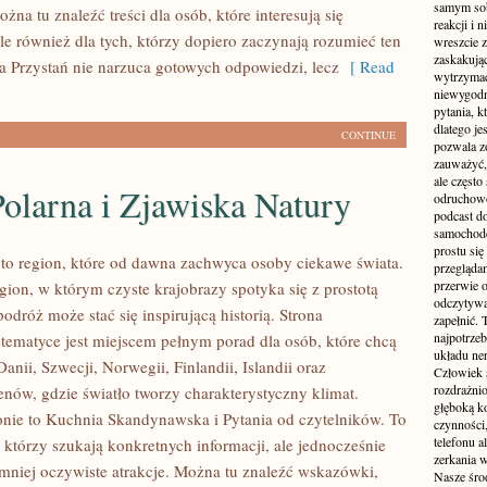
samym sobą
żna tu znaleźć treści dla osób, które interesują się
reakcji i
le również dla tych, którzy dopiero zaczynają rozumieć ten
wreszcie 
zaskakując
a Przystań nie narzuca gotowych odpowiedzi, lecz
[ Read
wytrzymać
niewygodn
pytania, k
dlatego je
CONTINUE
pozwala z
zauważyć, 
ale częst
olarna i Zjawiska Natury
odruchowo
podcast do
samochode
prostu się
to region, które od dawna zachwyca osoby ciekawe świata.
przegląda
przerwie 
gion, w którym czyste krajobrazy spotyka się z prostotą
odczytywan
podróż może stać się inspirującą historią. Strona
zapełnić.
najpotrzeb
 tematyce jest miejscem pełnym porad dla osób, które chcą
układu ne
anii, Szwecji, Norwegii, Finlandii, Islandii oraz
Człowiek 
rozdrażnio
enów, gdzie światło tworzy charakterystyczny klimat.
głęboką ko
onie to Kuchnia Skandynawska i Pytania od czytelników. To
czynności,
telefonu 
, którzy szukają konkretnych informacji, ale jednocześnie
zerkania w
mniej oczywiste atrakcje. Można tu znaleźć wskazówki,
Nasze śro