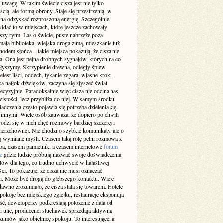
 uwagę. W takim świecie cisza jest nie tylko
cią, ale formą obrony. Staje się przestrzenią, w
żna odzyskać rozproszoną energię. Szczególnie
idać to w miejscach, które jeszcze zachowały
szy rytm. Las o świcie, puste nabrzeże poza
ała biblioteka, wiejska droga zimą, mieszkanie tuż
odem słońca – takie miejsca pokazują, że cisza nie
a. Ona jest pełna drobnych sygnałów, których na co
 słyszymy. Skrzypienie drewna, odległy śpiew
elest liści, oddech, tykanie zegara, własne kroki.
a natłok dźwięków, zaczyna się słyszeć świat
recyzyjnie. Paradoksalnie więc cisza nie odcina nas
istości, lecz przybliża do niej. W samym środku
adczenia często pojawia się potrzeba dzielenia się
z innymi. Wiele osób zauważa, że dopiero po chwili
rodzi się w nich chęć rozmowy bardziej szczerej i
ierzchownej. Nie chodzi o szybkie komunikaty, ale o
 wymianę myśli. Czasem taką rolę pełni rozmowa z
obą, czasem pamiętnik, a czasem internetowe
forum
e
gdzie ludzie próbują nazwać swoje doświadczenia
słów dla tego, co trudno uchwycić w hałaśliwej
ci. To pokazuje, że cisza nie musi oznaczać
i. Może być drogą do głębszego kontaktu. Wiele
dawno zrozumiało, że cisza stała się towarem. Hotele
pokoje bez miejskiego zgiełku, restauracje eksponują
ść, deweloperzy podkreślają położenie z dala od
h ulic, producenci słuchawek sprzedają aktywną
zumów jako obietnicę spokoju. To interesujące, a