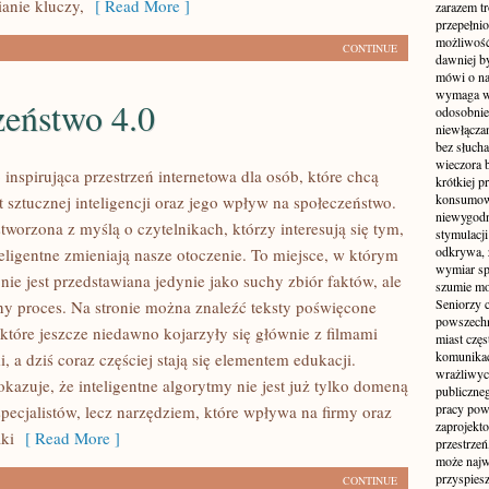
ianie kluczy,
[ Read More ]
zarazem t
przepełni
możliwość 
CONTINUE
dawniej b
mówi o na
wymaga w
zeństwo 4.0
odosobnie
niewłącza
bez słuch
wieczora 
inspirująca przestrzeń internetowa dla osób, które chcą
krótkiej p
konsumowa
 sztucznej inteligencji oraz jego wpływ na społeczeństwo.
niewygodn
stworzona z myślą o czytelnikach, którzy interesują się tym,
stymulacji
odkrywa, 
teligentne zmieniają nasze otoczenie. To miejsce, w którym
wymiar sp
ie jest przedstawiana jedynie jako suchy zbiór faktów, ale
szumie mo
Seniorzy c
y proces. Na stronie można znaleźć teksty poświęcone
powszechn
które jeszcze niedawno kojarzyły się głównie z filmami
miast częs
komunikacj
, a dziś coraz częściej stają się elementem edukacji.
wrażliwych
azuje, że inteligentne algorytmy nie jest już tylko domeną
publiczneg
pracy pow
specjalistów, lecz narzędziem, które wpływa na firmy oraz
zaprojekto
aki
[ Read More ]
przestrze
może najwi
przyspiesz
CONTINUE