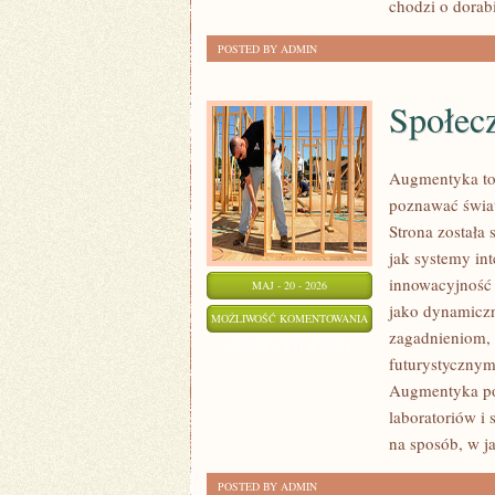
chodzi o dorab
POSTED BY ADMIN
Społec
Augmentyka to 
poznawać świat
Strona została 
jak systemy in
innowacyjność n
MAJ - 20 - 2026
jako dynamiczn
SPOŁECZEŃSTWO
MOŻLIWOŚĆ KOMENTOWANIA
zagadnieniom, 
4.0
ZOSTAŁA WYŁĄCZONA
futurystycznymi
Augmentyka pok
laboratoriów i 
na sposób, w j
POSTED BY ADMIN