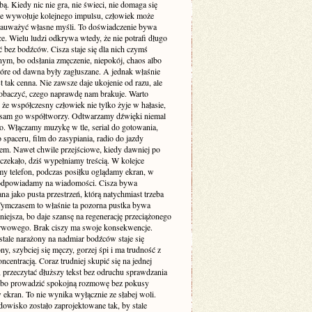
. Kiedy nic nie gra, nie świeci, nie domaga się
 nie wywołuje kolejnego impulsu, człowiek może
zauważyć własne myśli. To doświadczenie bywa
e. Wielu ludzi odkrywa wtedy, że nie potrafi długo
 bez bodźców. Cisza staje się dla nich czymś
ym, bo odsłania zmęczenie, niepokój, chaos albo
tóre od dawna były zagłuszane. A jednak właśnie
st tak cenna. Nie zawsze daje ukojenie od razu, ale
obaczyć, czego naprawdę nam brakuje. Warto
że współczesny człowiek nie tylko żyje w hałasie,
o sam go współtworzy. Odtwarzamy dźwięki niemal
. Włączamy muzykę w tle, serial do gotowania,
 spaceru, film do zasypiania, radio do jazdy
m. Nawet chwile przejściowe, kiedy dawniej po
 czekało, dziś wypełniamy treścią. W kolejce
my telefon, podczas posiłku oglądamy ekran, w
odpowiadamy na wiadomości. Cisza bywa
a jako pusta przestrzeń, którą natychmiast trzeba
 Tymczasem to właśnie ta pozorna pustka bywa
niejsza, bo daje szansę na regenerację przeciążonego
rwowego. Brak ciszy ma swoje konsekwencje.
stale narażony na nadmiar bodźców staje się
ny, szybciej się męczy, gorzej śpi i ma trudność z
ncentracją. Coraz trudniej skupić się na jednej
 przeczytać dłuższy tekst bez odruchu sprawdzania
albo prowadzić spokojną rozmowę bez pokusy
 ekran. To nie wynika wyłącznie ze słabej woli.
dowisko zostało zaprojektowane tak, by stale