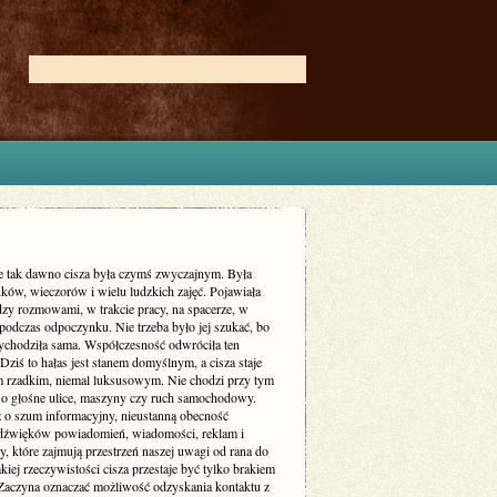
ie tak dawno cisza była czymś zwyczajnym. Była
ków, wieczorów i wielu ludzkich zajęć. Pojawiała
dzy rozmowami, w trakcie pracy, na spacerze, w
podczas odpoczynku. Nie trzeba było jej szukać, bo
zychodziła sama. Współczesność odwróciła ten
Dziś to hałas jest stanem domyślnym, a cisza staje
m rzadkim, niemal luksusowym. Nie chodzi przy tym
 o głośne ulice, maszyny czy ruch samochodowy.
ż o szum informacyjny, nieustanną obecność
dźwięków powiadomień, wiadomości, reklam i
, które zajmują przestrzeń naszej uwagi od rana do
kiej rzeczywistości cisza przestaje być tylko brakiem
Zaczyna oznaczać możliwość odzyskania kontaktu z