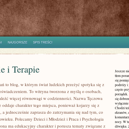
I
NAJGORSZE
SPIS TREŚCI
e i Terapie
Jeszcze n
tłem poran
się pomię
ań to blog, w którym świat ludzkich przeżyć spotyka się z
podróży i 
często pr
świadczeniem. To witryna tworzona z myślą o osobach,
porządek. 
aleźć więcej równowagi w codzienności. Nazwa Tęczowa
się dobre
wyłącznie
 oddaje charakter tego miejsca, ponieważ kojarzy się z
Chodzi te
, a jednocześnie zaprasza do zatrzymania się nad tym, co
ekranów, 
komentarzy
łowieku. Polecamy Dzieci i Młodzież i Praca i Psychologia
nocy. W ta
trona ma edukacyjny charakter i porusza tematy związane z
dźwięku. 