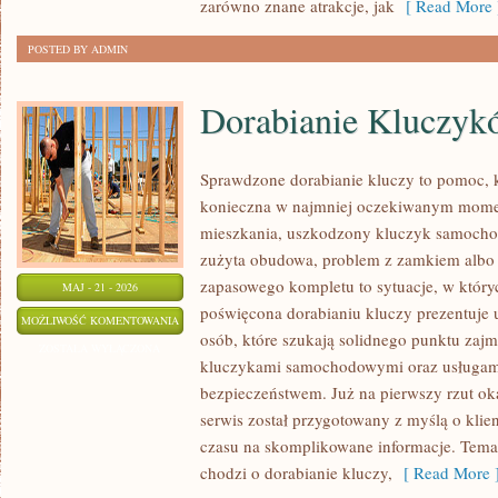
zarówno znane atrakcje, jak
[ Read More 
POSTED BY ADMIN
Dorabianie Kluczyk
Sprawdzone dorabianie kluczy to pomoc, k
konieczna w najmniej oczekiwanym mome
mieszkania, uszkodzony kluczyk samochodo
zużyta obudowa, problem z zamkiem albo
zapasowego kompletu to sytuacje, w któryc
MAJ - 21 - 2026
poświęcona dorabianiu kluczy prezentuje 
DORABIANIE
MOŻLIWOŚĆ KOMENTOWANIA
osób, które szukają solidnego punktu zaj
KLUCZYKÓW
ZOSTAŁA WYŁĄCZONA
kluczykami samochodowymi oraz usługam
bezpieczeństwem. Już na pierwszy rzut ok
serwis został przygotowany z myślą o klien
czasu na skomplikowane informacje. Temat
chodzi o dorabianie kluczy,
[ Read More 