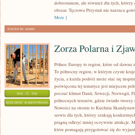
dobrostanem, ale również dla tych, którzy
obszar. Tęczowa Przystań nie narzuca got
More ]
POSTED BY ADMIN
Zorza Polarna i Zja
Północ Europy to region, które od dawna 
To północny region, w którym czyste krajo
życia, a każda podróż może stać się inspiru
poświęcona tej tematyce jest miejscem peł
poczuć klimat Danii, Szwecji, Norwegii, Fin
MAJ - 22 - 2026
północnych terenów, gdzie światło tworzy 
ZORZA
MOŻLIWOŚĆ KOMENTOWANIA
Nowości na stronie to Kuchnia Skandynaws
POLARNA
ZOSTAŁA WYŁĄCZONA
serwis dla tych, którzy szukają konkretnyc
I
pragną odkryć mniej oczywiste atrakcje. 
ZJAWISKA
które pomagają przygotować się do wyjaz
NATURY