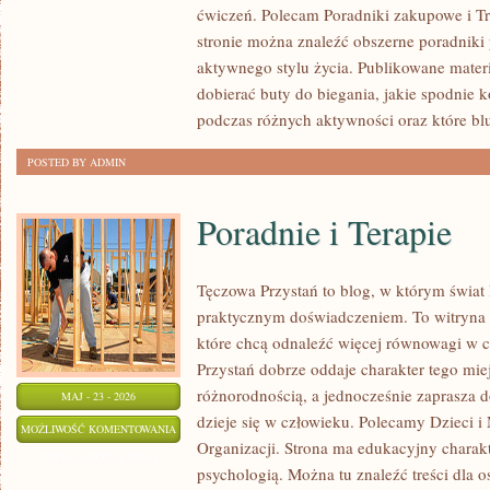
ćwiczeń. Polecam Poradniki zakupowe i Tre
stronie można znaleźć obszerne poradniki
aktywnego stylu życia. Publikowane mater
dobierać buty do biegania, jakie spodnie 
podczas różnych aktywności oraz które bl
POSTED BY ADMIN
Poradnie i Terapie
Tęczowa Przystań to blog, w którym świat 
praktycznym doświadczeniem. To witryna 
które chcą odnaleźć więcej równowagi w 
Przystań dobrze oddaje charakter tego mie
różnorodnością, a jednocześnie zaprasza d
MAJ - 23 - 2026
dzieje się w człowieku. Polecamy Dzieci i 
PORADNIE
MOŻLIWOŚĆ KOMENTOWANIA
Organizacji. Strona ma edukacyjny charakt
I
ZOSTAŁA WYŁĄCZONA
psychologią. Można tu znaleźć treści dla os
TERAPIE