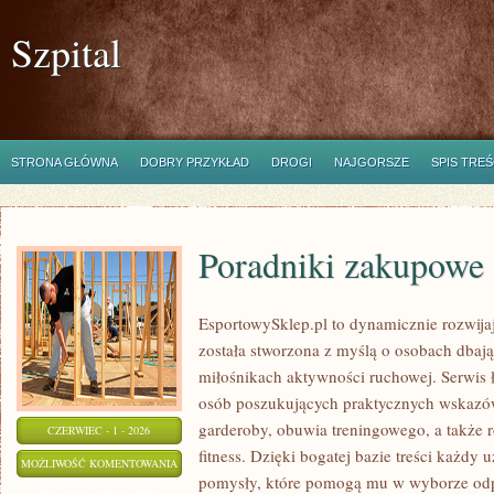
Szpital
STRONA GŁÓWNA
DOBRY PRZYKŁAD
DROGI
NAJGORSZE
SPIS TREŚ
Poradniki zakupowe
EsportowySklep.pl to dynamicznie rozwijają
została stworzona z myślą o osobach dbaj
miłośnikach aktywności ruchowej. Serwis 
osób poszukujących praktycznych wskazó
garderoby, obuwia treningowego, a także 
CZERWIEC - 1 - 2026
fitness. Dzięki bogatej bazie treści każdy
PORADNIKI
MOŻLIWOŚĆ KOMENTOWANIA
pomysły, które pomogą mu w wyborze od
ZAKUPOWE
ZOSTAŁA WYŁĄCZONA