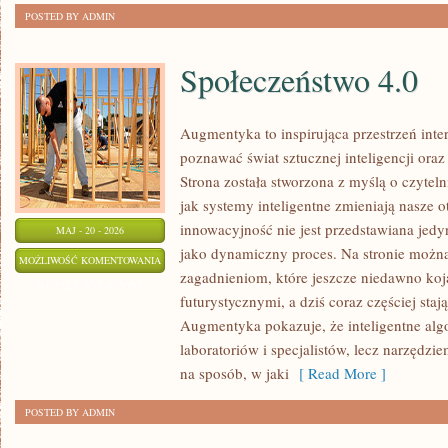
POSTED BY ADMIN
Społeczeństwo 4.0
Augmentyka to inspirująca przestrzeń inte
poznawać świat sztucznej inteligencji ora
Strona została stworzona z myślą o czytelni
jak systemy inteligentne zmieniają nasze 
innowacyjność nie jest przedstawiana jedyn
MAJ - 20 - 2026
jako dynamiczny proces. Na stronie można
SPOŁECZEŃSTWO
MOŻLIWOŚĆ KOMENTOWANIA
zagadnieniom, które jeszcze niedawno koja
4.0
ZOSTAŁA WYŁĄCZONA
futurystycznymi, a dziś coraz częściej staj
Augmentyka pokazuje, że inteligentne algo
laboratoriów i specjalistów, lecz narzędzi
na sposób, w jaki
[ Read More ]
POSTED BY ADMIN