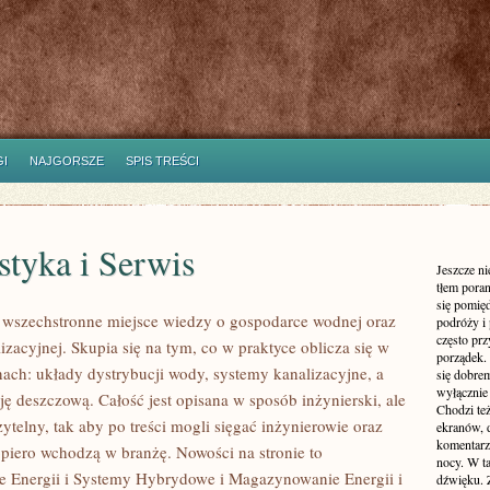
I
NAJGORSZE
SPIS TREŚCI
tyka i Serwis
Jeszcze n
tłem poran
się pomię
o wszechstronne miejsce wiedzy o gospodarce wodnej oraz
podróży i 
często pr
lizacyjnej. Skupia się na tym, co w praktyce oblicza się w
porządek. 
nach: układy dystrybucji wody, systemy kanalizacyjne, a
się dobre
wyłącznie
ję deszczową. Całość jest opisana w sposób inżynierski, ale
Chodzi te
ytelny, tak aby po treści mogli sięgać inżynierowie oraz
ekranów, 
komentarzy
opiero wchodzą w branżę. Nowości na stronie to
nocy. W ta
 Energii i Systemy Hybrydowe i Magazynowanie Energii i
dźwięku. 