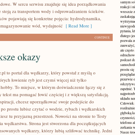
samym sobą
owe. W sercu serwisu znajduje się idea porządkowania
reakcji i
e stoją za transportem wody i odprowadzaniem ścieków.
wreszcie 
zaskakując
ków pojawiają się konkretne pojęcia: hydrodynamika,
wytrzymać
i, magazynowanie wód, wydajność
[ Read More ]
niewygodn
pytania, k
dlatego je
CONTINUE
pozwala z
zauważyć, 
ale częst
ksze okazy
odruchowo
podcast do
samochode
prostu się
.pl to portal dla wędkarzy, który powstał z myślą o
przegląda
przerwie 
órych łowienie ryb jest czymś więcej niż tylko
odczytywan
bby. To miejsce, w którym doświadczenie łączy się z
zapełnić.
najpotrzeb
 tekst ma pomagać łowić częściej i z większą satysfakcją.
układu ne
nspiracji, chcesz uporządkować swoje podejście do
Człowiek 
rozdrażnio
 po prostu lubisz czytać o wodzie, rybach i wędkarskich
głęboką ko
ziesz tu przyjazną przestrzeń. Nowości na stronie to Testy
czynności,
telefonu 
ria wędkarstwa. Strona jest stworzona dla początkujących
zerkania w
nsowanych wędkarzy, którzy lubią szlifować technikę. Jedni
Nasze śro