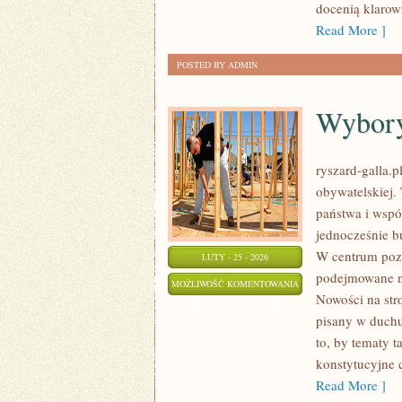
docenią klarow
Read More ]
POSTED BY ADMIN
Wybory
ryszard-galla.p
obywatelskiej.
państwa i wspól
jednocześnie b
W centrum pozo
LUTY - 25 - 2026
podejmowane na
WYBORY
MOŻLIWOŚĆ KOMENTOWANIA
Nowości na stro
I
ZOSTAŁA WYŁĄCZONA
pisany w duchu
KAMPANIE
to, by tematy t
konstytucyjne 
Read More ]