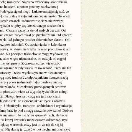
rochę ironiczne. Najpierw tworzymy środowisko
one hałasem, a potem płacimy za chwilową
odcięcia się od niego. Luksusem staje się coś, co
yło naturalnym składnikiem codzienności. To wiele
szych czasach. Jednocześnie cisza nie zawsze
yjazdu w góry czy kosztownego weekendu w
niu. Czasem zaczyna się od małych decyzji. Od
nia czegoś natychmiast po przebudzeniu. Od spaceru
awek. Od jednego posiłku dziennie bez ekranu. Od
bez powiadomień. Od zostawienia w kalendarzu
rzerwy, w której nie trzeba niczego produkować ani
ć. Na początku takie chwile mogą wydawać się
e albo wręcz nienaturalne, bo odwyk od ciągłej
 nie jest prosty. Z czasem jednak wiele osób
że właśnie wtedy wraca im uważność. Cisza ma też
ołeczny. Dzieci wychowywane w nieustannym
gą mieć trudność z odpoczynkiem i koncentracją.
ierpią przez nadmierny hałas bardziej, niż się
ie zakłada. Mieszkańcy przeciążonych centrów
to płacą zdrowiem za wygodę życia blisko usług i
i. Dlatego troska o ciszę nie jest kaprysem
 jednostek. To element jakości życia i zdrowia
o. Urbanistyka, transport, architektura i organizacja
inny brać to pod uwagę znacznie poważniej. Dobrze
wane miasto to nie tylko sprawny ruch, ale także
ń, w której człowiek może czasem odetchnąć. Być
ększą wartością ciszy jest to, że nie da się jej
yć. Nie da się jej zużyć w pośpiechu ani przeliczyć