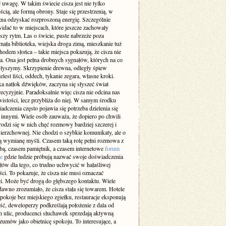
 uwagę. W takim świecie cisza jest nie tylko
cią, ale formą obrony. Staje się przestrzenią, w
żna odzyskać rozproszoną energię. Szczególnie
idać to w miejscach, które jeszcze zachowały
szy rytm. Las o świcie, puste nabrzeże poza
ała biblioteka, wiejska droga zimą, mieszkanie tuż
odem słońca – takie miejsca pokazują, że cisza nie
a. Ona jest pełna drobnych sygnałów, których na co
 słyszymy. Skrzypienie drewna, odległy śpiew
elest liści, oddech, tykanie zegara, własne kroki.
a natłok dźwięków, zaczyna się słyszeć świat
recyzyjnie. Paradoksalnie więc cisza nie odcina nas
istości, lecz przybliża do niej. W samym środku
adczenia często pojawia się potrzeba dzielenia się
z innymi. Wiele osób zauważa, że dopiero po chwili
rodzi się w nich chęć rozmowy bardziej szczerej i
ierzchownej. Nie chodzi o szybkie komunikaty, ale o
 wymianę myśli. Czasem taką rolę pełni rozmowa z
obą, czasem pamiętnik, a czasem internetowe
forum
e
gdzie ludzie próbują nazwać swoje doświadczenia
słów dla tego, co trudno uchwycić w hałaśliwej
ci. To pokazuje, że cisza nie musi oznaczać
i. Może być drogą do głębszego kontaktu. Wiele
dawno zrozumiało, że cisza stała się towarem. Hotele
pokoje bez miejskiego zgiełku, restauracje eksponują
ść, deweloperzy podkreślają położenie z dala od
h ulic, producenci słuchawek sprzedają aktywną
zumów jako obietnicę spokoju. To interesujące, a