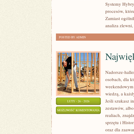
Systemy Hybryd
SERWIS
procesów, któr
Zamiast ogólni
analiza zlewn
POSTED BY ADMIN
Najwię
Nadorsze-haller
osobach, dla kt
weekendowym ho
wiedzą, a każdy
Jeśli szukasz i
LUTY - 26 - 2026
zestawów, albo
NAJWIĘKSZE
MOŻLIWOŚĆ KOMENTOWANIA
realiach, znajd
OKAZY
ZOSTAŁA WYŁĄCZONA
sprzętu i Histo
oraz dla zaawa