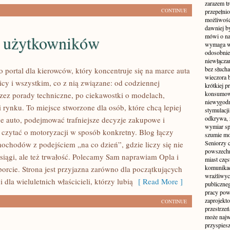
zarazem t
CONTINUE
przepełni
możliwość 
dawniej b
a użytkowników
mówi o na
wymaga w
odosobnie
niewłącza
bez słuch
o portal dla kierowców, który koncentruje się na marce auta
wieczora 
icy i wszystkim, co z nią związane: od codziennej
krótkiej p
konsumowa
przez porady techniczne, po ciekawostki o modelach,
niewygodn
 rynku. To miejsce stworzone dla osób, które chcą lepiej
stymulacji
odkrywa, 
e auto, podejmować trafniejsze decyzje zakupowe i
wymiar sp
 czytać o motoryzacji w sposób konkretny. Blog łączy
szumie mo
Seniorzy c
mochodów z podejściem „na co dzień”, gdzie liczy się nie
powszechn
osiągi, ale też trwałość. Polecamy Sam naprawiam Opla i
miast częs
komunikacj
orcie. Strona jest przyjazna zarówno dla początkujących
wrażliwych
i dla wieluletnich właścicieli, którzy lubią
[ Read More ]
publiczneg
pracy pow
zaprojekto
CONTINUE
przestrze
może najwi
przyspiesz