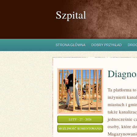
Szpital
STRONA GŁÓWNA
DOBRY PRZYKŁAD
DROG
Diagnos
Ta platforma t
inżynierii kana
miastach i gmi
także kanalizac
jednocześnie cz
LUTY - 27 - 2026
osoby, które d
DIAGNOSTYKA
MOŻLIWOŚĆ KOMENTOWANIA
Magazynowanie
I
ZOSTAŁA WYŁĄCZONA