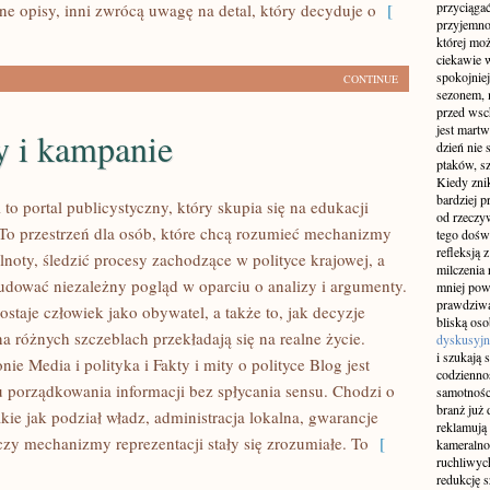
przyciągać
ne opisy, inni zwrócą uwagę na detal, który decyduje o
[
przyjemnoś
której mo
ciekawie w
spokojniej
CONTINUE
sezonem, m
przed wsch
jest martw
 i kampanie
dzień nie
ptaków, sz
Kiedy znik
bardziej p
l to portal publicystyczny, który skupia się na edukacji
od rzeczyw
 To przestrzeń dla osób, które chcą rozumieć mechanizmy
tego doświ
refleksją 
noty, śledzić procesy zachodzące w polityce krajowej, a
milczenia 
udować niezależny pogląd w oparciu o analizy i argumenty.
mniej pow
prawdziwą
staje człowiek jako obywatel, a także to, jak decyzje
bliską os
 różnych szczeblach przekładają się na realne życie.
dyskusyjn
i szukają 
nie Media i polityka i Fakty i mity o polityce Blog jest
codziennoś
 porządkowania informacji bez spłycania sensu. Chodzi o
samotnośc
branż już 
akie jak podział władz, administracja lokalna, gwarancje
reklamują 
czy mechanizmy reprezentacji stały się zrozumiałe. To
[
kameralno
ruchliwyc
redukcję s