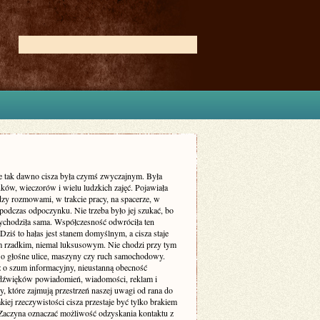
ie tak dawno cisza była czymś zwyczajnym. Była
ków, wieczorów i wielu ludzkich zajęć. Pojawiała
dzy rozmowami, w trakcie pracy, na spacerze, w
podczas odpoczynku. Nie trzeba było jej szukać, bo
zychodziła sama. Współczesność odwróciła ten
Dziś to hałas jest stanem domyślnym, a cisza staje
m rzadkim, niemal luksusowym. Nie chodzi przy tym
 o głośne ulice, maszyny czy ruch samochodowy.
ż o szum informacyjny, nieustanną obecność
dźwięków powiadomień, wiadomości, reklam i
, które zajmują przestrzeń naszej uwagi od rana do
kiej rzeczywistości cisza przestaje być tylko brakiem
Zaczyna oznaczać możliwość odzyskania kontaktu z