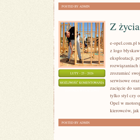
POSTED BY ADMIN
Z życi
e-opel.com.pl t
z logo błyskaw
eksploatacji, 
rozwiązaniach i
zrozumieć swoj
LUTY - 25 - 2026
serwisowe oraz
Z
MOŻLIWOŚĆ KOMENTOWANIA
zacięcie do sa
ŻYCIA
ZOSTAŁA WYŁĄCZONA
tylko styl czy 
UŻYTKOWNIKÓW
Opel w motorsp
kierowców, jak 
POSTED BY ADMIN