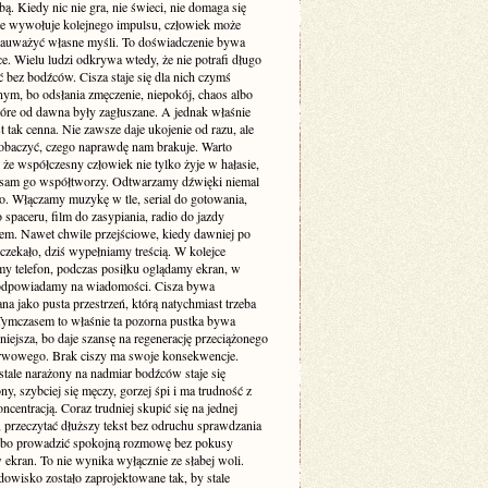
. Kiedy nic nie gra, nie świeci, nie domaga się
 nie wywołuje kolejnego impulsu, człowiek może
zauważyć własne myśli. To doświadczenie bywa
e. Wielu ludzi odkrywa wtedy, że nie potrafi długo
 bez bodźców. Cisza staje się dla nich czymś
ym, bo odsłania zmęczenie, niepokój, chaos albo
tóre od dawna były zagłuszane. A jednak właśnie
st tak cenna. Nie zawsze daje ukojenie od razu, ale
obaczyć, czego naprawdę nam brakuje. Warto
że współczesny człowiek nie tylko żyje w hałasie,
o sam go współtworzy. Odtwarzamy dźwięki niemal
. Włączamy muzykę w tle, serial do gotowania,
 spaceru, film do zasypiania, radio do jazdy
m. Nawet chwile przejściowe, kiedy dawniej po
 czekało, dziś wypełniamy treścią. W kolejce
my telefon, podczas posiłku oglądamy ekran, w
odpowiadamy na wiadomości. Cisza bywa
a jako pusta przestrzeń, którą natychmiast trzeba
 Tymczasem to właśnie ta pozorna pustka bywa
niejsza, bo daje szansę na regenerację przeciążonego
rwowego. Brak ciszy ma swoje konsekwencje.
stale narażony na nadmiar bodźców staje się
ny, szybciej się męczy, gorzej śpi i ma trudność z
ncentracją. Coraz trudniej skupić się na jednej
 przeczytać dłuższy tekst bez odruchu sprawdzania
albo prowadzić spokojną rozmowę bez pokusy
 ekran. To nie wynika wyłącznie ze słabej woli.
dowisko zostało zaprojektowane tak, by stale