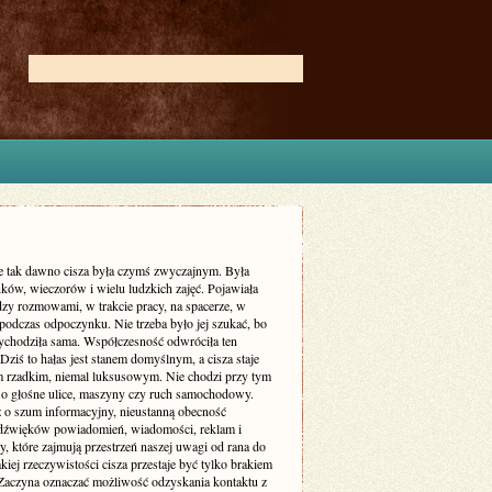
ie tak dawno cisza była czymś zwyczajnym. Była
ków, wieczorów i wielu ludzkich zajęć. Pojawiała
dzy rozmowami, w trakcie pracy, na spacerze, w
podczas odpoczynku. Nie trzeba było jej szukać, bo
zychodziła sama. Współczesność odwróciła ten
Dziś to hałas jest stanem domyślnym, a cisza staje
m rzadkim, niemal luksusowym. Nie chodzi przy tym
 o głośne ulice, maszyny czy ruch samochodowy.
ż o szum informacyjny, nieustanną obecność
dźwięków powiadomień, wiadomości, reklam i
, które zajmują przestrzeń naszej uwagi od rana do
kiej rzeczywistości cisza przestaje być tylko brakiem
Zaczyna oznaczać możliwość odzyskania kontaktu z