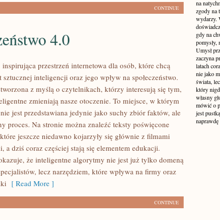
na natych
CONTINUE
zgody na t
wydarzy. W
doświadcz
zeństwo 4.0
gdy na ch
pomysły, n
Umysł prz
zaczyna p
inspirująca przestrzeń internetowa dla osób, które chcą
latach co
nie jako m
 sztucznej inteligencji oraz jego wpływ na społeczeństwo.
świata, le
stworzona z myślą o czytelnikach, którzy interesują się tym,
który nigd
własny gło
teligentne zmieniają nasze otoczenie. To miejsce, w którym
mówić o pr
ie jest przedstawiana jedynie jako suchy zbiór faktów, ale
jest pustk
naprawdę
y proces. Na stronie można znaleźć teksty poświęcone
które jeszcze niedawno kojarzyły się głównie z filmami
, a dziś coraz częściej stają się elementem edukacji.
azuje, że inteligentne algorytmy nie jest już tylko domeną
specjalistów, lecz narzędziem, które wpływa na firmy oraz
aki
[ Read More ]
CONTINUE