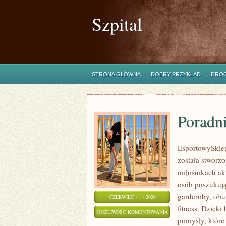
Szpital
STRONA GŁÓWNA
DOBRY PRZYKŁAD
DROG
Poradn
EsportowySklep.
została stworz
miłośnikach ak
osób poszukuj
garderoby, obu
CZERWIEC - 1 - 2026
fitness. Dzięki
PORADNIKI
MOŻLIWOŚĆ KOMENTOWANIA
pomysły, któr
ZAKUPOWE
ZOSTAŁA WYŁĄCZONA