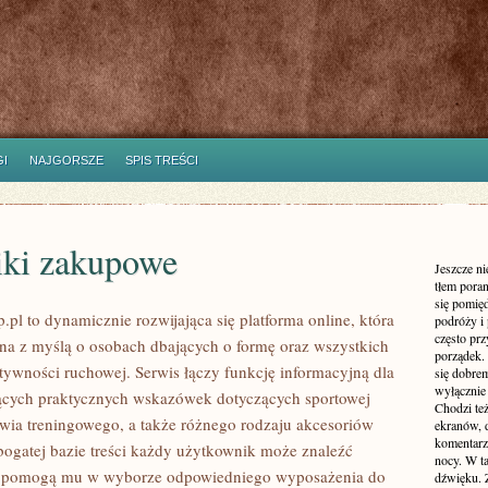
I
NAJGORSZE
SPIS TREŚCI
iki zakupowe
Jeszcze n
tłem poran
się pomię
pl to dynamicznie rozwijająca się platforma online, która
podróży i 
często pr
ona z myślą o osobach dbających o formę oraz wszystkich
porządek. 
tywności ruchowej. Serwis łączy funkcję informacyjną dla
się dobre
wyłącznie
ących praktycznych wskazówek dotyczących sportowej
Chodzi te
wia treningowego, a także różnego rodzaju akcesoriów
ekranów, 
komentarzy
 bogatej bazie treści każdy użytkownik może znaleźć
nocy. W ta
e pomogą mu w wyborze odpowiedniego wyposażenia do
dźwięku. 