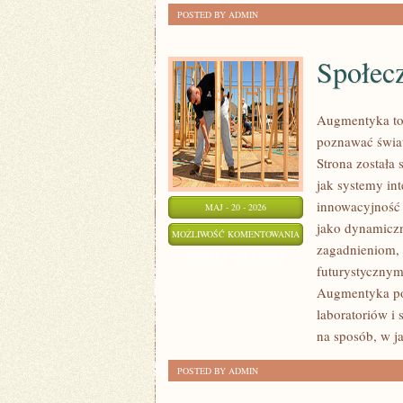
POSTED BY ADMIN
Społec
Augmentyka to 
poznawać świat
Strona została 
jak systemy in
innowacyjność n
MAJ - 20 - 2026
jako dynamiczn
SPOŁECZEŃSTWO
MOŻLIWOŚĆ KOMENTOWANIA
zagadnieniom, 
4.0
ZOSTAŁA WYŁĄCZONA
futurystycznymi
Augmentyka pok
laboratoriów i 
na sposób, w j
POSTED BY ADMIN