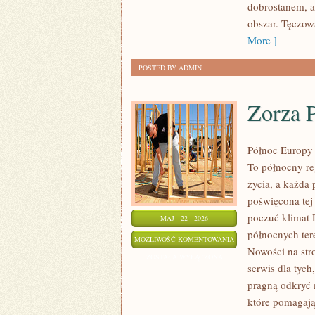
dobrostanem, a
obszar. Tęczow
More ]
POSTED BY ADMIN
Zorza P
Północ Europy 
To północny re
życia, a każda 
poświęcona tej
poczuć klimat D
MAJ - 22 - 2026
północnych ter
ZORZA
MOŻLIWOŚĆ KOMENTOWANIA
Nowości na str
POLARNA
ZOSTAŁA WYŁĄCZONA
serwis dla tych
I
pragną odkryć 
ZJAWISKA
które pomagają
NATURY