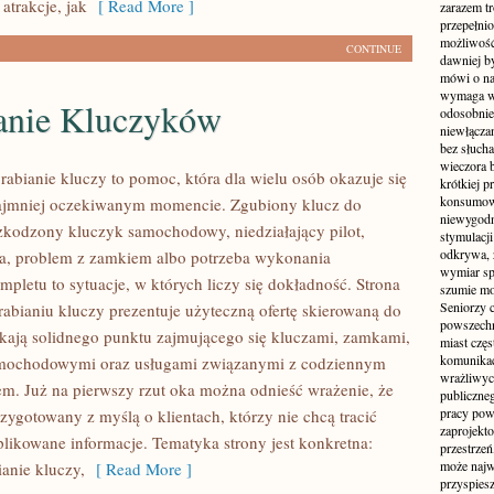
atrakcje, jak
[ Read More ]
zarazem t
przepełni
możliwość 
CONTINUE
dawniej b
mówi o na
wymaga w
anie Kluczyków
odosobnie
niewłącza
bez słuch
wieczora 
abianie kluczy to pomoc, która dla wielu osób okazuje się
krótkiej p
konsumowa
ajmniej oczekiwanym momencie. Zgubiony klucz do
niewygodn
zkodzony kluczyk samochodowy, niedziałający pilot,
stymulacji
odkrywa, 
a, problem z zamkiem albo potrzeba wykonania
wymiar sp
pletu to sytuacje, w których liczy się dokładność. Strona
szumie mo
Seniorzy c
abianiu kluczy prezentuje użyteczną ofertę skierowaną do
powszechn
ukają solidnego punktu zajmującego się kluczami, zamkami,
miast częs
komunikacj
mochodowymi oraz usługami związanymi z codziennym
wrażliwych
m. Już na pierwszy rzut oka można odnieść wrażenie, że
publiczneg
pracy pow
rzygotowany z myślą o klientach, którzy nie chcą tracić
zaprojekto
likowane informacje. Tematyka strony jest konkretna:
przestrze
może najwi
ianie kluczy,
[ Read More ]
przyspiesz