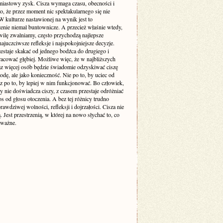
miastowy zysk. Cisza wymaga czasu, obecności i
o, że przez moment nic spektakularnego się nie
 kulturze nastawionej na wynik jest to
enie niemal buntownicze. A przecież właśnie wtedy,
wilę zwalniamy, często przychodzą najlepsze
ajuczciwsze refleksje i najspokojniejsze decyzje.
estaje skakać od jednego bodźca do drugiego i
racować głębiej. Możliwe więc, że w najbliższych
raz więcej osób będzie świadomie odzyskiwać ciszę
odę, ale jako konieczność. Nie po to, by uciec od
cz po to, by lepiej w nim funkcjonować. Bo człowiek,
y nie doświadcza ciszy, z czasem przestaje odróżniać
s od głosu otoczenia. A bez tej różnicy trudno
awdziwej wolności, refleksji i dojrzałości. Cisza nie
ą. Jest przestrzenią, w której na nowo słychać to, co
 ważne.