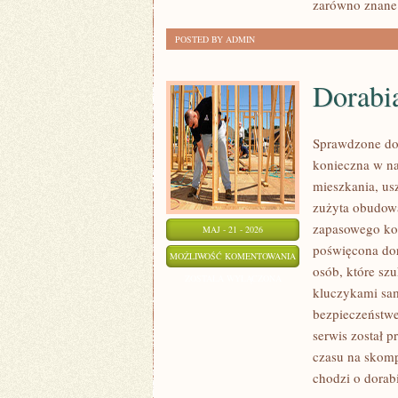
zarówno znane 
POSTED BY ADMIN
Dorabi
Sprawdzone dor
konieczna w n
mieszkania, us
zużyta obudow
zapasowego kom
MAJ - 21 - 2026
poświęcona dor
DORABIANIE
MOŻLIWOŚĆ KOMENTOWANIA
osób, które sz
KLUCZYKÓW
ZOSTAŁA WYŁĄCZONA
kluczykami sa
bezpieczeństwe
serwis został p
czasu na skomp
chodzi o dorab