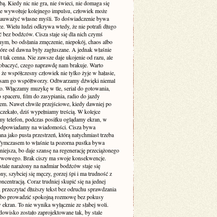
. Kiedy nic nie gra, nie świeci, nie domaga się
 nie wywołuje kolejnego impulsu, człowiek może
zauważyć własne myśli. To doświadczenie bywa
e. Wielu ludzi odkrywa wtedy, że nie potrafi długo
 bez bodźców. Cisza staje się dla nich czymś
ym, bo odsłania zmęczenie, niepokój, chaos albo
tóre od dawna były zagłuszane. A jednak właśnie
st tak cenna. Nie zawsze daje ukojenie od razu, ale
obaczyć, czego naprawdę nam brakuje. Warto
że współczesny człowiek nie tylko żyje w hałasie,
o sam go współtworzy. Odtwarzamy dźwięki niemal
. Włączamy muzykę w tle, serial do gotowania,
 spaceru, film do zasypiania, radio do jazdy
m. Nawet chwile przejściowe, kiedy dawniej po
 czekało, dziś wypełniamy treścią. W kolejce
my telefon, podczas posiłku oglądamy ekran, w
odpowiadamy na wiadomości. Cisza bywa
a jako pusta przestrzeń, którą natychmiast trzeba
 Tymczasem to właśnie ta pozorna pustka bywa
niejsza, bo daje szansę na regenerację przeciążonego
rwowego. Brak ciszy ma swoje konsekwencje.
stale narażony na nadmiar bodźców staje się
ny, szybciej się męczy, gorzej śpi i ma trudność z
ncentracją. Coraz trudniej skupić się na jednej
 przeczytać dłuższy tekst bez odruchu sprawdzania
albo prowadzić spokojną rozmowę bez pokusy
 ekran. To nie wynika wyłącznie ze słabej woli.
dowisko zostało zaprojektowane tak, by stale