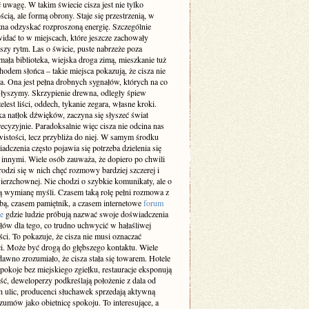
 uwagę. W takim świecie cisza jest nie tylko
cią, ale formą obrony. Staje się przestrzenią, w
żna odzyskać rozproszoną energię. Szczególnie
idać to w miejscach, które jeszcze zachowały
szy rytm. Las o świcie, puste nabrzeże poza
ała biblioteka, wiejska droga zimą, mieszkanie tuż
odem słońca – takie miejsca pokazują, że cisza nie
a. Ona jest pełna drobnych sygnałów, których na co
 słyszymy. Skrzypienie drewna, odległy śpiew
elest liści, oddech, tykanie zegara, własne kroki.
a natłok dźwięków, zaczyna się słyszeć świat
recyzyjnie. Paradoksalnie więc cisza nie odcina nas
istości, lecz przybliża do niej. W samym środku
adczenia często pojawia się potrzeba dzielenia się
z innymi. Wiele osób zauważa, że dopiero po chwili
rodzi się w nich chęć rozmowy bardziej szczerej i
ierzchownej. Nie chodzi o szybkie komunikaty, ale o
 wymianę myśli. Czasem taką rolę pełni rozmowa z
obą, czasem pamiętnik, a czasem internetowe
forum
e
gdzie ludzie próbują nazwać swoje doświadczenia
słów dla tego, co trudno uchwycić w hałaśliwej
ci. To pokazuje, że cisza nie musi oznaczać
i. Może być drogą do głębszego kontaktu. Wiele
dawno zrozumiało, że cisza stała się towarem. Hotele
pokoje bez miejskiego zgiełku, restauracje eksponują
ść, deweloperzy podkreślają położenie z dala od
h ulic, producenci słuchawek sprzedają aktywną
zumów jako obietnicę spokoju. To interesujące, a