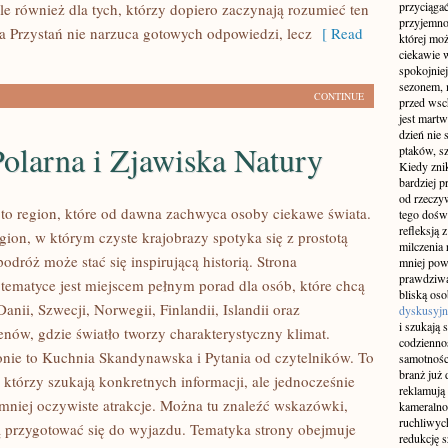
przyciągać
le również dla tych, którzy dopiero zaczynają rozumieć ten
przyjemnoś
a Przystań nie narzuca gotowych odpowiedzi, lecz
[ Read
której mo
ciekawie w
spokojniej
sezonem, m
CONTINUE
przed wsch
jest martw
dzień nie
olarna i Zjawiska Natury
ptaków, sz
Kiedy znik
bardziej p
od rzeczyw
to region, które od dawna zachwyca osoby ciekawe świata.
tego doświ
refleksją 
gion, w którym czyste krajobrazy spotyka się z prostotą
milczenia 
podróż może stać się inspirującą historią. Strona
mniej pow
prawdziwą
 tematyce jest miejscem pełnym porad dla osób, które chcą
bliską os
anii, Szwecji, Norwegii, Finlandii, Islandii oraz
dyskusyjn
i szukają 
enów, gdzie światło tworzy charakterystyczny klimat.
codziennoś
onie to Kuchnia Skandynawska i Pytania od czytelników. To
samotnośc
branż już 
, którzy szukają konkretnych informacji, ale jednocześnie
reklamują 
mniej oczywiste atrakcje. Można tu znaleźć wskazówki,
kameralno
ruchliwyc
 przygotować się do wyjazdu. Tematyka strony obejmuje
redukcję s