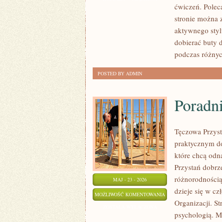
ćwiczeń. Polec
stronie można 
aktywnego styl
dobierać buty 
podczas różnyc
POSTED BY ADMIN
Poradni
Tęczowa Przyst
praktycznym do
które chcą odn
Przystań dobrze
różnorodnością
MAJ - 23 - 2026
dzieje się w cz
PORADNIE
MOŻLIWOŚĆ KOMENTOWANIA
Organizacji. S
I
ZOSTAŁA WYŁĄCZONA
psychologią. Mo
TERAPIE