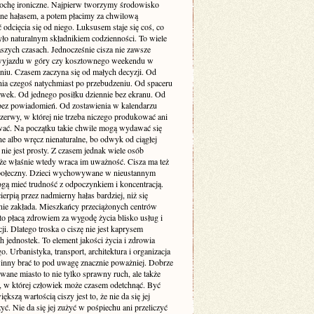
rochę ironiczne. Najpierw tworzymy środowisko
one hałasem, a potem płacimy za chwilową
odcięcia się od niego. Luksusem staje się coś, co
yło naturalnym składnikiem codzienności. To wiele
szych czasach. Jednocześnie cisza nie zawsze
yjazdu w góry czy kosztownego weekendu w
niu. Czasem zaczyna się od małych decyzji. Od
nia czegoś natychmiast po przebudzeniu. Od spaceru
awek. Od jednego posiłku dziennie bez ekranu. Od
bez powiadomień. Od zostawienia w kalendarzu
rzerwy, w której nie trzeba niczego produkować ani
ć. Na początku takie chwile mogą wydawać się
e albo wręcz nienaturalne, bo odwyk od ciągłej
 nie jest prosty. Z czasem jednak wiele osób
że właśnie wtedy wraca im uważność. Cisza ma też
ołeczny. Dzieci wychowywane w nieustannym
gą mieć trudność z odpoczynkiem i koncentracją.
ierpią przez nadmierny hałas bardziej, niż się
ie zakłada. Mieszkańcy przeciążonych centrów
to płacą zdrowiem za wygodę życia blisko usług i
i. Dlatego troska o ciszę nie jest kaprysem
 jednostek. To element jakości życia i zdrowia
o. Urbanistyka, transport, architektura i organizacja
inny brać to pod uwagę znacznie poważniej. Dobrze
wane miasto to nie tylko sprawny ruch, ale także
ń, w której człowiek może czasem odetchnąć. Być
ększą wartością ciszy jest to, że nie da się jej
yć. Nie da się jej zużyć w pośpiechu ani przeliczyć