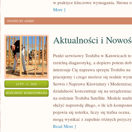
w praktyce kluczowe wymagania. Strona o
More ]
POSTED BY ADMIN
Aktualności i Nowoś
Punkt serwisowy Toshiba w Katowicach to
rzetelną diagnostykę, a dopiero potem dob
interesuje Cię naprawa sprzętu Toshiba na 
pracujemy i czego możesz się realnie wym
Serwis i Naprawa Klawiatury i Modernizacj
LUTY - 6 - 2026
działalność koncentruje się na urządzenia
AKTUALNOŚCI
MOŻLIWOŚĆ KOMENTOWANIA
na rodzinie Toshiba Satellite. Modele mult
I
ZOSTAŁA WYŁĄCZONA
służyć naprawdę długo, o ile ich kompone
NOWOŚCI
pojawia się usterka, liczy się trafna ocen
TOSHIBA
mogą wynikać z zupełnie różnych przyczyn
Read More ]