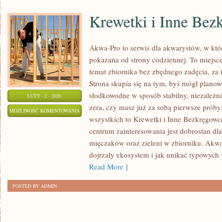
Krewetki i Inne Bez
Akwa-Pro to serwis dla akwarystów, w któ
pokazana od strony codziennej. To miejsce
temat zbiornika bez zbędnego zadęcia, za 
Strona skupia się na tym, byś mógł plano
słodkowodne w sposób stabilny, niezależnie
LUTY - 2 - 2026
zera, czy masz już za sobą pierwsze próby
KREWETKI
MOŻLIWOŚĆ KOMENTOWANIA
wszystkich to Krewetki i Inne Bezkręgow
I
ZOSTAŁA WYŁĄCZONA
centrum zainteresowania jest dobrostan dl
INNE
mięczaków oraz zieleni w zbiorniku. Akwa
BEZKRĘGOWCE
dojrzały ekosystem i jak unikać typowych w
Read More ]
POSTED BY ADMIN