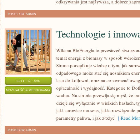
odkrywania jest najżywsza, a dobrze zapr
POSTED BY ADMIN
Technologie i innow
Wikana BioEnergia to przestrzeń stworzon
temat energii z biomasy w sposób wdrożeni
Strona porządkuje wiedzę o tym, jak suro
odpadowego może stać się nośnikiem energ
lasu do kotłowni, oraz na co zwracać uwa
LUTY - 12 - 2026
opłacalność i wydajność. Kategorie to Dofi
TECHNOLOGIE
MOŻLIWOŚĆ KOMENTOWANIA
wodna. Na stronie przewija się myśl, że tr
I
ZOSTAŁA WYŁĄCZONA
dzieje się wyłącznie w wielkich hasłach, 
INNOWACJE
jaki surowiec ma sens, jakie rozwiązanie p
parametry paliwa, i jak złożyć
[ Read Mor
POSTED BY ADMIN