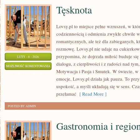
Tęsknota
Lovsy.pl to miejsce pełne wzruszeń, w któ
codziennością i odmienia zwykłe chwile w 
romantycznych, ale też dla zabieganych, k
rozmowę. Lovsy.pl nie udaje na cukierkow
przypomina, że dojrzała miłość buduje się
LUTY - 6 - 2026
dialogu, z cierpliwości i z radości nad tym
TĘSKNOTA
MOŻLIWOŚĆ KOMENTOWANIA
Motywacja i Pasja i Smutek. W świecie, w
ZOSTAŁA WYŁĄCZONA
emocje, Lovsy.pl działa jak pauza. To przy
uspokoić, a myśli układają się w sens. Cza
przełamać
[ Read More ]
POSTED BY ADMIN
Gastronomia i regio