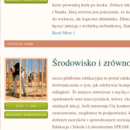
które prowadzą krok po kroku. Zobacz takż
CIEKAWOSTKI
ZOSTAŁA WYŁĄCZONA
i Nauka. Ideą serwisu jest pokazanie, że m
I
do wykucia, ale logiczna układanka. Dlateg
ZAGADKI
łączyć intuicję z techniką rachunkową. Za
Read More ]
POSTED BY ADMIN
Środowisko i zrówn
nasza platforma edukacyjna to portal eduk
doświadczenia o tym, jak zdobywać kompe
odległość. To miejsce stworzone z myślą o
opiekunach oraz nauczycielach, którzy c
zdalnych lekcji. Jeśli interesuje Cię konkre
LUTY - 7 - 2026
zastosowania, znajdziesz tu podpowiedzi,
ŚRODOWISKO
MOŻLIWOŚĆ KOMENTOWANIA
dobrych nawyków i sprawdzonych rozwiąza
I
ZOSTAŁA WYŁĄCZONA
Edukacja i Szkoła i Laboratorium STEAM. I
ZRÓWNOWAŻONY