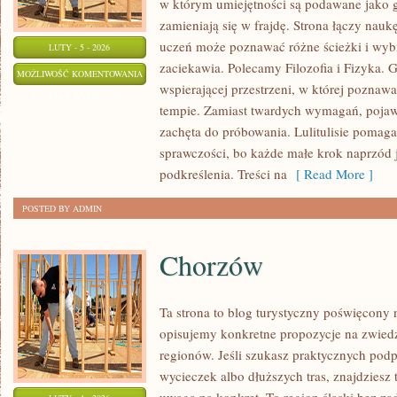
w którym umiejętności są podawane jako g
zamieniają się w frajdę. Strona łączy nauk
uczeń może poznawać różne ścieżki i wybie
LUTY - 5 - 2026
zaciekawia. Polecamy Filozofia i Fizyka. G
NAUKA
MOŻLIWOŚĆ KOMENTOWANIA
wspierającej przestrzeni, w której pozna
I
ZOSTAŁA WYŁĄCZONA
tempie. Zamiast twardych wymagań, pojaw
EDUKACJA
zachęta do próbowania. Lulitulisie pomag
sprawczości, bo każde małe krok naprzód j
podkreślenia. Treści na
[ Read More ]
POSTED BY ADMIN
Chorzów
Ta strona to blog turystyczny poświęcony 
opisujemy konkretne propozycje na zwiedza
regionów. Jeśli szukasz praktycznych po
wycieczek albo dłuższych tras, znajdziesz 