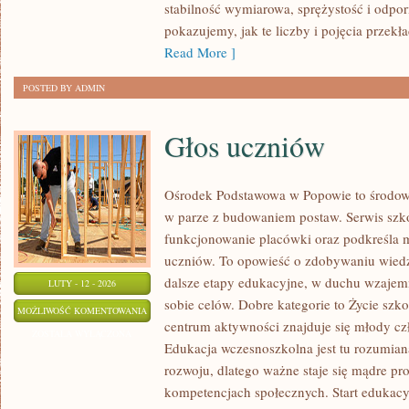
stabilność wymiarowa, sprężystość i odporn
pokazujemy, jak te liczby i pojęcia przekła
Read More ]
POSTED BY ADMIN
Głos uczniów
Ośrodek Podstawowa w Popowie to środowi
w parze z budowaniem postaw. Serwis szk
funkcjonowanie placówki oraz podkreśla mi
uczniów. To opowieść o zdobywaniu wiedz
dalsze etapy edukacyjne, w duchu wzajem
LUTY - 12 - 2026
sobie celów. Dobre kategorie to Życie szk
GŁOS
MOŻLIWOŚĆ KOMENTOWANIA
centrum aktywności znajduje się młody czł
UCZNIÓW
ZOSTAŁA WYŁĄCZONA
Edukacja wczesnoszkolna jest tu rozumia
rozwoju, dlatego ważne staje się mądre p
kompetencjach społecznych. Start edukacy