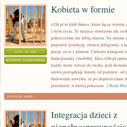
Kobieta w formie
o2fit.pl to klub fitness, które łączy wied
i stylu życia. To miejsce stworzone dla os
jednocześnie nie lubią chaosu. Na stronie 
poprawić kondycję, zrzucić kilogramy, a 
presji, za to z planem. Ciekawe kategorie t
LUTY - 10 - 2026
funkcjonalny i mobility. Idea o2fit.pl opie
KOBIETA
MOŻLIWOŚĆ KOMENTOWANIA
każdy może wrócić do ruchu, jeśli dostan
W
ZOSTAŁA WYŁĄCZONA
serwis porządkuje tematy od podstaw: od 
FORMIE
budowanie nawyku, aż po dopieszczanie de
przestrzeń, w której pokazane
[ Read Mor
POSTED BY ADMIN
Integracja dzieci z
niepełnosprawności