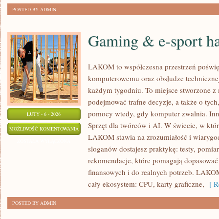
POSTED BY ADMIN
Gaming & e-sport h
LAKOM to współczesna przestrzeń poświę
komputerowemu oraz obsłudze technicznej
każdym tygodniu. To miejsce stworzone z 
podejmować trafne decyzje, a także o tych
pomocy wtedy, gdy komputer zwalnia. Inn
LUTY - 6 - 2026
Sprzęt dla twórców i AI. W świecie, w któ
GAMING
MOŻLIWOŚĆ KOMENTOWANIA
LAKOM stawia na zrozumiałość i wiarygod
&
ZOSTAŁA WYŁĄCZONA
sloganów dostajesz praktykę: testy, pomia
E-
rekomendacje, które pomagają dopasować 
SPORT
finansowych i do realnych potrzeb. LAKOM 
HARDWARE
cały ekosystem: CPU, karty graficzne,
[ Re
POSTED BY ADMIN