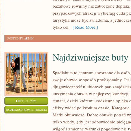
CUDA
ZOSTAŁA WYŁĄCZONA
bazaltowe równiny niż zatłoczone deptaki, 
przypadkowych atrakcji wybierają cuda pr
turystyka może być świadoma, a jednocześn
tylko cel,
[ Read More ]
POSTED BY ADMIN
Najdziwniejsze buty 
Spadlabuta to centrum stworzone dla osób, 
swoje obuwie w sposób profesjonalny. Jeśli
długowieczność ulubionych par, znajdziesz
utrzymania obuwia w najlepszej kondycji
tematu, dzięki któremu codzienna opieka o 
LUTY - 3 - 2026
efekty widać po krótkim czasie. Kategorie 
NAJDZIWNIEJSZE
MOŻLIWOŚĆ KOMENTOWANIA
Marki obuwnicze. Dobre obuwie potrafi w
BUTY
ZOSTAŁA WYŁĄCZONA
tylko wtedy, gdy jest odpowiednio pielęgn
ŚWIATA
wilgoć i zmienne warunki pogodowe nie ty