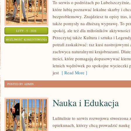
To serwis o podróżach po Lubelszczyźnie,
które lubią poznawać lokalne skarby i ch
bezproblemowy. Znajdziesz tu opisy tras, i
także pomysły na dłuższą wyprawę. To prze
spokój, ale też dla miłośników aktywności
LUTY - 5 - 2026
Przeczytaj także Kultura i sztuka i Legend
GASTRONOMIA
MOŻLIWOŚĆ KOMENTOWANIA
potrafi zaskakiwać: raz kusi nastrojowym
I
ZOSTAŁA WYŁĄCZONA
zachwyca naturalnymi krajobrazami. Dlateg
REGIONALNE
treści, które pomagają dopasowywać kierun
SMAKI
letnich wędrówek po spokojne wycieczki
jest
[ Read More ]
POSTED BY ADMIN
Nauka i Edukacja
Lulitulisie to serwis rozwojowa stworzona
opiekunach, którzy chcą prowadzić naukę 