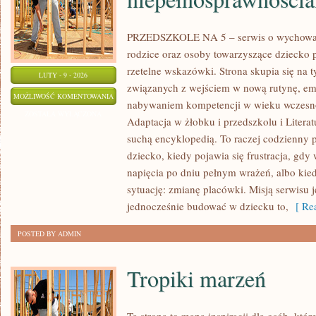
PRZEDSZKOLE NA 5 – serwis o wychowani
rodzice oraz osoby towarzyszące dziecko 
rzetelne wskazówki. Strona skupia się na
LUTY - 9 - 2026
związanych z wejściem w nową rutynę, emo
INTEGRACJA
MOŻLIWOŚĆ KOMENTOWANIA
nabywaniem kompetencji w wieku wczesn
DZIECI
ZOSTAŁA WYŁĄCZONA
Adaptacja w żłobku i przedszkolu i Literatu
Z
suchą encyklopedią. To raczej codzienny 
NIEPEŁNOSPRAWNOŚCIAMI
dziecko, kiedy pojawia się frustracja, gd
napięcia po dniu pełnym wrażeń, albo kie
sytuację: zmianę placówki. Misją serwisu j
jednocześnie budować w dziecku to,
[ Rea
POSTED BY ADMIN
Tropiki marzeń