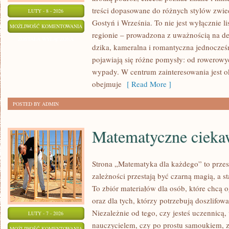
treści dopasowane do różnych stylów zwie
LUTY - 8 - 2026
Gostyń i Września. To nie jest wyłącznie li
TUREK
MOŻLIWOŚĆ KOMENTOWANIA
regionie – prowadzona z uważnością na det
ZOSTAŁA WYŁĄCZONA
dzika, kameralna i romantyczna jednocześn
pojawiają się różne pomysły: od rowerow
wypady. W centrum zainteresowania jest ok
obejmuje
[ Read More ]
POSTED BY ADMIN
Matematyczne ciekaw
Strona „Matematyka dla każdego” to przes
zależności przestają być czarną magią, a st
To zbiór materiałów dla osób, które chcą
oraz dla tych, którzy potrzebują doszlifo
Niezależnie od tego, czy jesteś uczennicą
LUTY - 7 - 2026
nauczycielem, czy po prostu samoukiem, zn
MATEMATYCZNE
MOŻLIWOŚĆ KOMENTOWANIA