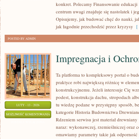
konkret. Polecamy Finansowanie edukacji i
W
centrum uwagi znajduje się nastolatek i j
EDUKACJI
Opisujemy, jak budować chęć do nauki, ja
jak łagodnie przechodzić przez kryzysy
[ 
POSTED BY ADMIN
Impregnacja i Ochr
Ta platforma to kompleksowy portal o bu
praktyce robi największą różnicę w eleme
konstrukcyjnemu. Jeżeli interesuje Cię w
podest, konstrukcja dachu, stropodach alb
tu wiedzę podane w przystępny sposób, be
LUTY - 13 - 2026
kategorie Historia Budownictwa Drewniane
IMPREGNACJA
MOŻLIWOŚĆ KOMENTOWANIA
Rdzeniem serwisu jest materiał drewniany
I
ZOSTAŁA WYŁĄCZONA
naraz: wykonawczej, rzemieślniczej oraz c
OCHRONA
omawiamy parametry takie jak odporność 
DREWNA