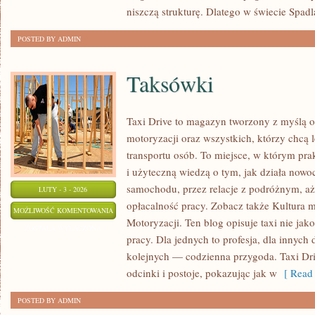
niszczą strukturę. Dlatego w świecie Spadla
POSTED BY ADMIN
Taksówki
Taxi Drive to magazyn tworzony z myślą o 
motoryzacji oraz wszystkich, którzy chcą 
transportu osób. To miejsce, w którym prak
i użyteczną wiedzą o tym, jak działa nowo
samochodu, przez relacje z podróżnym, aż
LUTY - 3 - 2026
opłacalność pracy. Zobacz także Kultura m
TAKSÓWKI
MOŻLIWOŚĆ KOMENTOWANIA
Motoryzacji. Ten blog opisuje taxi nie jak
ZOSTAŁA WYŁĄCZONA
pracy. Dla jednych to profesja, dla innych 
kolejnych — codzienna przygoda. Taxi Dri
odcinki i postoje, pokazując jak w
[ Read 
POSTED BY ADMIN