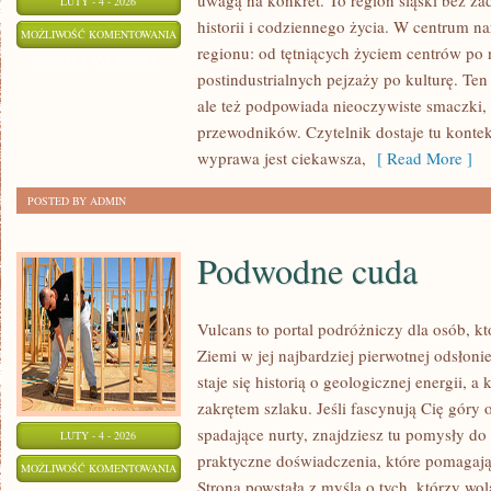
uwagą na konkret. To region śląski bez zad
LUTY - 4 - 2026
historii i codziennego życia. W centrum na
CHORZÓW
MOŻLIWOŚĆ KOMENTOWANIA
regionu: od tętniących życiem centrów po 
ZOSTAŁA WYŁĄCZONA
postindustrialnych pejzaży po kulturę. Ten
ale też podpowiada nieoczywiste smaczki, k
przewodników. Czytelnik dostaje tu konteks
wyprawa jest ciekawsza,
[ Read More ]
POSTED BY ADMIN
Podwodne cuda
Vulcans to portal podróżniczy dla osób, k
Ziemi w jej najbardziej pierwotnej odsłon
staje się historią o geologicznej energii, 
zakrętem szlaku. Jeśli fascynują Cię góry 
spadające nurty, znajdziesz tu pomysły do 
LUTY - 4 - 2026
praktyczne doświadczenia, które pomagają
PODWODNE
MOŻLIWOŚĆ KOMENTOWANIA
Strona powstała z myślą o tych, którzy wo