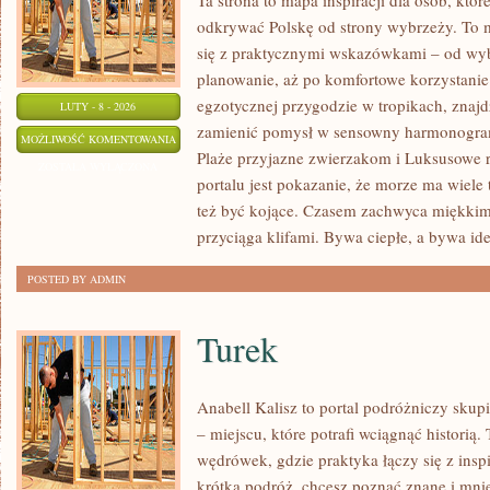
Ta strona to mapa inspiracji dla osób, któ
odkrywać Polskę od strony wybrzeży. To m
się z praktycznymi wskazówkami – od wyb
planowanie, aż po komfortowe korzystanie 
egzotycznej przygodzie w tropikach, znajdz
LUTY - 8 - 2026
zamienić pomysł w sensowny harmonogram.
TROPIKI
MOŻLIWOŚĆ KOMENTOWANIA
Plaże przyjazne zwierzakom i Luksusowe r
MARZEŃ
ZOSTAŁA WYŁĄCZONA
portalu jest pokazanie, że morze ma wiele 
też być kojące. Czasem zachwyca miękki
przyciąga klifami. Bywa ciepłe, a bywa id
POSTED BY ADMIN
Turek
Anabell Kalisz to portal podróżniczy skup
– miejscu, które potrafi wciągnąć historią
wędrówek, gdzie praktyka łączy się z inspi
krótką podróż, chcesz poznać znane i mnie