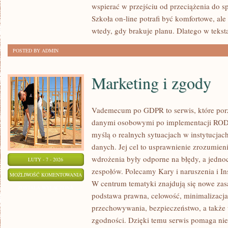
wspierać w przejściu od przeciążenia do s
ROZWÓJ
Szkoła on-line potrafi być komfortowe, ale
wtedy, gdy brakuje planu. Dlatego w tekst
POSTED BY ADMIN
Marketing i zgody
Vademecum po GDPR to serwis, które po
danymi osobowymi po implementacji RODO.
myślą o realnych sytuacjach w instytucjac
danych. Jej cel to usprawnienie zrozumien
wdrożenia były odporne na błędy, a jedno
LUTY - 7 - 2026
zespołów. Polecamy Kary i naruszenia i I
MARKETING
MOŻLIWOŚĆ KOMENTOWANIA
W centrum tematyki znajdują się nowe zas
I
ZOSTAŁA WYŁĄCZONA
podstawa prawna, celowość, minimalizacja
ZGODY
przechowywania, bezpieczeństwo, a także
zgodności. Dzięki temu serwis pomaga nie 