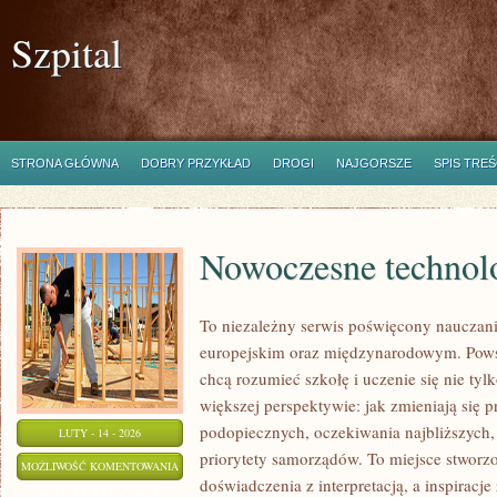
Szpital
STRONA GŁÓWNA
DOBRY PRZYKŁAD
DROGI
NAJGORSZE
SPIS TREŚ
Nowoczesne technolo
To niezależny serwis poświęcony nauczani
europejskim oraz międzynarodowym. Powst
chcą rozumieć szkołę i uczenie się nie tylk
większej perspektywie: jak zmieniają się 
podopiecznych, oczekiwania najbliższych
LUTY - 14 - 2026
priorytety samorządów. To miejsce stworzo
NOWOCZESNE
MOŻLIWOŚĆ KOMENTOWANIA
doświadczenia z interpretacją, a inspiracj
TECHNOLOGIE
ZOSTAŁA WYŁĄCZONA