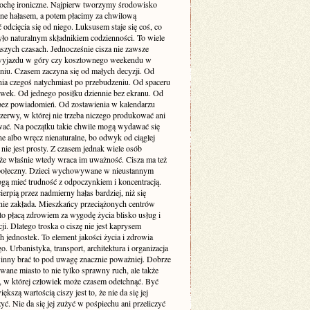
rochę ironiczne. Najpierw tworzymy środowisko
one hałasem, a potem płacimy za chwilową
odcięcia się od niego. Luksusem staje się coś, co
yło naturalnym składnikiem codzienności. To wiele
szych czasach. Jednocześnie cisza nie zawsze
yjazdu w góry czy kosztownego weekendu w
niu. Czasem zaczyna się od małych decyzji. Od
nia czegoś natychmiast po przebudzeniu. Od spaceru
awek. Od jednego posiłku dziennie bez ekranu. Od
bez powiadomień. Od zostawienia w kalendarzu
rzerwy, w której nie trzeba niczego produkować ani
ć. Na początku takie chwile mogą wydawać się
e albo wręcz nienaturalne, bo odwyk od ciągłej
 nie jest prosty. Z czasem jednak wiele osób
że właśnie wtedy wraca im uważność. Cisza ma też
ołeczny. Dzieci wychowywane w nieustannym
gą mieć trudność z odpoczynkiem i koncentracją.
ierpią przez nadmierny hałas bardziej, niż się
ie zakłada. Mieszkańcy przeciążonych centrów
to płacą zdrowiem za wygodę życia blisko usług i
i. Dlatego troska o ciszę nie jest kaprysem
 jednostek. To element jakości życia i zdrowia
o. Urbanistyka, transport, architektura i organizacja
inny brać to pod uwagę znacznie poważniej. Dobrze
wane miasto to nie tylko sprawny ruch, ale także
ń, w której człowiek może czasem odetchnąć. Być
ększą wartością ciszy jest to, że nie da się jej
yć. Nie da się jej zużyć w pośpiechu ani przeliczyć