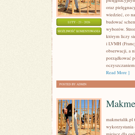
pielęgnacyjnym
oraz pielęgnacy
wiedzieć, co na
budować schema
LUTY - 23 - 2026
wyborów. Stron
PROCTER
MOŻLIWOŚĆ KOMENTOWANIA
którym liczy si
&
ZOSTAŁA WYŁĄCZONA
i LVMH (Francj
GAMBLE
obserwacji, a 
(P&G)
porządkować po
(USA)
oczyszczaniem,
Read More ]
POSTED BY ADMIN
Makmet
makmetalik.pl 
wykorzystania 
miejsce dla osó