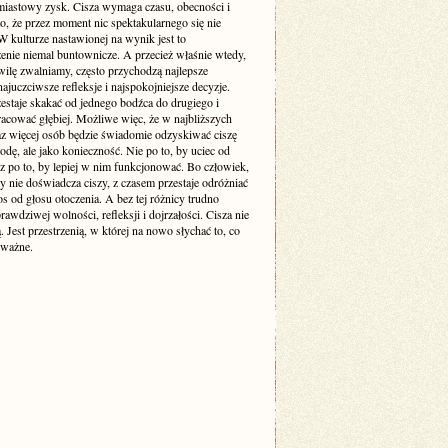
miastowy zysk. Cisza wymaga czasu, obecności i
o, że przez moment nic spektakularnego się nie
 kulturze nastawionej na wynik jest to
enie niemal buntownicze. A przecież właśnie wtedy,
wilę zwalniamy, często przychodzą najlepsze
ajuczciwsze refleksje i najspokojniejsze decyzje.
estaje skakać od jednego bodźca do drugiego i
racować głębiej. Możliwe więc, że w najbliższych
raz więcej osób będzie świadomie odzyskiwać ciszę
odę, ale jako konieczność. Nie po to, by uciec od
cz po to, by lepiej w nim funkcjonować. Bo człowiek,
y nie doświadcza ciszy, z czasem przestaje odróżniać
s od głosu otoczenia. A bez tej różnicy trudno
awdziwej wolności, refleksji i dojrzałości. Cisza nie
ą. Jest przestrzenią, w której na nowo słychać to, co
 ważne.