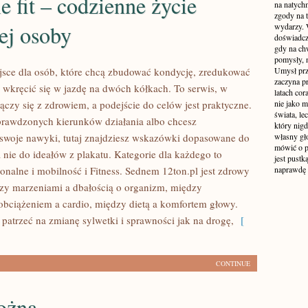
le fit – codzienne życie
na natych
zgody na t
ej osoby
wydarzy. W
doświadcz
gdy na ch
pomysły, n
ejsce dla osób, które chcą zbudować kondycję, zredukować
Umysł prz
zaczyna p
z wkręcić się w jazdę na dwóch kółkach. To serwis, w
latach co
łączy się z zdrowiem, a podejście do celów jest praktyczne.
nie jako m
świata, le
sprawdzonych kierunków działania albo chcesz
który nigd
woje nawyki, tutaj znajdziesz wskazówki dopasowane do
własny gło
mówić o pr
 nie do ideałów z plakatu. Kategorie dla każdego to
jest pustk
onalne i mobilność i Fitness. Sednem 12ton.pl jest zdrowy
naprawdę
zy marzeniami a dbałością o organizm, między
obciążeniem a cardio, między dietą a komfortem głowy.
patrzeć na zmianę sylwetki i sprawności jak na drogę,
[
CONTINUE
ożna