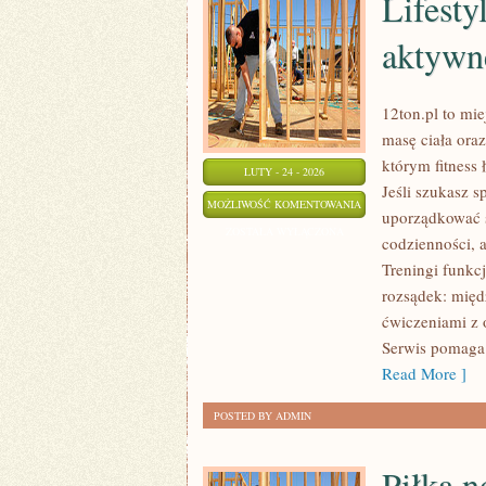
Lifesty
aktywn
12ton.pl to mi
masę ciała ora
którym fitness 
LUTY - 24 - 2026
Jeśli szukasz 
LIFESTYLE
MOŻLIWOŚĆ KOMENTOWANIA
uporządkować s
FIT
ZOSTAŁA WYŁĄCZONA
codzienności, a
–
Treningi funkcj
CODZIENNE
rozsądek: międ
ŻYCIE
ćwiczeniami z 
AKTYWNEJ
Serwis pomaga 
OSOBY
Read More ]
POSTED BY ADMIN
Piłka n