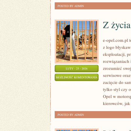
POSTED BY ADMIN
Z życi
e-opel.com.pl t
z logo błyskaw
eksploatacji, 
rozwiązaniach i
zrozumieć swoj
LUTY - 25 - 2026
serwisowe oraz
Z
MOŻLIWOŚĆ KOMENTOWANIA
zacięcie do sa
ŻYCIA
ZOSTAŁA WYŁĄCZONA
tylko styl czy 
UŻYTKOWNIKÓW
Opel w motorsp
kierowców, jak 
POSTED BY ADMIN