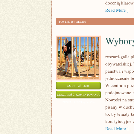
docenią klarow
Read More ]
POSTED BY ADMIN
Wybory
ryszard-galla.p
obywatelskiej.
państwa i wspól
jednocześnie b
W centrum pozo
LUTY - 25 - 2026
podejmowane na
WYBORY
MOŻLIWOŚĆ KOMENTOWANIA
Nowości na stro
I
ZOSTAŁA WYŁĄCZONA
pisany w duchu
KAMPANIE
to, by tematy t
konstytucyjne 
Read More ]