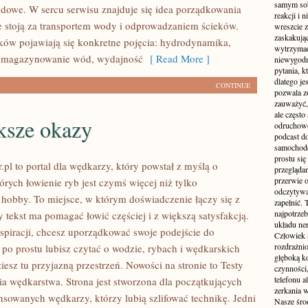
samym sobą
owe. W sercu serwisu znajduje się idea porządkowania
reakcji i
e stoją za transportem wody i odprowadzaniem ścieków.
wreszcie 
zaskakując
ków pojawiają się konkretne pojęcia: hydrodynamika,
wytrzymać
i, magazynowanie wód, wydajność
[ Read More ]
niewygodn
pytania, k
dlatego je
CONTINUE
pozwala z
zauważyć, 
ale częst
ksze okazy
odruchowo
podcast do
samochode
prostu się
.pl to portal dla wędkarzy, który powstał z myślą o
przegląda
przerwie 
órych łowienie ryb jest czymś więcej niż tylko
odczytywan
bby. To miejsce, w którym doświadczenie łączy się z
zapełnić.
najpotrzeb
 tekst ma pomagać łowić częściej i z większą satysfakcją.
układu ne
nspiracji, chcesz uporządkować swoje podejście do
Człowiek 
rozdrażnio
 po prostu lubisz czytać o wodzie, rybach i wędkarskich
głęboką ko
ziesz tu przyjazną przestrzeń. Nowości na stronie to Testy
czynności,
telefonu 
ria wędkarstwa. Strona jest stworzona dla początkujących
zerkania w
nsowanych wędkarzy, którzy lubią szlifować technikę. Jedni
Nasze śro