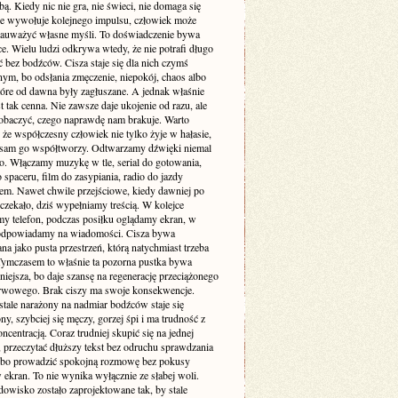
. Kiedy nic nie gra, nie świeci, nie domaga się
 nie wywołuje kolejnego impulsu, człowiek może
zauważyć własne myśli. To doświadczenie bywa
e. Wielu ludzi odkrywa wtedy, że nie potrafi długo
 bez bodźców. Cisza staje się dla nich czymś
ym, bo odsłania zmęczenie, niepokój, chaos albo
tóre od dawna były zagłuszane. A jednak właśnie
st tak cenna. Nie zawsze daje ukojenie od razu, ale
obaczyć, czego naprawdę nam brakuje. Warto
że współczesny człowiek nie tylko żyje w hałasie,
o sam go współtworzy. Odtwarzamy dźwięki niemal
. Włączamy muzykę w tle, serial do gotowania,
 spaceru, film do zasypiania, radio do jazdy
m. Nawet chwile przejściowe, kiedy dawniej po
 czekało, dziś wypełniamy treścią. W kolejce
my telefon, podczas posiłku oglądamy ekran, w
odpowiadamy na wiadomości. Cisza bywa
a jako pusta przestrzeń, którą natychmiast trzeba
 Tymczasem to właśnie ta pozorna pustka bywa
niejsza, bo daje szansę na regenerację przeciążonego
rwowego. Brak ciszy ma swoje konsekwencje.
stale narażony na nadmiar bodźców staje się
ny, szybciej się męczy, gorzej śpi i ma trudność z
ncentracją. Coraz trudniej skupić się na jednej
 przeczytać dłuższy tekst bez odruchu sprawdzania
albo prowadzić spokojną rozmowę bez pokusy
 ekran. To nie wynika wyłącznie ze słabej woli.
dowisko zostało zaprojektowane tak, by stale