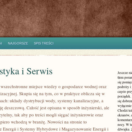
I
NAJGORSZE
SPIS TREŚCI
tyka i Serwis
Jeszcze n
tłem poran
się pomię
o wszechstronne miejsce wiedzy o gospodarce wodnej oraz
podróży i 
często pr
lizacyjnej. Skupia się na tym, co w praktyce oblicza się w
porządek. 
nach: układy dystrybucji wody, systemy kanalizacyjne, a
się dobre
wyłącznie
ję deszczową. Całość jest opisana w sposób inżynierski, ale
Chodzi te
ytelny, tak aby po treści mogli sięgać inżynierowie oraz
ekranów, 
komentarzy
opiero wchodzą w branżę. Nowości na stronie to
nocy. W ta
 Energii i Systemy Hybrydowe i Magazynowanie Energii i
dźwięku. 