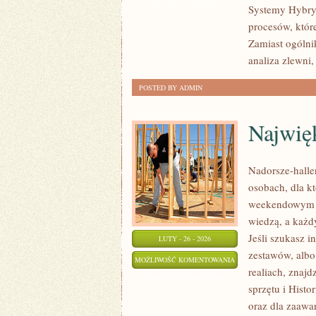
Systemy Hybryd
SERWIS
procesów, któr
Zamiast ogólni
analiza zlewn
POSTED BY ADMIN
Najwię
Nadorsze-haller
osobach, dla kt
weekendowym ho
wiedzą, a każdy
Jeśli szukasz i
LUTY - 26 - 2026
zestawów, albo
NAJWIĘKSZE
MOŻLIWOŚĆ KOMENTOWANIA
realiach, znajd
OKAZY
ZOSTAŁA WYŁĄCZONA
sprzętu i Histo
oraz dla zaawa