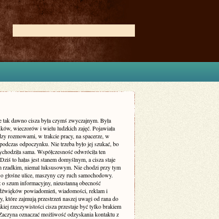
ie tak dawno cisza była czymś zwyczajnym. Była
ków, wieczorów i wielu ludzkich zajęć. Pojawiała
dzy rozmowami, w trakcie pracy, na spacerze, w
podczas odpoczynku. Nie trzeba było jej szukać, bo
zychodziła sama. Współczesność odwróciła ten
Dziś to hałas jest stanem domyślnym, a cisza staje
m rzadkim, niemal luksusowym. Nie chodzi przy tym
 o głośne ulice, maszyny czy ruch samochodowy.
ż o szum informacyjny, nieustanną obecność
dźwięków powiadomień, wiadomości, reklam i
, które zajmują przestrzeń naszej uwagi od rana do
kiej rzeczywistości cisza przestaje być tylko brakiem
Zaczyna oznaczać możliwość odzyskania kontaktu z