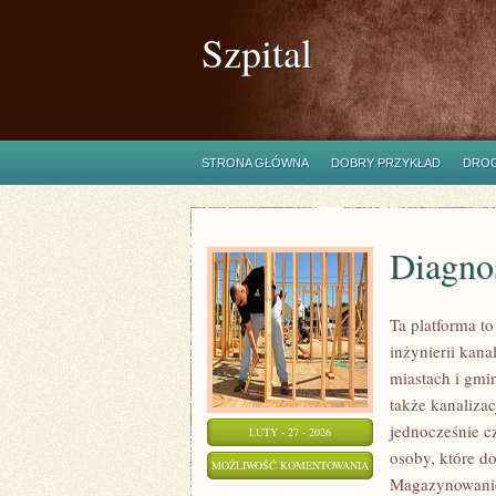
Szpital
STRONA GŁÓWNA
DOBRY PRZYKŁAD
DROG
Diagnos
Ta platforma t
inżynierii kana
miastach i gmi
także kanalizac
jednocześnie cz
LUTY - 27 - 2026
osoby, które d
DIAGNOSTYKA
MOŻLIWOŚĆ KOMENTOWANIA
Magazynowanie
I
ZOSTAŁA WYŁĄCZONA