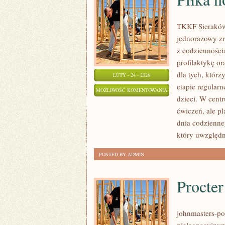
TKKF Sieraków 
jednorazowy zr
z codzienności
profilaktykę or
dla tych, którz
LUTY - 24 - 2026
etapie regular
PIŁKA
MOŻLIWOŚĆ KOMENTOWANIA
dzieci. W centr
NOŻNA
ZOSTAŁA WYŁĄCZONA
ćwiczeń, ale p
dnia codzienn
który uwzględn
POSTED BY ADMIN
Procte
johnmasters-pol