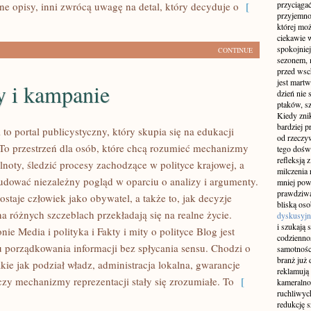
przyciągać
ne opisy, inni zwrócą uwagę na detal, który decyduje o
[
przyjemnoś
której mo
ciekawie w
spokojniej
CONTINUE
sezonem, m
przed wsch
jest martw
 i kampanie
dzień nie
ptaków, sz
Kiedy znik
bardziej p
l to portal publicystyczny, który skupia się na edukacji
od rzeczyw
 To przestrzeń dla osób, które chcą rozumieć mechanizmy
tego doświ
refleksją 
noty, śledzić procesy zachodzące w polityce krajowej, a
milczenia 
udować niezależny pogląd w oparciu o analizy i argumenty.
mniej pow
prawdziwą
staje człowiek jako obywatel, a także to, jak decyzje
bliską os
 różnych szczeblach przekładają się na realne życie.
dyskusyjn
i szukają 
nie Media i polityka i Fakty i mity o polityce Blog jest
codziennoś
 porządkowania informacji bez spłycania sensu. Chodzi o
samotnośc
branż już 
akie jak podział władz, administracja lokalna, gwarancje
reklamują 
czy mechanizmy reprezentacji stały się zrozumiałe. To
[
kameralno
ruchliwyc
redukcję s