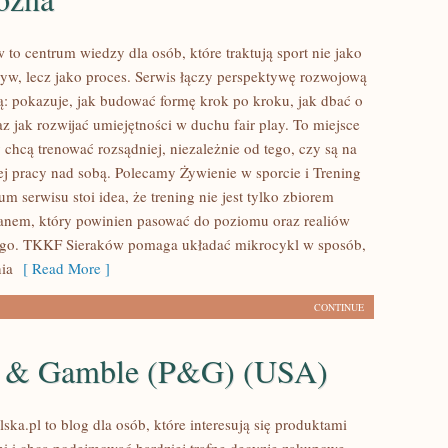
to centrum wiedzy dla osób, które traktują sport nie jako
yw, lecz jako proces. Serwis łączy perspektywę rozwojową
ą: pokazuje, jak budować formę krok po kroku, jak dbać o
az jak rozwijać umiejętności w duchu fair play. To miejsce
y chcą trenować rozsądniej, niezależnie od tego, czy są na
nej pracy nad sobą. Polecamy Żywienie w sporcie i Trening
um serwisu stoi idea, że trening nie jest tylko zbiorem
lanem, który powinien pasować do poziomu oraz realiów
ego. TKKF Sieraków pomaga układać mikrocykl w sposób,
ia
[ Read More ]
CONTINUE
r & Gamble (P&G) (USA)
ska.pl to blog dla osób, które interesują się produktami