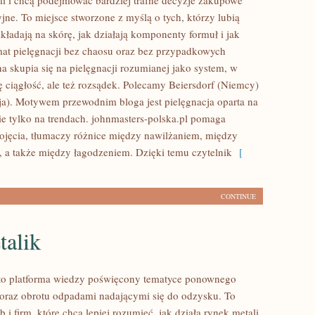
i i chcą podejmować bardziej trafne decyzje zakupowe
jne. To miejsce stworzone z myślą o tych, którzy lubią
kładają na skórę, jak działają komponenty formuł i jak
t pielęgnacji bez chaosu oraz bez przypadkowych
a skupia się na pielęgnacji rozumianej jako system, w
ę ciągłość, ale też rozsądek. Polecamy Beiersdorf (Niemcy)
a). Motywem przewodnim bloga jest pielęgnacja oparta na
nie tylko na trendach. johnmasters-polska.pl pomaga
jęcia, tłumaczy różnice między nawilżaniem, między
 a także między łagodzeniem. Dzięki temu czytelnik
[
CONTINUE
alik
to platforma wiedzy poświęcony tematyce ponownego
oraz obrotu odpadami nadającymi się do odzysku. To
b i firm, które chcą lepiej rozumieć, jak działa rynek metali,