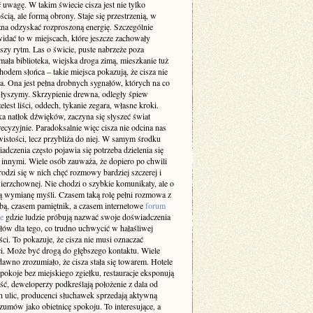
 uwagę. W takim świecie cisza jest nie tylko
cią, ale formą obrony. Staje się przestrzenią, w
żna odzyskać rozproszoną energię. Szczególnie
idać to w miejscach, które jeszcze zachowały
szy rytm. Las o świcie, puste nabrzeże poza
ała biblioteka, wiejska droga zimą, mieszkanie tuż
odem słońca – takie miejsca pokazują, że cisza nie
a. Ona jest pełna drobnych sygnałów, których na co
 słyszymy. Skrzypienie drewna, odległy śpiew
elest liści, oddech, tykanie zegara, własne kroki.
a natłok dźwięków, zaczyna się słyszeć świat
recyzyjnie. Paradoksalnie więc cisza nie odcina nas
istości, lecz przybliża do niej. W samym środku
adczenia często pojawia się potrzeba dzielenia się
z innymi. Wiele osób zauważa, że dopiero po chwili
rodzi się w nich chęć rozmowy bardziej szczerej i
ierzchownej. Nie chodzi o szybkie komunikaty, ale o
 wymianę myśli. Czasem taką rolę pełni rozmowa z
obą, czasem pamiętnik, a czasem internetowe
forum
e
gdzie ludzie próbują nazwać swoje doświadczenia
słów dla tego, co trudno uchwycić w hałaśliwej
ci. To pokazuje, że cisza nie musi oznaczać
i. Może być drogą do głębszego kontaktu. Wiele
dawno zrozumiało, że cisza stała się towarem. Hotele
pokoje bez miejskiego zgiełku, restauracje eksponują
ść, deweloperzy podkreślają położenie z dala od
h ulic, producenci słuchawek sprzedają aktywną
zumów jako obietnicę spokoju. To interesujące, a