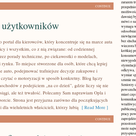
zarazem t
CONTINUE
przepełni
możliwość 
dawniej b
a użytkowników
mówi o na
wymaga w
odosobnie
niewłącza
bez słuch
o portal dla kierowców, który koncentruje się na marce auta
wieczora 
icy i wszystkim, co z nią związane: od codziennej
krótkiej p
konsumowa
przez porady techniczne, po ciekawostki o modelach,
niewygodn
 rynku. To miejsce stworzone dla osób, które chcą lepiej
stymulacji
odkrywa, 
e auto, podejmować trafniejsze decyzje zakupowe i
wymiar sp
 czytać o motoryzacji w sposób konkretny. Blog łączy
szumie mo
Seniorzy c
mochodów z podejściem „na co dzień”, gdzie liczy się nie
powszechn
osiągi, ale też trwałość. Polecamy Sam naprawiam Opla i
miast częs
komunikacj
orcie. Strona jest przyjazna zarówno dla początkujących
wrażliwych
i dla wieluletnich właścicieli, którzy lubią
[ Read More ]
publiczneg
pracy pow
zaprojekto
CONTINUE
przestrze
może najwi
przyspiesz