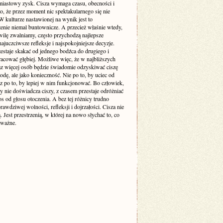
miastowy zysk. Cisza wymaga czasu, obecności i
o, że przez moment nic spektakularnego się nie
 kulturze nastawionej na wynik jest to
enie niemal buntownicze. A przecież właśnie wtedy,
wilę zwalniamy, często przychodzą najlepsze
ajuczciwsze refleksje i najspokojniejsze decyzje.
estaje skakać od jednego bodźca do drugiego i
racować głębiej. Możliwe więc, że w najbliższych
raz więcej osób będzie świadomie odzyskiwać ciszę
odę, ale jako konieczność. Nie po to, by uciec od
cz po to, by lepiej w nim funkcjonować. Bo człowiek,
y nie doświadcza ciszy, z czasem przestaje odróżniać
s od głosu otoczenia. A bez tej różnicy trudno
awdziwej wolności, refleksji i dojrzałości. Cisza nie
ą. Jest przestrzenią, w której na nowo słychać to, co
 ważne.