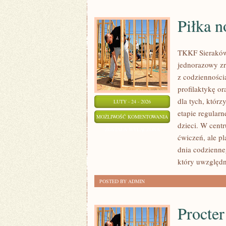
Piłka n
TKKF Sieraków 
jednorazowy zr
z codzienności
profilaktykę or
dla tych, którz
LUTY - 24 - 2026
etapie regular
PIŁKA
MOŻLIWOŚĆ KOMENTOWANIA
dzieci. W centr
NOŻNA
ZOSTAŁA WYŁĄCZONA
ćwiczeń, ale p
dnia codzienn
który uwzględn
POSTED BY ADMIN
Procte