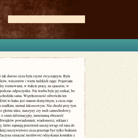
ie tak dawno cisza była czymś zwyczajnym. Była
ków, wieczorów i wielu ludzkich zajęć. Pojawiała
dzy rozmowami, w trakcie pracy, na spacerze, w
podczas odpoczynku. Nie trzeba było jej szukać, bo
zychodziła sama. Współczesność odwróciła ten
Dziś to hałas jest stanem domyślnym, a cisza staje
m rzadkim, niemal luksusowym. Nie chodzi przy tym
 o głośne ulice, maszyny czy ruch samochodowy.
ż o szum informacyjny, nieustanną obecność
dźwięków powiadomień, wiadomości, reklam i
, które zajmują przestrzeń naszej uwagi od rana do
kiej rzeczywistości cisza przestaje być tylko brakiem
Zaczyna oznaczać możliwość odzyskania kontaktu z