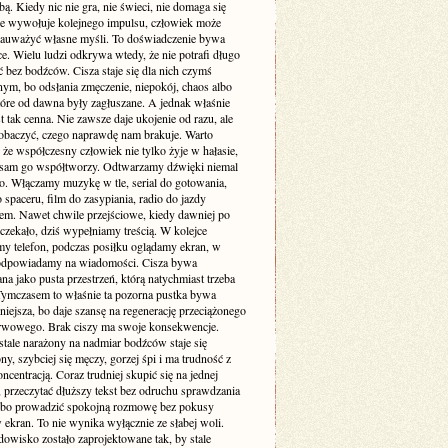
. Kiedy nic nie gra, nie świeci, nie domaga się
 nie wywołuje kolejnego impulsu, człowiek może
zauważyć własne myśli. To doświadczenie bywa
e. Wielu ludzi odkrywa wtedy, że nie potrafi długo
 bez bodźców. Cisza staje się dla nich czymś
ym, bo odsłania zmęczenie, niepokój, chaos albo
tóre od dawna były zagłuszane. A jednak właśnie
st tak cenna. Nie zawsze daje ukojenie od razu, ale
obaczyć, czego naprawdę nam brakuje. Warto
że współczesny człowiek nie tylko żyje w hałasie,
o sam go współtworzy. Odtwarzamy dźwięki niemal
. Włączamy muzykę w tle, serial do gotowania,
 spaceru, film do zasypiania, radio do jazdy
m. Nawet chwile przejściowe, kiedy dawniej po
 czekało, dziś wypełniamy treścią. W kolejce
my telefon, podczas posiłku oglądamy ekran, w
odpowiadamy na wiadomości. Cisza bywa
a jako pusta przestrzeń, którą natychmiast trzeba
 Tymczasem to właśnie ta pozorna pustka bywa
niejsza, bo daje szansę na regenerację przeciążonego
rwowego. Brak ciszy ma swoje konsekwencje.
stale narażony na nadmiar bodźców staje się
ny, szybciej się męczy, gorzej śpi i ma trudność z
ncentracją. Coraz trudniej skupić się na jednej
 przeczytać dłuższy tekst bez odruchu sprawdzania
albo prowadzić spokojną rozmowę bez pokusy
 ekran. To nie wynika wyłącznie ze słabej woli.
dowisko zostało zaprojektowane tak, by stale