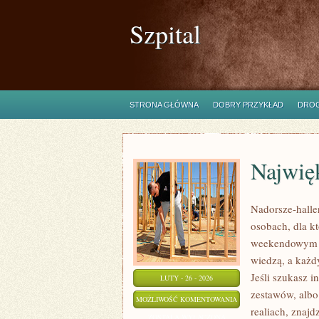
Szpital
STRONA GŁÓWNA
DOBRY PRZYKŁAD
DROG
Najwię
Nadorsze-haller
osobach, dla kt
weekendowym ho
wiedzą, a każdy
Jeśli szukasz i
LUTY - 26 - 2026
zestawów, albo
NAJWIĘKSZE
MOŻLIWOŚĆ KOMENTOWANIA
realiach, znajd
OKAZY
ZOSTAŁA WYŁĄCZONA