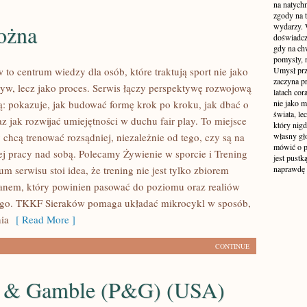
na natych
zgody na t
ożna
wydarzy. W
doświadcz
gdy na ch
pomysły, n
to centrum wiedzy dla osób, które traktują sport nie jako
Umysł prz
zaczyna p
yw, lecz jako proces. Serwis łączy perspektywę rozwojową
latach co
ą: pokazuje, jak budować formę krok po kroku, jak dbać o
nie jako m
świata, le
az jak rozwijać umiejętności w duchu fair play. To miejsce
który nigd
y chcą trenować rozsądniej, niezależnie od tego, czy są na
własny gło
mówić o pr
nej pracy nad sobą. Polecamy Żywienie w sporcie i Trening
jest pustk
um serwisu stoi idea, że trening nie jest tylko zbiorem
naprawdę
lanem, który powinien pasować do poziomu oraz realiów
ego. TKKF Sieraków pomaga układać mikrocykl w sposób,
ia
[ Read More ]
CONTINUE
r & Gamble (P&G) (USA)