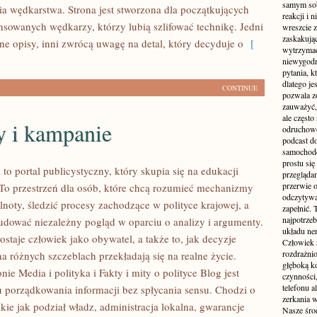
samym sobą
ria wędkarstwa. Strona jest stworzona dla początkujących
reakcji i
nsowanych wędkarzy, którzy lubią szlifować technikę. Jedni
wreszcie 
zaskakując
ne opisy, inni zwrócą uwagę na detal, który decyduje o
[
wytrzymać
niewygodn
pytania, k
dlatego je
CONTINUE
pozwala z
zauważyć, 
ale częst
 i kampanie
odruchowo
podcast do
samochode
prostu się
l to portal publicystyczny, który skupia się na edukacji
przegląda
przerwie 
 To przestrzeń dla osób, które chcą rozumieć mechanizmy
odczytywan
noty, śledzić procesy zachodzące w polityce krajowej, a
zapełnić.
najpotrzeb
udować niezależny pogląd w oparciu o analizy i argumenty.
układu ne
staje człowiek jako obywatel, a także to, jak decyzje
Człowiek 
rozdrażnio
 różnych szczeblach przekładają się na realne życie.
głęboką ko
nie Media i polityka i Fakty i mity o polityce Blog jest
czynności,
telefonu 
 porządkowania informacji bez spłycania sensu. Chodzi o
zerkania w
akie jak podział władz, administracja lokalna, gwarancje
Nasze śro