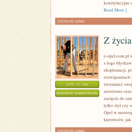
konstytucyjne 
Read More ]
POSTED BY ADMIN
Z życi
e-opel.com.pl t
z logo błyskaw
eksploatacji, 
rozwiązaniach i
zrozumieć swoj
LUTY - 25 - 2026
serwisowe oraz
Z
MOŻLIWOŚĆ KOMENTOWANIA
zacięcie do sa
ŻYCIA
ZOSTAŁA WYŁĄCZONA
tylko styl czy 
UŻYTKOWNIKÓW
Opel w motorsp
kierowców, jak 
POSTED BY ADMIN