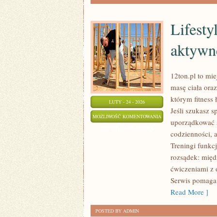
Lifesty
aktywn
12ton.pl to mi
masę ciała ora
którym fitness 
LUTY - 24 - 2026
Jeśli szukasz 
LIFESTYLE
MOŻLIWOŚĆ KOMENTOWANIA
uporządkować s
FIT
ZOSTAŁA WYŁĄCZONA
codzienności, a
–
Treningi funkcj
CODZIENNE
rozsądek: międ
ŻYCIE
ćwiczeniami z 
AKTYWNEJ
Serwis pomaga 
OSOBY
Read More ]
POSTED BY ADMIN