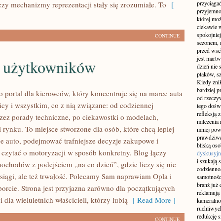
przyciągać
czy mechanizmy reprezentacji stały się zrozumiałe. To
[
przyjemnoś
której mo
ciekawie w
spokojniej
CONTINUE
sezonem, m
przed wsch
jest martw
a użytkowników
dzień nie
ptaków, sz
Kiedy znik
bardziej p
o portal dla kierowców, który koncentruje się na marce auta
od rzeczyw
icy i wszystkim, co z nią związane: od codziennej
tego doświ
refleksją 
przez porady techniczne, po ciekawostki o modelach,
milczenia 
 rynku. To miejsce stworzone dla osób, które chcą lepiej
mniej pow
prawdziwą
e auto, podejmować trafniejsze decyzje zakupowe i
bliską os
 czytać o motoryzacji w sposób konkretny. Blog łączy
dyskusyjn
i szukają 
mochodów z podejściem „na co dzień”, gdzie liczy się nie
codziennoś
osiągi, ale też trwałość. Polecamy Sam naprawiam Opla i
samotnośc
branż już 
orcie. Strona jest przyjazna zarówno dla początkujących
reklamują 
i dla wieluletnich właścicieli, którzy lubią
[ Read More ]
kameralno
ruchliwyc
redukcję s
CONTINUE