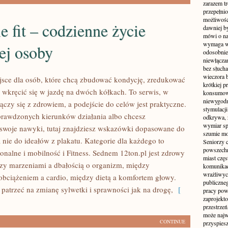
zarazem t
przepełni
możliwość 
le fit – codzienne życie
dawniej b
mówi o na
wymaga w
ej osoby
odosobnie
niewłącza
bez słuch
wieczora 
ejsce dla osób, które chcą zbudować kondycję, zredukować
krótkiej p
z wkręcić się w jazdę na dwóch kółkach. To serwis, w
konsumowa
niewygodn
łączy się z zdrowiem, a podejście do celów jest praktyczne.
stymulacji
sprawdzonych kierunków działania albo chcesz
odkrywa, 
wymiar sp
woje nawyki, tutaj znajdziesz wskazówki dopasowane do
szumie mo
 nie do ideałów z plakatu. Kategorie dla każdego to
Seniorzy c
powszechn
onalne i mobilność i Fitness. Sednem 12ton.pl jest zdrowy
miast częs
zy marzeniami a dbałością o organizm, między
komunikacj
wrażliwych
obciążeniem a cardio, między dietą a komfortem głowy.
publiczneg
patrzeć na zmianę sylwetki i sprawności jak na drogę,
[
pracy pow
zaprojekto
przestrze
może najwi
CONTINUE
przyspiesz