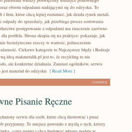
to platforma wiedzy poświęcony tematyce ponownego
oraz obrotu odpadami nadającymi się do odzysku. To
b i firm, które chcą lepiej rozumieć, jak działa rynek metali,
ć odpady do sprzedaży, jak przebiega proces sortowania
 właściwe postępowanie z odpadami ma znaczenie zarówno
i dla portfela. Strona skupia się na praktyce: pokazuje, jak
nie bezużyteczne rzeczy w wartość, jednocześnie
kularność. Ciekawe kategorie to Najczęstsze błędy i Rodzaje
 ideą makmetalik.pl jest to, że recykling to nie
sło, ale konkretne działania. Zamiast ogólników, serwis
 jest materiał do odzysku
[ Read More ]
CONTINUE
wne Pisanie Ręczne
tchniony serwis dla osób, które chcą ilustrować i pisać
ób przyjemny. To miejsce powstało z myślą o tych, którzy
łówka, cenią papier i chcą budować własny podpis w