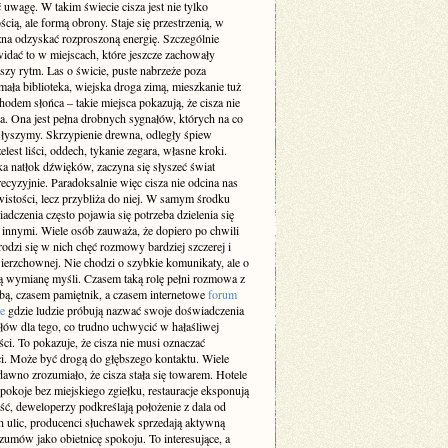
 uwagę. W takim świecie cisza jest nie tylko
cią, ale formą obrony. Staje się przestrzenią, w
żna odzyskać rozproszoną energię. Szczególnie
idać to w miejscach, które jeszcze zachowały
szy rytm. Las o świcie, puste nabrzeże poza
ała biblioteka, wiejska droga zimą, mieszkanie tuż
odem słońca – takie miejsca pokazują, że cisza nie
a. Ona jest pełna drobnych sygnałów, których na co
 słyszymy. Skrzypienie drewna, odległy śpiew
elest liści, oddech, tykanie zegara, własne kroki.
a natłok dźwięków, zaczyna się słyszeć świat
recyzyjnie. Paradoksalnie więc cisza nie odcina nas
istości, lecz przybliża do niej. W samym środku
adczenia często pojawia się potrzeba dzielenia się
z innymi. Wiele osób zauważa, że dopiero po chwili
rodzi się w nich chęć rozmowy bardziej szczerej i
ierzchownej. Nie chodzi o szybkie komunikaty, ale o
 wymianę myśli. Czasem taką rolę pełni rozmowa z
obą, czasem pamiętnik, a czasem internetowe
forum
e
gdzie ludzie próbują nazwać swoje doświadczenia
słów dla tego, co trudno uchwycić w hałaśliwej
ci. To pokazuje, że cisza nie musi oznaczać
i. Może być drogą do głębszego kontaktu. Wiele
dawno zrozumiało, że cisza stała się towarem. Hotele
pokoje bez miejskiego zgiełku, restauracje eksponują
ść, deweloperzy podkreślają położenie z dala od
h ulic, producenci słuchawek sprzedają aktywną
zumów jako obietnicę spokoju. To interesujące, a