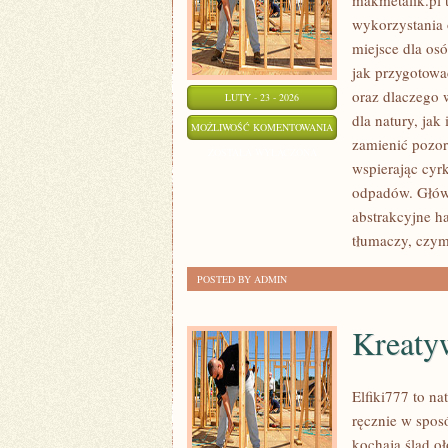
makmetalik.pl 
wykorzystania 
miejsce dla osó
jak przygotowa
oraz dlaczego
LUTY - 23 - 2026
dla natury, jak 
MAKMETALIK
MOŻLIWOŚĆ KOMENTOWANIA
zamienić pozor
ZOSTAŁA WYŁĄCZONA
wspierając cyr
odpadów. Główną
abstrakcyjne ha
tłumaczy, czym
POSTED BY ADMIN
Kreaty
Elfiki777 to na
ręcznie w spos
kochają ślad o