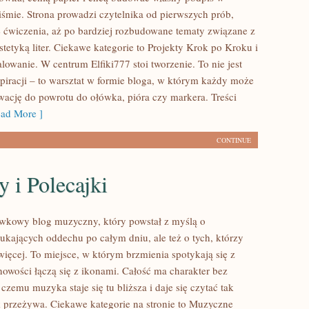
iśmie. Strona prowadzi czytelnika od pierwszych prób,
e ćwiczenia, aż po bardziej rozbudowane tematy związane z
tetyką liter. Ciekawe kategorie to Projekty Krok po Kroku i
owanie. W centrum Elfiki777 stoi tworzenie. To nie jest
spiracji – to warsztat w formie bloga, w którym każdy może
ację do powrotu do ołówka, pióra czy markera. Treści
ad More ]
CONTINUE
y i Polecajki
ywkowy blog muzyczny, który powstał z myślą o
zukających oddechu po całym dniu, ale też o tych, którzy
więcej. To miejsce, w którym brzmienia spotykają się z
nowości łączą się z ikonami. Całość ma charakter bez
 czemu muzyka staje się tu bliższa i daje się czytać tak
k przeżywa. Ciekawe kategorie na stronie to Muzyczne