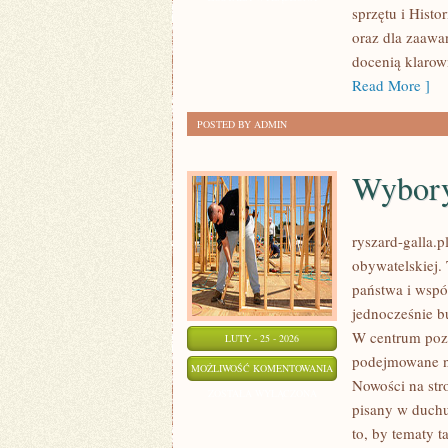
sprzętu i Histo
oraz dla zaawa
docenią klarow
Read More ]
POSTED BY ADMIN
Wybory
ryszard-galla.p
obywatelskiej.
państwa i wspól
jednocześnie b
W centrum pozo
LUTY - 25 - 2026
podejmowane na
WYBORY
MOŻLIWOŚĆ KOMENTOWANIA
Nowości na stro
I
ZOSTAŁA WYŁĄCZONA
pisany w duchu
KAMPANIE
to, by tematy t