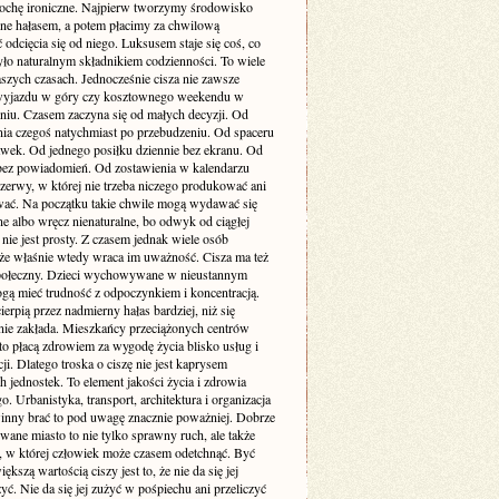
rochę ironiczne. Najpierw tworzymy środowisko
one hałasem, a potem płacimy za chwilową
odcięcia się od niego. Luksusem staje się coś, co
yło naturalnym składnikiem codzienności. To wiele
szych czasach. Jednocześnie cisza nie zawsze
yjazdu w góry czy kosztownego weekendu w
niu. Czasem zaczyna się od małych decyzji. Od
nia czegoś natychmiast po przebudzeniu. Od spaceru
awek. Od jednego posiłku dziennie bez ekranu. Od
bez powiadomień. Od zostawienia w kalendarzu
rzerwy, w której nie trzeba niczego produkować ani
ć. Na początku takie chwile mogą wydawać się
e albo wręcz nienaturalne, bo odwyk od ciągłej
 nie jest prosty. Z czasem jednak wiele osób
że właśnie wtedy wraca im uważność. Cisza ma też
ołeczny. Dzieci wychowywane w nieustannym
gą mieć trudność z odpoczynkiem i koncentracją.
ierpią przez nadmierny hałas bardziej, niż się
ie zakłada. Mieszkańcy przeciążonych centrów
to płacą zdrowiem za wygodę życia blisko usług i
i. Dlatego troska o ciszę nie jest kaprysem
 jednostek. To element jakości życia i zdrowia
o. Urbanistyka, transport, architektura i organizacja
inny brać to pod uwagę znacznie poważniej. Dobrze
wane miasto to nie tylko sprawny ruch, ale także
ń, w której człowiek może czasem odetchnąć. Być
ększą wartością ciszy jest to, że nie da się jej
yć. Nie da się jej zużyć w pośpiechu ani przeliczyć