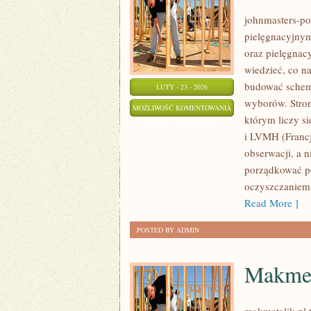
johnmasters-pol
pielęgnacyjnym
oraz pielęgnacy
wiedzieć, co na
budować schema
LUTY - 23 - 2026
wyborów. Stron
PROCTER
MOŻLIWOŚĆ KOMENTOWANIA
którym liczy si
&
ZOSTAŁA WYŁĄCZONA
i LVMH (Francj
GAMBLE
obserwacji, a 
(P&G)
porządkować po
(USA)
oczyszczaniem,
Read More ]
POSTED BY ADMIN
Makmet