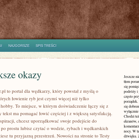
I
NAJGORSZE
SPIS TREŚCI
ksze okazy
Jeszcze n
tłem poran
się pomię
.pl to portal dla wędkarzy, który powstał z myślą o
podróży i 
często pr
órych łowienie ryb jest czymś więcej niż tylko
porządek. 
bby. To miejsce, w którym doświadczenie łączy się z
się dobre
wyłącznie
 tekst ma pomagać łowić częściej i z większą satysfakcją.
Chodzi te
nspiracji, chcesz uporządkować swoje podejście do
ekranów, 
komentarzy
 po prostu lubisz czytać o wodzie, rybach i wędkarskich
nocy. W ta
ziesz tu przyjazną przestrzeń. Nowości na stronie to Testy
dźwięku. 