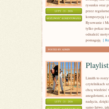
rysunku oraz p
przez regularn
LUTY - 21 - 2026
kompozycją i es
KREATYWNE
MOŻLIWOŚĆ KOMENTOWANIA
Rysowanie i Mal
PISANIE
ZOSTAŁA WYŁĄCZONA
tylko pokaz in
RĘCZNE
odnaleźć motyw
pomagają
[ Re
POSTED BY ADMIN
Playlist
Limith to rozr
czytelnikach s
chcą wiedzieć 
anegdotami, a 
nadęcia, dzięki
LUTY - 21 - 2026
samo łatwo, ja
PLAYLISTY
MOŻLIWOŚĆ KOMENTOWANIA