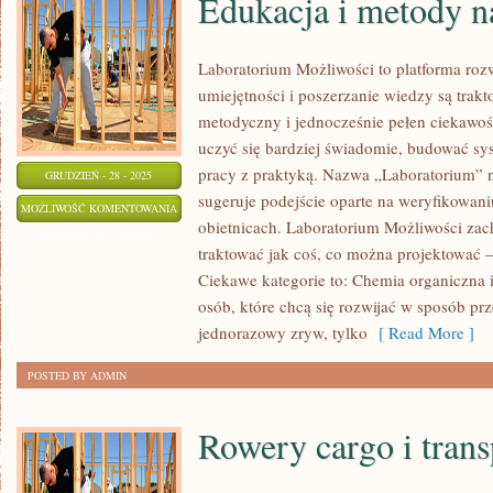
Edukacja i metody n
Laboratorium Możliwości to platforma roz
umiejętności i poszerzanie wiedzy są trak
metodyczny i jednocześnie pełen ciekawoś
uczyć się bardziej świadomie, budować sys
pracy z praktyką. Nazwa „Laboratorium” n
GRUDZIEŃ - 28 - 2025
sugeruje podejście oparte na weryfikowani
EDUKACJA
MOŻLIWOŚĆ KOMENTOWANIA
obietnicach. Laboratorium Możliwości zac
I
ZOSTAŁA WYŁĄCZONA
traktować jak coś, co można projektować –
METODY
Ciekawe kategorie to: Chemia organiczna i
NAUCZANIA
osób, które chcą się rozwijać w sposób pr
jednorazowy zryw, tylko
[ Read More ]
POSTED BY ADMIN
Rowery cargo i tran