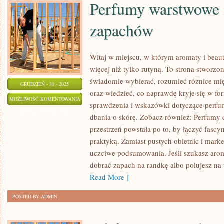
Perfumy warstwowe i
zapachów
Witaj w miejscu, w którym aromaty i beaut
więcej niż tylko rutyną. To strona stworzo
świadomie wybierać, rozumieć różnice m
GRUDZIEŃ - 30 - 2025
oraz wiedzieć, co naprawdę kryje się w for
PERFUMY
MOŻLIWOŚĆ KOMENTOWANIA
sprawdzenia i wskazówki dotyczące perfum
WARSTWOWE
ZOSTAŁA WYŁĄCZONA
dbania o skórę. Zobacz również: Perfumy 
I
przestrzeń powstała po to, by łączyć fasc
LAYERING
praktyką. Zamiast pustych obietnic i mark
ZAPACHÓW
uczciwe podsumowania. Jeśli szukasz arom
dobrać zapach na randkę albo polujesz na t
Read More ]
POSTED BY ADMIN