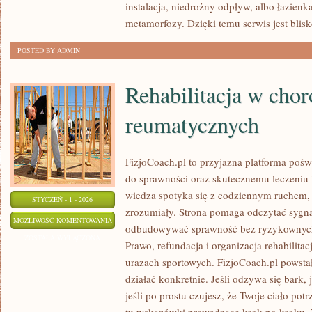
instalacja, niedrożny odpływ, albo łazien
metamorfozy. Dzięki temu serwis jest blis
POSTED BY ADMIN
Rehabilitacja w cho
reumatycznych
FizjoCoach.pl to przyjazna platforma poświ
do sprawności oraz skutecznemu leczeniu 
wiedza spotyka się z codziennym ruchem, a 
STYCZEŃ - 1 - 2026
zrozumiały. Strona pomaga odczytać sygna
REHABILITACJA
MOŻLIWOŚĆ KOMENTOWANIA
odbudowywać sprawność bez ryzykownych 
W
ZOSTAŁA WYŁĄCZONA
Prawo, refundacja i organizacja rehabilitac
CHOROBACH
urazach sportowych. FizjoCoach.pl powstał
REUMATYCZNYCH
działać konkretnie. Jeśli odzywa się bark, j
jeśli po prostu czujesz, że Twoje ciało pot