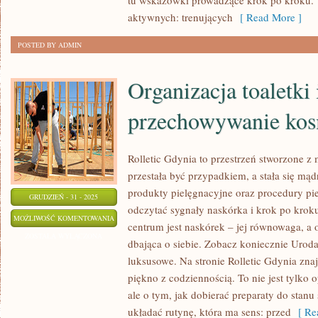
tu wskazówki prowadzące krok po kroku. 
aktywnych: trenujących
[ Read More ]
POSTED BY ADMIN
Organizacja toaletki 
przechowywanie ko
Rolletic Gdynia to przestrzeń stworzone z
przestała być przypadkiem, a stała się mądr
produkty pielęgnacyjne oraz procedury pi
GRUDZIEŃ - 31 - 2025
odczytać sygnały naskórka i krok po kro
ORGANIZACJA
MOŻLIWOŚĆ KOMENTOWANIA
centrum jest naskórek – jej równowaga, a 
TOALETKI
ZOSTAŁA WYŁĄCZONA
dbająca o siebie. Zobacz koniecznie Urod
I
luksusowe. Na stronie Rolletic Gdynia znaj
PRZECHOWYWANIE
piękno z codziennością. To nie jest tylko 
KOSMETYKÓW
ale o tym, jak dobierać preparaty do stanu 
układać rutynę, która ma sens: przed
[ Rea