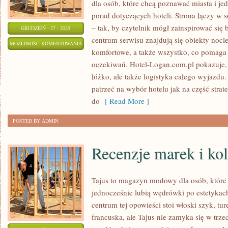
dla osób, które chcą poznawać miasta i je
porad dotyczących hoteli. Strona łączy w s
– tak, by czytelnik mógł zainspirować się
GRUDZIEŃ - 27 - 2025
centrum serwisu znajdują się obiekty noc
KAJAKI,
MOŻLIWOŚĆ KOMENTOWANIA
komfortowe, a także wszystko, co pomag
ŻAGLE
ZOSTAŁA WYŁĄCZONA
oczekiwań. Hotel-Logan.com.pl pokazuje, 
I
łóżko, ale także logistyka całego wyjazdu.
SPŁYWY
patrzeć na wybór hotelu jak na część strateg
RZECZNE
do
[ Read More ]
POSTED BY ADMIN
Recenzje marek i kol
Tajus to magazyn modowy dla osób, które 
jednocześnie lubią wędrówki po estetykach
centrum tej opowieści stoi włoski szyk, tu
francuska, ale Tajus nie zamyka się w trze