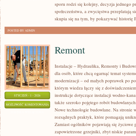
sporu rodzi się kolejny, decyzja jednego
I
społeczeństwa, a zwycięstwa przeplatają s
URBANIZACJI
skupia się na tym, by pokazywać historię 
POSTED BY ADMIN
Remont
Instalacje – Hydraulika, Remonty i Budo
dla osób, które chcą ogarnąć temat system
modernizacji – od małych poprawek po po
którym wiedza łączy się z doświadczeniem,
instrukcje dotyczące instalacji wodno-kana
STYCZEŃ - 1 - 2026
także szeroko pojętego robót budowlanych.
REMONT
MOŻLIWOŚĆ KOMENTOWANIA
Nowe technologie budowlane. Na stronie w
ZOSTAŁA WYŁĄCZONA
rozsądnych praktyk, które pomagają unik
Zamiast ogólników pojawiają się życiowe p
zapowietrzone grzejniki, zbyt niskie para