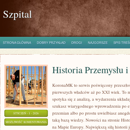
Szpital
STRONA GŁÓWNA
DOBRY PRZYKŁAD
DROGI
NAJGORSZE
SPIS TREŚ
Historia Przemysłu i
KoronaMK to serwis poświęcony przeszłoś
pierwszych władców aż po XXI wiek. To m
spotyka się z analizą, a wydarzenia układaj
szukasz wiarygodnego wprowadzenia po ep
przemian albo po prostu uwielbiasz aneg
STYCZEŃ - 1 - 2026
taką bazą wiedzy. Nowości na stronie Histo
HISTORIA
MOŻLIWOŚĆ KOMENTOWANIA
na Mapie Europy. Największą siłą historii j
PRZEMYSŁU
ZOSTAŁA WYŁĄCZONA