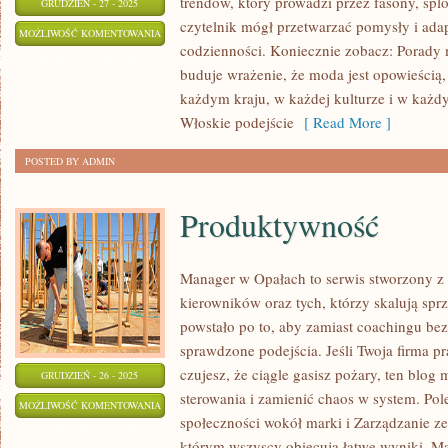
trendów, który prowadzi przez fasony, splo
GRUDZIEŃ - 27 - 2025
czytelnik mógł przetwarzać pomysły i ada
RECENZJE
MOŻLIWOŚĆ KOMENTOWANIA
codzienności. Koniecznie zobacz: Porady 
MAREK
ZOSTAŁA WYŁĄCZONA
buduje wrażenie, że moda jest opowieścią,
I
każdym kraju, w każdej kulturze i w każdy
KOLEKCJI
Włoskie podejście
[ Read More ]
POSTED BY ADMIN
Produktywność
Manager w Opałach to serwis stworzony z m
kierowników oraz tych, którzy skalują spr
powstało po to, aby zamiast coachingu bez 
sprawdzone podejścia. Jeśli Twoja firma p
czujesz, że ciągle gasisz pożary, ten blo
GRUDZIEŃ - 26 - 2025
sterowania i zamienić chaos w system. Po
PRODUKTYWNOŚĆ
MOŻLIWOŚĆ KOMENTOWANIA
społeczności wokół marki i Zarządzanie z
ZOSTAŁA WYŁĄCZONA
którym wszyscy obiecują łatwe wyniki, M