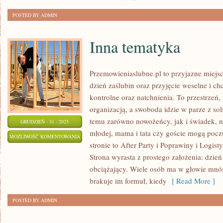
POSTED BY ADMIN
Inna tematyka
Przemowieniaslubne.pl to przyjazne miejsc
dzień zaślubin oraz przyjęcie weselne i ch
kontrolne oraz natchnienia. To przestrzeń, 
organizacją, a swoboda idzie w parze z s
temu zarówno nowożeńcy, jak i świadek, n
GRUDZIEŃ - 31 - 2025
młodej, mama i tata czy goście mogą poczu
INNA
MOŻLIWOŚĆ KOMENTOWANIA
stronie to After Party i Poprawiny i Logist
TEMATYKA
ZOSTAŁA WYŁĄCZONA
Strona wyrasta z prostego założenia: dzień
obciążający. Wiele osób ma w głowie mnós
brakuje im formuł, kiedy
[ Read More ]
POSTED BY ADMIN