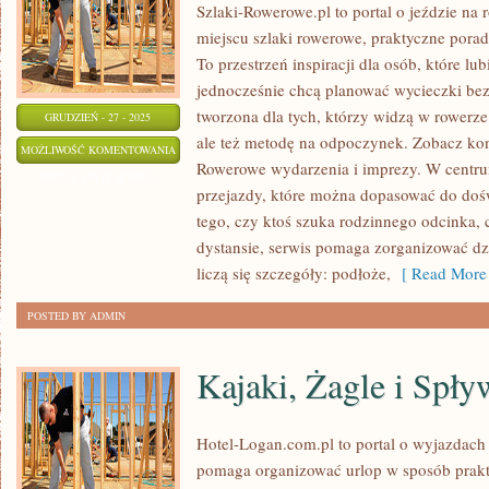
Szlaki-Rowerowe.pl to portal o jeździe na
miejscu szlaki rowerowe, praktyczne pora
To przestrzeń inspiracji dla osób, które lub
jednocześnie chcą planować wycieczki bez
tworzona dla tych, którzy widzą w rowerze 
GRUDZIEŃ - 27 - 2025
ale też metodę na odpoczynek. Zobacz kon
ROWERY
MOŻLIWOŚĆ KOMENTOWANIA
Rowerowe wydarzenia i imprezy. W centru
CARGO
ZOSTAŁA WYŁĄCZONA
przejazdy, które można dopasować do doś
I
tego, czy ktoś szuka rodzinnego odcinka,
TRANSPORT
dystansie, serwis pomaga zorganizować dzi
TOWARÓW
liczą się szczegóły: podłoże,
[ Read More 
POSTED BY ADMIN
Kajaki, Żagle i Spł
Hotel-Logan.com.pl to portal o wyjazdach
pomaga organizować urlop w sposób prakt