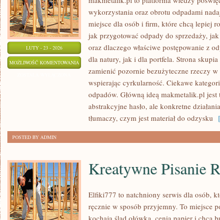
makmetalik.pl to platforma wiedzy poświ
wykorzystania oraz obrotu odpadami nada
miejsce dla osób i firm, które chcą lepiej r
jak przygotować odpady do sprzedaży, jak
oraz dlaczego właściwe postępowanie z o
LUTY - 23 - 2026
dla natury, jak i dla portfela. Strona skupi
MAKMETALIK
MOŻLIWOŚĆ KOMENTOWANIA
zamienić pozornie bezużyteczne rzeczy w 
ZOSTAŁA WYŁĄCZONA
wspierając cyrkularność. Ciekawe kategori
odpadów. Główną ideą makmetalik.pl jest to
abstrakcyjne hasło, ale konkretne działani
tłumaczy, czym jest materiał do odzysku
[
POSTED BY ADMIN
Kreatywne Pisanie 
Elfiki777 to natchniony serwis dla osób, kt
ręcznie w sposób przyjemny. To miejsce po
kochają ślad ołówka, cenią papier i chcą