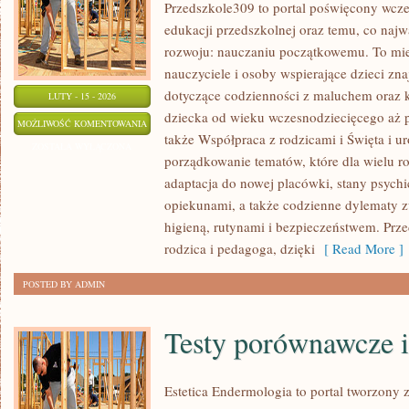
Przedszkole309 to portal poświęcony wcze
edukacji przedszkolnej oraz temu, co najw
rozwoju: nauczaniu początkowemu. To mie
nauczyciele i osoby wspierające dzieci zn
dotyczące codzienności z maluchem oraz k
LUTY - 15 - 2026
dziecka od wieku wczesnodziecięcego aż p
ŚWIĘTA
MOŻLIWOŚĆ KOMENTOWANIA
także Współpraca z rodzicami i Święta i uro
I
ZOSTAŁA WYŁĄCZONA
porządkowanie tematów, które dla wielu r
UROCZYSTOŚCI
adaptacja do nowej placówki, stany psychic
opiekunami, a także codzienne dylematy z
higieną, rutynami i bezpieczeństwem. Prz
rodzica i pedagoga, dzięki
[ Read More ]
POSTED BY ADMIN
Testy porównawcze i
Estetica Endermologia to portal tworzony 