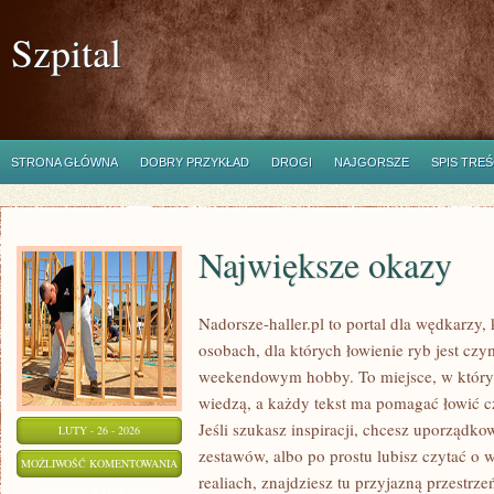
Szpital
STRONA GŁÓWNA
DOBRY PRZYKŁAD
DROGI
NAJGORSZE
SPIS TREŚ
Największe okazy
Nadorsze-haller.pl to portal dla wędkarzy,
osobach, dla których łowienie ryb jest czy
weekendowym hobby. To miejsce, w którym
wiedzą, a każdy tekst ma pomagać łowić czę
Jeśli szukasz inspiracji, chcesz uporządko
LUTY - 26 - 2026
zestawów, albo po prostu lubisz czytać o 
NAJWIĘKSZE
MOŻLIWOŚĆ KOMENTOWANIA
realiach, znajdziesz tu przyjazną przestrze
OKAZY
ZOSTAŁA WYŁĄCZONA