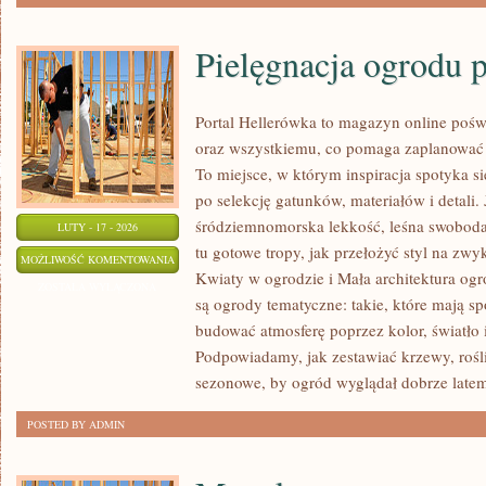
Pielęgnacja ogrodu p
Portal Hellerówka to magazyn online po
oraz wszystkiemu, co pomaga zaplanować
To miejsce, w którym inspiracja spotyka si
po selekcję gatunków, materiałów i detali. J
śródziemnomorska lekkość, leśna swoboda 
LUTY - 17 - 2026
tu gotowe tropy, jak przełożyć styl na zw
PIELĘGNACJA
MOŻLIWOŚĆ KOMENTOWANIA
Kwiaty w ogrodzie i Mała architektura og
OGRODU
ZOSTAŁA WYŁĄCZONA
są ogrody tematyczne: takie, które mają s
PRZEZ
budować atmosferę poprzez kolor, światło
CAŁY
Podpowiadamy, jak zestawiać krzewy, roś
ROK
sezonowe, by ogród wyglądał dobrze latem
POSTED BY ADMIN