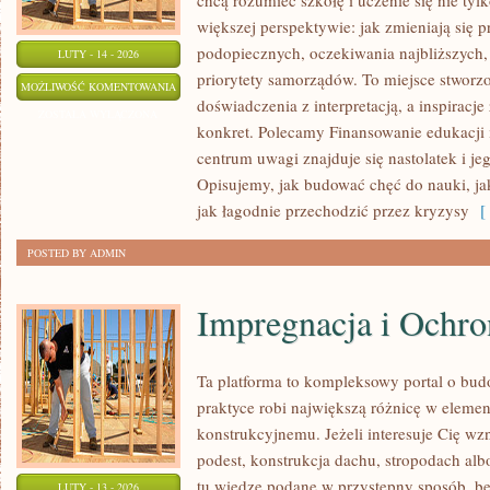
chcą rozumieć szkołę i uczenie się nie tylk
większej perspektywie: jak zmieniają się 
podopiecznych, oczekiwania najbliższych
LUTY - 14 - 2026
priorytety samorządów. To miejsce stworzo
NOWOCZESNE
MOŻLIWOŚĆ KOMENTOWANIA
doświadczenia z interpretacją, a inspiracj
TECHNOLOGIE
ZOSTAŁA WYŁĄCZONA
konkret. Polecamy Finansowanie edukacji i
W
centrum uwagi znajduje się nastolatek i j
EDUKACJI
Opisujemy, jak budować chęć do nauki, ja
jak łagodnie przechodzić przez kryzysy
[ 
POSTED BY ADMIN
Impregnacja i Ochr
Ta platforma to kompleksowy portal o bu
praktyce robi największą różnicę w eleme
konstrukcyjnemu. Jeżeli interesuje Cię w
podest, konstrukcja dachu, stropodach alb
tu wiedzę podane w przystępny sposób, be
LUTY - 13 - 2026