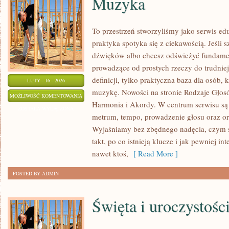
Muzyka
To przestrzeń stworzyliśmy jako serwis e
praktyka spotyka się z ciekawością. Jeśli 
dźwięków albo chcesz odświeżyć fundament
prowadzące od prostych rzeczy do trudniejs
definicji, tylko praktyczna baza dla osób, 
LUTY - 16 - 2026
muzykę. Nowości na stronie Rodzaje Głosó
MUZYKA
MOŻLIWOŚĆ KOMENTOWANIA
Harmonia i Akordy. W centrum serwisu są 
ZOSTAŁA WYŁĄCZONA
metrum, tempo, prowadzenie głosu oraz orie
Wyjaśniamy bez zbędnego nadęcia, czym są
takt, po co istnieją klucze i jak pewniej i
nawet ktoś,
[ Read More ]
POSTED BY ADMIN
Święta i uroczystośc