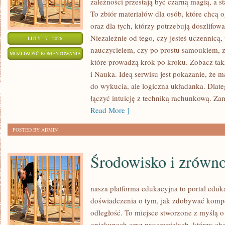
zależności przestają być czarną magią, a st
To zbiór materiałów dla osób, które chcą
oraz dla tych, którzy potrzebują doszlifo
Niezależnie od tego, czy jesteś uczennicą
LUTY - 7 - 2026
nauczycielem, czy po prostu samoukiem, zn
MATEMATYCZNE
MOŻLIWOŚĆ KOMENTOWANIA
które prowadzą krok po kroku. Zobacz takż
CIEKAWOSTKI
ZOSTAŁA WYŁĄCZONA
i Nauka. Ideą serwisu jest pokazanie, że m
I
do wykucia, ale logiczna układanka. Dlateg
ZAGADKI
łączyć intuicję z techniką rachunkową. Za
Read More ]
POSTED BY ADMIN
Środowisko i zrówn
nasza platforma edukacyjna to portal eduk
doświadczenia o tym, jak zdobywać kompe
odległość. To miejsce stworzone z myślą o
opiekunach oraz nauczycielach, którzy c