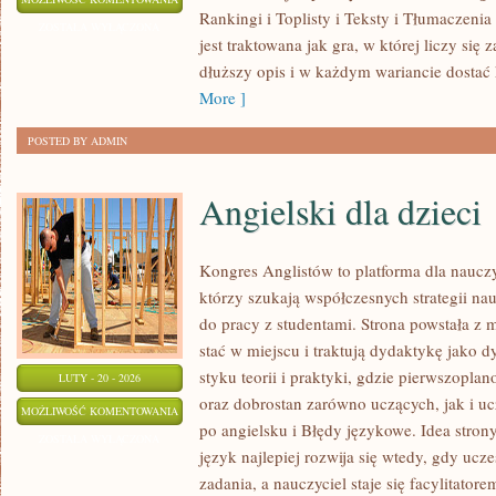
Rankingi i Toplisty i Teksty i Tłumaczeni
I
ZOSTAŁA WYŁĄCZONA
jest traktowana jak gra, w której liczy się
POLECAJKI
dłuższy opis i w każdym wariancie dostać
More ]
POSTED BY ADMIN
Angielski dla dzieci
Kongres Anglistów to platforma dla nauczy
którzy szukają współczesnych strategii na
do pracy z studentami. Strona powstała z 
stać w miejscu i traktują dydaktykę jako 
styku teorii i praktyki, gdzie pierwszopla
LUTY - 20 - 2026
oraz dobrostan zarówno uczących, jak i 
ANGIELSKI
MOŻLIWOŚĆ KOMENTOWANIA
po angielsku i Błędy językowe. Idea strony
DLA
ZOSTAŁA WYŁĄCZONA
język najlepiej rozwija się wtedy, gdy ucz
DZIECI
zadania, a nauczyciel staje się facylitato