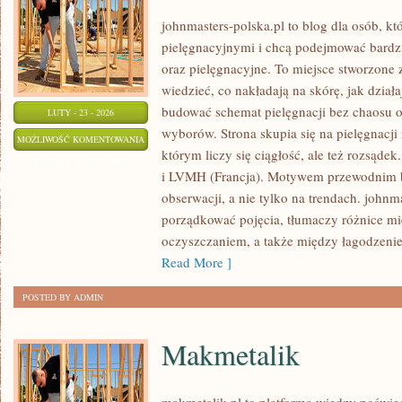
johnmasters-polska.pl to blog dla osób, kt
pielęgnacyjnymi i chcą podejmować bardzi
oraz pielęgnacyjne. To miejsce stworzone z
wiedzieć, co nakładają na skórę, jak dział
budować schemat pielęgnacji bez chaosu 
LUTY - 23 - 2026
wyborów. Strona skupia się na pielęgnacji
PROCTER
MOŻLIWOŚĆ KOMENTOWANIA
którym liczy się ciągłość, ale też rozsąde
&
ZOSTAŁA WYŁĄCZONA
i LVMH (Francja). Motywem przewodnim bl
GAMBLE
obserwacji, a nie tylko na trendach. john
(P&G)
porządkować pojęcia, tłumaczy różnice m
(USA)
oczyszczaniem, a także między łagodzenie
Read More ]
POSTED BY ADMIN
Makmetalik