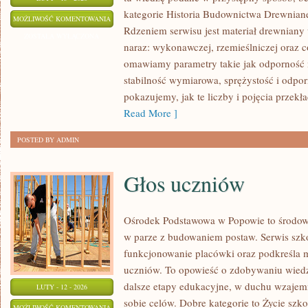
kategorie Historia Budownictwa Drewniane
IMPREGNACJA
MOŻLIWOŚĆ KOMENTOWANIA
Rdzeniem serwisu jest materiał drewniany
I
ZOSTAŁA WYŁĄCZONA
naraz: wykonawczej, rzemieślniczej oraz c
OCHRONA
omawiamy parametry takie jak odporność 
DREWNA
stabilność wymiarowa, sprężystość i odporn
pokazujemy, jak te liczby i pojęcia przekła
Read More ]
POSTED BY ADMIN
Głos uczniów
Ośrodek Podstawowa w Popowie to środowi
w parze z budowaniem postaw. Serwis szk
funkcjonowanie placówki oraz podkreśla mi
uczniów. To opowieść o zdobywaniu wiedz
dalsze etapy edukacyjne, w duchu wzajem
LUTY - 12 - 2026
sobie celów. Dobre kategorie to Życie szk
GŁOS
MOŻLIWOŚĆ KOMENTOWANIA