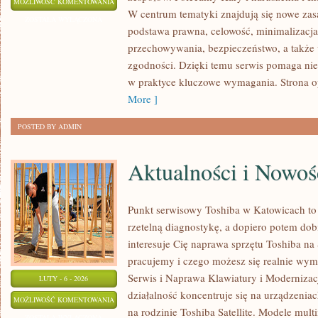
MARKETING
MOŻLIWOŚĆ KOMENTOWANIA
W centrum tematyki znajdują się nowe zas
I
ZOSTAŁA WYŁĄCZONA
podstawa prawna, celowość, minimalizacja
ZGODY
przechowywania, bezpieczeństwo, a także
zgodności. Dzięki temu serwis pomaga nie 
w praktyce kluczowe wymagania. Strona o
More ]
POSTED BY ADMIN
Aktualności i Nowoś
Punkt serwisowy Toshiba w Katowicach to
rzetelną diagnostykę, a dopiero potem dob
interesuje Cię naprawa sprzętu Toshiba na 
pracujemy i czego możesz się realnie wym
Serwis i Naprawa Klawiatury i Modernizacj
LUTY - 6 - 2026
działalność koncentruje się na urządzenia
AKTUALNOŚCI
MOŻLIWOŚĆ KOMENTOWANIA
na rodzinie Toshiba Satellite. Modele mult
I
ZOSTAŁA WYŁĄCZONA