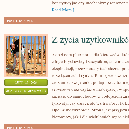
konstytucyjne czy mechanizmy reprezentacj
Read More ]
POSTED BY ADMIN
Z życia użytkownik
e-opel.com.pl to portal dla kierowców, któ
z logo błyskawicy i wszystkim, co z nią z
eksploatacji, przez porady techniczne, po
rozwiązaniach i rynku. To miejsce stworzon
zrozumieć swoje auto, podejmować trafnie
LUTY - 25 - 2026
serwisowe oraz czytać o motoryzacji w sp
Z
MOŻLIWOŚĆ KOMENTOWANIA
zacięcie do samochodów z podejściem „na c
ŻYCIA
ZOSTAŁA WYŁĄCZONA
tylko styl czy osiągi, ale też trwałość. P
UŻYTKOWNIKÓW
Opel w motorsporcie. Strona jest przyjazn
kierowców, jak i dla wieluletnich właściciel
POSTED BY ADMIN