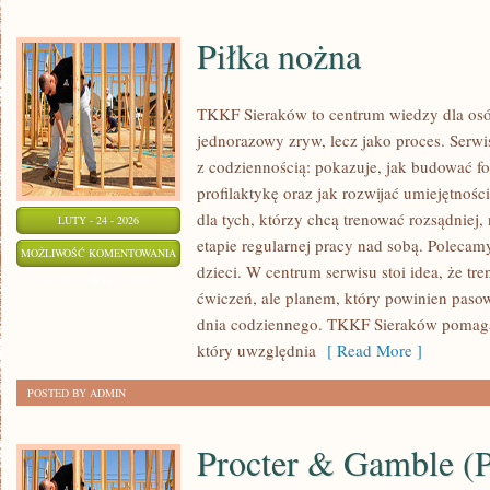
Piłka nożna
TKKF Sieraków to centrum wiedzy dla osób,
jednorazowy zryw, lecz jako proces. Serw
z codziennością: pokazuje, jak budować f
profilaktykę oraz jak rozwijać umiejętnośc
dla tych, którzy chcą trenować rozsądniej, 
LUTY - 24 - 2026
etapie regularnej pracy nad sobą. Polecam
PIŁKA
MOŻLIWOŚĆ KOMENTOWANIA
dzieci. W centrum serwisu stoi idea, że tre
NOŻNA
ZOSTAŁA WYŁĄCZONA
ćwiczeń, ale planem, który powinien paso
dnia codziennego. TKKF Sieraków pomaga
który uwzględnia
[ Read More ]
POSTED BY ADMIN
Procter & Gamble 