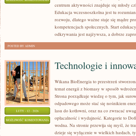
centrum aktywności znajduje się młody czł
UCZNIÓW
ZOSTAŁA WYŁĄCZONA
Edukacja wczesnoszkolna jest tu rozumia
rozwoju, dlatego ważne staje się mądre p
kompetencjach społecznych. Start edukacy
odkrywania jest najżywsza, a dobrze zapr
POSTED BY ADMIN
Technologie i innow
Wikana BioEnergia to przestrzeń stworzon
temat energii z biomasy w sposób wdrożeni
Strona porządkuje wiedzę o tym, jak suro
odpadowego może stać się nośnikiem energ
lasu do kotłowni, oraz na co zwracać uwa
LUTY - 12 - 2026
opłacalność i wydajność. Kategorie to Dofi
TECHNOLOGIE
MOŻLIWOŚĆ KOMENTOWANIA
wodna. Na stronie przewija się myśl, że tr
I
ZOSTAŁA WYŁĄCZONA
dzieje się wyłącznie w wielkich hasłach, 
INNOWACJE