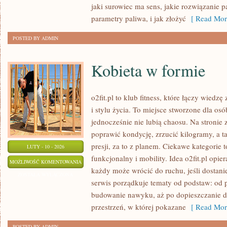
jaki surowiec ma sens, jakie rozwiązanie p
parametry paliwa, i jak złożyć
[ Read Mor
POSTED BY ADMIN
Kobieta w formie
o2fit.pl to klub fitness, które łączy wied
i stylu życia. To miejsce stworzone dla os
jednocześnie nie lubią chaosu. Na stronie 
poprawić kondycję, zrzucić kilogramy, a 
presji, za to z planem. Ciekawe kategorie t
LUTY - 10 - 2026
funkcjonalny i mobility. Idea o2fit.pl opie
KOBIETA
MOŻLIWOŚĆ KOMENTOWANIA
każdy może wrócić do ruchu, jeśli dostan
W
ZOSTAŁA WYŁĄCZONA
serwis porządkuje tematy od podstaw: od 
FORMIE
budowanie nawyku, aż po dopieszczanie de
przestrzeń, w której pokazane
[ Read Mor
POSTED BY ADMIN