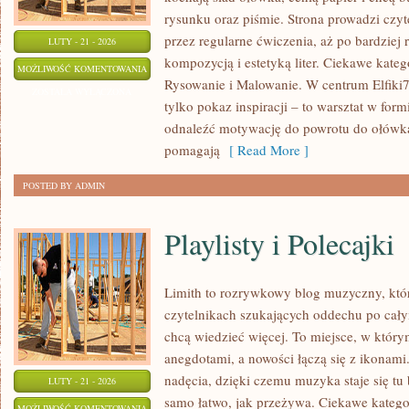
rysunku oraz piśmie. Strona prowadzi czyt
przez regularne ćwiczenia, aż po bardzie
LUTY - 21 - 2026
kompozycją i estetyką liter. Ciekawe kateg
KREATYWNE
MOŻLIWOŚĆ KOMENTOWANIA
Rysowanie i Malowanie. W centrum Elfiki77
PISANIE
ZOSTAŁA WYŁĄCZONA
tylko pokaz inspiracji – to warsztat w fo
RĘCZNE
odnaleźć motywację do powrotu do ołówka,
pomagają
[ Read More ]
POSTED BY ADMIN
Playlisty i Polecajki
Limith to rozrywkowy blog muzyczny, któr
czytelnikach szukających oddechu po całym
chcą wiedzieć więcej. To miejsce, w który
anegdotami, a nowości łączą się z ikonami
nadęcia, dzięki czemu muzyka staje się tu b
LUTY - 21 - 2026
samo łatwo, jak przeżywa. Ciekawe katego
PLAYLISTY
MOŻLIWOŚĆ KOMENTOWANIA