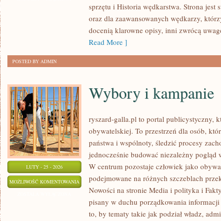
sprzętu i Historia wędkarstwa. Strona jest
oraz dla zaawansowanych wędkarzy, którzy 
docenią klarowne opisy, inni zwrócą uwagę
Read More ]
POSTED BY ADMIN
Wybory i kampanie
ryszard-galla.pl to portal publicystyczny, 
obywatelskiej. To przestrzeń dla osób, k
państwa i wspólnoty, śledzić procesy zach
jednocześnie budować niezależny pogląd w
W centrum pozostaje człowiek jako obywate
LUTY - 25 - 2026
podejmowane na różnych szczeblach przekła
WYBORY
MOŻLIWOŚĆ KOMENTOWANIA
Nowości na stronie Media i polityka i Fakty
I
ZOSTAŁA WYŁĄCZONA
pisany w duchu porządkowania informacji 
KAMPANIE
to, by tematy takie jak podział władz, admi