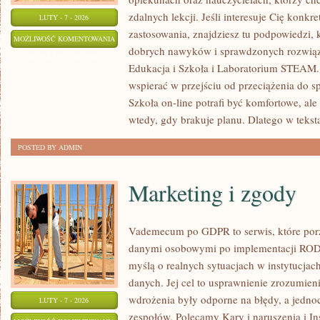
zdalnych lekcji. Jeśli interesuje Cię konkre
LUTY - 7 - 2026
zastosowania, znajdziesz tu podpowiedzi,
ŚRODOWISKO
MOŻLIWOŚĆ KOMENTOWANIA
dobrych nawyków i sprawdzonych rozwiąza
I
ZOSTAŁA WYŁĄCZONA
Edukacja i Szkoła i Laboratorium STEAM. I
ZRÓWNOWAŻONY
wspierać w przejściu od przeciążenia do s
ROZWÓJ
Szkoła on-line potrafi być komfortowe, ale
wtedy, gdy brakuje planu. Dlatego w tekst
POSTED BY ADMIN
Marketing i zgody
Vademecum po GDPR to serwis, które po
danymi osobowymi po implementacji RODO.
myślą o realnych sytuacjach w instytucjac
danych. Jej cel to usprawnienie zrozumien
wdrożenia były odporne na błędy, a jedno
LUTY - 7 - 2026
zespołów. Polecamy Kary i naruszenia i I