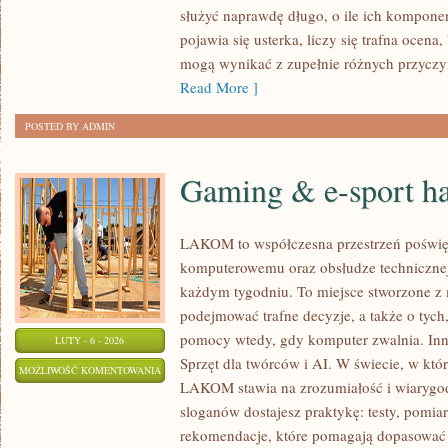
służyć naprawdę długo, o ile ich kompone
NOWOŚCI
pojawia się usterka, liczy się trafna ocen
TOSHIBA
mogą wynikać z zupełnie różnych przyczyn
Read More ]
POSTED BY ADMIN
Gaming & e-sport h
LAKOM to współczesna przestrzeń poświę
komputerowemu oraz obsłudze technicznej
każdym tygodniu. To miejsce stworzone z 
podejmować trafne decyzje, a także o tych
pomocy wtedy, gdy komputer zwalnia. Inn
LUTY - 6 - 2026
Sprzęt dla twórców i AI. W świecie, w któ
GAMING
MOŻLIWOŚĆ KOMENTOWANIA
LAKOM stawia na zrozumiałość i wiarygod
&
ZOSTAŁA WYŁĄCZONA
sloganów dostajesz praktykę: testy, pomia
E-
rekomendacje, które pomagają dopasować 
SPORT