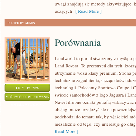
uwagi znajdują się metody aktywizujące, 
uczących
[ Read More ]
POSTED BY ADMIN
Porównania
Landworld to portal stworzony z myślą o 
Land Rovera. To przestrzeń dla tych, którz
utrzymanie wozu klasy premium. Strona p
techniczne zagadnienia, łącząc doświadcz
technologii. Polecamy Sportowe Coupe i 
LUTY - 19 - 2026
świecie samochodów z logo Jaguara i Land
PORÓWNANIA
MOŻLIWOŚĆ KOMENTOWANIA
Nawet drobne oznaki potrafią wskazywać 
ZOSTAŁA WYŁĄCZONA
obsługi może przełożyć się na poważniejs
podchodzi do tematu tak, by właściciel m
niezależnie od tego, czy interesuje go długi
Read More ]