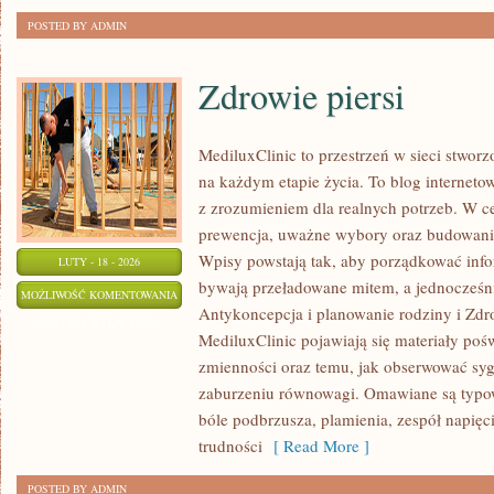
POSTED BY ADMIN
Zdrowie piersi
MediluxClinic to przestrzeń w sieci stworz
na każdym etapie życia. To blog internetow
z zrozumieniem dla realnych potrzeb. W cen
prewencja, uważne wybory oraz budowani
Wpisy powstają tak, aby porządkować infor
LUTY - 18 - 2026
bywają przeładowane mitem, a jednocześni
ZDROWIE
MOŻLIWOŚĆ KOMENTOWANIA
Antykoncepcja i planowanie rodziny i Zdr
PIERSI
ZOSTAŁA WYŁĄCZONA
MediluxClinic pojawiają się materiały pośw
zmienności oraz temu, jak obserwować syg
zaburzeniu równowagi. Omawiane są typow
bóle podbrzusza, plamienia, zespół napię
trudności
[ Read More ]
POSTED BY ADMIN