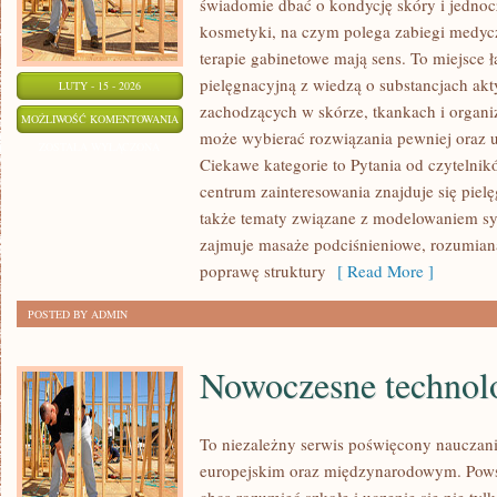
świadomie dbać o kondycję skóry i jednocz
kosmetyki, na czym polega zabiegi medycz
terapie gabinetowe mają sens. To miejsce 
pielęgnacyjną z wiedzą o substancjach ak
LUTY - 15 - 2026
zachodzących w skórze, tkankach i organi
TESTY
MOŻLIWOŚĆ KOMENTOWANIA
może wybierać rozwiązania pewniej oraz 
PORÓWNAWCZE
ZOSTAŁA WYŁĄCZONA
Ciekawe kategorie to Pytania od czytelni
I
centrum zainteresowania znajduje się pielęg
RANKINGI
także tematy związane z modelowaniem sy
zajmuje masaże podciśnieniowe, rozumiana
poprawę struktury
[ Read More ]
POSTED BY ADMIN
Nowoczesne technolo
To niezależny serwis poświęcony nauczani
europejskim oraz międzynarodowym. Powst