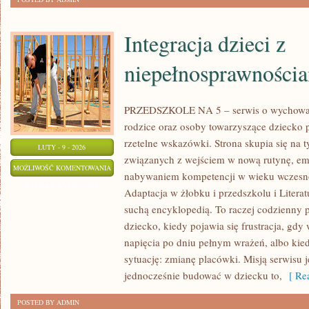
Integracja dzieci z
niepełnosprawności
PRZEDSZKOLE NA 5 – serwis o wychowani
rodzice oraz osoby towarzyszące dziecko 
rzetelne wskazówki. Strona skupia się na
LUTY - 9 - 2026
związanych z wejściem w nową rutynę, emo
INTEGRACJA
MOŻLIWOŚĆ KOMENTOWANIA
nabywaniem kompetencji w wieku wczesn
DZIECI
ZOSTAŁA WYŁĄCZONA
Adaptacja w żłobku i przedszkolu i Literatu
Z
suchą encyklopedią. To raczej codzienny 
NIEPEŁNOSPRAWNOŚCIAMI
dziecko, kiedy pojawia się frustracja, gd
napięcia po dniu pełnym wrażeń, albo kie
sytuację: zmianę placówki. Misją serwisu j
jednocześnie budować w dziecku to,
[ Rea
POSTED BY ADMIN