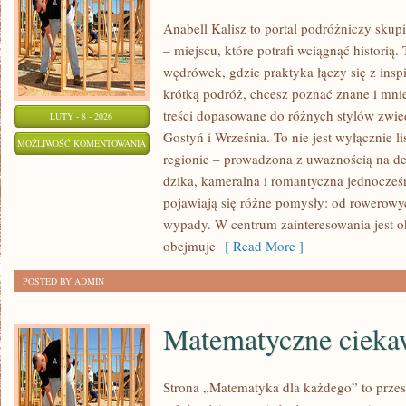
Anabell Kalisz to portal podróżniczy skup
– miejscu, które potrafi wciągnąć historią
wędrówek, gdzie praktyka łączy się z inspi
krótką podróż, chcesz poznać znane i mnie
treści dopasowane do różnych stylów zwie
LUTY - 8 - 2026
Gostyń i Września. To nie jest wyłącznie li
TUREK
MOŻLIWOŚĆ KOMENTOWANIA
regionie – prowadzona z uważnością na det
ZOSTAŁA WYŁĄCZONA
dzika, kameralna i romantyczna jednocześn
pojawiają się różne pomysły: od rowerow
wypady. W centrum zainteresowania jest ok
obejmuje
[ Read More ]
POSTED BY ADMIN
Matematyczne ciekaw
Strona „Matematyka dla każdego” to przes