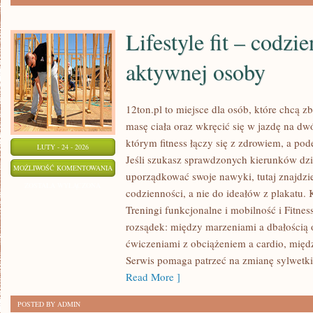
Lifestyle fit – codzi
aktywnej osoby
12ton.pl to miejsce dla osób, które chcą
masę ciała oraz wkręcić się w jazdę na dw
którym fitness łączy się z zdrowiem, a pod
LUTY - 24 - 2026
Jeśli szukasz sprawdzonych kierunków dzi
LIFESTYLE
MOŻLIWOŚĆ KOMENTOWANIA
uporządkować swoje nawyki, tutaj znajdz
FIT
ZOSTAŁA WYŁĄCZONA
codzienności, a nie do ideałów z plakatu. 
–
Treningi funkcjonalne i mobilność i Fitnes
CODZIENNE
rozsądek: między marzeniami a dbałością
ŻYCIE
ćwiczeniami z obciążeniem a cardio, międ
AKTYWNEJ
Serwis pomaga patrzeć na zmianę sylwetki 
OSOBY
Read More ]
POSTED BY ADMIN