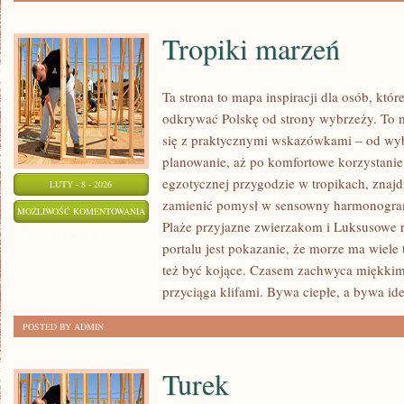
Tropiki marzeń
Ta strona to mapa inspiracji dla osób, któ
odkrywać Polskę od strony wybrzeży. To m
się z praktycznymi wskazówkami – od wyb
planowanie, aż po komfortowe korzystanie 
egzotycznej przygodzie w tropikach, znajdz
LUTY - 8 - 2026
zamienić pomysł w sensowny harmonogram.
TROPIKI
MOŻLIWOŚĆ KOMENTOWANIA
Plaże przyjazne zwierzakom i Luksusowe r
MARZEŃ
ZOSTAŁA WYŁĄCZONA
portalu jest pokazanie, że morze ma wiele 
też być kojące. Czasem zachwyca miękki
przyciąga klifami. Bywa ciepłe, a bywa id
POSTED BY ADMIN
Turek