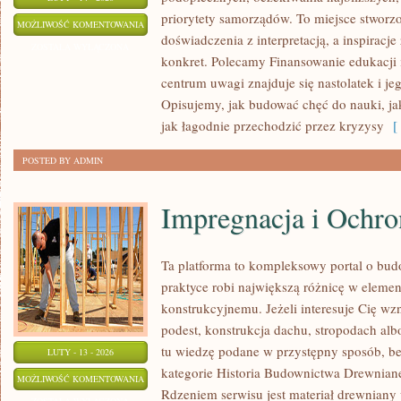
priorytety samorządów. To miejsce stworzo
NOWOCZESNE
MOŻLIWOŚĆ KOMENTOWANIA
doświadczenia z interpretacją, a inspiracj
TECHNOLOGIE
ZOSTAŁA WYŁĄCZONA
konkret. Polecamy Finansowanie edukacji i
W
centrum uwagi znajduje się nastolatek i j
EDUKACJI
Opisujemy, jak budować chęć do nauki, ja
jak łagodnie przechodzić przez kryzysy
[ 
POSTED BY ADMIN
Impregnacja i Ochr
Ta platforma to kompleksowy portal o bu
praktyce robi największą różnicę w eleme
konstrukcyjnemu. Jeżeli interesuje Cię w
podest, konstrukcja dachu, stropodach alb
tu wiedzę podane w przystępny sposób, be
LUTY - 13 - 2026
kategorie Historia Budownictwa Drewniane
IMPREGNACJA
MOŻLIWOŚĆ KOMENTOWANIA
Rdzeniem serwisu jest materiał drewniany
I