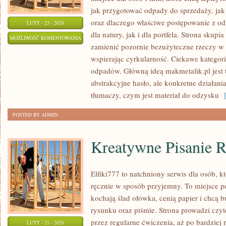
jak przygotować odpady do sprzedaży, jak
oraz dlaczego właściwe postępowanie z o
LUTY - 23 - 2026
dla natury, jak i dla portfela. Strona skupi
MAKMETALIK
MOŻLIWOŚĆ KOMENTOWANIA
zamienić pozornie bezużyteczne rzeczy w 
ZOSTAŁA WYŁĄCZONA
wspierając cyrkularność. Ciekawe kategori
odpadów. Główną ideą makmetalik.pl jest to
abstrakcyjne hasło, ale konkretne działani
tłumaczy, czym jest materiał do odzysku
[
POSTED BY ADMIN
Kreatywne Pisanie 
Elfiki777 to natchniony serwis dla osób, kt
ręcznie w sposób przyjemny. To miejsce po
kochają ślad ołówka, cenią papier i chcą
rysunku oraz piśmie. Strona prowadzi czyt
przez regularne ćwiczenia, aż po bardzie
LUTY - 21 - 2026