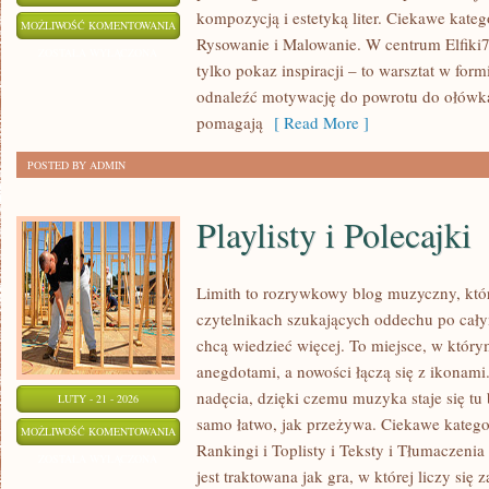
kompozycją i estetyką liter. Ciekawe kateg
KREATYWNE
MOŻLIWOŚĆ KOMENTOWANIA
Rysowanie i Malowanie. W centrum Elfiki77
PISANIE
ZOSTAŁA WYŁĄCZONA
tylko pokaz inspiracji – to warsztat w fo
RĘCZNE
odnaleźć motywację do powrotu do ołówka,
pomagają
[ Read More ]
POSTED BY ADMIN
Playlisty i Polecajki
Limith to rozrywkowy blog muzyczny, któr
czytelnikach szukających oddechu po całym
chcą wiedzieć więcej. To miejsce, w który
anegdotami, a nowości łączą się z ikonami
nadęcia, dzięki czemu muzyka staje się tu b
LUTY - 21 - 2026
samo łatwo, jak przeżywa. Ciekawe katego
PLAYLISTY
MOŻLIWOŚĆ KOMENTOWANIA
Rankingi i Toplisty i Teksty i Tłumaczeni
I
ZOSTAŁA WYŁĄCZONA
jest traktowana jak gra, w której liczy się
POLECAJKI