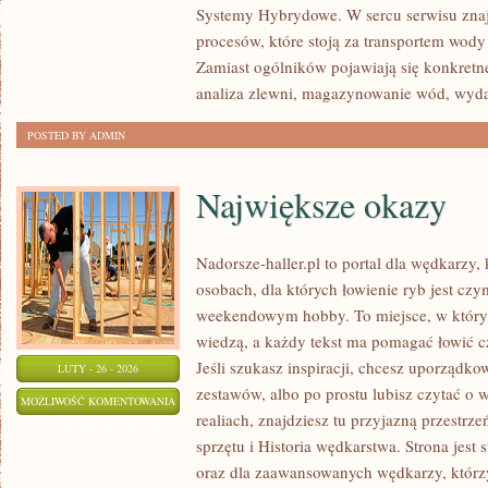
Systemy Hybrydowe. W sercu serwisu znaj
SERWIS
procesów, które stoją za transportem wod
Zamiast ogólników pojawiają się konkretn
analiza zlewni, magazynowanie wód, wyd
POSTED BY ADMIN
Największe okazy
Nadorsze-haller.pl to portal dla wędkarzy,
osobach, dla których łowienie ryb jest czy
weekendowym hobby. To miejsce, w którym
wiedzą, a każdy tekst ma pomagać łowić czę
Jeśli szukasz inspiracji, chcesz uporządko
LUTY - 26 - 2026
zestawów, albo po prostu lubisz czytać o 
NAJWIĘKSZE
MOŻLIWOŚĆ KOMENTOWANIA
realiach, znajdziesz tu przyjazną przestrze
OKAZY
ZOSTAŁA WYŁĄCZONA
sprzętu i Historia wędkarstwa. Strona jest
oraz dla zaawansowanych wędkarzy, którzy 