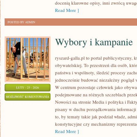
docenią klarowne opisy, inni zwrócą uwagę
Read More ]
POSTED BY ADMIN
Wybory i kampanie
ryszard-galla.pl to portal publicystyczny, 
obywatelskiej. To przestrzeń dla osób, k
państwa i wspólnoty, śledzić procesy zach
jednocześnie budować niezależny pogląd w
W centrum pozostaje człowiek jako obywate
LUTY - 25 - 2026
podejmowane na różnych szczeblach przekła
WYBORY
MOŻLIWOŚĆ KOMENTOWANIA
Nowości na stronie Media i polityka i Fakty
I
ZOSTAŁA WYŁĄCZONA
pisany w duchu porządkowania informacji 
KAMPANIE
to, by tematy takie jak podział władz, admi
konstytucyjne czy mechanizmy reprezentacj
Read More ]