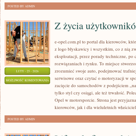
POSTED BY ADMIN
Z życia użytkownik
e-opel.com.pl to portal dla kierowców, któ
z logo błyskawicy i wszystkim, co z nią z
eksploatacji, przez porady techniczne, po
rozwiązaniach i rynku. To miejsce stworzon
zrozumieć swoje auto, podejmować trafnie
LUTY - 25 - 2026
serwisowe oraz czytać o motoryzacji w sp
Z
MOŻLIWOŚĆ KOMENTOWANIA
zacięcie do samochodów z podejściem „na c
ŻYCIA
ZOSTAŁA WYŁĄCZONA
tylko styl czy osiągi, ale też trwałość. P
UŻYTKOWNIKÓW
Opel w motorsporcie. Strona jest przyjazn
kierowców, jak i dla wieluletnich właściciel
POSTED BY ADMIN