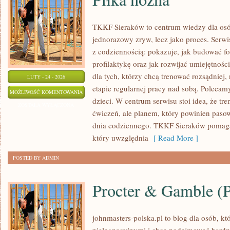
TKKF Sieraków to centrum wiedzy dla osób,
jednorazowy zryw, lecz jako proces. Serw
z codziennością: pokazuje, jak budować f
profilaktykę oraz jak rozwijać umiejętnośc
dla tych, którzy chcą trenować rozsądniej, 
LUTY - 24 - 2026
etapie regularnej pracy nad sobą. Polecam
PIŁKA
MOŻLIWOŚĆ KOMENTOWANIA
dzieci. W centrum serwisu stoi idea, że tre
NOŻNA
ZOSTAŁA WYŁĄCZONA
ćwiczeń, ale planem, który powinien paso
dnia codziennego. TKKF Sieraków pomaga
który uwzględnia
[ Read More ]
POSTED BY ADMIN
Procter & Gamble 
johnmasters-polska.pl to blog dla osób, kt