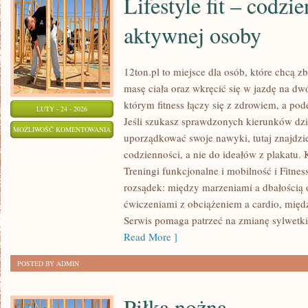
Lifestyle fit – codzi
aktywnej osoby
12ton.pl to miejsce dla osób, które chcą
masę ciała oraz wkręcić się w jazdę na dw
którym fitness łączy się z zdrowiem, a pod
LUTY - 24 - 2026
Jeśli szukasz sprawdzonych kierunków dzi
LIFESTYLE
MOŻLIWOŚĆ KOMENTOWANIA
uporządkować swoje nawyki, tutaj znajdz
FIT
ZOSTAŁA WYŁĄCZONA
codzienności, a nie do ideałów z plakatu. 
–
Treningi funkcjonalne i mobilność i Fitnes
CODZIENNE
rozsądek: między marzeniami a dbałością
ŻYCIE
ćwiczeniami z obciążeniem a cardio, międ
AKTYWNEJ
Serwis pomaga patrzeć na zmianę sylwetki 
OSOBY
Read More ]
POSTED BY ADMIN
Piłka nożna