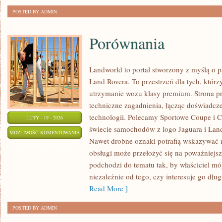
POSTED BY ADMIN
Porównania
Landworld to portal stworzony z myślą o 
Land Rovera. To przestrzeń dla tych, którz
utrzymanie wozu klasy premium. Strona p
techniczne zagadnienia, łącząc doświadcz
technologii. Polecamy Sportowe Coupe i 
LUTY - 19 - 2026
świecie samochodów z logo Jaguara i Land
PORÓWNANIA
MOŻLIWOŚĆ KOMENTOWANIA
Nawet drobne oznaki potrafią wskazywać 
ZOSTAŁA WYŁĄCZONA
obsługi może przełożyć się na poważniejs
podchodzi do tematu tak, by właściciel m
niezależnie od tego, czy interesuje go długi
Read More ]
POSTED BY ADMIN