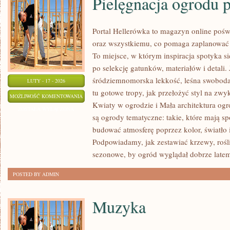
Pielęgnacja ogrodu p
Portal Hellerówka to magazyn online po
oraz wszystkiemu, co pomaga zaplanować
To miejsce, w którym inspiracja spotyka si
po selekcję gatunków, materiałów i detali. J
śródziemnomorska lekkość, leśna swoboda 
LUTY - 17 - 2026
tu gotowe tropy, jak przełożyć styl na zw
PIELĘGNACJA
MOŻLIWOŚĆ KOMENTOWANIA
Kwiaty w ogrodzie i Mała architektura og
OGRODU
ZOSTAŁA WYŁĄCZONA
są ogrody tematyczne: takie, które mają s
PRZEZ
budować atmosferę poprzez kolor, światło
CAŁY
Podpowiadamy, jak zestawiać krzewy, roś
ROK
sezonowe, by ogród wyglądał dobrze latem
POSTED BY ADMIN
Muzyka