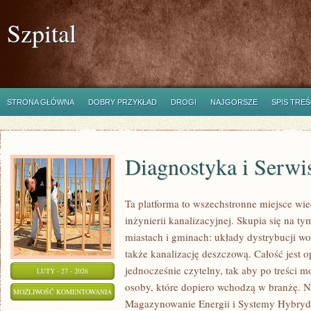
Szpital
STRONA GŁÓWNA
DOBRY PRZYKŁAD
DROGI
NAJGORSZE
SPIS TREŚ
Diagnostyka i Serwi
Ta platforma to wszechstronne miejsce wi
inżynierii kanalizacyjnej. Skupia się na ty
miastach i gminach: układy dystrybucji wo
także kanalizację deszczową. Całość jest o
jednocześnie czytelny, tak aby po treści m
LUTY - 27 - 2026
osoby, które dopiero wchodzą w branżę. No
DIAGNOSTYKA
MOŻLIWOŚĆ KOMENTOWANIA
Magazynowanie Energii i Systemy Hybryd
I
ZOSTAŁA WYŁĄCZONA