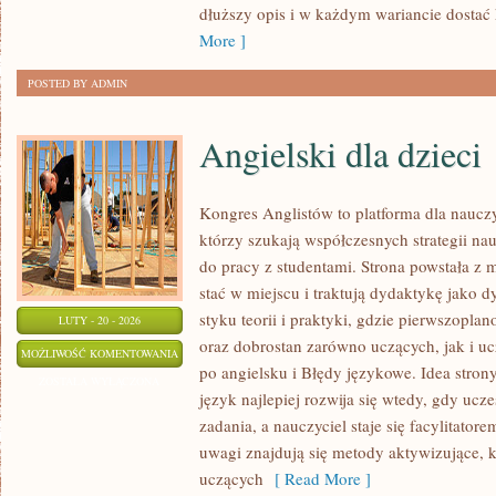
dłuższy opis i w każdym wariancie dostać
More ]
POSTED BY ADMIN
Angielski dla dzieci
Kongres Anglistów to platforma dla nauczy
którzy szukają współczesnych strategii na
do pracy z studentami. Strona powstała z 
stać w miejscu i traktują dydaktykę jako 
styku teorii i praktyki, gdzie pierwszopla
LUTY - 20 - 2026
oraz dobrostan zarówno uczących, jak i 
ANGIELSKI
MOŻLIWOŚĆ KOMENTOWANIA
po angielsku i Błędy językowe. Idea strony
DLA
ZOSTAŁA WYŁĄCZONA
język najlepiej rozwija się wtedy, gdy ucz
DZIECI
zadania, a nauczyciel staje się facylitato
uwagi znajdują się metody aktywizujące, 
uczących
[ Read More ]