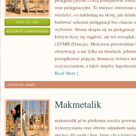
pielęgnacyjnymi i chcą podejmować bardzi
oraz pielęgnacyjne. To miejsce stworzone z
wiedzieć, co nakładają na skórę, jak dział
budować schemat pielęgnacji bez chaosu 
LUTY - 23 - 2026
wyborów. Strona skupia się na pielęgnacji
PROCTER
MOŻLIWOŚĆ KOMENTOWANIA
którym liczy się ciągłość, ale też rozsąde
&
ZOSTAŁA WYŁĄCZONA
i LVMH (Francja). Motywem przewodnim bl
GAMBLE
obserwacji, a nie tylko na trendach. john
(P&G)
porządkować pojęcia, tłumaczy różnice m
(USA)
oczyszczaniem, a także między łagodzenie
Read More ]
POSTED BY ADMIN
Makmetalik
makmetalik.pl to platforma wiedzy poświ
wykorzystania oraz obrotu odpadami nada
miejsce dla osób i firm, które chcą lepiej r