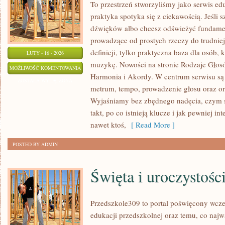
To przestrzeń stworzyliśmy jako serwis e
praktyka spotyka się z ciekawością. Jeśli 
dźwięków albo chcesz odświeżyć fundament
prowadzące od prostych rzeczy do trudniejs
definicji, tylko praktyczna baza dla osób, 
LUTY - 16 - 2026
muzykę. Nowości na stronie Rodzaje Głosó
MUZYKA
MOŻLIWOŚĆ KOMENTOWANIA
Harmonia i Akordy. W centrum serwisu są 
ZOSTAŁA WYŁĄCZONA
metrum, tempo, prowadzenie głosu oraz orie
Wyjaśniamy bez zbędnego nadęcia, czym są
takt, po co istnieją klucze i jak pewniej i
nawet ktoś,
[ Read More ]
POSTED BY ADMIN
Święta i uroczystośc
Przedszkole309 to portal poświęcony wcze
edukacji przedszkolnej oraz temu, co najw