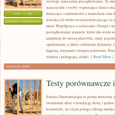
rozwoju: nauczaniu początkowemu. To mie
nauczyciele i osoby wspierające dzieci zn
dotyczące codzienności z maluchem oraz k
LUTY - 15 - 2026
dziecka od wieku wczesnodziecięcego aż p
ŚWIĘTA
MOŻLIWOŚĆ KOMENTOWANIA
także Współpraca z rodzicami i Święta i uro
I
ZOSTAŁA WYŁĄCZONA
porządkowanie tematów, które dla wielu r
UROCZYSTOŚCI
adaptacja do nowej placówki, stany psychic
opiekunami, a także codzienne dylematy z
higieną, rutynami i bezpieczeństwem. Prz
rodzica i pedagoga, dzięki
[ Read More ]
POSTED BY ADMIN
Testy porównawcze i
Estetica Endermologia to portal tworzony 
świadomie dbać o kondycję skóry i jednocz
kosmetyki, na czym polega zabiegi medycz