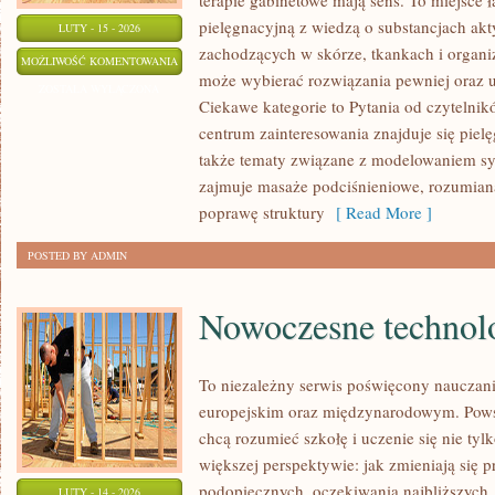
terapie gabinetowe mają sens. To miejsce 
pielęgnacyjną z wiedzą o substancjach ak
LUTY - 15 - 2026
zachodzących w skórze, tkankach i organi
TESTY
MOŻLIWOŚĆ KOMENTOWANIA
może wybierać rozwiązania pewniej oraz 
PORÓWNAWCZE
ZOSTAŁA WYŁĄCZONA
Ciekawe kategorie to Pytania od czytelni
I
centrum zainteresowania znajduje się pielęg
RANKINGI
także tematy związane z modelowaniem sy
zajmuje masaże podciśnieniowe, rozumiana
poprawę struktury
[ Read More ]
POSTED BY ADMIN
Nowoczesne technolo
To niezależny serwis poświęcony nauczani
europejskim oraz międzynarodowym. Powst
chcą rozumieć szkołę i uczenie się nie tylk
większej perspektywie: jak zmieniają się 
podopiecznych, oczekiwania najbliższych
LUTY - 14 - 2026