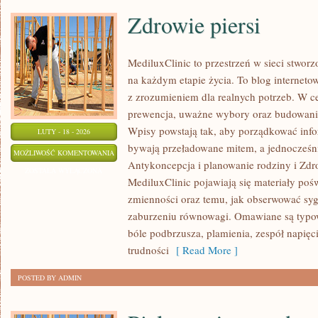
Zdrowie piersi
MediluxClinic to przestrzeń w sieci stworz
na każdym etapie życia. To blog internetow
z zrozumieniem dla realnych potrzeb. W cen
prewencja, uważne wybory oraz budowani
Wpisy powstają tak, aby porządkować infor
LUTY - 18 - 2026
bywają przeładowane mitem, a jednocześni
ZDROWIE
MOŻLIWOŚĆ KOMENTOWANIA
Antykoncepcja i planowanie rodziny i Zdr
PIERSI
ZOSTAŁA WYŁĄCZONA
MediluxClinic pojawiają się materiały pośw
zmienności oraz temu, jak obserwować syg
zaburzeniu równowagi. Omawiane są typow
bóle podbrzusza, plamienia, zespół napię
trudności
[ Read More ]
POSTED BY ADMIN