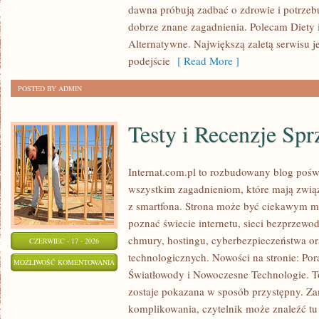
dawna próbują zadbać o zdrowie i potrzeb
TRENDY
dobrze znane zagadnienia. Polecam Diety 
W
Alternatywne. Największą zaletą serwisu j
ODCHUDZANIU
podejście
[ Read More ]
POSTED BY ADMIN
Testy i Recenzje Spr
Internat.com.pl to rozbudowany blog pośw
wszystkim zagadnieniom, które mają zwią
z smartfona. Strona może być ciekawym mi
poznać świecie internetu, sieci bezprzew
chmury, hostingu, cyberbezpieczeństwa o
CZERWIEC - 17 - 2026
technologicznych. Nowości na stronie: Po
TESTY
MOŻLIWOŚĆ KOMENTOWANIA
Światłowody i Nowoczesne Technologie. To
I
ZOSTAŁA WYŁĄCZONA
zostaje pokazana w sposób przystępny. Za
RECENZJE
komplikowania, czytelnik może znaleźć t
SPRZĘTU