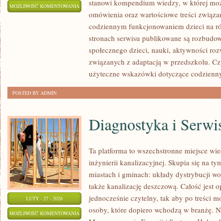
stanowi kompendium wiedzy, w której mo
PRZEDSZKOLA
MOŻLIWOŚĆ KOMENTOWANIA
omówienia oraz wartościowe treści związ
I
ZOSTAŁA WYŁĄCZONA
codziennym funkcjonowaniem dzieci na ró
ŻLOBKI
stronach serwisu publikowane są rozbudow
społecznego dzieci, nauki, aktywności ro
związanych z adaptacją w przedszkolu. Cz
użyteczne wskazówki dotyczące codzienn
POSTED BY ADMIN
Diagnostyka i Serwi
Ta platforma to wszechstronne miejsce wi
inżynierii kanalizacyjnej. Skupia się na ty
miastach i gminach: układy dystrybucji wo
także kanalizację deszczową. Całość jest o
jednocześnie czytelny, tak aby po treści m
LUTY - 27 - 2026
osoby, które dopiero wchodzą w branżę. No
DIAGNOSTYKA
MOŻLIWOŚĆ KOMENTOWANIA