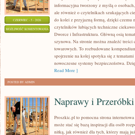
informacyjna tworzony z myślą o osobach, 
ale również o czytelnikach szukających ci
do kolei z przyjazną formą, dzięki czemu
CZERWIEC - 5 - 2026
czytelników lubiących techniczne ciekawost
AKTUALNOŚCI
MOŻLIWOŚĆ KOMENTOWANIA
Dworce i Infrastruktura. Główną osią tema
I
ZOSTAŁA WYŁĄCZONA
szynowa. Na stronie można znaleźć treści
WYDARZENIA
towarowych. To rozbudowane kompendium
spojrzenie na kolej spotyka się z tematam
nowoczesne systemy bezpieczeństwa. Dzi
Read More ]
POSTED BY ADMIN
Naprawy i Przeróbki
Proszkic.pl to pomocna strona internetow
może stać się bazą inspiracji dla osób roz
nitką, jak również dla tych, którzy mają j