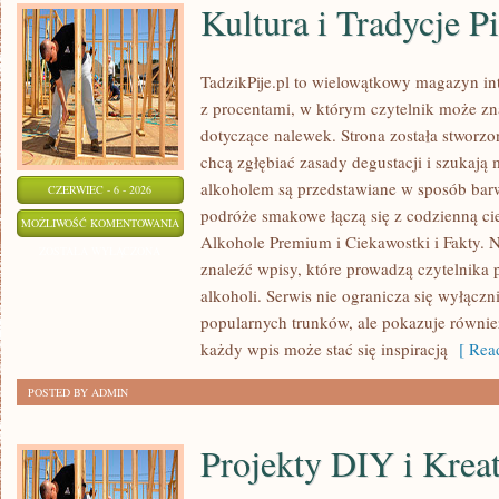
Kultura i Tradycje Pi
TadzikPije.pl to wielowątkowy magazyn i
z procentami, w którym czytelnik może znal
dotyczące nalewek. Strona została stworzo
chcą zgłębiać zasady degustacji i szukają 
alkoholem są przedstawiane w sposób bar
CZERWIEC - 6 - 2026
podróże smakowe łączą się z codzienną ci
KULTURA
MOŻLIWOŚĆ KOMENTOWANIA
Alkohole Premium i Ciekawostki i Fakty. N
I
ZOSTAŁA WYŁĄCZONA
znaleźć wpisy, które prowadzą czytelnika 
TRADYCJE
alkoholi. Serwis nie ogranicza się wyłączn
PICIE
popularnych trunków, ale pokazuje równie
każdy wpis może stać się inspiracją
[ Read
POSTED BY ADMIN
Projekty DIY i Krea