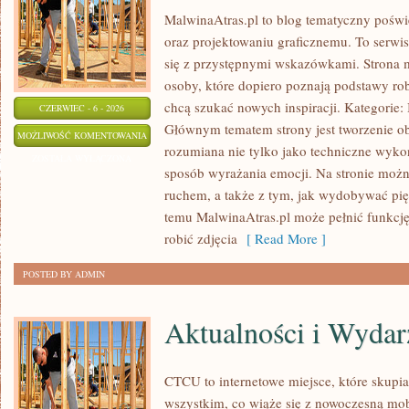
MalwinaAtras.pl to blog tematyczny poświę
oraz projektowaniu graficznemu. To serwis
się z przystępnymi wskazówkami. Strona 
osoby, które dopiero poznają podstawy robi
chcą szukać nowych inspiracji. Kategorie: In
CZERWIEC - 6 - 2026
Głównym tematem strony jest tworzenie o
PROJEKTY
MOŻLIWOŚĆ KOMENTOWANIA
rozumiana nie tylko jako techniczne wyko
DIY
ZOSTAŁA WYŁĄCZONA
sposób wyrażania emocji. Na stronie można
I
ruchem, a także z tym, jak wydobywać pi
KREATYWNE
temu MalwinaAtras.pl może pełnić funkcję 
TRIKI
robić zdjęcia
[ Read More ]
POSTED BY ADMIN
Aktualności i Wydar
CTCU to internetowe miejsce, które skupia 
wszystkim, co wiąże się z nowoczesną mob