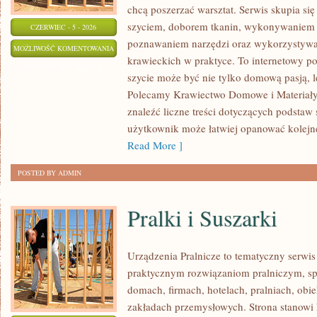
chcą poszerzać warsztat. Serwis skupia się
szyciem, doborem tkanin, wykonywaniem d
CZERWIEC - 5 - 2026
poznawaniem narzędzi oraz wykorzystywa
NAPRAWY
MOŻLIWOŚĆ KOMENTOWANIA
krawieckich w praktyce. To internetowy po
I
ZOSTAŁA WYŁĄCZONA
szycie może być nie tylko domową pasją, le
PRZERÓBKI
Polecamy Krawiectwo Domowe i Materiały 
znaleźć liczne treści dotyczących podstaw 
użytkownik może łatwiej opanować kolejn
Read More ]
POSTED BY ADMIN
Pralki i Suszarki
Urządzenia Pralnicze to tematyczny serwis
praktycznym rozwiązaniom pralniczym, 
domach, firmach, hotelach, pralniach, obi
zakładach przemysłowych. Strona stanowi