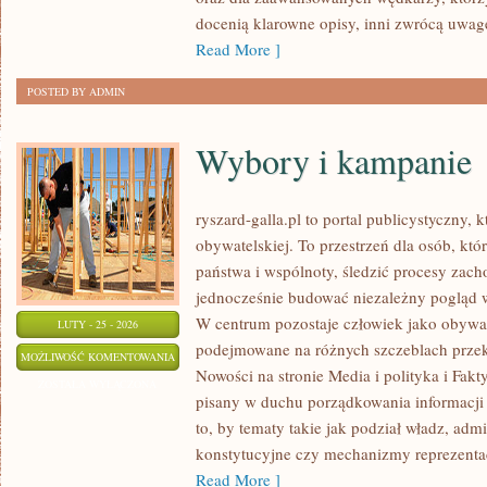
docenią klarowne opisy, inni zwrócą uwagę
Read More ]
POSTED BY ADMIN
Wybory i kampanie
ryszard-galla.pl to portal publicystyczny, 
obywatelskiej. To przestrzeń dla osób, k
państwa i wspólnoty, śledzić procesy zach
jednocześnie budować niezależny pogląd w
W centrum pozostaje człowiek jako obywate
LUTY - 25 - 2026
podejmowane na różnych szczeblach przekła
WYBORY
MOŻLIWOŚĆ KOMENTOWANIA
Nowości na stronie Media i polityka i Fakty
I
ZOSTAŁA WYŁĄCZONA
pisany w duchu porządkowania informacji 
KAMPANIE
to, by tematy takie jak podział władz, admi
konstytucyjne czy mechanizmy reprezentacj
Read More ]