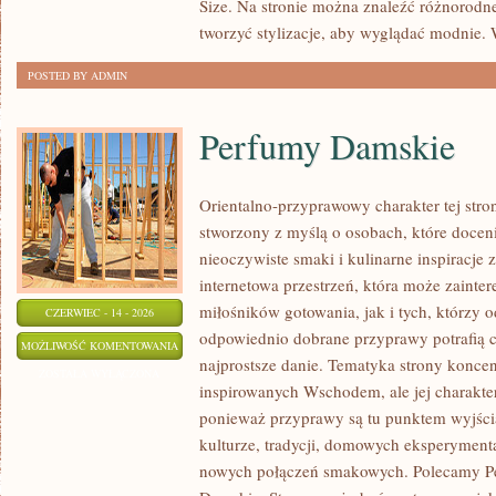
Size. Na stronie można znaleźć różnorodne
tworzyć stylizacje, aby wyglądać modnie
POSTED BY ADMIN
Perfumy Damskie
Orientalno-przyprawowy charakter tej stron
stworzony z myślą o osobach, które docen
nieoczywiste smaki i kulinarne inspiracje 
internetowa przestrzeń, która może zaint
miłośników gotowania, jak i tych, którzy 
CZERWIEC - 14 - 2026
odpowiednio dobrane przyprawy potrafią 
PERFUMY
MOŻLIWOŚĆ KOMENTOWANIA
najprostsze danie. Tematyka strony konce
DAMSKIE
ZOSTAŁA WYŁĄCZONA
inspirowanych Wschodem, ale jej charakter 
ponieważ przyprawy są tu punktem wyjści
kulturze, tradycji, domowych eksperymen
nowych połączeń smakowych. Polecamy Pe