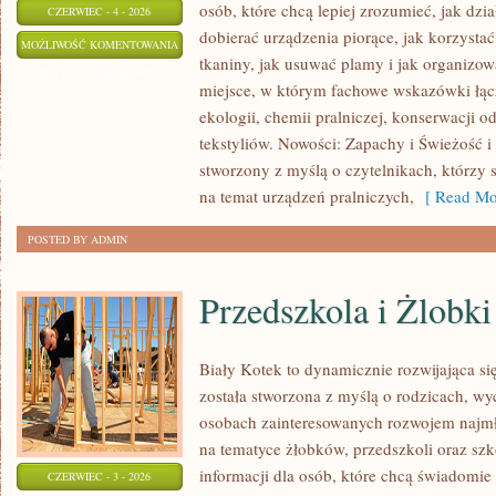
osób, które chcą lepiej zrozumieć, jak dzia
CZERWIEC - 4 - 2026
dobierać urządzenia piorące, jak korzystać
PRALKI
MOŻLIWOŚĆ KOMENTOWANIA
tkaniny, jak usuwać plamy i jak organizow
I
ZOSTAŁA WYŁĄCZONA
miejsce, w którym fachowe wskazówki łącz
SUSZARKI
ekologii, chemii pralniczej, konserwacji o
tekstyliów. Nowości: Zapachy i Świeżość i 
stworzony z myślą o czytelnikach, którzy 
na temat urządzeń pralniczych,
[ Read Mo
POSTED BY ADMIN
Przedszkola i Żlobki
Biały Kotek to dynamicznie rozwijająca się
została stworzona z myślą o rodzicach, w
osobach zainteresowanych rozwojem najmło
na tematyce żłobków, przedszkoli oraz szk
informacji dla osób, które chcą świadomie
CZERWIEC - 3 - 2026