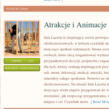
POSTED BY ADMIN
Atrakcje i Animacje
Sala Lacerta to inspirujący serwis poświęc
okolicznościowych, w którym czytelnik m
dotyczące spotkań rodzinnych. Strona zos
osobach, które chcą zorganizować wydarz
przypadkowych decyzji, pośpiechu i organ
CZERWIEC - 7 - 2026
dla tych, którzy szukają inspirujących p
ATRAKCJE
MOŻLIWOŚĆ KOMENTOWANIA
sali, menu, dekoracji, atrakcji, muzyki, b
I
ZOSTAŁA WYŁĄCZONA
atmosfery całego spotkania. Nowości na str
ANIMACJE
okolicznościowe. Na stronie Sala Lacerta 
dotyczące wielu etapów przygotowań do w
zrozumieć, jak rozpocząć przygotowania, 
miejsce i cel. Czytelnik może
[ Read More