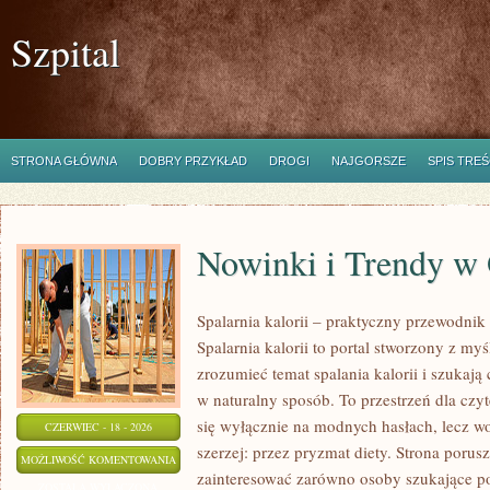
Szpital
STRONA GŁÓWNA
DOBRY PRZYKŁAD
DROGI
NAJGORSZE
SPIS TREŚ
Nowinki i Trendy w
Spalarnia kalorii – praktyczny przewodnik
Spalarnia kalorii to portal stworzony z myś
zrozumieć temat spalania kalorii i szukają
w naturalny sposób. To przestrzeń dla czyt
się wyłącznie na modnych hasłach, lecz wo
CZERWIEC - 18 - 2026
szerzej: przez pryzmat diety. Strona porus
NOWINKI
MOŻLIWOŚĆ KOMENTOWANIA
zainteresować zarówno osoby szukające pod
I
ZOSTAŁA WYŁĄCZONA