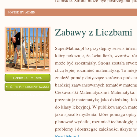
Damskie. Strona może być postrzegana ja
POSTED BY ADMIN
Zabawy z Liczbami
SuperMatma.pl to przystępny serwis inte
który pokazuje, że świat liczb, wzorów, r
może być zrozumiały. Strona została stwor
chcą lepiej rozumieć matematykę. To miej
znaleźć porady dotyczące zarówno podsta
CZERWIEC - 9 - 2026
bardziej zaawansowanych tematów matema
ZABAWY
MOŻLIWOŚĆ KOMENTOWANIA
Ciekawostki Matematyczne i Matematyka.
Z
ZOSTAŁA WYŁĄCZONA
prezentuje matematykę jako dziedzinę, któ
LICZBAMI
do klasy lekcyjnej. W publikowanych mate
jako sposób myślenia, które pomaga opisy
planować wydatki, rozumieć technologię,
problemy i dostrzegać zależności ukryte w
Read More ]