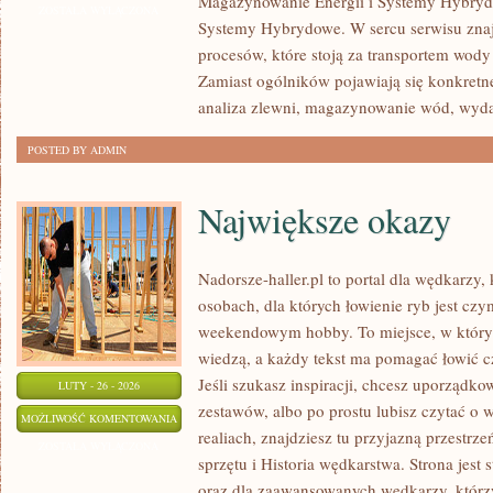
Magazynowanie Energii i Systemy Hybryd
I
ZOSTAŁA WYŁĄCZONA
Systemy Hybrydowe. W sercu serwisu znaj
SERWIS
procesów, które stoją za transportem wod
Zamiast ogólników pojawiają się konkretn
analiza zlewni, magazynowanie wód, wyd
POSTED BY ADMIN
Największe okazy
Nadorsze-haller.pl to portal dla wędkarzy,
osobach, dla których łowienie ryb jest czy
weekendowym hobby. To miejsce, w którym
wiedzą, a każdy tekst ma pomagać łowić czę
Jeśli szukasz inspiracji, chcesz uporządko
LUTY - 26 - 2026
zestawów, albo po prostu lubisz czytać o 
NAJWIĘKSZE
MOŻLIWOŚĆ KOMENTOWANIA
realiach, znajdziesz tu przyjazną przestrze
OKAZY
ZOSTAŁA WYŁĄCZONA
sprzętu i Historia wędkarstwa. Strona jest
oraz dla zaawansowanych wędkarzy, którzy 