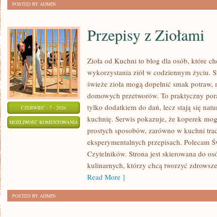
POSTED BY ADMIN
Przepisy z Ziołami
Zioła od Kuchni to blog dla osób, które 
wykorzystania ziół w codziennym życiu. St
świeże zioła mogą dopełnić smak potraw, 
domowych przetworów. To praktyczny pora
tylko dodatkiem do dań, lecz stają się na
CZERWIEC - 7 - 2026
kuchnię. Serwis pokazuje, że koperek mo
PRZEPISY
MOŻLIWOŚĆ KOMENTOWANIA
prostych sposobów, zarówno w kuchni trady
Z
ZOSTAŁA WYŁĄCZONA
eksperymentalnych przepisach. Polecam Ś
ZIOŁAMI
Czytelników. Strona jest skierowana do osó
kulinarnych, którzy chcą tworzyć zdrowsz
Read More ]
POSTED BY ADMIN