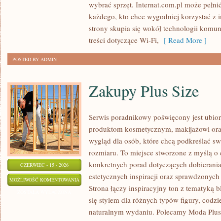
wybrać sprzęt. Internat.com.pl może pełni
każdego, kto chce wygodniej korzystać z 
strony skupia się wokół technologii komun
treści dotyczące Wi-Fi,
[ Read More ]
POSTED BY ADMIN
Zakupy Plus Size
Serwis poradnikowy poświęcony jest ubior
produktom kosmetycznym, makijażowi ora
wygląd dla osób, które chcą podkreślać sw
rozmiaru. To miejsce stworzone z myślą o 
konkretnych porad dotyczących dobierania 
CZERWIEC - 15 - 2026
estetycznych inspiracji oraz sprawdzonyc
ZAKUPY
MOŻLIWOŚĆ KOMENTOWANIA
Strona łączy inspiracyjny ton z tematyką b
PLUS
ZOSTAŁA WYŁĄCZONA
się stylem dla różnych typów figury, cod
SIZE
naturalnym wydaniu. Polecamy Moda Plus 