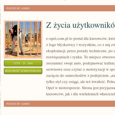
POSTED BY ADMIN
Z życia użytkownik
e-opel.com.pl to portal dla kierowców, któ
z logo błyskawicy i wszystkim, co z nią z
eksploatacji, przez porady techniczne, po
rozwiązaniach i rynku. To miejsce stworzon
zrozumieć swoje auto, podejmować trafnie
LUTY - 25 - 2026
serwisowe oraz czytać o motoryzacji w sp
Z
MOŻLIWOŚĆ KOMENTOWANIA
zacięcie do samochodów z podejściem „na c
ŻYCIA
ZOSTAŁA WYŁĄCZONA
tylko styl czy osiągi, ale też trwałość. P
UŻYTKOWNIKÓW
Opel w motorsporcie. Strona jest przyjazn
kierowców, jak i dla wieluletnich właściciel
POSTED BY ADMIN