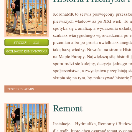
KoronaMK to serwis poświęcony przeszłoś
pierwszych władców aż po XXI wiek. To m
spotyka się z analizą, a wydarzenia układaj
szukasz wiarygodnego wprowadzenia po ep
przemian albo po prostu uwielbiasz aneg
STYCZEŃ - 1 - 2026
taką bazą wiedzy. Nowości na stronie Histo
HISTORIA
MOŻLIWOŚĆ KOMENTOWANIA
na Mapie Europy. Największą siłą historii j
PRZEMYSŁU
ZOSTAŁA WYŁĄCZONA
sporu rodzi się kolejny, decyzja jednego
I
społeczeństwa, a zwycięstwa przeplatają s
URBANIZACJI
skupia się na tym, by pokazywać historię 
POSTED BY ADMIN
Remont
Instalacje – Hydraulika, Remonty i Budo
dla osób, które chcą ogarnąć temat system