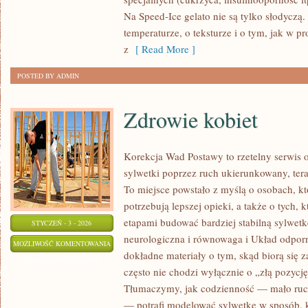
SMAKI
Na Speed-Ice gelato nie są tylko słodyczą
Z
temperaturze, o teksturze i o tym, jak w pr
RÓŻNYCH
z
[ Read More ]
ZAKĄTKÓW
POSTED BY ADMIN
POLSKI
Zdrowie kobiet
Korekcja Wad Postawy to rzetelny serwis o
sylwetki poprzez ruch ukierunkowany, terap
To miejsce powstało z myślą o osobach, któ
potrzebują lepszej opieki, a także o tych, 
etapami budować bardziej stabilną sylwetk
STYCZEŃ - 3 - 2026
neurologiczna i równowaga i Układ odporn
ZDROWIE
MOŻLIWOŚĆ KOMENTOWANIA
dokładne materiały o tym, skąd biorą się z
KOBIET
ZOSTAŁA WYŁĄCZONA
często nie chodzi wyłącznie o „złą pozycję
Tłumaczymy, jak codzienność — mało ruc
— potrafi modelować sylwetkę w sposób, 