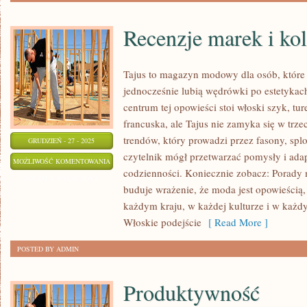
Recenzje marek i kol
Tajus to magazyn modowy dla osób, które 
jednocześnie lubią wędrówki po estetykach
centrum tej opowieści stoi włoski szyk, tu
francuska, ale Tajus nie zamyka się w trze
trendów, który prowadzi przez fasony, splo
GRUDZIEŃ - 27 - 2025
czytelnik mógł przetwarzać pomysły i ada
RECENZJE
MOŻLIWOŚĆ KOMENTOWANIA
codzienności. Koniecznie zobacz: Porady 
MAREK
ZOSTAŁA WYŁĄCZONA
buduje wrażenie, że moda jest opowieścią,
I
każdym kraju, w każdej kulturze i w każdy
KOLEKCJI
Włoskie podejście
[ Read More ]
POSTED BY ADMIN
Produktywność