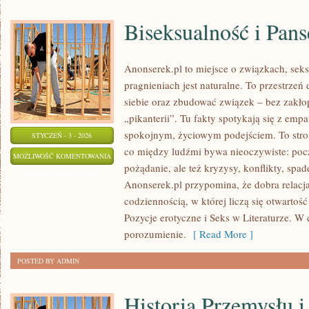
Biseksualność i Pan
Anonserek.pl to miejsce o związkach, seksi
pragnieniach jest naturalne. To przestrzeń
siebie oraz zbudować związek – bez zakłop
„pikanterii”. Tu fakty spotykają się z empa
spokojnym, życiowym podejściem. To stro
STYCZEŃ - 3 - 2026
co między ludźmi bywa nieoczywiste: pocz
BISEKSUALNOŚĆ
MOŻLIWOŚĆ KOMENTOWANIA
pożądanie, ale też kryzysy, konflikty, spade
I
ZOSTAŁA WYŁĄCZONA
Anonserek.pl przypomina, że dobra relacja
PANSEKSUALNOŚĆ
codziennością, w której liczą się otwartoś
Pozycje erotyczne i Seks w Literaturze. W c
porozumienie.
[ Read More ]
POSTED BY ADMIN
Historia Przemysłu i