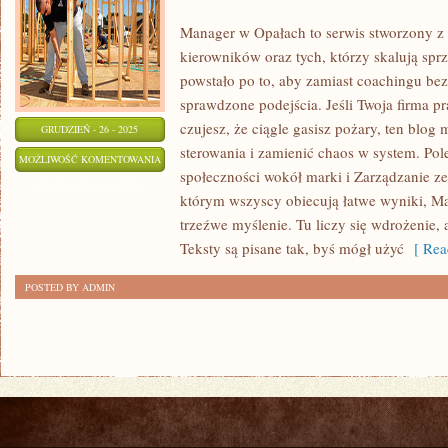
Manager w Opałach to serwis stworzony z m
kierowników oraz tych, którzy skalują spr
powstało po to, aby zamiast coachingu bez 
sprawdzone podejścia. Jeśli Twoja firma p
czujesz, że ciągle gasisz pożary, ten blo
GRUDZIEŃ - 26 - 2025
sterowania i zamienić chaos w system. Po
PRODUKTYWNOŚĆ
MOŻLIWOŚĆ KOMENTOWANIA
społeczności wokół marki i Zarządzanie z
ZOSTAŁA WYŁĄCZONA
którym wszyscy obiecują łatwe wyniki, M
trzeźwe myślenie. Tu liczy się wdrożenie,
Teksty są pisane tak, byś mógł użyć
[ Rea
POSTED BY ADMIN