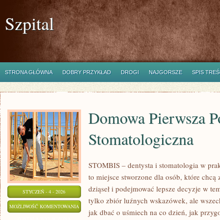
Szpital
STRONA GŁÓWNA
DOBRY PRZYKŁAD
DROGI
NAJGORSZE
SPIS TREŚ
Domowa Pierwsza 
Stomatologiczna
STOMBIS – dentysta i stomatologia w pra
to miejsce stworzone dla osób, które chcą
dziąseł i podejmować lepsze decyzje w tem
STYCZEŃ - 4 - 2026
tylko zbiór luźnych wskazówek, ale wsze
DOMOWA
MOŻLIWOŚĆ KOMENTOWANIA
jak dbać o uśmiech na co dzień, jak przyg
PIERWSZA
ZOSTAŁA WYŁĄCZONA