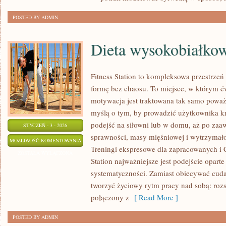
POSTED BY ADMIN
Dieta wysokobiałko
Fitness Station to kompleksowa przestrzeń
formę bez chaosu. To miejsce, w którym ćwi
motywacja jest traktowana tak samo poważn
myślą o tym, by prowadzić użytkownika k
podejść na siłowni lub w domu, aż po za
STYCZEŃ - 3 - 2026
sprawności, masy mięśniowej i wytrzymało
DIETA
MOŻLIWOŚĆ KOMENTOWANIA
Treningi ekspresowe dla zapracowanych i Ć
WYSOKOBIAŁKOWA
ZOSTAŁA WYŁĄCZONA
Station najważniejsze jest podejście oparte
systematyczności. Zamiast obiecywać cuda
tworzyć życiowy rytm pracy nad sobą: roz
połączony z
[ Read More ]
POSTED BY ADMIN