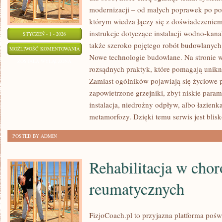
modernizacji – od małych poprawek po po
którym wiedza łączy się z doświadczeniem,
instrukcje dotyczące instalacji wodno-kana
STYCZEŃ - 1 - 2026
także szeroko pojętego robót budowlanych.
REMONT
MOŻLIWOŚĆ KOMENTOWANIA
Nowe technologie budowlane. Na stronie w
ZOSTAŁA WYŁĄCZONA
rozsądnych praktyk, które pomagają unik
Zamiast ogólników pojawiają się życiowe p
zapowietrzone grzejniki, zbyt niskie para
instalacja, niedrożny odpływ, albo łazien
metamorfozy. Dzięki temu serwis jest blis
POSTED BY ADMIN
Rehabilitacja w cho
reumatycznych
FizjoCoach.pl to przyjazna platforma poświ