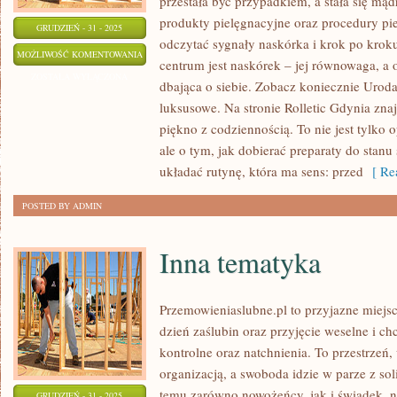
przestała być przypadkiem, a stała się mądr
produkty pielęgnacyjne oraz procedury pi
GRUDZIEŃ - 31 - 2025
odczytać sygnały naskórka i krok po kro
ORGANIZACJA
MOŻLIWOŚĆ KOMENTOWANIA
centrum jest naskórek – jej równowaga, a 
TOALETKI
ZOSTAŁA WYŁĄCZONA
dbająca o siebie. Zobacz koniecznie Urod
I
luksusowe. Na stronie Rolletic Gdynia znaj
PRZECHOWYWANIE
piękno z codziennością. To nie jest tylko 
KOSMETYKÓW
ale o tym, jak dobierać preparaty do stanu 
układać rutynę, która ma sens: przed
[ Rea
POSTED BY ADMIN
Inna tematyka
Przemowieniaslubne.pl to przyjazne miejsc
dzień zaślubin oraz przyjęcie weselne i ch
kontrolne oraz natchnienia. To przestrzeń, 
organizacją, a swoboda idzie w parze z s
temu zarówno nowożeńcy, jak i świadek, n
GRUDZIEŃ - 31 - 2025