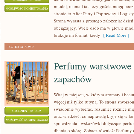
młodej, mama i tata czy goście mogą poczu
INNA
MOŻLIWOŚĆ KOMENTOWANIA
stronie to After Party i Poprawiny i Logist
TEMATYKA
ZOSTAŁA WYŁĄCZONA
Strona wyrasta z prostego założenia: dzień
obciążający. Wiele osób ma w głowie mnós
brakuje im formuł, kiedy
[ Read More ]
POSTED BY ADMIN
Perfumy warstwowe i
zapachów
Witaj w miejscu, w którym aromaty i beaut
więcej niż tylko rutyną. To strona stworzo
świadomie wybierać, rozumieć różnice m
GRUDZIEŃ - 30 - 2025
oraz wiedzieć, co naprawdę kryje się w for
PERFUMY
MOŻLIWOŚĆ KOMENTOWANIA
sprawdzenia i wskazówki dotyczące perfum
WARSTWOWE
ZOSTAŁA WYŁĄCZONA
dbania o skórę. Zobacz również: Perfumy 