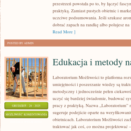
I
przestrzeń powstała po to, by łączyć fasc
LAYERING
praktyką. Zamiast pustych obietnic i mark
ZAPACHÓW
uczciwe podsumowania. Jeśli szukasz arom
dobrać zapach na randkę albo polujesz na t
Read More ]
POSTED BY ADMIN
Edukacja i metody n
Laboratorium Możliwości to platforma roz
umiejętności i poszerzanie wiedzy są trak
metodyczny i jednocześnie pełen ciekawoś
uczyć się bardziej świadomie, budować sys
pracy z praktyką. Nazwa „Laboratorium” n
GRUDZIEŃ - 28 - 2025
sugeruje podejście oparte na weryfikowani
EDUKACJA
MOŻLIWOŚĆ KOMENTOWANIA
obietnicach. Laboratorium Możliwości zac
I
ZOSTAŁA WYŁĄCZONA
traktować jak coś, co można projektować –
METODY