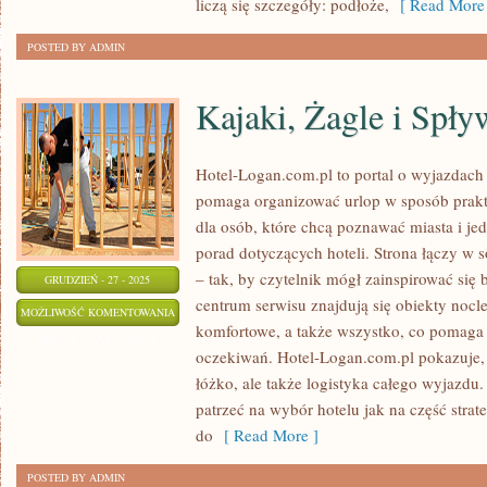
liczą się szczegóły: podłoże,
[ Read More 
POSTED BY ADMIN
Kajaki, Żagle i Spł
Hotel-Logan.com.pl to portal o wyjazdach
pomaga organizować urlop w sposób prakt
dla osób, które chcą poznawać miasta i je
porad dotyczących hoteli. Strona łączy w s
– tak, by czytelnik mógł zainspirować się
GRUDZIEŃ - 27 - 2025
centrum serwisu znajdują się obiekty noc
KAJAKI,
MOŻLIWOŚĆ KOMENTOWANIA
komfortowe, a także wszystko, co pomag
ŻAGLE
ZOSTAŁA WYŁĄCZONA
oczekiwań. Hotel-Logan.com.pl pokazuje, 
I
łóżko, ale także logistyka całego wyjazdu.
SPŁYWY
patrzeć na wybór hotelu jak na część strateg
RZECZNE
do
[ Read More ]
POSTED BY ADMIN