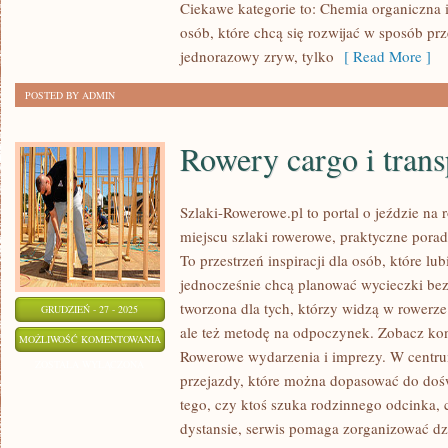
Ciekawe kategorie to: Chemia organiczna i
NAUCZANIA
osób, które chcą się rozwijać w sposób pr
jednorazowy zryw, tylko
[ Read More ]
POSTED BY ADMIN
Rowery cargo i tran
Szlaki-Rowerowe.pl to portal o jeździe na
miejscu szlaki rowerowe, praktyczne pora
To przestrzeń inspiracji dla osób, które lub
jednocześnie chcą planować wycieczki bez
tworzona dla tych, którzy widzą w rowerze 
GRUDZIEŃ - 27 - 2025
ale też metodę na odpoczynek. Zobacz kon
ROWERY
MOŻLIWOŚĆ KOMENTOWANIA
Rowerowe wydarzenia i imprezy. W centru
CARGO
ZOSTAŁA WYŁĄCZONA
przejazdy, które można dopasować do doś
I
tego, czy ktoś szuka rodzinnego odcinka,
TRANSPORT
dystansie, serwis pomaga zorganizować dzi
TOWARÓW