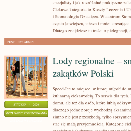
specjalisty i jak rozróżniać praktyczne za
POMOC
Ciekawe kategorie to Koszty Leczenia i U
STOMATOLOGICZNA
i Stomatologia Dziecięca. W centrum Stombi
często łatwiejsza, tańsza i mniej stresując
Dlatego znajdziesz tu treści o pielęgnacji, 
POSTED BY ADMIN
Lody regionalne – s
zakątków Polski
Speed-Ice to miejsce, w której miłość do 
kulinarną ciekawością. To serwis dla tych,
domu, ale też dla osób, które lubią odkry
STYCZEŃ - 4 - 2026
dlaczego jedne porcje wychodzą aksamitne
LODY
MOŻLIWOŚĆ KOMENTOWANIA
zimno nie jest przeszkodą, tylko sprzymi
REGIONALNE
ZOSTAŁA WYŁĄCZONA
stać się małą przyjemnością. Kategorie ci
–
specjalnych (cukrzyca, insulinooporność i