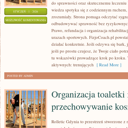
do sprawności oraz skutecznemu leczeniu 
wiedza spotyka się z codziennym ruchem, a 
STYCZEŃ - 1 - 2026
zrozumiały. Strona pomaga odczytać sygna
REHABILITACJA
MOŻLIWOŚĆ KOMENTOWANIA
odbudowywać sprawność bez ryzykownych 
W
ZOSTAŁA WYŁĄCZONA
Prawo, refundacja i organizacja rehabilitac
CHOROBACH
urazach sportowych. FizjoCoach.pl powstał
REUMATYCZNYCH
działać konkretnie. Jeśli odzywa się bark, j
jeśli po prostu czujesz, że Twoje ciało pot
tu wskazówki prowadzące krok po kroku. 
aktywnych: trenujących
[ Read More ]
POSTED BY ADMIN
Organizacja toaletki 
przechowywanie ko
Rolletic Gdynia to przestrzeń stworzone z