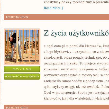
konstytucyjne czy mechanizmy reprezentacj
Read More ]
POSTED BY ADMIN
Z życia użytkownik
e-opel.com.pl to portal dla kierowców, któ
z logo błyskawicy i wszystkim, co z nią z
eksploatacji, przez porady techniczne, po
rozwiązaniach i rynku. To miejsce stworzon
zrozumieć swoje auto, podejmować trafnie
LUTY - 25 - 2026
serwisowe oraz czytać o motoryzacji w sp
Z
MOŻLIWOŚĆ KOMENTOWANIA
zacięcie do samochodów z podejściem „na c
ŻYCIA
ZOSTAŁA WYŁĄCZONA
tylko styl czy osiągi, ale też trwałość. P
UŻYTKOWNIKÓW
Opel w motorsporcie. Strona jest przyjazn
kierowców, jak i dla wieluletnich właściciel
POSTED BY ADMIN