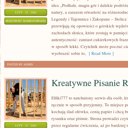
idea „Podhale, magia gór i dalekie podróże
natury, a zarazem otwartość na różnorodno
LUTY - 22 - 2026
Legendy i Tajemnice i Zakopane – Stolica 
FOTOGRAFIA
MOŻLIWOŚĆ KOMENTOWANIA
przewijają się opowieści o górskich wędr
GÓRSKA
ZOSTAŁA WYŁĄCZONA
zachodach słońca, które zostają w pamięci
autentyczność: zamiast cukierkowych fraze
w sposób lekki. Czytelnik może poczuć cie
wyobrazić sobie to,
[ Read More ]
POSTED BY ADMIN
Kreatywne Pisanie 
Elfiki777 to natchniony serwis dla osób, kt
ręcznie w sposób przyjemny. To miejsce po
kochają ślad ołówka, cenią papier i chcą
rysunku oraz piśmie. Strona prowadzi czyt
przez regularne ćwiczenia, aż po bardzie
LUTY - 21 - 2026