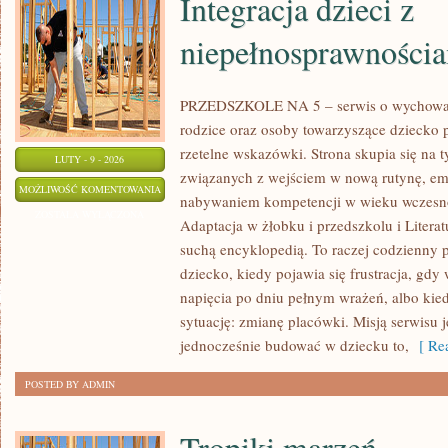
Integracja dzieci z
niepełnosprawności
PRZEDSZKOLE NA 5 – serwis o wychowani
rodzice oraz osoby towarzyszące dziecko 
rzetelne wskazówki. Strona skupia się na
LUTY - 9 - 2026
związanych z wejściem w nową rutynę, emo
INTEGRACJA
MOŻLIWOŚĆ KOMENTOWANIA
nabywaniem kompetencji w wieku wczesn
DZIECI
ZOSTAŁA WYŁĄCZONA
Adaptacja w żłobku i przedszkolu i Literatu
Z
suchą encyklopedią. To raczej codzienny 
NIEPEŁNOSPRAWNOŚCIAMI
dziecko, kiedy pojawia się frustracja, gd
napięcia po dniu pełnym wrażeń, albo kie
sytuację: zmianę placówki. Misją serwisu j
jednocześnie budować w dziecku to,
[ Rea
POSTED BY ADMIN
Tropiki marzeń