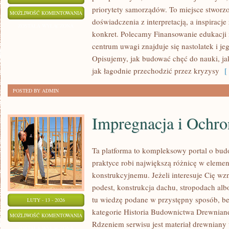
priorytety samorządów. To miejsce stworzo
NOWOCZESNE
MOŻLIWOŚĆ KOMENTOWANIA
doświadczenia z interpretacją, a inspiracj
TECHNOLOGIE
ZOSTAŁA WYŁĄCZONA
konkret. Polecamy Finansowanie edukacji i
W
centrum uwagi znajduje się nastolatek i j
EDUKACJI
Opisujemy, jak budować chęć do nauki, ja
jak łagodnie przechodzić przez kryzysy
[ 
POSTED BY ADMIN
Impregnacja i Ochr
Ta platforma to kompleksowy portal o bu
praktyce robi największą różnicę w eleme
konstrukcyjnemu. Jeżeli interesuje Cię w
podest, konstrukcja dachu, stropodach alb
tu wiedzę podane w przystępny sposób, be
LUTY - 13 - 2026
kategorie Historia Budownictwa Drewniane
IMPREGNACJA
MOŻLIWOŚĆ KOMENTOWANIA
Rdzeniem serwisu jest materiał drewniany
I
ZOSTAŁA WYŁĄCZONA