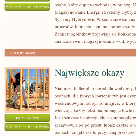
osoby, które dopiero wchodzą w branżę. No
DIAGNOSTYKA
MOŻLIWOŚĆ KOMENTOWANIA
Magazynowanie Energii i Systemy Hybryd
I
ZOSTAŁA WYŁĄCZONA
Systemy Hybrydowe. W sercu serwisu znaj
SERWIS
procesów, które stoją za transportem wod
Zamiast ogólników pojawiają się konkretn
analiza zlewni, magazynowanie wód, wyd
POSTED BY ADMIN
Największe okazy
Nadorsze-haller.pl to portal dla wędkarzy,
osobach, dla których łowienie ryb jest czy
weekendowym hobby. To miejsce, w którym
wiedzą, a każdy tekst ma pomagać łowić czę
Jeśli szukasz inspiracji, chcesz uporządko
LUTY - 26 - 2026
zestawów, albo po prostu lubisz czytać o 
NAJWIĘKSZE
MOŻLIWOŚĆ KOMENTOWANIA
realiach, znajdziesz tu przyjazną przestrze
OKAZY
ZOSTAŁA WYŁĄCZONA