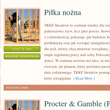
Piłka nożna
TKKF Sieraków to centrum wiedzy dla osób,
jednorazowy zryw, lecz jako proces. Serw
z codziennością: pokazuje, jak budować f
profilaktykę oraz jak rozwijać umiejętnośc
dla tych, którzy chcą trenować rozsądniej, 
LUTY - 24 - 2026
etapie regularnej pracy nad sobą. Polecam
PIŁKA
MOŻLIWOŚĆ KOMENTOWANIA
dzieci. W centrum serwisu stoi idea, że tre
NOŻNA
ZOSTAŁA WYŁĄCZONA
ćwiczeń, ale planem, który powinien paso
dnia codziennego. TKKF Sieraków pomaga
który uwzględnia
[ Read More ]
POSTED BY ADMIN
Procter & Gamble 