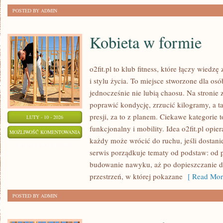
POSTED BY ADMIN
Kobieta w formie
o2fit.pl to klub fitness, które łączy wied
i stylu życia. To miejsce stworzone dla os
jednocześnie nie lubią chaosu. Na stronie 
poprawić kondycję, zrzucić kilogramy, a 
presji, za to z planem. Ciekawe kategorie t
LUTY - 10 - 2026
funkcjonalny i mobility. Idea o2fit.pl opie
KOBIETA
MOŻLIWOŚĆ KOMENTOWANIA
każdy może wrócić do ruchu, jeśli dostan
W
ZOSTAŁA WYŁĄCZONA
serwis porządkuje tematy od podstaw: od 
FORMIE
budowanie nawyku, aż po dopieszczanie de
przestrzeń, w której pokazane
[ Read Mor
POSTED BY ADMIN