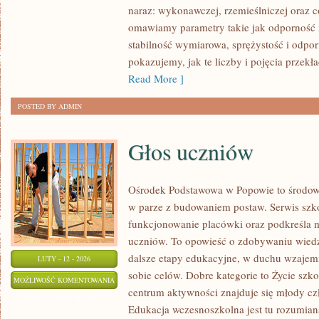
naraz: wykonawczej, rzemieślniczej oraz c
OCHRONA
omawiamy parametry takie jak odporność 
DREWNA
stabilność wymiarowa, sprężystość i odporn
pokazujemy, jak te liczby i pojęcia przekła
Read More ]
POSTED BY ADMIN
Głos uczniów
Ośrodek Podstawowa w Popowie to środowi
w parze z budowaniem postaw. Serwis szk
funkcjonowanie placówki oraz podkreśla mi
uczniów. To opowieść o zdobywaniu wiedz
dalsze etapy edukacyjne, w duchu wzajem
LUTY - 12 - 2026
sobie celów. Dobre kategorie to Życie szk
GŁOS
MOŻLIWOŚĆ KOMENTOWANIA
centrum aktywności znajduje się młody czł
UCZNIÓW
ZOSTAŁA WYŁĄCZONA
Edukacja wczesnoszkolna jest tu rozumia