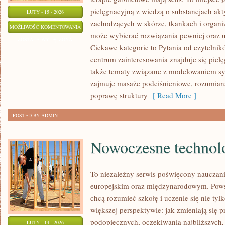
pielęgnacyjną z wiedzą o substancjach ak
LUTY - 15 - 2026
zachodzących w skórze, tkankach i organi
TESTY
MOŻLIWOŚĆ KOMENTOWANIA
może wybierać rozwiązania pewniej oraz 
PORÓWNAWCZE
ZOSTAŁA WYŁĄCZONA
Ciekawe kategorie to Pytania od czytelni
I
centrum zainteresowania znajduje się pielęg
RANKINGI
także tematy związane z modelowaniem sy
zajmuje masaże podciśnieniowe, rozumiana
poprawę struktury
[ Read More ]
POSTED BY ADMIN
Nowoczesne technolo
To niezależny serwis poświęcony nauczani
europejskim oraz międzynarodowym. Powst
chcą rozumieć szkołę i uczenie się nie tylk
większej perspektywie: jak zmieniają się 
podopiecznych, oczekiwania najbliższych
LUTY - 14 - 2026