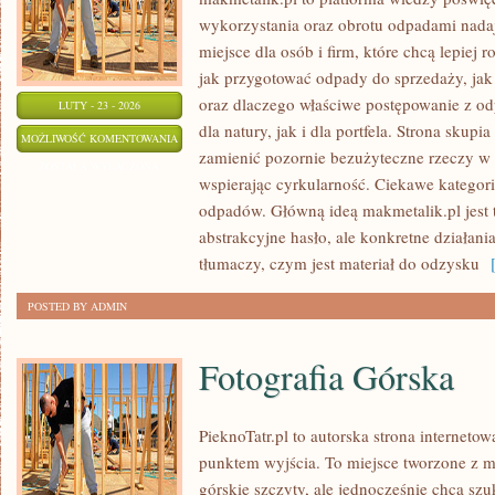
wykorzystania oraz obrotu odpadami nada
miejsce dla osób i firm, które chcą lepiej r
jak przygotować odpady do sprzedaży, jak
oraz dlaczego właściwe postępowanie z o
LUTY - 23 - 2026
dla natury, jak i dla portfela. Strona skupi
MAKMETALIK
MOŻLIWOŚĆ KOMENTOWANIA
zamienić pozornie bezużyteczne rzeczy w 
ZOSTAŁA WYŁĄCZONA
wspierając cyrkularność. Ciekawe kategori
odpadów. Główną ideą makmetalik.pl jest to
abstrakcyjne hasło, ale konkretne działani
tłumaczy, czym jest materiał do odzysku
[
POSTED BY ADMIN
Fotografia Górska
PieknoTatr.pl to autorska strona interneto
punktem wyjścia. To miejsce tworzone z m
górskie szczyty, ale jednocześnie chcą sz