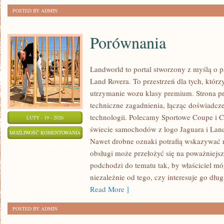
POSTED BY ADMIN
Porównania
Landworld to portal stworzony z myślą o 
Land Rovera. To przestrzeń dla tych, którz
utrzymanie wozu klasy premium. Strona p
techniczne zagadnienia, łącząc doświadcz
technologii. Polecamy Sportowe Coupe i 
LUTY - 19 - 2026
świecie samochodów z logo Jaguara i Land
PORÓWNANIA
MOŻLIWOŚĆ KOMENTOWANIA
Nawet drobne oznaki potrafią wskazywać 
ZOSTAŁA WYŁĄCZONA
obsługi może przełożyć się na poważniejs
podchodzi do tematu tak, by właściciel m
niezależnie od tego, czy interesuje go długi
Read More ]
POSTED BY ADMIN