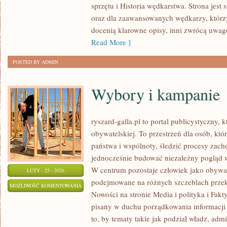
sprzętu i Historia wędkarstwa. Strona jest
oraz dla zaawansowanych wędkarzy, którzy 
docenią klarowne opisy, inni zwrócą uwagę
Read More ]
POSTED BY ADMIN
Wybory i kampanie
ryszard-galla.pl to portal publicystyczny, 
obywatelskiej. To przestrzeń dla osób, k
państwa i wspólnoty, śledzić procesy zach
jednocześnie budować niezależny pogląd w
W centrum pozostaje człowiek jako obywate
LUTY - 25 - 2026
podejmowane na różnych szczeblach przekła
WYBORY
MOŻLIWOŚĆ KOMENTOWANIA
Nowości na stronie Media i polityka i Fakty
I
ZOSTAŁA WYŁĄCZONA
pisany w duchu porządkowania informacji 
KAMPANIE
to, by tematy takie jak podział władz, admi