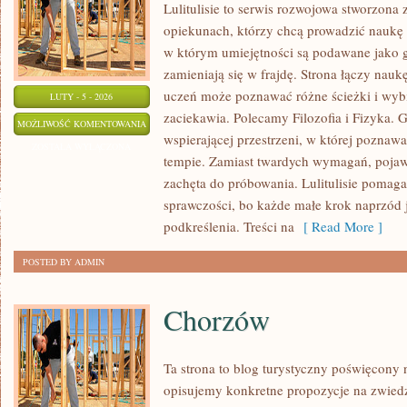
Lulitulisie to serwis rozwojowa stworzona
opiekunach, którzy chcą prowadzić naukę 
w którym umiejętności są podawane jako g
zamieniają się w frajdę. Strona łączy nauk
uczeń może poznawać różne ścieżki i wybie
LUTY - 5 - 2026
zaciekawia. Polecamy Filozofia i Fizyka. G
NAUKA
MOŻLIWOŚĆ KOMENTOWANIA
wspierającej przestrzeni, w której pozna
I
ZOSTAŁA WYŁĄCZONA
tempie. Zamiast twardych wymagań, pojaw
EDUKACJA
zachęta do próbowania. Lulitulisie pomag
sprawczości, bo każde małe krok naprzód j
podkreślenia. Treści na
[ Read More ]
POSTED BY ADMIN
Chorzów
Ta strona to blog turystyczny poświęcony 
opisujemy konkretne propozycje na zwiedza