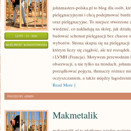
johnmasters-polska.pl to blog dla osób, kt
pielęgnacyjnymi i chcą podejmować bardzi
oraz pielęgnacyjne. To miejsce stworzone z
wiedzieć, co nakładają na skórę, jak dział
budować schemat pielęgnacji bez chaosu 
LUTY - 23 - 2026
wyborów. Strona skupia się na pielęgnacji
PROCTER
MOŻLIWOŚĆ KOMENTOWANIA
którym liczy się ciągłość, ale też rozsąde
&
ZOSTAŁA WYŁĄCZONA
i LVMH (Francja). Motywem przewodnim bl
GAMBLE
obserwacji, a nie tylko na trendach. john
(P&G)
porządkować pojęcia, tłumaczy różnice m
(USA)
oczyszczaniem, a także między łagodzenie
Read More ]
POSTED BY ADMIN
Makmetalik
makmetalik.pl to platforma wiedzy poświ