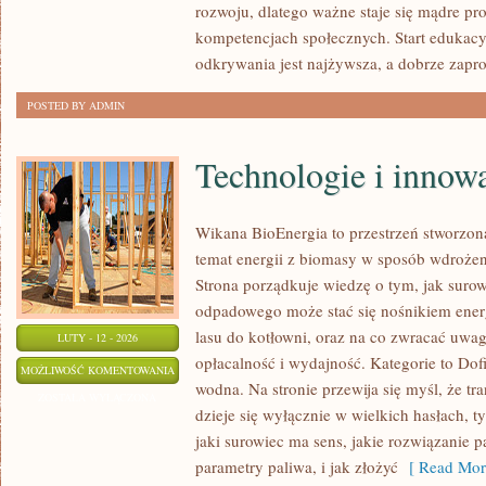
rozwoju, dlatego ważne staje się mądre p
kompetencjach społecznych. Start edukacy
odkrywania jest najżywsza, a dobrze zapr
POSTED BY ADMIN
Technologie i innow
Wikana BioEnergia to przestrzeń stworzon
temat energii z biomasy w sposób wdrożeni
Strona porządkuje wiedzę o tym, jak suro
odpadowego może stać się nośnikiem energ
lasu do kotłowni, oraz na co zwracać uwa
LUTY - 12 - 2026
opłacalność i wydajność. Kategorie to Dofi
TECHNOLOGIE
MOŻLIWOŚĆ KOMENTOWANIA
wodna. Na stronie przewija się myśl, że tr
I
ZOSTAŁA WYŁĄCZONA
dzieje się wyłącznie w wielkich hasłach, 
INNOWACJE
jaki surowiec ma sens, jakie rozwiązanie p
parametry paliwa, i jak złożyć
[ Read Mor