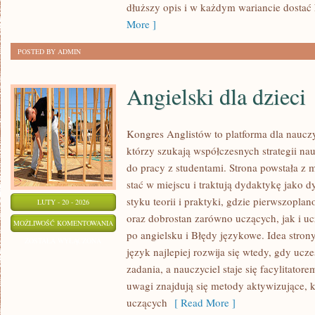
dłuższy opis i w każdym wariancie dostać
More ]
POSTED BY ADMIN
Angielski dla dzieci
Kongres Anglistów to platforma dla nauczy
którzy szukają współczesnych strategii na
do pracy z studentami. Strona powstała z 
stać w miejscu i traktują dydaktykę jako 
styku teorii i praktyki, gdzie pierwszopla
LUTY - 20 - 2026
oraz dobrostan zarówno uczących, jak i 
ANGIELSKI
MOŻLIWOŚĆ KOMENTOWANIA
po angielsku i Błędy językowe. Idea strony
DLA
ZOSTAŁA WYŁĄCZONA
język najlepiej rozwija się wtedy, gdy ucz
DZIECI
zadania, a nauczyciel staje się facylitato
uwagi znajdują się metody aktywizujące, 
uczących
[ Read More ]