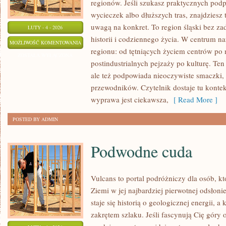
regionów. Jeśli szukasz praktycznych po
wycieczek albo dłuższych tras, znajdziesz 
uwagą na konkret. To region śląski bez zad
LUTY - 4 - 2026
historii i codziennego życia. W centrum na
CHORZÓW
MOŻLIWOŚĆ KOMENTOWANIA
regionu: od tętniących życiem centrów po 
ZOSTAŁA WYŁĄCZONA
postindustrialnych pejzaży po kulturę. Ten
ale też podpowiada nieoczywiste smaczki, k
przewodników. Czytelnik dostaje tu konteks
wyprawa jest ciekawsza,
[ Read More ]
POSTED BY ADMIN
Podwodne cuda
Vulcans to portal podróżniczy dla osób, k
Ziemi w jej najbardziej pierwotnej odsłon
staje się historią o geologicznej energii, 
zakrętem szlaku. Jeśli fascynują Cię góry 