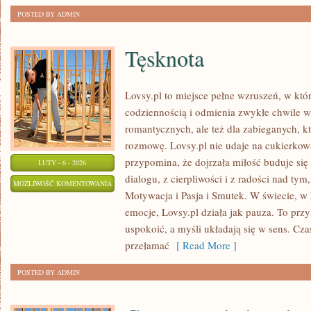
POSTED BY ADMIN
Tęsknota
Lovsy.pl to miejsce pełne wzruszeń, w któ
codziennością i odmienia zwykłe chwile w 
romantycznych, ale też dla zabieganych, k
rozmowę. Lovsy.pl nie udaje na cukierkow
przypomina, że dojrzała miłość buduje się
LUTY - 6 - 2026
dialogu, z cierpliwości i z radości nad tym
TĘSKNOTA
MOŻLIWOŚĆ KOMENTOWANIA
Motywacja i Pasja i Smutek. W świecie, w
ZOSTAŁA WYŁĄCZONA
emocje, Lovsy.pl działa jak pauza. To przy
uspokoić, a myśli układają się w sens. Cza
przełamać
[ Read More ]
POSTED BY ADMIN