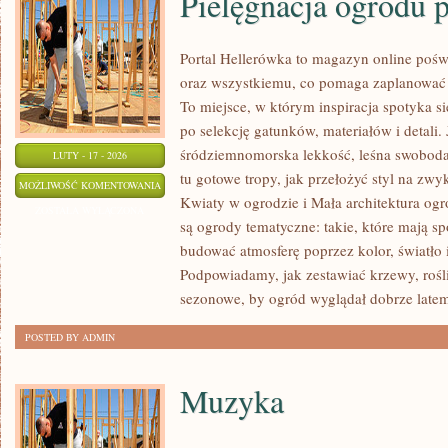
Pielęgnacja ogrodu p
Portal Hellerówka to magazyn online po
oraz wszystkiemu, co pomaga zaplanować
To miejsce, w którym inspiracja spotyka si
po selekcję gatunków, materiałów i detali. J
śródziemnomorska lekkość, leśna swoboda 
LUTY - 17 - 2026
tu gotowe tropy, jak przełożyć styl na zw
PIELĘGNACJA
MOŻLIWOŚĆ KOMENTOWANIA
Kwiaty w ogrodzie i Mała architektura og
OGRODU
ZOSTAŁA WYŁĄCZONA
są ogrody tematyczne: takie, które mają s
PRZEZ
budować atmosferę poprzez kolor, światło
CAŁY
Podpowiadamy, jak zestawiać krzewy, roś
ROK
sezonowe, by ogród wyglądał dobrze latem
POSTED BY ADMIN
Muzyka