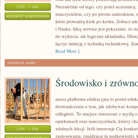
Niezależnie od tego, czy jesteś uczennicą
LUTY - 7 - 2026
nauczycielem, czy po prostu samoukiem, zn
MATEMATYCZNE
MOŻLIWOŚĆ KOMENTOWANIA
które prowadzą krok po kroku. Zobacz takż
CIEKAWOSTKI
ZOSTAŁA WYŁĄCZONA
i Nauka. Ideą serwisu jest pokazanie, że m
I
do wykucia, ale logiczna układanka. Dlateg
ZAGADKI
łączyć intuicję z techniką rachunkową. Za
Read More ]
POSTED BY ADMIN
Środowisko i zrówn
nasza platforma edukacyjna to portal eduk
doświadczenia o tym, jak zdobywać kompe
odległość. To miejsce stworzone z myślą o
opiekunach oraz nauczycielach, którzy c
zdalnych lekcji. Jeśli interesuje Cię konkre
LUTY - 7 - 2026
zastosowania, znajdziesz tu podpowiedzi,
ŚRODOWISKO