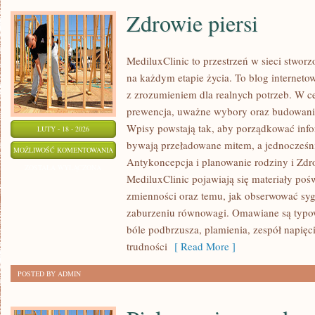
Zdrowie piersi
MediluxClinic to przestrzeń w sieci stworz
na każdym etapie życia. To blog internetow
z zrozumieniem dla realnych potrzeb. W cen
prewencja, uważne wybory oraz budowani
Wpisy powstają tak, aby porządkować infor
LUTY - 18 - 2026
bywają przeładowane mitem, a jednocześni
ZDROWIE
MOŻLIWOŚĆ KOMENTOWANIA
Antykoncepcja i planowanie rodziny i Zdr
PIERSI
ZOSTAŁA WYŁĄCZONA
MediluxClinic pojawiają się materiały pośw
zmienności oraz temu, jak obserwować syg
zaburzeniu równowagi. Omawiane są typow
bóle podbrzusza, plamienia, zespół napię
trudności
[ Read More ]
POSTED BY ADMIN