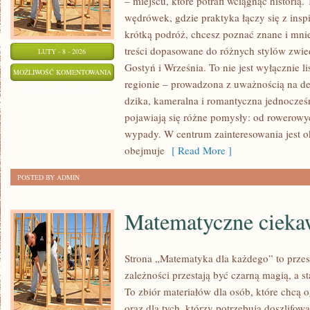
– miejscu, które potrafi wciągnąć historią
wędrówek, gdzie praktyka łączy się z inspi
krótką podróż, chcesz poznać znane i mnie
treści dopasowane do różnych stylów zwie
LUTY - 8 - 2026
Gostyń i Września. To nie jest wyłącznie li
TUREK
MOŻLIWOŚĆ KOMENTOWANIA
regionie – prowadzona z uważnością na det
ZOSTAŁA WYŁĄCZONA
dzika, kameralna i romantyczna jednocześn
pojawiają się różne pomysły: od rowerow
wypady. W centrum zainteresowania jest ok
obejmuje
[ Read More ]
POSTED BY ADMIN
Matematyczne ciekaw
Strona „Matematyka dla każdego” to przes
zależności przestają być czarną magią, a st
To zbiór materiałów dla osób, które chcą
oraz dla tych, którzy potrzebują doszlifo