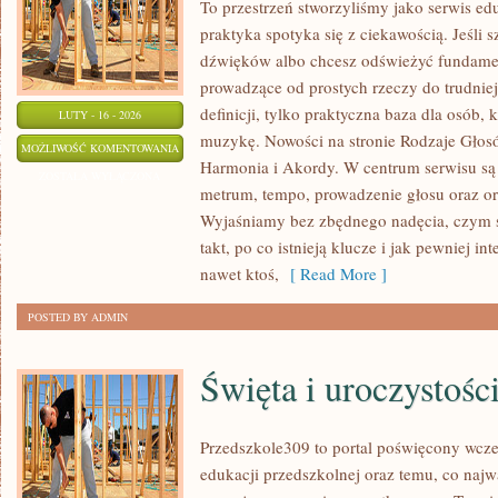
To przestrzeń stworzyliśmy jako serwis e
praktyka spotyka się z ciekawością. Jeśli 
dźwięków albo chcesz odświeżyć fundament
prowadzące od prostych rzeczy do trudniejs
definicji, tylko praktyczna baza dla osób, 
LUTY - 16 - 2026
muzykę. Nowości na stronie Rodzaje Głosó
MUZYKA
MOŻLIWOŚĆ KOMENTOWANIA
Harmonia i Akordy. W centrum serwisu są 
ZOSTAŁA WYŁĄCZONA
metrum, tempo, prowadzenie głosu oraz orie
Wyjaśniamy bez zbędnego nadęcia, czym są
takt, po co istnieją klucze i jak pewniej i
nawet ktoś,
[ Read More ]
POSTED BY ADMIN
Święta i uroczystośc
Przedszkole309 to portal poświęcony wcze
edukacji przedszkolnej oraz temu, co najw