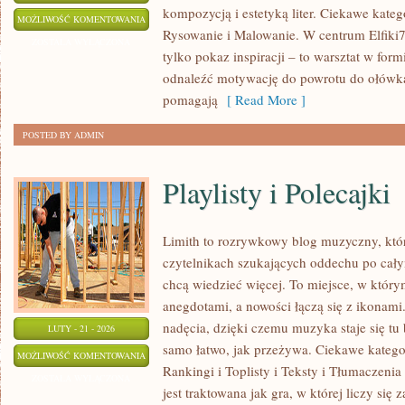
kompozycją i estetyką liter. Ciekawe kateg
KREATYWNE
MOŻLIWOŚĆ KOMENTOWANIA
Rysowanie i Malowanie. W centrum Elfiki77
PISANIE
ZOSTAŁA WYŁĄCZONA
tylko pokaz inspiracji – to warsztat w fo
RĘCZNE
odnaleźć motywację do powrotu do ołówka,
pomagają
[ Read More ]
POSTED BY ADMIN
Playlisty i Polecajki
Limith to rozrywkowy blog muzyczny, któr
czytelnikach szukających oddechu po całym
chcą wiedzieć więcej. To miejsce, w który
anegdotami, a nowości łączą się z ikonami
nadęcia, dzięki czemu muzyka staje się tu b
LUTY - 21 - 2026
samo łatwo, jak przeżywa. Ciekawe katego
PLAYLISTY
MOŻLIWOŚĆ KOMENTOWANIA
Rankingi i Toplisty i Teksty i Tłumaczeni
I
ZOSTAŁA WYŁĄCZONA
jest traktowana jak gra, w której liczy się
POLECAJKI