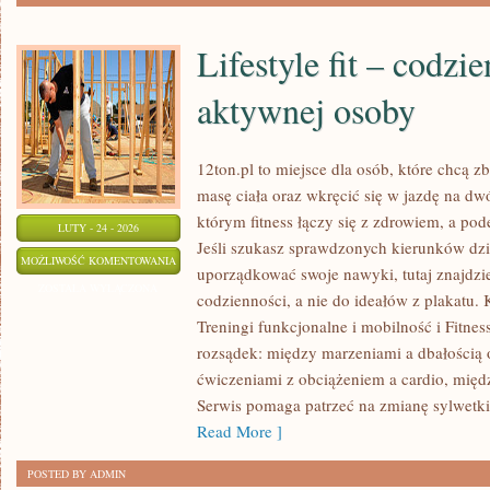
Lifestyle fit – codzi
aktywnej osoby
12ton.pl to miejsce dla osób, które chcą
masę ciała oraz wkręcić się w jazdę na dw
którym fitness łączy się z zdrowiem, a pod
LUTY - 24 - 2026
Jeśli szukasz sprawdzonych kierunków dzi
LIFESTYLE
MOŻLIWOŚĆ KOMENTOWANIA
uporządkować swoje nawyki, tutaj znajdz
FIT
ZOSTAŁA WYŁĄCZONA
codzienności, a nie do ideałów z plakatu. 
–
Treningi funkcjonalne i mobilność i Fitnes
CODZIENNE
rozsądek: między marzeniami a dbałością
ŻYCIE
ćwiczeniami z obciążeniem a cardio, międ
AKTYWNEJ
Serwis pomaga patrzeć na zmianę sylwetki 
OSOBY
Read More ]
POSTED BY ADMIN