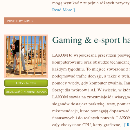
mogą wynikać z zupełnie różnych przyczyn
Read More ]
POSTED BY ADMIN
Gaming & e-sport h
LAKOM to współczesna przestrzeń poświę
komputerowemu oraz obsłudze technicznej
każdym tygodniu. To miejsce stworzone z 
podejmować trafne decyzje, a także o tych
pomocy wtedy, gdy komputer zwalnia. Inn
LUTY - 6 - 2026
Sprzęt dla twórców i AI. W świecie, w któ
GAMING
MOŻLIWOŚĆ KOMENTOWANIA
LAKOM stawia na zrozumiałość i wiarygod
&
ZOSTAŁA WYŁĄCZONA
sloganów dostajesz praktykę: testy, pomia
E-
rekomendacje, które pomagają dopasować 
SPORT
finansowych i do realnych potrzeb. LAKOM 
HARDWARE
cały ekosystem: CPU, karty graficzne,
[ Re