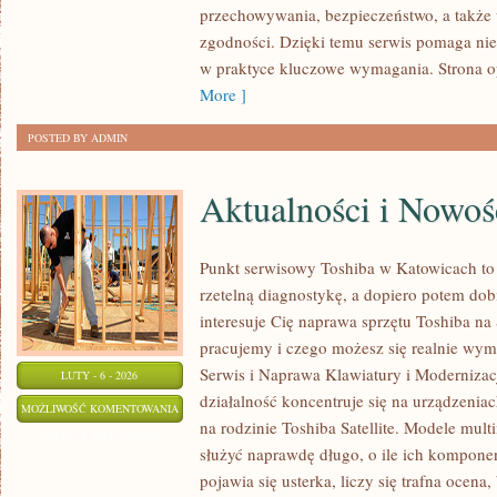
przechowywania, bezpieczeństwo, a także
zgodności. Dzięki temu serwis pomaga nie 
w praktyce kluczowe wymagania. Strona o
More ]
POSTED BY ADMIN
Aktualności i Nowoś
Punkt serwisowy Toshiba w Katowicach to
rzetelną diagnostykę, a dopiero potem dob
interesuje Cię naprawa sprzętu Toshiba na 
pracujemy i czego możesz się realnie wym
Serwis i Naprawa Klawiatury i Modernizacj
LUTY - 6 - 2026
działalność koncentruje się na urządzenia
AKTUALNOŚCI
MOŻLIWOŚĆ KOMENTOWANIA
na rodzinie Toshiba Satellite. Modele mult
I
ZOSTAŁA WYŁĄCZONA
służyć naprawdę długo, o ile ich kompone
NOWOŚCI
pojawia się usterka, liczy się trafna ocen
TOSHIBA