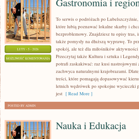
Gastronomia i regio
To serwis o podróżach po Lubelszczyźnie,
które lubią poznawać lokalne skarby i ch
bezproblemowy. Znajdziesz tu opisy tras, i
także pomysły na dłuższą wyprawę. To prze
spokój, ale też dla miłośników aktywności
LUTY - 5 - 2026
Przeczytaj także Kultura i sztuka i Legend
GASTRONOMIA
MOŻLIWOŚĆ KOMENTOWANIA
potrafi zaskakiwać: raz kusi nastrojowym
I
ZOSTAŁA WYŁĄCZONA
zachwyca naturalnymi krajobrazami. Dlateg
REGIONALNE
treści, które pomagają dopasowywać kierun
SMAKI
letnich wędrówek po spokojne wycieczki
jest
[ Read More ]
POSTED BY ADMIN
Nauka i Edukacja