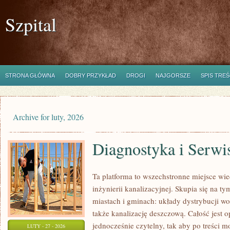
Szpital
STRONA GŁÓWNA
DOBRY PRZYKŁAD
DROGI
NAJGORSZE
SPIS TREŚ
Archive for luty, 2026
Diagnostyka i Serwi
Ta platforma to wszechstronne miejsce wi
inżynierii kanalizacyjnej. Skupia się na ty
miastach i gminach: układy dystrybucji wo
także kanalizację deszczową. Całość jest o
jednocześnie czytelny, tak aby po treści m
LUTY - 27 - 2026