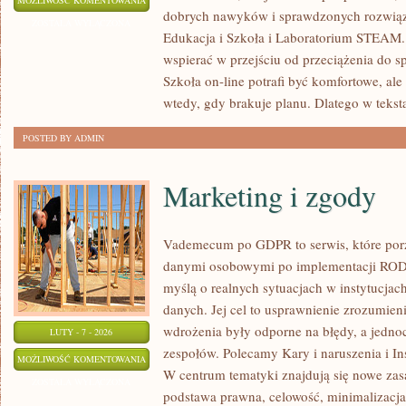
MOŻLIWOŚĆ KOMENTOWANIA
dobrych nawyków i sprawdzonych rozwiąza
I
ZOSTAŁA WYŁĄCZONA
Edukacja i Szkoła i Laboratorium STEAM. I
ZRÓWNOWAŻONY
wspierać w przejściu od przeciążenia do s
ROZWÓJ
Szkoła on-line potrafi być komfortowe, ale
wtedy, gdy brakuje planu. Dlatego w tekst
POSTED BY ADMIN
Marketing i zgody
Vademecum po GDPR to serwis, które po
danymi osobowymi po implementacji RODO.
myślą o realnych sytuacjach w instytucjac
danych. Jej cel to usprawnienie zrozumien
wdrożenia były odporne na błędy, a jedno
LUTY - 7 - 2026
zespołów. Polecamy Kary i naruszenia i I
MARKETING
MOŻLIWOŚĆ KOMENTOWANIA
W centrum tematyki znajdują się nowe zas
I
ZOSTAŁA WYŁĄCZONA
podstawa prawna, celowość, minimalizacja
ZGODY