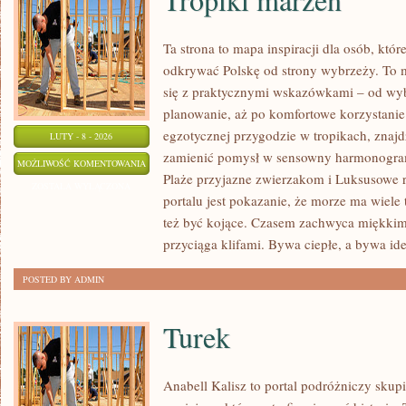
Ta strona to mapa inspiracji dla osób, któ
odkrywać Polskę od strony wybrzeży. To m
się z praktycznymi wskazówkami – od wyb
planowanie, aż po komfortowe korzystanie 
egzotycznej przygodzie w tropikach, znajdz
LUTY - 8 - 2026
zamienić pomysł w sensowny harmonogram.
TROPIKI
MOŻLIWOŚĆ KOMENTOWANIA
Plaże przyjazne zwierzakom i Luksusowe r
MARZEŃ
ZOSTAŁA WYŁĄCZONA
portalu jest pokazanie, że morze ma wiele 
też być kojące. Czasem zachwyca miękki
przyciąga klifami. Bywa ciepłe, a bywa id
POSTED BY ADMIN
Turek
Anabell Kalisz to portal podróżniczy skup